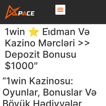
About Us
Contact Us
1win ⭐ Ei̇dman Və
Kazino Mərcləri >>
Depozit Bonusu
$1000″
“1win Kazinosu:
Oyunlar, Bonuslar Və
Böyük Hədiyyələr