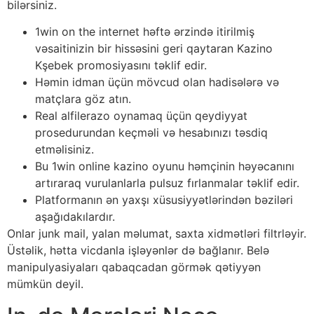
bilərsiniz.
1win on the internet həftə ərzində itirilmiş
vəsaitinizin bir hissəsini geri qaytaran Kazino
Kşebek promosiyasını təklif edir.
Həmin idman üçün mövcud olan hadisələrə və
matçlara göz atın.
Real alfilerazo oynamaq üçün qeydiyyat
prosedurundan keçməli və hesabınızı təsdiq
etməlisiniz.
Bu 1win online kazino oyunu həmçinin həyəcanını
artıraraq vurulanlarla pulsuz fırlanmalar təklif edir.
Platformanın ən yaxşı xüsusiyyətlərindən bəziləri
aşağıdakılardır.
Onlar junk mail, yalan məlumat, saxta xidmətləri filtrləyir.
Üstəlik, hətta vicdanla işləyənlər də bağlanır. Belə
manipulyasiyaları qabaqcadan görmək qətiyyən
mümkün deyil.