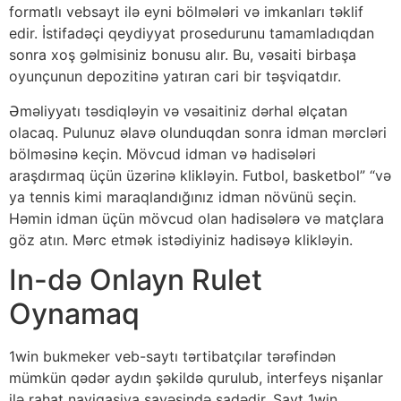
formatlı vebsayt ilə eyni bölmələri və imkanları təklif
edir. İstifadəçi qeydiyyat prosedurunu tamamladıqdan
sonra xoş gəlmisiniz bonusu alır. Bu, vəsaiti birbaşa
oyunçunun depozitinə yatıran cari bir təşviqatdır.
Əməliyyatı təsdiqləyin və vəsaitiniz dərhal əlçatan
olacaq. Pulunuz əlavə olunduqdan sonra idman mərcləri
bölməsinə keçin. Mövcud idman və hadisələri
araşdırmaq üçün üzərinə klikləyin. Futbol, ​​basketbol” “və
ya tennis kimi maraqlandığınız idman növünü seçin.
Həmin idman üçün mövcud olan hadisələrə və matçlara
göz atın. Mərc etmək istədiyiniz hadisəyə klikləyin.
In-də Onlayn Rulet
Oynamaq
1win bukmeker veb-saytı tərtibatçılar tərəfindən
mümkün qədər aydın şəkildə qurulub, interfeys nişanlar
ilə rahat naviqasiya sayəsində sadədir. Sayt 1win