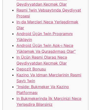
Qeydiyyatdan Keçmək Olar
Rəsmi 1win Vebsaytında Qeydiyyat
Prosesi
In-də Mərcləri Necə Yerləşdirmək
Olar
Android Üçün 1win Proqramını
Yükləyin
Android Üçün 1win Apk-ı Necə
Yükləmək Və Quraşdırmaq Olar”
In Üçün Rəsmi Olaraq Necə
Qeydiyyatdan Keçmək Olar
Depozit Bonusu
Kazino Və Idman Mərclərinin Rəsmi
Saytı 1win
“Inside: Bukmeker Və Kazino
Platforması
In Bukmekerində İlk Mərcinizi Necə
Yerləşdirə Bilərsiniz