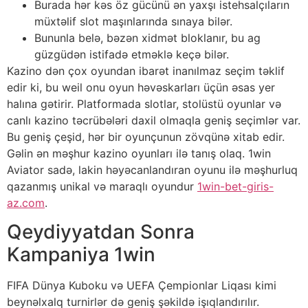
Burada hər kəs öz gücünü ən yaxşı istehsalçıların
müxtəlif slot maşınlarında sınaya bilər.
Bununla belə, bəzən xidmət bloklanır, bu ag
güzgüdən istifadə etməklə keçə bilər.
Kazino dən çox oyundan ibarət inanılmaz seçim təklif
edir ki, bu weil onu oyun həvəskarları üçün əsas yer
halına gətirir. Platformada slotlar, stolüstü oyunlar və
canlı kazino təcrübələri daxil olmaqla geniş seçimlər var.
Bu geniş çeşid, hər bir oyunçunun zövqünə xitab edir.
Gəlin ən məşhur kazino oyunları ilə tanış olaq. 1win
Aviator sadə, lakin həyəcanlandıran oyunu ilə məşhurluq
qazanmış unikal və maraqlı oyundur
1win-bet-giris-
az.com
.
Qeydiyyatdan Sonra
Kampaniya 1win
FIFA Dünya Kuboku və UEFA Çempionlar Liqası kimi
beynəlxalq turnirlər də geniş şəkildə işıqlandırılır.