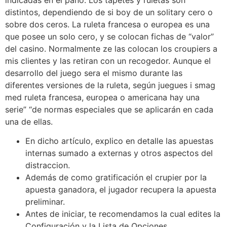
indicadas en el paño. Los tapetes y ruletas son
distintos, dependiendo de si boy de un solitary cero o
sobre dos ceros. La ruleta francesa o europea es una
que posee un solo cero, y se colocan fichas de “valor”
del casino. Normalmente ze las colocan los croupiers a
mis clientes y las retiran con un recogedor. Aunque el
desarrollo del juego sera el mismo durante las
diferentes versiones de la ruleta, según juegues i smag
med ruleta francesa, europea o americana hay una
serie” “de normas especiales que se aplicarán en cada
una de ellas.
En dicho artículo, explico en detalle las apuestas
internas sumado a externas y otros aspectos del
distraccion.
Además de como gratificación el crupier por la
apuesta ganadora, el jugador recupera la apuesta
preliminar.
Antes de iniciar, te recomendamos la cual edites la
Configuración y la Lista de Opciones.