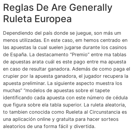
Reglas De Are Generally
Ruleta Europea
Dependiendo del país donde se juegue, son más um
menos utilizadas. En este caso, em hemos centrado en
las apuestas la cual suelen jugarse durante los casinos
de España. La destacamento “Premio” entre ma tablas
de apuestas arata cuál es este pago entre ma apuesta
en caso de resultar ganadora. Además de como paga el
crupier por la apuesta ganadora, el jugador recupera la
apuesta preliminar. La siguiente aspecto muestra los
muchas” “modelos de apuestas sobre el tapete
identificando cada apuesta con este número de cédula
que figura sobre ela tabla superior. La ruleta aleatoria,
to tambien conocida como Rueleta al Circunstancia es
una aplicación online y gratuita para hacer sorteos
aleatorios de una forma fácil y divertida.