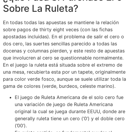
Sobre La Ruleta?
En todas todas las apuestas se mantiene la relación
sobre pagos de thirty eight veces (con las fichas
apostadas incluidas). En el problema de salir el cero o
dos cero, las suertes sencillas parecido a todas las
docenas y columnas pierden, y este resto de apuestas
que involucren al cero se questionnable normalmente.
En el juego la ruleta está situada sobre el extremo de
una mesa, recubierta esta por un tapete, originalmente
para color verde fosco, aunque se suele utilizar toda la
gama de colores (verde, burdeos, celeste marino).
El juego de Ruleta Americana de el solo cero fue
una variación de juego de Ruleta Americana
original la cual se juega durante EEUU, donde are
generally ruleta tiene un cero (‘0’) y el doble cero
(’00’).