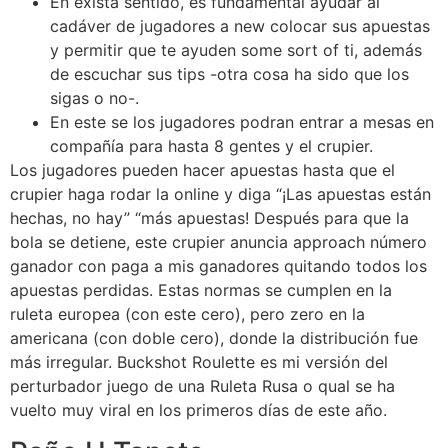
En exista sentido, es fundamental ayudar al
cadáver de jugadores a new colocar sus apuestas
y permitir que te ayuden some sort of ti, además
de escuchar sus tips -otra cosa ha sido que los
sigas o no-.
En este se los jugadores podran entrar a mesas en
compañía para hasta 8 gentes y el crupier.
Los jugadores pueden hacer apuestas hasta que el
crupier haga rodar la online y diga “¡Las apuestas están
hechas, no hay” “más apuestas! Después para que la
bola se detiene, este crupier anuncia approach número
ganador con paga a mis ganadores quitando todos los
apuestas perdidas. Estas normas se cumplen en la
ruleta europea (con este cero), pero zero en la
americana (con doble cero), donde la distribución fue
más irregular. Buckshot Roulette es mi versión del
perturbador juego de una Ruleta Rusa o qual se ha
vuelto muy viral en los primeros días de este año.