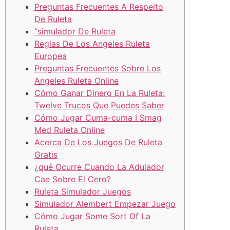
Preguntas Frecuentes A Respeito
De Ruleta
“simulador De Ruleta
Reglas De Los Angeles Ruleta
Europea
Preguntas Frecuentes Sobre Los
Angeles Ruleta Online
Cómo Ganar Dinero En La Ruleta:
Twelve Trucos Que Puedes Saber
Cómo Jugar Cuma-cuma I Smag
Med Ruleta Online
Acerca De Los Juegos De Ruleta
Gratis
¿qué Ocurre Cuando La Adulador
Cae Sobre El Cero?
Ruleta Simulador Juegos
Simulador Alembert Empezar Juego
Cómo Jugar Some Sort Of La
Ruleta