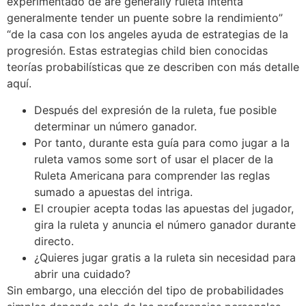
experimentado de are generally ruleta intenta
generalmente tender un puente sobre la rendimiento”
“de la casa con los angeles ayuda de estrategias de la
progresión. Estas estrategias child bien conocidas
teorías probabilísticas que ze describen con más detalle
aquí.
Después del expresión de la ruleta, fue posible
determinar un número ganador.
Por tanto, durante esta guía para como jugar a la
ruleta vamos some sort of usar el placer de la
Ruleta Americana para comprender las reglas
sumado a apuestas del intriga.
El croupier acepta todas las apuestas del jugador,
gira la ruleta y anuncia el número ganador durante
directo.
¿Quieres jugar gratis a la ruleta sin necesidad para
abrir una cuidado?
Sin embargo, una elección del tipo de probabilidades