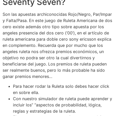
Seventy Seven?
Son las apuestas archiconocidas Rojo/Negro, Par/Impar
y Falta/Pasa. En este juego de Ruleta Americana de dos
cero existe además otro tipo sobre apuesta por los
angeles presencia del dos cero (‘00’), en el artículo de
ruleta americana para doble cero sony ericsson explica
en complemento. Recuerda que por mucho que los
angeles ruleta nos ofrezca premios económicos, un
objetivo no podra ser otro la cual divertirnos y
beneficiarse del juego. Los premios de ruleta pueden
ser realmente buenos, pero lo más probable ha sido
ganar premios menores…
Para hacer rodar la Ruleta solo debes hacer click
en sobre ella.
Con nuestro simulador de ruleta puede aprender y
incluir los” “aspectos de probabilidad, lógica,
reglas y estrategias de la ruleta.