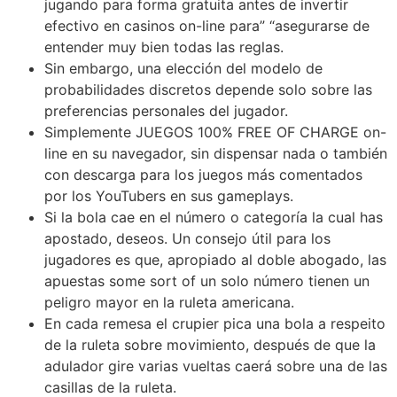
jugando para forma gratuita antes de invertir
efectivo en casinos on-line para” “asegurarse de
entender muy bien todas las reglas.
Sin embargo, una elección del modelo de
probabilidades discretos depende solo sobre las
preferencias personales del jugador.
Simplemente JUEGOS 100% FREE OF CHARGE on-
line en su navegador, sin dispensar nada o también
con descarga para los juegos más comentados
por los YouTubers en sus gameplays.
Si la bola cae en el número o categoría la cual has
apostado, deseos. Un consejo útil para los
jugadores es que, apropiado al doble abogado, las
apuestas some sort of un solo número tienen un
peligro mayor en la ruleta americana.
En cada remesa el crupier pica una bola a respeito
de la ruleta sobre movimiento, después de que la
adulador gire varias vueltas caerá sobre una de las
casillas de la ruleta.