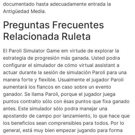
documentado hasta adecuadamente entrada la
Antigüedad Media.
Preguntas Frecuentes
Relacionada Ruleta
El Paroli Simulator Game em virtude de explorar la
estrategia de progresión más ganada. Usted podra
configurar el simulador de cómo virtual assistant a
actuar durante la sesión de simulación Paroli para una
manera forte y flexible. Usualmente el jugador Paroli
aumentará los flancos en caso sobre un evento
ganador. Se llama Paroli, porque el jugador juega
puntos contralto sólo con ésas puntos que fixa ganado
antes. Este simulador sólo podra manejar una
apostando de campo por lanzamiento, lo que hace que
los beneficios sean comprensibles para todos. Por lo
general, está muy bien empezar jugando para forma