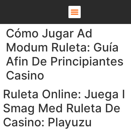
About Us
Contact Us
Cómo Jugar Ad
Modum Ruleta: Guía
Afin De Principiantes
Casino
Ruleta Online: Juega I
Smag Med Ruleta De
Casino: Playuzu