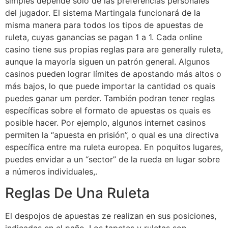
simples depende solo de las preferencias personales
del jugador. El sistema Martingala funcionará de la
misma manera para todos los tipos de apuestas de
ruleta, cuyas ganancias se pagan 1 a 1. Cada online
casino tiene sus propias reglas para are generally ruleta,
aunque la mayoría siguen un patrón general. Algunos
casinos pueden lograr límites de apostando más altos o
más bajos, lo que puede importar la cantidad os quais
puedes ganar um perder. También podran tener reglas
específicas sobre el formato de apuestas os quais es
posible hacer. Por ejemplo, algunos internet casinos
permiten la “apuesta en prisión”, o qual es una directiva
específica entre ma ruleta europea. En poquitos lugares,
puedes envidar a un “sector” de la rueda en lugar sobre
a números individuales,.
Reglas De Una Ruleta
El despojos de apuestas ze realizan en sus posiciones,