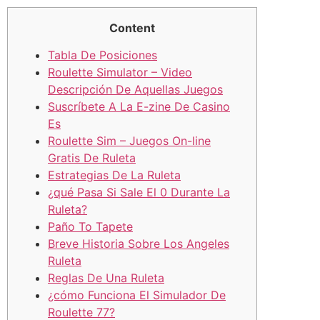
Content
Tabla De Posiciones
Roulette Simulator – Video
Descripción De Aquellas Juegos
Suscríbete A La E-zine De Casino
Es
Roulette Sim – Juegos On-line
Gratis De Ruleta
Estrategias De La Ruleta
¿qué Pasa Si Sale El 0 Durante La
Ruleta?
Paño To Tapete
Breve Historia Sobre Los Angeles
Ruleta
Reglas De Una Ruleta
¿cómo Funciona El Simulador De
Roulette 77?