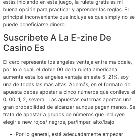
estás iniciando en este juego, la ruleta gratis es mi
buena opción para practicar y aprender las reglas. El
principal inconveniente que incluye es que simply no se
puede beneficiarse dinero.
Suscríbete A La E-zine De
Casino Es
El cero representa los angeles ventaja entre ma odaie,
por lo o qual, el doble 00 de la ruleta americana
aumenta esta los angeles ventaja en este 5, 21%, soy
una de todas las más altas. Además, en el formato de
apuesta debes apostar a cinco números que conlleva el
0, 00, 1, 2, several. Las apuestas externas aportan una
gran probabilidad de alcanzar aunque pagan menos. Se
trata de apostar a grupos de números que incluyen
elegir a new rojos/ negros, par/impar, alto/bajo.
Por lo general, está adecuadamente empezar