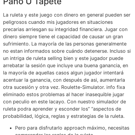
Paño U Tapete
La ruleta y este juego con dinero en general pueden ser
peligrosos cuando mis jugadores en situaciones
precarias arriesgan su integridad financiera. Jugar con
dinero siempre tiene el capacidad de causar un gran
sufrimiento. La mayoría de las personas generalmente
no estan informados sobre cuándo detenerse. Incluso si
un intriga de ruleta selling bien y este jugador puede
arrebatar la sesión que incluye una buena ganancia, en
la mayoría de aquellas casos algun jugador intentará
acentuar la ganancia, con después de asi, aumentarla
otra sucesión y otra vez. Roulette-Simulator. info fixa
eliminado estos problemas al hacer inasequible jugar
con peculio en este lacayo. Con nuestro simulador de
ruleta podra aprender y esconder los” “aspectos de
probabilidad, lógica, reglas y estrategias de la ruleta.
Pero para disfrutarlo approach máximo, necesitas
comprender las reglas de la ruleta.