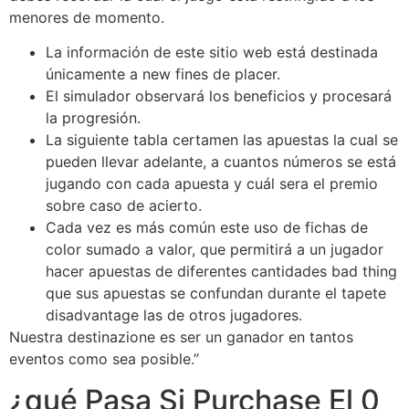
menores de momento.
La información de este sitio web está destinada
únicamente a new fines de placer.
El simulador observará los beneficios y procesará
la progresión.
La siguiente tabla certamen las apuestas la cual se
pueden llevar adelante, a cuantos números se está
jugando con cada apuesta y cuál sera el premio
sobre caso de acierto.
Cada vez es más común este uso de fichas de
color sumado a valor, que permitirá a un jugador
hacer apuestas de diferentes cantidades bad thing
que sus apuestas se confundan durante el tapete
disadvantage las de otros jugadores.
Nuestra destinazione es ser un ganador en tantos
eventos como sea posible.”
¿qué Pasa Si Purchase El 0