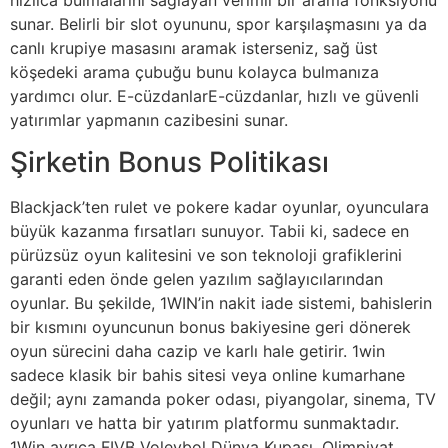
hızlıca bulmalarını sağlayan verimli bir arama fonksiyonu
sunar. Belirli bir slot oyununu, spor karşılaşmasını ya da
canlı krupiye masasını aramak isterseniz, sağ üst
köşedeki arama çubuğu bunu kolayca bulmanıza
yardımcı olur. E-cüzdanlarE-cüzdanlar, hızlı ve güvenli
yatırımlar yapmanın cazibesini sunar.
Şirketin Bonus Politikası
Blackjack’ten rulet ve pokere kadar oyunlar, oyunculara
büyük kazanma fırsatları sunuyor. Tabii ki, sadece en
pürüzsüz oyun kalitesini ve son teknoloji grafiklerini
garanti eden önde gelen yazılım sağlayıcılarından
oyunlar. Bu şekilde, 1WIN’in nakit iade sistemi, bahislerin
bir kısmını oyuncunun bonus bakiyesine geri dönerek
oyun sürecini daha cazip ve karlı hale getirir. 1win
sadece klasik bir bahis sitesi veya online kumarhane
değil; aynı zamanda poker odası, piyangolar, sinema, TV
oyunları ve hatta bir yatırım platformu sunmaktadır.
1Win ayrıca FIVB Voleybol Dünya Kupası, Olimpiyat