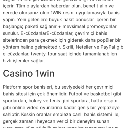
içerir. Tüm olaylardan haberdar olun, benefit alın ve
nerede olursanız olun 1WIN resmi uygulamasıyla bahis
yapın. Yeni gelenlere büyük nakit bonuslar içeren bir
başlangıç paketi sağlanır + mevsimsel promosyonlar
sunulur. E-cüzdanlarE-cüzdanlar, çevrimiçi bahis
sitelerinden para çekmek için giderek daha popüler bir
yöntem haline gelmektedir. Skrill, Neteller ve PayPal gibi
e-cüzdanlar, twenty-four saat içinde tamamlanabilen
hızlı işlemler sağlar.
Casino 1win
Platform spor bahisleri, bu seviyedeki her çevrimiçi
bahis sitesi için çok önemlidir. Futbol ve basketbol gibi
sporlardan, hokey ve tenis gibi sporlara, hatta e-spor
gibi online video oyunlarına kadar geniş bir yelpazeye
sahiptir. Keskin oranlar empieza canlı bahis sistemi ile,
gerçek zamanlı heyecan verici bir deneyim sunan