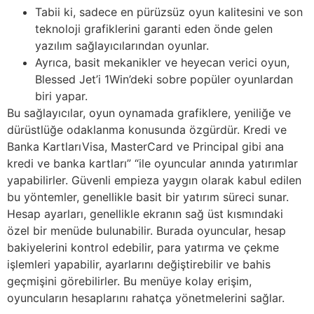
Tabii ki, sadece en pürüzsüz oyun kalitesini ve son
teknoloji grafiklerini garanti eden önde gelen
yazılım sağlayıcılarından oyunlar.
Ayrıca, basit mekanikler ve heyecan verici oyun,
Blessed Jet’i 1Win’deki sobre popüler oyunlardan
biri yapar.
Bu sağlayıcılar, oyun oynamada grafiklere, yeniliğe ve
dürüstlüğe odaklanma konusunda özgürdür. Kredi ve
Banka KartlarıVisa, MasterCard ve Principal gibi ana
kredi ve banka kartları” “ile oyuncular anında yatırımlar
yapabilirler. Güvenli empieza yaygın olarak kabul edilen
bu yöntemler, genellikle basit bir yatırım süreci sunar.
Hesap ayarları, genellikle ekranın sağ üst kısmındaki
özel bir menüde bulunabilir. Burada oyuncular, hesap
bakiyelerini kontrol edebilir, para yatırma ve çekme
işlemleri yapabilir, ayarlarını değiştirebilir ve bahis
geçmişini görebilirler. Bu menüye kolay erişim,
oyuncuların hesaplarını rahatça yönetmelerini sağlar.