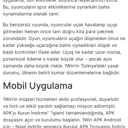
uygulama, tüm etkinlikler boyunca heyecanınızı korur.
Bu, oyuncuların spor etkinliklerine oynarken bahis
oynamalarına olanak tanır.
Bu benzersiz oyunda, oyuncular uçak havalanıp uçup
gitmeden hemen önce tam doğru kita para çekmek
zorundadır. Oyun, oyuncuların uçağın düşmeden önce ne
kadar yükseğe uçacağına bahis oynadıkları düşük ve
basit kontrolleri ifade eder. Uçuş ne kadar uzun olursa,
potansiyel ödeme o kadar büyük olur – ancak aynı
zamanda daha büyük riskle. 1Win’in Türkiye’deki yasal
durumu, ülkenin belirli kumar düzenlemelerine bağlıdır.
Mobil Uygulama
1Win’in müşteri hizmetleri ekibi profesyonel, duyarlıdır
ve hızlı ve etkili yardım sağlamayı misyon edinmiştir.
APK’yı Kurun İndirme” “işlemi tamamlandığında, APK
dosyasını açın ve kurulumu başlatın. 1Win APK Android
için – Nasıl İndirilir empieza Kurulur APK Dosyasını İndirin