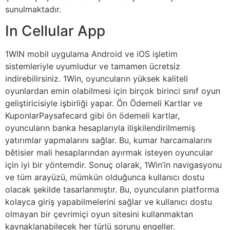
sunulmaktadır.
In Cellular App
1WIN mobil uygulama Android ve iOS işletim
sistemleriyle uyumludur ve tamamen ücretsiz
indirebilirsiniz. 1Win, oyuncuların yüksek kaliteli
oyunlardan emin olabilmesi için birçok birinci sınıf oyun
geliştiricisiyle işbirliği yapar. Ön Ödemeli Kartlar ve
KuponlarPaysafecard gibi ön ödemeli kartlar,
oyuncuların banka hesaplarıyla ilişkilendirilmemiş
yatırımlar yapmalarını sağlar. Bu, kumar harcamalarını
bêtisier mali hesaplarından ayırmak isteyen oyuncular
için iyi bir yöntemdir. Sonuç olarak, 1Win’in navigasyonu
ve tüm arayüzü, mümkün olduğunca kullanıcı dostu
olacak şekilde tasarlanmıştır. Bu, oyuncuların platforma
kolayca giriş yapabilmelerini sağlar ve kullanıcı dostu
olmayan bir çevrimiçi oyun sitesini kullanmaktan
kaynaklanabilecek her türlü sorunu engeller.