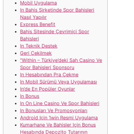
Mobil Uygulama
In Bahis Şirketinde Spor Bahisleri
Nasıl Yapılır
Express Benefit
Bahis Sitesinde Çevrimiçi Spor
Bahisleri
In Teknik Destek
Geri Çekilmek
“Within – Türkiye’deki Sah Casino Ve
Spor Bahisleri Sponsoru
In Hesabından Pra Çekme
In Mobil Sürümü Veya Uygulaması
In’de En Popüler Oyunlar
In Bonus
In On Line Casino Ve Spor Bahisleri
In Bonusları Ve Promosyonları
Android Için 1win Resmi Uygulama
Kumarhane Ve Bahisler Için Bonus
Hesabında Depozito Tutarının