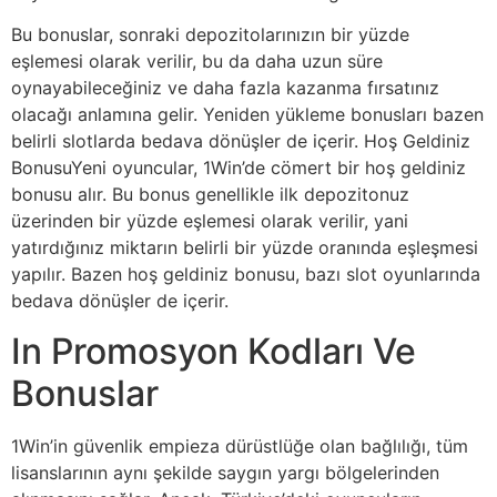
Bu bonuslar, sonraki depozitolarınızın bir yüzde
eşlemesi olarak verilir, bu da daha uzun süre
oynayabileceğiniz ve daha fazla kazanma fırsatınız
olacağı anlamına gelir. Yeniden yükleme bonusları bazen
belirli slotlarda bedava dönüşler de içerir. Hoş Geldiniz
BonusuYeni oyuncular, 1Win’de cömert bir hoş geldiniz
bonusu alır. Bu bonus genellikle ilk depozitonuz
üzerinden bir yüzde eşlemesi olarak verilir, yani
yatırdığınız miktarın belirli bir yüzde oranında eşleşmesi
yapılır. Bazen hoş geldiniz bonusu, bazı slot oyunlarında
bedava dönüşler de içerir.
In Promosyon Kodları Ve
Bonuslar
1Win’in güvenlik empieza dürüstlüğe olan bağlılığı, tüm
lisanslarının aynı şekilde saygın yargı bölgelerinden