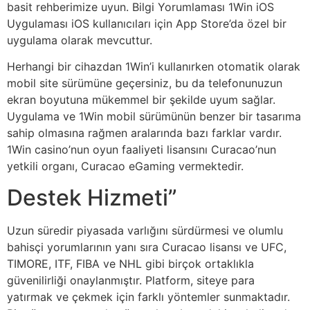
basit rehberimize uyun. Bilgi Yorumlaması 1Win iOS
Uygulaması iOS kullanıcıları için App Store’da özel bir
uygulama olarak mevcuttur.
Herhangi bir cihazdan 1Win’i kullanırken otomatik olarak
mobil site sürümüne geçersiniz, bu da telefonunuzun
ekran boyutuna mükemmel bir şekilde uyum sağlar.
Uygulama ve 1Win mobil sürümünün benzer bir tasarıma
sahip olmasına rağmen aralarında bazı farklar vardır.
1Win casino’nun oyun faaliyeti lisansını Curacao’nun
yetkili organı, Curacao eGaming vermektedir.
Destek Hizmeti”
Uzun süredir piyasada varlığını sürdürmesi ve olumlu
bahisçi yorumlarının yanı sıra Curacao lisansı ve UFC,
TIMORE, ITF, FIBA ve NHL gibi birçok ortaklıkla
güvenilirliği onaylanmıştır. Platform, siteye para
yatırmak ve çekmek için farklı yöntemler sunmaktadır.