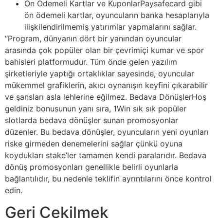
Ön Ödemeli Kartlar ve KuponlarPaysafecard gibi
ön ödemeli kartlar, oyuncuların banka hesaplarıyla
ilişkilendirilmemiş yatırımlar yapmalarını sağlar.
“Program, dünyanın dört bir yanından oyuncular
arasında çok popüler olan bir çevrimiçi kumar ve spor
bahisleri platformudur. Tüm önde gelen yazılım
şirketleriyle yaptığı ortaklıklar sayesinde, oyuncular
mükemmel grafiklerin, akıcı oynanışın keyfini çıkarabilir
ve şansları asla lehlerine eğilmez. Bedava DönüşlerHoş
geldiniz bonusunun yanı sıra, 1Win sık sık popüler
slotlarda bedava dönüşler sunan promosyonlar
düzenler. Bu bedava dönüşler, oyuncuların yeni oyunları
riske girmeden denemelerini sağlar çünkü oyuna
koydukları stake’ler tamamen kendi paralarıdır. Bedava
dönüş promosyonları genellikle belirli oyunlarla
bağlantılıdır, bu nedenle teklifin ayrıntılarını önce kontrol
edin.
Geri Çekilmek