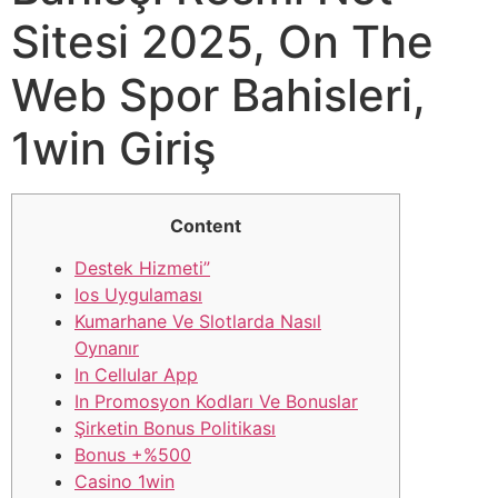
Sitesi 2025, On The
Web Spor Bahisleri,
1win Giriş
Content
Destek Hizmeti”
Ios Uygulaması
Kumarhane Ve Slotlarda Nasıl
Oynanır
In Cellular App
In Promosyon Kodları Ve Bonuslar
Şirketin Bonus Politikası
Bonus +%500
Casino 1win