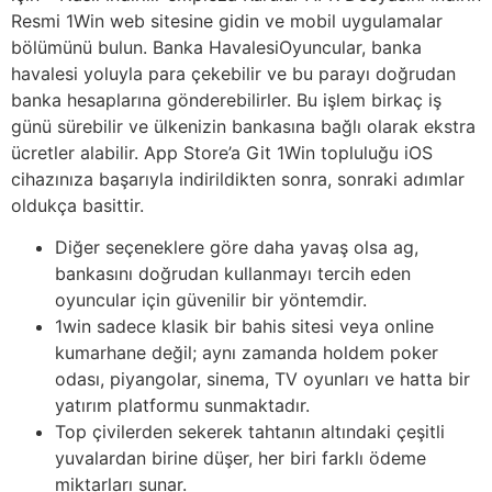
Resmi 1Win web sitesine gidin ve mobil uygulamalar
bölümünü bulun. Banka HavalesiOyuncular, banka
havalesi yoluyla para çekebilir ve bu parayı doğrudan
banka hesaplarına gönderebilirler. Bu işlem birkaç iş
günü sürebilir ve ülkenizin bankasına bağlı olarak ekstra
ücretler alabilir. App Store’a Git 1Win topluluğu iOS
cihazınıza başarıyla indirildikten sonra, sonraki adımlar
oldukça basittir.
Diğer seçeneklere göre daha yavaş olsa ag,
bankasını doğrudan kullanmayı tercih eden
oyuncular için güvenilir bir yöntemdir.
1win sadece klasik bir bahis sitesi veya online
kumarhane değil; aynı zamanda holdem poker
odası, piyangolar, sinema, TV oyunları ve hatta bir
yatırım platformu sunmaktadır.
Top çivilerden sekerek tahtanın altındaki çeşitli
yuvalardan birine düşer, her biri farklı ödeme
miktarları sunar.