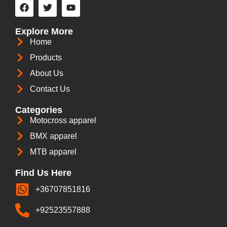
Explore More
Home
Products
About Us
Contact Us
Categories
Motocross apparel
BMX apparel
MTB apparel
Find Us Here
+36707851816
+92523557888