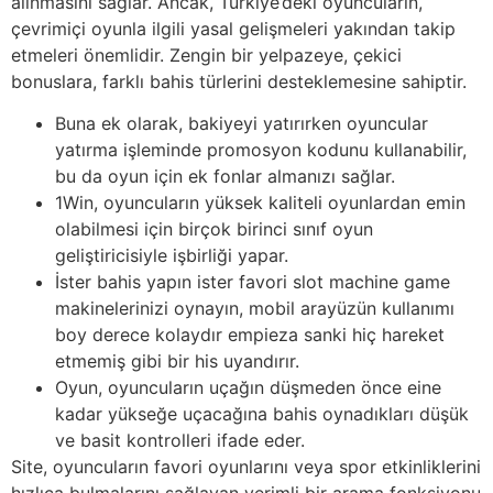
alınmasını sağlar. Ancak, Türkiye’deki oyuncuların,
çevrimiçi oyunla ilgili yasal gelişmeleri yakından takip
etmeleri önemlidir. Zengin bir yelpazeye, çekici
bonuslara, farklı bahis türlerini desteklemesine sahiptir.
Buna ek olarak, bakiyeyi yatırırken oyuncular
yatırma işleminde promosyon kodunu kullanabilir,
bu da oyun için ek fonlar almanızı sağlar.
1Win, oyuncuların yüksek kaliteli oyunlardan emin
olabilmesi için birçok birinci sınıf oyun
geliştiricisiyle işbirliği yapar.
İster bahis yapın ister favori slot machine game
makinelerinizi oynayın, mobil arayüzün kullanımı
boy derece kolaydır empieza sanki hiç hareket
etmemiş gibi bir his uyandırır.
Oyun, oyuncuların uçağın düşmeden önce eine
kadar yükseğe uçacağına bahis oynadıkları düşük
ve basit kontrolleri ifade eder.
Site, oyuncuların favori oyunlarını veya spor etkinliklerini