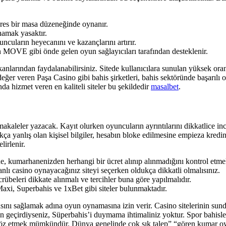
ures bir masa düzeneğinde oynanır.
namak yasaktır.
ncuların heyecanını ve kazançlarını artırır.
 MOVE gibi önde gelen oyun sağlayıcıları tarafından desteklenir.
imkanlarından faydalanabilirsiniz. Sitede kullanıcılara sunulan yüksek o
er veren Paşa Casino gibi bahis şirketleri, bahis sektöründe başarılı o
ında hizmet veren en kaliteli siteler bu şekildedir
masalbet
.
kaleler yazacak. Kayıt olurken oyuncuların ayrıntılarını dikkatlice inc
kça yanlış olan kişisel bilgiler, hesabın bloke edilmesine empieza kredini
lirlenir.
de, kumarhanenizden herhangi bir ücret alınıp alınmadığını kontrol etme
nlı casino oynayacağınız siteyi seçerken oldukça dikkatli olmalısınız.
rübeleri dikkate alınmalı ve tercihler buna göre yapılmalıdır.
Maxi, Superbahis ve 1xBet gibi siteler bulunmaktadır.
sını sağlamak adına oyun oynamasına izin verir. Casino sitelerinin sun
geçirdiyseniz, Süperbahis’i duymama ihtimaliniz yoktur. Spor bahisleri
n söz etmek mümkündür. Dünya genelinde çok sık talep” “gören kumar oyun