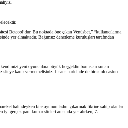
alıyız.
elecektir.
sitesi Betcool’dur. Bu noktada öne çıkan Venüsbet,” “kullanıcılarına
gorisinde yer almaktadır. Bağımsız denetleme kuruluşları tarafından
den, kendimizi yeni oyunculara büyük hoşgeldin bonusları sunan
z siteye karar vermemelisiniz. Lisans haricinde de bir canlı casino
 hareket halindeyken bile oyunun tadını çıkarmak fikrine sahip olanlar
yi gerçek para kumar siteleri arasında yer alırken, 7.