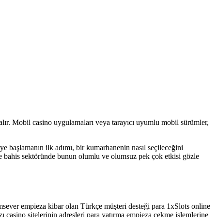
lır. Mobil casino uygulamaları veya tarayıcı uyumlu mobil sürümler,
e başlamanın ilk adımı, bir kumarhanenin nasıl seçileceğini
iye bahis sektöründe bunun olumlu ve olumsuz pek çok etkisi gözle
sever empieza kibar olan Türkçe müşteri desteği para 1xSlots online
zı casino sitelerinin adresleri para yatırma empieza çekme işlemlerine