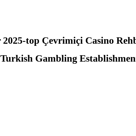
Products
Gallery
About Us
Contact Us
r 2025-top Çevrimiçi Casino Reh
 Turkish Gambling Establishment