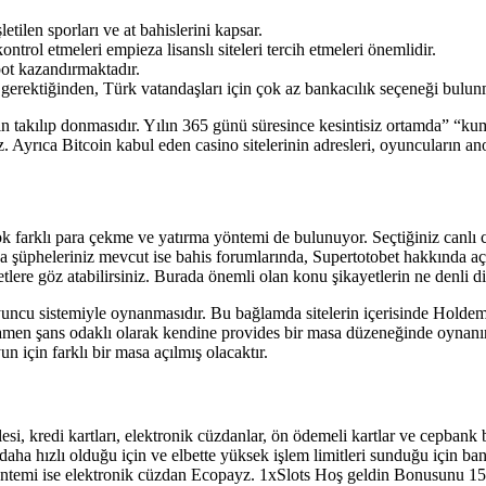
etilen sporları ve at bahislerini kapsar.
ontrol etmeleri empieza lisanslı siteleri tercih etmeleri önemlidir.
pot kazandırmaktadır.
 gerektiğinden, Türk vatandaşları için çok az bankacılık seçeneği bulun
n takılıp donmasıdır. Yılın 365 günü süresince kesintisiz ortamda” “kum
 Ayrıca Bitcoin kabul eden casino sitelerinin adresleri, oyuncuların ano
k farklı para çekme ve yatırma yöntemi de bulunuyor. Seçtiğiniz canlı 
şüpheleriniz mevcut ise bahis forumlarında, Supertotobet hakkında açıl
yetlere göz atabilirsiniz. Burada önemli olan konu şikayetlerin ne denli
yuncu sistemiyle oynanmasıdır. Bu bağlamda sitelerin içerisinde Hold
mamen şans odaklı olarak kendine provides bir masa düzeneğinde oynanır.
n için farklı bir masa açılmış olacaktır.
si, kredi kartları, elektronik cüzdanlar, ön ödemeli kartlar ve cepbank
aha hızlı olduğu için ve elbette yüksek işlem limitleri sunduğu için b
temi ise elektronik cüzdan Ecopayz. 1xSlots Hoş geldin Bonusunu 1500