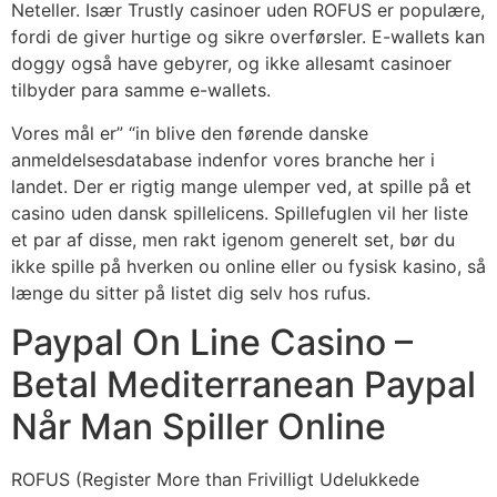
Neteller. Især Trustly casinoer uden ROFUS er populære,
fordi de giver hurtige og sikre overførsler. E-wallets kan
doggy også have gebyrer, og ikke allesamt casinoer
tilbyder para samme e-wallets.
Vores mål er” “in blive den førende danske
anmeldelsesdatabase indenfor vores branche her i
landet. Der er rigtig mange ulemper ved, at spille på et
casino uden dansk spillelicens. Spillefuglen vil her liste
et par af disse, men rakt igenom generelt set, bør du
ikke spille på hverken ou online eller ou fysisk kasino, så
længe du sitter på listet dig selv hos rufus.
Paypal On Line Casino –
Betal Mediterranean Paypal
Når Man Spiller Online
ROFUS (Register More than Frivilligt Udelukkede