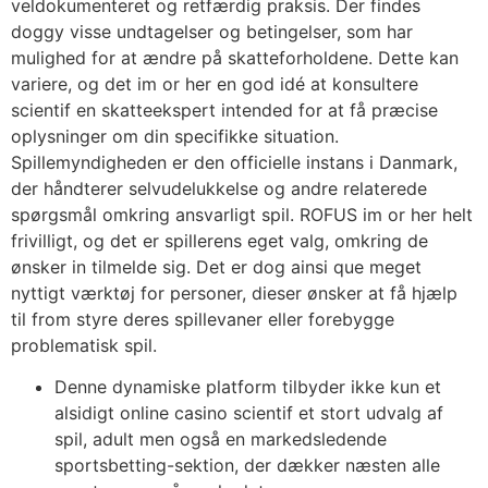
veldokumenteret og retfærdig praksis. Der findes
doggy visse undtagelser og betingelser, som har
mulighed for at ændre på skatteforholdene. Dette kan
variere, og det im or her en god idé at konsultere
scientif en skatteekspert intended for at få præcise
oplysninger om din specifikke situation.
Spillemyndigheden er den officielle instans i Danmark,
der håndterer selvudelukkelse og andre relaterede
spørgsmål omkring ansvarligt spil. ROFUS im or her helt
frivilligt, og det er spillerens eget valg, omkring de
ønsker in tilmelde sig. Det er dog ainsi que meget
nyttigt værktøj for personer, dieser ønsker at få hjælp
til from styre deres spillevaner eller forebygge
problematisk spil.
Denne dynamiske platform tilbyder ikke kun et
alsidigt online casino scientif et stort udvalg af
spil, adult men også en markedsledende
sportsbetting-sektion, der dækker næsten alle