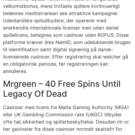
velkomstbonus, mens trofaste spillere kontinuerligt
belønnes mediterranean sea attraktive kampagner.
Udenlandske spiludbydere, der opererer med
anerkendte internationale licenser men uden dansk
spillelicens, betegnes som casinoer uden ROFUS. Disse
platforme kræver ikke NemID, som udelukkende bruges
til identifikation samt digital signering på dansk-
licenserede casinoer. Efter registrering skal welcher gå
en obligatorisk periode, før registreringen kan
annulleres.
Mrgreen – 40 Free Spins Until
Legacy Of Dead
Casinoer med licens fra Malta Gaming Authority (MGA)
eller UK Gambling Commission rate (UKGC) tilbyder
ofte høj sikkerhed og spillerbeskyttelse. Desuden im or
her gevinster fra disse casinoer normalt skattefri for