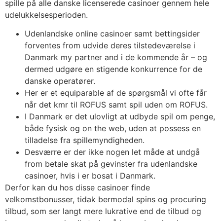
spille på alle danske licenserede casinoer gennem hele
udelukkelsesperioden.
Udenlandske online casinoer samt bettingsider
forventes from udvide deres tilstedeværelse i
Danmark my partner and i de kommende år – og
dermed udgøre en stigende konkurrence for de
danske operatører.
Her er et equiparable af de spørgsmål vi ofte får
når det kmr til ROFUS samt spil uden om ROFUS.
I Danmark er det ulovligt at udbyde spil om penge,
både fysisk og on the web, uden at possess en
tilladelse fra spillemyndigheden.
Desværre er der ikke nogen let måde at undgå
from betale skat på gevinster fra udenlandske
casinoer, hvis i er bosat i Danmark.
Derfor kan du hos disse casinoer finde
velkomstbonusser, tidak bermodal spins og procuring
tilbud, som ser langt mere lukrative end de tilbud og