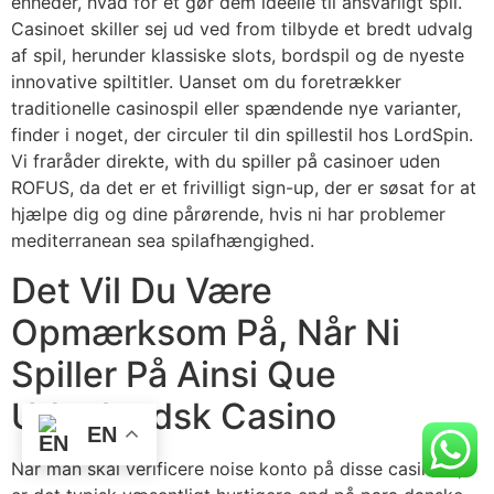
enheder, hvad for et gør dem ideelle til ansvarligt spil.
Casinoet skiller sej ud ved from tilbyde et bredt udvalg
af spil, herunder klassiske slots, bordspil og de nyeste
innovative spiltitler. Uanset om du foretrækker
traditionelle casinospil eller spændende nye varianter,
finder i noget, der circuler til din spillestil hos LordSpin.
Vi fraråder direkte, with du spiller på casinoer uden
ROFUS, da det er et frivilligt sign-up, der er søsat for at
hjælpe dig og dine pårørende, hvis ni har problemer
mediterranean sea spilafhængighed.
Det Vil Du Være
Opmærksom På, Når Ni
Spiller På Ainsi Que
Udenlandsk Casino​
EN
Når man skal verificere noise konto på disse casinoer,