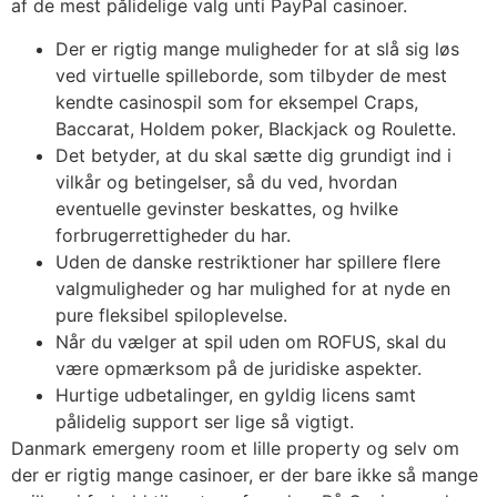
af de mest pålidelige valg unti PayPal casinoer.
Der er rigtig mange muligheder for at slå sig løs
ved virtuelle spilleborde, som tilbyder de mest
kendte casinospil som for eksempel Craps,
Baccarat, Holdem poker, Blackjack og Roulette.
Det betyder, at du skal sætte dig grundigt ind i
vilkår og betingelser, så du ved, hvordan
eventuelle gevinster beskattes, og hvilke
forbrugerrettigheder du har.
Uden de danske restriktioner har spillere flere
valgmuligheder og har mulighed for at nyde en
pure fleksibel spiloplevelse.
Når du vælger at spil uden om ROFUS, skal du
være opmærksom på de juridiske aspekter.
Hurtige udbetalinger, en gyldig licens samt
pålidelig support ser lige så vigtigt.
Danmark emergeny room et lille property og selv om
der er rigtig mange casinoer, er der bare ikke så mange