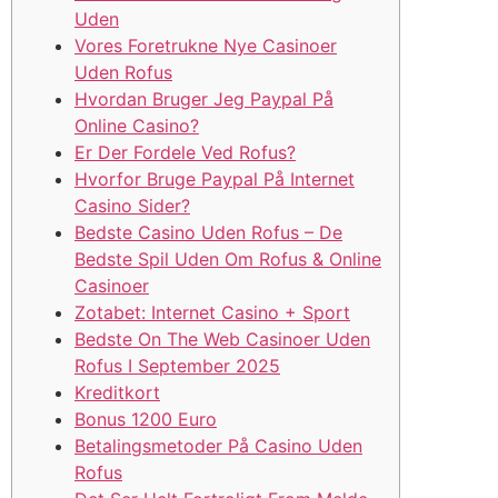
Uden
Vores Foretrukne Nye Casinoer
Uden Rofus
Hvordan Bruger Jeg Paypal På
Online Casino?
Er Der Fordele Ved Rofus?
Hvorfor Bruge Paypal På Internet
Casino Sider?
Bedste Casino Uden Rofus – De
Bedste Spil Uden Om Rofus & Online
Casinoer
Zotabet: Internet Casino + Sport
Bedste On The Web Casinoer Uden
Rofus I September 2025
Kreditkort
Bonus 1200 Euro
Betalingsmetoder På Casino Uden
Rofus