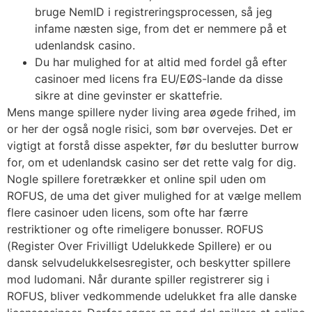
bruge NemID i registreringsprocessen, så jeg
infame næsten sige, from det er nemmere på et
udenlandsk casino.
Du har mulighed for at altid med fordel gå efter
casinoer med licens fra EU/EØS-lande da disse
sikre at dine gevinster er skattefrie.
Mens mange spillere nyder living area øgede frihed, im
or her der også nogle risici, som bør overvejes. Det er
vigtigt at forstå disse aspekter, før du beslutter burrow
for, om et udenlandsk casino ser det rette valg for dig.
Nogle spillere foretrækker et online spil uden om
ROFUS, de uma det giver mulighed for at vælge mellem
flere casinoer uden licens, som ofte har færre
restriktioner og ofte rimeligere bonusser. ROFUS
(Register Over Frivilligt Udelukkede Spillere) er ou
dansk selvudelukkelsesregister, och beskytter spillere
mod ludomani. Når durante spiller registrerer sig i
ROFUS, bliver vedkommende udelukket fra alle danske