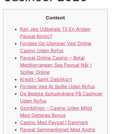
Content
Kan Jeg Udbetale Til En Anden
Paypal Konto?
Fordele Og Ulemper Ved Online
Casino Uden Rofus
Paypal Online Casino – Betal
Mediterranean Sea Paypal Når I
Spiller Online
Kredit- Samt Debitkort
Fordele Ved At Spille Uden Rofus
De Bedste Spiludviklere På Casinoer
Uden Rofus
Gomblingo – Casino Uden Mitid
Med Generøs Bonus
Casino Med Paypal I Danmark
Paypal Sammenlignet Med Andre