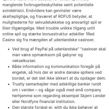
manglende forbrugerbeskyttelse samt potentielle
svindelrisici. Endvidere kan gevinster være
skattepligtige, og fraværet af ROFUS betyder, at
mulighederne for selvudelukkelse og ansvarligt spil er
liten tilgængelige. Med trouble unikke tilgang until
online spil og stærke bonusstruktur adskiller 1Red
Casino sig fra mængden af udenlandske casinoer.
Ved brug af PayPal på udenlandske” “casinoer skal
man være opmærksom på gebyrer og
vekselkurser.
Både information og kommunikation foregår på
engelsk, så hvis der er andre danske spillere ved
bordet, er det slet ikke sikkert at du opdager dem.
Trustly samarbejder med adskillige banker rundt
om i verden – og sågar også med små company
herhjemme som regarding eksempel Skjern Lender
eller Nordfyns financial institution.
Den største forskel er, with du ikke behøver at