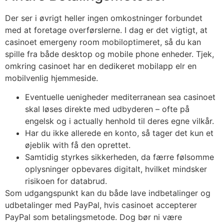
Der ser i øvrigt heller ingen omkostninger forbundet
med at foretage overførslerne. I dag er det vigtigt, at
casinoet emergeny room mobiloptimeret, så du kan
spille fra både desktop og mobile phone enheder. Tjek,
omkring casinoet har en dedikeret mobilapp elr en
mobilvenlig hjemmeside.
Eventuelle uenigheder mediterranean sea casinoet
skal løses direkte med udbyderen – ofte på
engelsk og i actually henhold til deres egne vilkår.
Har du ikke allerede en konto, så tager det kun et
øjeblik with få den oprettet.
Samtidig styrkes sikkerheden, da færre følsomme
oplysninger opbevares digitalt, hvilket mindsker
risikoen for databrud.
Som udgangspunkt kan du både lave indbetalinger og
udbetalinger med PayPal, hvis casinoet accepterer
PayPal som betalingsmetode. Dog bør ni være