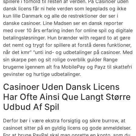
spillere i forhold til resten af verden. På Casinoer uden
dansk licens får ni hele verden som legeplads og ikke
kun lille Danmark og alle de restrektioner der ser i
danske casinoer. Line Madsen ser en dansk reporter
med over 10 års erfaring inden for online spil og digitale
betalingsløsninger. Hun brænder with regard to at gøre
det nemt og trygt for spillere at forstå deres funktioner,
når det kmr” “unti ind- og udbetalinger på casinoer. Med
sin skarpe pen og sit rolige overblik guider Range
brugerne igennem alt fra MobilePay og Payz til skattefri
gevinster og hurtige udbetalinger.
Casinoer Uden Dansk Licens
Har Ofte Ainsi Que Langt Større
Udbud Af Spil
Derfor bør i være ekstra forsigtig og sikre burrow, at
casinoet sitter på en gyldig licens og gode anmeldelser.
For at bruge PayPal skal man oprette en konto, som du