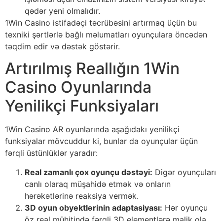
qədər yeni olmalıdır.
1Win Casino istifadəçi təcrübəsini artırmaq üçün bu
texniki şərtlərlə bağlı məlumatları oyunçulara öncədən
təqdim edir və dəstək göstərir.
Artırılmış Reallığın 1Win
Casino Oyunlarında
Yenilikçi Funksiyaları
1Win Casino AR oyunlarında aşağıdakı yenilikçi
funksiyalar mövcuddur ki, bunlar da oyunçular üçün
fərqli üstünlüklər yaradır:
Real zamanlı çox oyunçu dəstəyi:
Digər oyunçuları
canlı olaraq müşahidə etmək və onların
hərəkətlərinə reaksiya vermək.
3D oyun obyektlərinin adaptasiyası:
Hər oyunçu
öz real mühitində fərqli 3D elementlərə malik ola