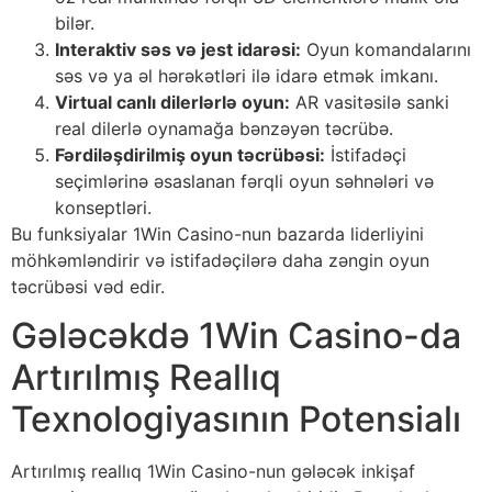
bilər.
Interaktiv səs və jest idarəsi:
Oyun komandalarını
səs və ya əl hərəkətləri ilə idarə etmək imkanı.
Virtual canlı dilerlərlə oyun:
AR vasitəsilə sanki
real dilerlə oynamağa bənzəyən təcrübə.
Fərdiləşdirilmiş oyun təcrübəsi:
İstifadəçi
seçimlərinə əsaslanan fərqli oyun səhnələri və
konseptləri.
Bu funksiyalar 1Win Casino-nun bazarda liderliyini
möhkəmləndirir və istifadəçilərə daha zəngin oyun
təcrübəsi vəd edir.
Gələcəkdə 1Win Casino-da
Artırılmış Reallıq
Texnologiyasının Potensialı
Artırılmış reallıq 1Win Casino-nun gələcək inkişaf