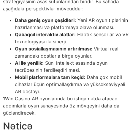
strategiyasının əsas sütunlarından biridir. Bu sahədə
aşağıdakı perspektivlər mövcuddur:
Daha geniş oyun çeşidləri:
Yeni AR oyun tiplərinin
hazırlanması və platformaya əlavə olunması.
Qabaqcıl interaktiv alətlər:
Haptik sensorlar və VR
texnologiyası ilə sinerji.
Oyun sosiallaşmasının artırılması:
Virtual real
zamandakı dostlarla birgə oyunlar.
AI ilə yenilik:
Süni intellekt əsasında oyun
təcrübəsinin fərdiləşdirilməsi.
Mobil platformalara tam keçid:
Daha çox mobil
cihazlar üçün optimallaşdırma və yüksəksəviyyəli
AR dəstəyi.
1Win Casino AR oyunlarında bu istiqamətdə atacaq
addımlarla oyun sənayesində öz mövqeyini daha da
gücləndirəcək.
Nəticə