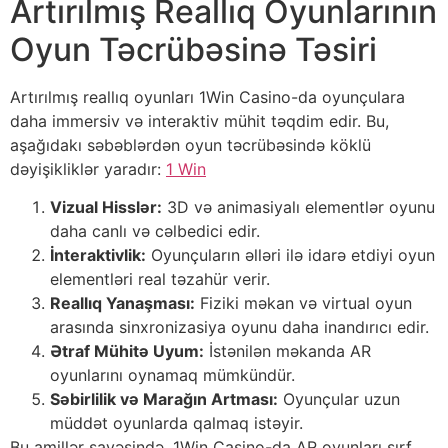
Artırılmış Reallıq Oyunlarının
Oyun Təcrübəsinə Təsiri
Artırılmış reallıq oyunları 1Win Casino-da oyunçulara
daha immersiv və interaktiv mühit təqdim edir. Bu,
aşağıdakı səbəblərdən oyun təcrübəsində köklü
dəyişikliklər yaradır:
1 Win
Vizual Hisslər:
3D və animasiyalı elementlər oyunu
daha canlı və cəlbedici edir.
İnteraktivlik:
Oyunçuların əlləri ilə idarə etdiyi oyun
elementləri real təzahür verir.
Reallıq Yanaşması:
Fiziki məkan və virtual oyun
arasında sinxronizasiya oyunu daha inandırıcı edir.
Ətraf Mühitə Uyum:
İstənilən məkanda AR
oyunlarını oynamaq mümkündür.
Səbirlilik və Marağın Artması:
Oyunçular uzun
müddət oyunlarda qalmaq istəyir.
Bu amillər sayəsində, 1Win Casino-da AR oyunları sırf