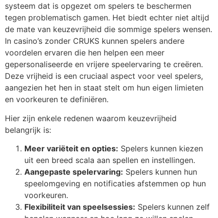
systeem dat is opgezet om spelers te beschermen
tegen problematisch gamen. Het biedt echter niet altijd
de mate van keuzevrijheid die sommige spelers wensen.
In casino’s zonder CRUKS kunnen spelers andere
voordelen ervaren die hen helpen een meer
gepersonaliseerde en vrijere speelervaring te creëren.
Deze vrijheid is een cruciaal aspect voor veel spelers,
aangezien het hen in staat stelt om hun eigen limieten
en voorkeuren te definiëren.
Hier zijn enkele redenen waarom keuzevrijheid
belangrijk is:
Meer variëteit en opties:
Spelers kunnen kiezen
uit een breed scala aan spellen en instellingen.
Aangepaste spelervaring:
Spelers kunnen hun
speelomgeving en notificaties afstemmen op hun
voorkeuren.
Flexibiliteit van speelsessies:
Spelers kunnen zelf