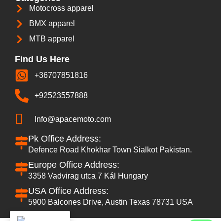
Motocross apparel
BMX apparel
MTB apparel
Find Us Here
+36707851816
+92523557888
Info@apacemoto.com
Pk Office Address:
Defence Road Khokhar Town Sialkot Pakistan.
Europe Office Address:
3358 Vadvirag utca 7 Kál Hungary
USA Office Address:
5900 Balcones Drive, Austin Texas 78731 USA