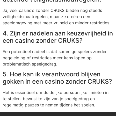
Ja, veel casino’s zonder CRUKS bieden nog steeds
veiligheidsmaatregelen, maar ze creëren een
speelomgeving met meer vrijheid en minder restricties.
4. Zijn er nadelen aan keuzevrijheid in
een casino zonder CRUKS?
Een potentieel nadeel is dat sommige spelers zonder
begeleiding of restricties meer kans lopen op
problematisch speelgedrag.
5. Hoe kan ik verantwoord blijven
gokken in een casino zonder CRUKS?
Het is essentieel om duidelijke persoonlijke limieten in
te stellen, bewust te zijn van je speelgedrag en
regelmatig pauzes te nemen tijdens het spelen.