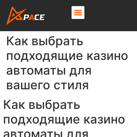
About Us
Contact Us
Как выбрать
подходящие казино
автоматы для
вашего стиля
Как выбрать
подходящие казино
автоматы для