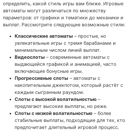
определить, какой стиль игры вам ближе. Игровые
автоматы могут различаться по множеству
параметров: от графики и тематики до механики и
выплат. Рассмотрите следующие возможные стили:
Классические автоматы
– простые, но
увлекательные игры с тремя барабанами и
минимальным числом линий выплат.
Видеослоты
– современные автоматы с
выдающейся графикой и анимацией, часто
включающие бонусные игры.
Прогрессивные слоты
– автоматы с
накопительным джекпотом, который растёт с
каждым сыгранным раундом.
Слоты с высокой волатильностью
–
предлагают высокие выплаты, но реже.
Слоты с низкой волатильностью
– более
стабильные выплаты, подходящие для тех, кто
предпочитает длительный игровой процесс.