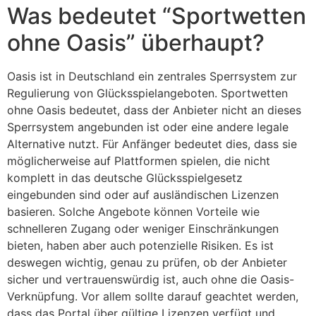
Was bedeutet “Sportwetten
ohne Oasis” überhaupt?
Oasis ist in Deutschland ein zentrales Sperrsystem zur
Regulierung von Glücksspielangeboten. Sportwetten
ohne Oasis bedeutet, dass der Anbieter nicht an dieses
Sperrsystem angebunden ist oder eine andere legale
Alternative nutzt. Für Anfänger bedeutet dies, dass sie
möglicherweise auf Plattformen spielen, die nicht
komplett in das deutsche Glücksspielgesetz
eingebunden sind oder auf ausländischen Lizenzen
basieren. Solche Angebote können Vorteile wie
schnelleren Zugang oder weniger Einschränkungen
bieten, haben aber auch potenzielle Risiken. Es ist
deswegen wichtig, genau zu prüfen, ob der Anbieter
sicher und vertrauenswürdig ist, auch ohne die Oasis-
Verknüpfung. Vor allem sollte darauf geachtet werden,
dass das Portal über gültige Lizenzen verfügt und