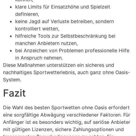
klare Limits für Einsatzhöhe und Spielzeit
definieren,
keine Jagd auf Verluste betreiben, sondern
kontrolliert wetten,
hilfreiche Tools zur Selbstbeschränkung bei
manchen Anbietern nutzen,
bei Anzeichen von Problemen professionelle Hilfe
in Anspruch nehmen.
Diese Maßnahmen unterstützen ein sicheres und
nachhaltiges Sportwetterlebnis, auch ganz ohne Oasis-
System.
Fazit
Die Wahl des besten Sportwetten ohne Oasis erfordert
eine sorgfältige Abwägung verschiedener Faktoren. Für
Anfänger ist es besonders wichtig, auf seriöse Anbieter
mit gültigen Lizenzen, sichere Zahlungsoptionen und