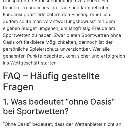
transparenten Bonusbedingungen zu achten. Ein
benutzerfreundliches Interface und kompetenter
Kundensupport erleichtern den Einstieg erheblich.
Zudem sollte man verantwortungsbewusst mit dem
eigenen Budget umgehen, um langfristig Freude am
Sportwetten zu haben. Zwar bieten Sportwetten ohne
Oasis oft flexiblere Möglichkeiten, dennoch ist der
persönliche Spielerschutz unverzichtbar. Wer alle
genannten Punkte beachtet, kann sicher und erfolgreich
ins Wettgeschäft starten.
FAQ – Häufig gestellte
Fragen
1. Was bedeutet “ohne Oasis”
bei Sportwetten?
“Ohne Oasis” bedeutet, dass der Wettanbieter nicht an