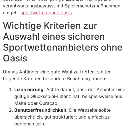
verantwortungsbewusst mit Spielerschutzmaßnahmen
umgeht
sportwetten ohne oasis
.
Wichtige Kriterien zur
Auswahl eines sicheren
Sportwettenanbieters ohne
Oasis
Um als Anfänger eine gute Wahl zu treffen, sollten
folgende Kriterien besondere Beachtung finden:
Lizenzierung:
Achte darauf, dass der Anbieter eine
gültige Glücksspiel-Lizenz hat, beispielsweise aus
Malta oder Curacao.
Benutzerfreundlichkeit:
Die Webseite sollte
übersichtlich, gut strukturiert und einfach zu
bedienen sein.