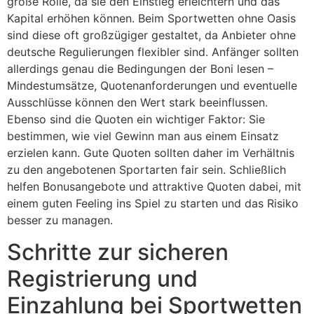
große Rolle, da sie den Einstieg erleichtern und das
Kapital erhöhen können. Beim Sportwetten ohne Oasis
sind diese oft großzügiger gestaltet, da Anbieter ohne
deutsche Regulierungen flexibler sind. Anfänger sollten
allerdings genau die Bedingungen der Boni lesen –
Mindestumsätze, Quotenanforderungen und eventuelle
Ausschlüsse können den Wert stark beeinflussen.
Ebenso sind die Quoten ein wichtiger Faktor: Sie
bestimmen, wie viel Gewinn man aus einem Einsatz
erzielen kann. Gute Quoten sollten daher im Verhältnis
zu den angebotenen Sportarten fair sein. Schließlich
helfen Bonusangebote und attraktive Quoten dabei, mit
einem guten Feeling ins Spiel zu starten und das Risiko
besser zu managen.
Schritte zur sicheren
Registrierung und
Einzahlung bei Sportwetten