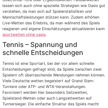
lassen sich auch ohne spezielle Strategien wie Oasis gut
verstehen, da man sich auf Spielerstatistiken und
Mannschaftsleistungen stützen kann. Zudem erhöhen
Live-Wetten das Erlebnis, da man während des Spiels
reagieren und eigene Einschätzungen aktualisieren kann
sportwetten ohne oasis
.
Tennis – Spannung und
schnelle Entscheidungen
Tennis ist eine Sportart, bei der vor allem schnelle
Entscheidungen gefragt sind, da Spiele zwischen zwei
Spielern oft überraschende Wendungen nehmen können.
Viele Deutsche wetten begeistert auf Grand Slam-
Turniere oder ATP- und WTA-Veranstaltungen.
Favorisiert werden hier besonders Satzwetten,
Spielstand-Wetten oder auch Langzeitwetten auf
Turniersieger. Die einfache Struktur des Spiels macht