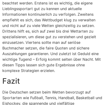
beachtet werden. Erstens ist es wichtig, die eigene
Lieblingssportart gut zu kennen und aktuelle
Informationen kontinuierlich zu verfolgen. Zweitens
empfiehlt es sich, das Wettbudget klug zu verwalten
und nicht auf zu viele Wetten gleichzeitig zu setzen.
Drittens hilft es, sich auf zwei bis drei Wettarten zu
spezialisieren, um diese gut zu verstehen und gezielt
einzusetzen. Viertens sollte man auf seriöse
Buchmacher setzen, die faire Quoten und sichere
Auszahlungen garantieren. Und zuletzt ist Geduld eine
wichtige Tugend – Erfolg kommt selten über Nacht. Mit
diesen Tipps lassen sich gute Ergebnisse ohne
komplexe Strategien erzielen.
Fazit
Die Deutschen setzen beim Wetten bevorzugt auf
Sportarten wie Fußball, Tennis, Handball, Basketball und
Eishockey, die spannende und vielfältige