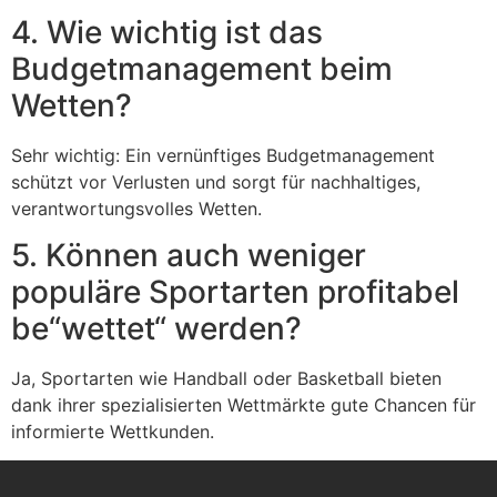
4. Wie wichtig ist das
Budgetmanagement beim
Wetten?
Sehr wichtig: Ein vernünftiges Budgetmanagement
schützt vor Verlusten und sorgt für nachhaltiges,
verantwortungsvolles Wetten.
5. Können auch weniger
populäre Sportarten profitabel
be“wettet“ werden?
Ja, Sportarten wie Handball oder Basketball bieten
dank ihrer spezialisierten Wettmärkte gute Chancen für
informierte Wettkunden.