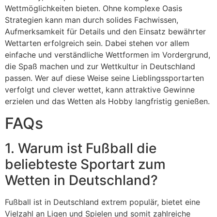
Wettmöglichkeiten bieten. Ohne komplexe Oasis
Strategien kann man durch solides Fachwissen,
Aufmerksamkeit für Details und den Einsatz bewährter
Wettarten erfolgreich sein. Dabei stehen vor allem
einfache und verständliche Wettformen im Vordergrund,
die Spaß machen und zur Wettkultur in Deutschland
passen. Wer auf diese Weise seine Lieblingssportarten
verfolgt und clever wettet, kann attraktive Gewinne
erzielen und das Wetten als Hobby langfristig genießen.
FAQs
1. Warum ist Fußball die
beliebteste Sportart zum
Wetten in Deutschland?
Fußball ist in Deutschland extrem populär, bietet eine
Vielzahl an Ligen und Spielen und somit zahlreiche