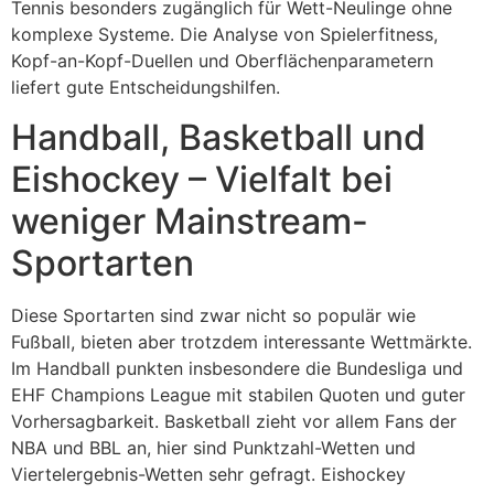
Tennis besonders zugänglich für Wett-Neulinge ohne
komplexe Systeme. Die Analyse von Spielerfitness,
Kopf-an-Kopf-Duellen und Oberflächenparametern
liefert gute Entscheidungshilfen.
Handball, Basketball und
Eishockey – Vielfalt bei
weniger Mainstream-
Sportarten
Diese Sportarten sind zwar nicht so populär wie
Fußball, bieten aber trotzdem interessante Wettmärkte.
Im Handball punkten insbesondere die Bundesliga und
EHF Champions League mit stabilen Quoten und guter
Vorhersagbarkeit. Basketball zieht vor allem Fans der
NBA und BBL an, hier sind Punktzahl-Wetten und
Viertelergebnis-Wetten sehr gefragt. Eishockey