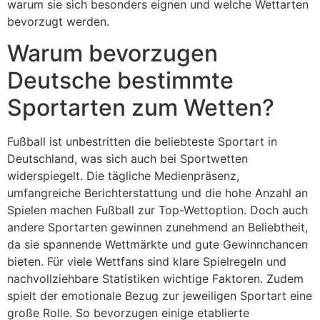
warum sie sich besonders eignen und welche Wettarten
bevorzugt werden.
Warum bevorzugen
Deutsche bestimmte
Sportarten zum Wetten?
Fußball ist unbestritten die beliebteste Sportart in
Deutschland, was sich auch bei Sportwetten
widerspiegelt. Die tägliche Medienpräsenz,
umfangreiche Berichterstattung und die hohe Anzahl an
Spielen machen Fußball zur Top-Wettoption. Doch auch
andere Sportarten gewinnen zunehmend an Beliebtheit,
da sie spannende Wettmärkte und gute Gewinnchancen
bieten. Für viele Wettfans sind klare Spielregeln und
nachvollziehbare Statistiken wichtige Faktoren. Zudem
spielt der emotionale Bezug zur jeweiligen Sportart eine
große Rolle. So bevorzugen einige etablierte