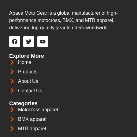
Apace Moto Gear is a global manufacturer of high-
performance motocross, BMX, and MTB apparel,
delivering top-quality gear to riders worldwide.
Explore More
Home
Products
About Us
Contact Us
Categories
Motocross apparel
BMX apparel
MTB apparel