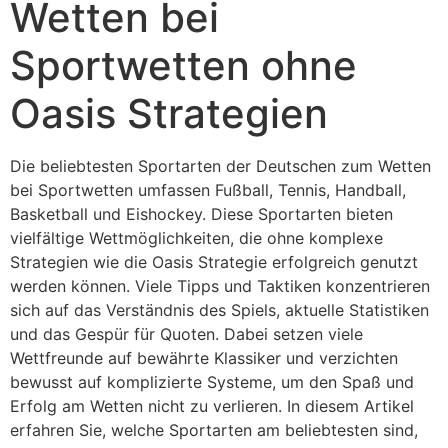
Wetten bei
Sportwetten ohne
Oasis Strategien
Die beliebtesten Sportarten der Deutschen zum Wetten
bei Sportwetten umfassen Fußball, Tennis, Handball,
Basketball und Eishockey. Diese Sportarten bieten
vielfältige Wettmöglichkeiten, die ohne komplexe
Strategien wie die Oasis Strategie erfolgreich genutzt
werden können. Viele Tipps und Taktiken konzentrieren
sich auf das Verständnis des Spiels, aktuelle Statistiken
und das Gespür für Quoten. Dabei setzen viele
Wettfreunde auf bewährte Klassiker und verzichten
bewusst auf komplizierte Systeme, um den Spaß und
Erfolg am Wetten nicht zu verlieren. In diesem Artikel
erfahren Sie, welche Sportarten am beliebtesten sind,