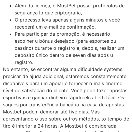
Além da licença, o MostBet possui protocolos de
segurança lo que criptografia,
O processo leva apenas alguns minutos e você
receberá um e-mail de confirmação.
Para participar da promoção, é necessário
escolher u bónus desejado (para esportes ou
cassino) durante o registro e, depois, realizar um
depósito único dentro de seven dias após u
registro.
No entanto, se encontrar alguma dificuldade systems
precisar de ajuda adicional, estaremos constantemente
disponíveis para um apoiar e fornecer o mais enorme
nível de satisfação do cliente. Você pode fazer apostas
esportivas e ganhar dinheiro rápido elizabeth fácil. Os
saques por transferência bancária na casa de apostas
Mostbet podem demorar até five dias. Mas
apresentando o uso sobre outros métodos, to tempo de
tiro é inferior a 24 horas. A Mostbet é considerada