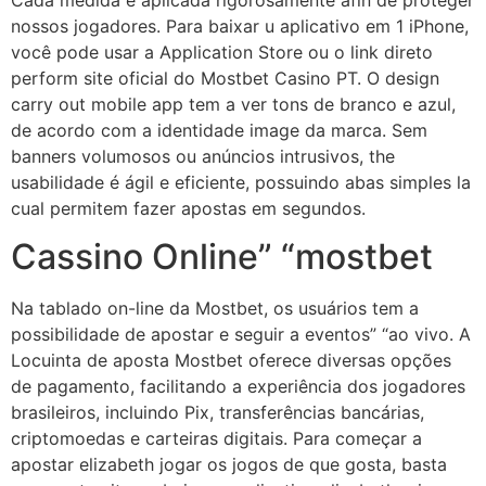
nossos jogadores. Para baixar u aplicativo em 1 iPhone,
você pode usar a Application Store ou o link direto
perform site oficial do Mostbet Casino PT. O design
carry out mobile app tem a ver tons de branco e azul,
de acordo com a identidade image da marca. Sem
banners volumosos ou anúncios intrusivos, the
usabilidade é ágil e eficiente, possuindo abas simples la
cual permitem fazer apostas em segundos.
Cassino Online” “mostbet
Na tablado on-line da Mostbet, os usuários tem a
possibilidade de apostar e seguir a eventos” “ao vivo. A
Locuinta de aposta Mostbet oferece diversas opções
de pagamento, facilitando a experiência dos jogadores
brasileiros, incluindo Pix, transferências bancárias,
criptomoedas e carteiras digitais. Para começar a
apostar elizabeth jogar os jogos de que gosta, basta