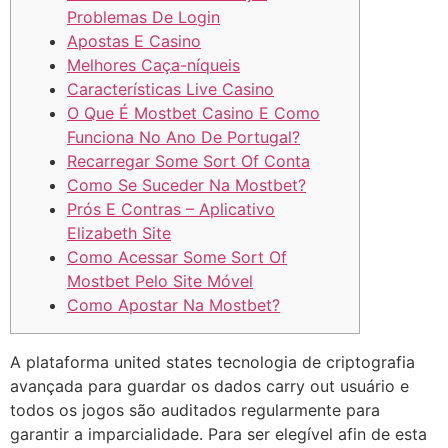
Problemas De Login
Apostas E Casino
Melhores Caça-níqueis
Características Live Casino
O Que É Mostbet Casino E Como
Funciona No Ano De Portugal?
Recarregar Some Sort Of Conta
Como Se Suceder Na Mostbet?
Prós E Contras – Aplicativo
Elizabeth Site
Como Acessar Some Sort Of
Mostbet Pelo Site Móvel
Como Apostar Na Mostbet?
A plataforma united states tecnologia de criptografia
avançada para guardar os dados carry out usuário e
todos os jogos são auditados regularmente para
garantir a imparcialidade. Para ser elegível afin de esta