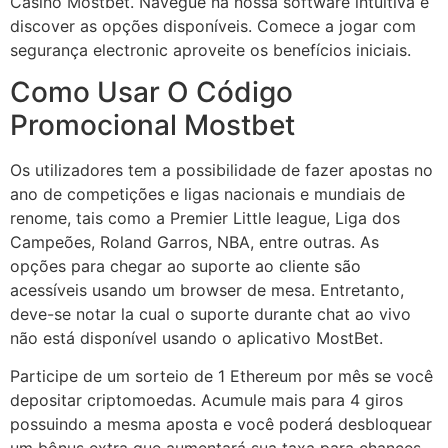
Casino Mostbet. Navegue na nossa software intuitiva e
discover as opções disponíveis. Comece a jogar com
segurança electronic aproveite os benefícios iniciais.
Como Usar O Código
Promocional Mostbet
Os utilizadores tem a possibilidade de fazer apostas no
ano de competições e ligas nacionais e mundiais de
renome, tais como a Premier Little league, Liga dos
Campeões, Roland Garros, NBA, entre outras. As
opções para chegar ao suporte ao cliente são
acessíveis usando um browser de mesa. Entretanto,
deve-se notar la cual o suporte durante chat ao vivo
não está disponível usando o aplicativo MostBet.
Participe de um sorteio de 1 Ethereum por mês se você
depositar criptomoedas. Acumule mais para 4 giros
possuindo a mesma aposta e você poderá desbloquear