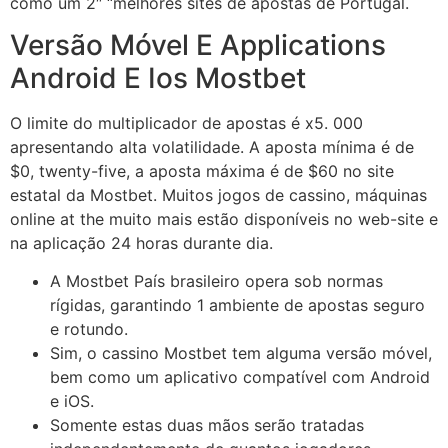
como um 2″ “melhores sites de apostas de Portugal.
Versão Móvel E Applications
Android E Ios Mostbet
O limite do multiplicador de apostas é х5. 000
apresentando alta volatilidade. A aposta mínima é de
$0, twenty-five, a aposta máxima é de $60 no site
estatal da Mostbet. Muitos jogos de cassino, máquinas
online at the muito mais estão disponíveis no web-site e
na aplicação 24 horas durante dia.
A Mostbet País brasileiro opera sob normas
rígidas, garantindo 1 ambiente de apostas seguro
e rotundo.
Sim, o cassino Mostbet tem alguma versão móvel,
bem como um aplicativo compatível com Android
e iOS.
Somente estas duas mãos serão tratadas