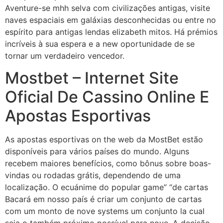
Aventure-se mhh selva com civilizações antigas, visite
naves espaciais em galáxias desconhecidas ou entre no
espírito para antigas lendas elizabeth mitos. Há prémios
incríveis à sua espera e a new oportunidade de se
tornar um verdadeiro vencedor.
Mostbet – Internet Site
Oficial De Cassino Online E
Apostas Esportivas
As apostas esportivas on the web da MostBet estão
disponíveis para vários países do mundo. Alguns
recebem maiores benefícios, como bônus sobre boas-
vindas ou rodadas grátis, dependendo de uma
localização. O ecuánime do popular game” “de cartas
Bacará em nosso país é criar um conjunto de cartas
com um monto de nove systems um conjunto la cual