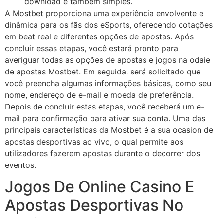
download é também simples.
A Mostbet proporciona uma experiência envolvente e
dinâmica para os fãs dos eSports, oferecendo cotações
em beat real e diferentes opções de apostas. Após
concluir essas etapas, você estará pronto para
averiguar todas as opções de apostas e jogos na odaie
de apostas Mostbet. Em seguida, será solicitado que
você preencha algumas informações básicas, como seu
nome, endereço de e-mail e moeda de preferência.
Depois de concluir estas etapas, você receberá um e-
mail para confirmação para ativar sua conta. Uma das
principais características da Mostbet é a sua ocasion de
apostas desportivas ao vivo, o qual permite aos
utilizadores fazerem apostas durante o decorrer dos
eventos.
Jogos De Online Casino E
Apostas Desportivas No