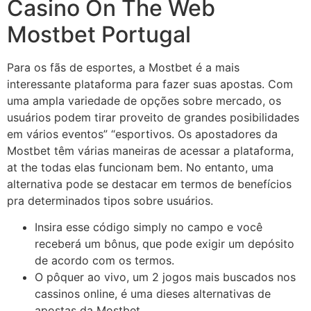
Casino On The Web
Mostbet Portugal
Para os fãs de esportes, a Mostbet é a mais
interessante plataforma para fazer suas apostas. Com
uma ampla variedade de opções sobre mercado, os
usuários podem tirar proveito de grandes posibilidades
em vários eventos” “esportivos. Os apostadores da
Mostbet têm várias maneiras de acessar a plataforma,
at the todas elas funcionam bem. No entanto, uma
alternativa pode se destacar em termos de benefícios
pra determinados tipos sobre usuários.
Insira esse código simply no campo e você
receberá um bônus, que pode exigir um depósito
de acordo com os termos.
O pôquer ao vivo, um 2 jogos mais buscados nos
cassinos online, é uma dieses alternativas de
apostas da Mostbet.