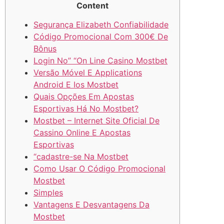
Content
Segurança Elizabeth Confiabilidade
Código Promocional Com 300€ De
Bônus
Login No” “On Line Casino Mostbet
Versão Móvel E Applications
Android E Ios Mostbet
Quais Opções Em Apostas
Esportivas Há No Mostbet?
Mostbet – Internet Site Oficial De
Cassino Online E Apostas
Esportivas
“cadastre-se Na Mostbet
Como Usar O Código Promocional
Mostbet
Simples
Vantagens E Desvantagens Da
Mostbet