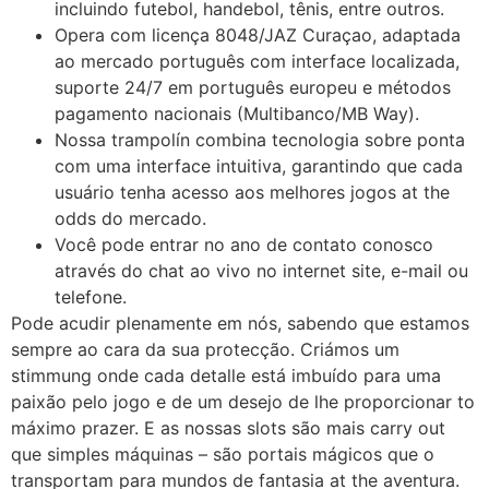
incluindo futebol, handebol, tênis, entre outros.
Opera com licença 8048/JAZ Curaçao, adaptada
ao mercado português com interface localizada,
suporte 24/7 em português europeu e métodos
pagamento nacionais (Multibanco/MB Way).
Nossa trampolín combina tecnologia sobre ponta
com uma interface intuitiva, garantindo que cada
usuário tenha acesso aos melhores jogos at the
odds do mercado.
Você pode entrar no ano de contato conosco
através do chat ao vivo no internet site, e-mail ou
telefone.
Pode acudir plenamente em nós, sabendo que estamos
sempre ao cara da sua protecção. Criámos um
stimmung onde cada detalle está imbuído para uma
paixão pelo jogo e de um desejo de lhe proporcionar to
máximo prazer. E as nossas slots são mais carry out
que simples máquinas – são portais mágicos que o
transportam para mundos de fantasia at the aventura.