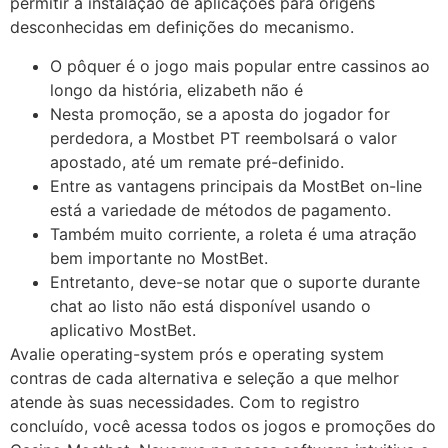
permitir a instalação de aplicações para origens
desconhecidas em definições do mecanismo.
O pôquer é o jogo mais popular entre cassinos ao
longo da história, elizabeth não é
Nesta promoção, se a aposta do jogador for
perdedora, a Mostbet PT reembolsará o valor
apostado, até um remate pré-definido.
Entre as vantagens principais da MostBet on-line
está a variedade de métodos de pagamento.
Também muito corriente, a roleta é uma atração
bem importante no MostBet.
Entretanto, deve-se notar que o suporte durante
chat ao listo não está disponível usando o
aplicativo MostBet.
Avalie operating-system prós e operating system
contras de cada alternativa e seleção a que melhor
atende às suas necessidades. Com to registro
concluído, você acessa todos os jogos e promoções do