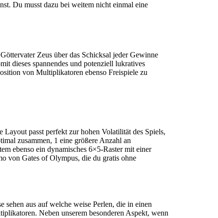
nst. Du musst dazu bei weitem nicht einmal eine
r Göttervater Zeus über das Schicksal jeder Gewinne
mit dieses spannendes und potenziell lukratives
sition von Multiplikatoren ebenso Freispiele zu
ayout passt perfekt zur hohen Volatilität des Spiels,
ptimal zusammen, 1 eine größere Anzahl an
stem ebenso ein dynamisches 6×5-Raster mit einer
emo von Gates of Olympus, die du gratis ohne
se sehen aus auf welche weise Perlen, die in einen
ultiplikatoren. Neben unserem besonderen Aspekt, wenn