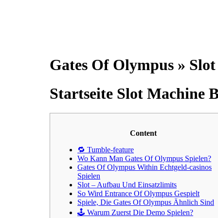
Home
Gates Of Olympus » Slo
Startseite Slot Machine 
Content
🔁 Tumble-feature
Wo Kann Man Gates Of Olympus Spielen?
Gates Of Olympus Within Echtgeld-casinos
Spielen
Slot – Aufbau Und Einsatzlimits
So Wird Entrance Of Olympus Gespielt
Spiele, Die Gates Of Olympus Ähnlich Sind
🕹️ Warum Zuerst Die Demo Spielen?