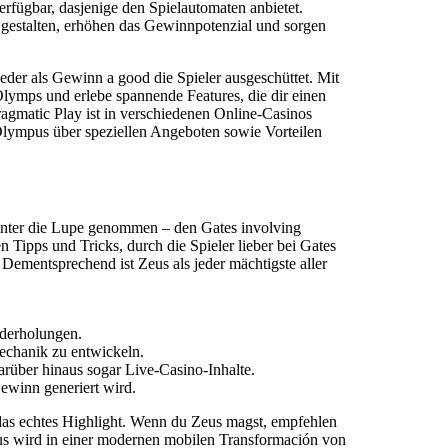
erfügbar, dasjenige den Spielautomaten anbietet.
 gestalten, erhöhen das Gewinnpotenzial und sorgen
der als Gewinn a good die Spieler ausgeschüttet. Mit
Olymps und erlebe spannende Features, die dir einen
agmatic Play ist in verschiedenen Online-Casinos
 Olympus über speziellen Angeboten sowie Vorteilen
unter die Lupe genommen – den Gates involving
n Tipps und Tricks, durch die Spieler lieber bei Gates
ementsprechend ist Zeus als jeder mächtigste aller
ederholungen.
echanik zu entwickeln.
arüber hinaus sogar Live-Casino-Inhalte.
ewinn generiert wird.
das echtes Highlight. Wenn du Zeus magst, empfehlen
us wird in einer modernen mobilen Transformación von