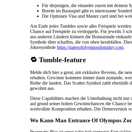
Für diejenigen, die einander zuerst mit deinem S
Bereits im Basisspiel gibt es interessante Sonde
Die Optionen Visa und Master card sind bei wel
Am Ende jedes Tumbles sowie aller Freispiele werden
Chance auf Freispiele zu verdoppeln. Für jeweils 3 sch
aus anderen Ländern können die Bonusrunde einkaufen, 
Symbole über schaffen, die von oben herabfallen. Dies
Jokersymbole
https://gatesofolympusslotsplay.com
.
🔁 Tumble-feature
Melde dich hier a great, um exklusive Revenu, die ne
erhalten. Gewinne kommen immer dann zustande, wenn 
Reihe die landen. Das Scatter-Symbol zahlt ebenfalls 
gewohnt aus.
Diese Capabilities machen die Unterhaltung nicht nur
auf grund seiner hohen Gewinnchancen die Chance be
wertvollste Komposition erhalten. Die Demoversion vo
Wo Kann Man Entrance Of Olympus Zo
Pragmatic Play ist einer jeder bekanntesten Entwickler 