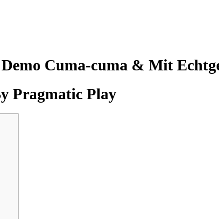
Products
Gallery
About Us
Contact Us
t Demo Cuma-cuma & Mit Echtg
By Pragmatic Play