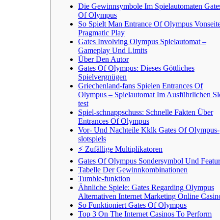
Die Gewinnsymbole Im Spielautomaten Gate
Of Olympus
So Spielt Man Entrance Of Olympus Vonseit
Pragmatic Play
Gates Involving Olympus Spielautomat –
Gameplay Und Limits
Über Den Autor
Gates Of Olympus: Dieses Göttliches
Spielvergnügen
Griechenland-fans Spielen Entrances Of
Olympus – Spielautomat Im Ausführlichen Sl
test
Spiel-schnappschuss: Schnelle Fakten Über
Entrances Of Olympus
Vor- Und Nachteile Kklk Gates Of Olympus-
slotspiels
⚡ Zufällige Multiplikatoren
Gates Of Olympus Sondersymbol Und Featur
Tabelle Der Gewinnkombinationen
Tumble-funktion
Ähnliche Spiele: Gates Regarding Olympus
Alternativen Internet Marketing Online Casin
So Funktioniert Gates Of Olympus
Top 3 On The Internet Casinos To Perform