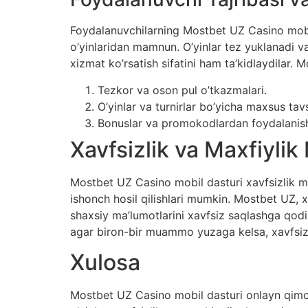
Foydalanuvchilarning Mostbet UZ Casino mobil d
o’yinlaridan mamnun. O’yinlar tez yuklanadi va
xizmat ko’rsatish sifatini ham ta’kidlaydilar.
Tezkor va oson pul o’tkazmalari.
O’yinlar va turnirlar bo’yicha maxsus tavs
Bonuslar va promokodlardan foydalanish
Xavfsizlik va Maxfiylik
Mostbet UZ Casino mobil dasturi xavfsizlik mas
ishonch hosil qilishlari mumkin. Mostbet UZ, x
shaxsiy ma’lumotlarini xavfsiz saqlashga qodir
agar biron-bir muammo yuzaga kelsa, xavfsizl
Xulosa
Mostbet UZ Casino mobil dasturi onlayn qimor 