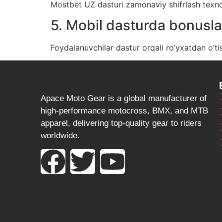
Mostbet UZ dasturi zamonaviy shifrlash texnol
5. Mobil dasturda bonusla
Foydalanuvchilar dastur orqali ro’yxatdan o’tis
Apace Moto Gear is a global manufacturer of
high-performance motocross, BMX, and MTB
apparel, delivering top-quality gear to riders
worldwide.