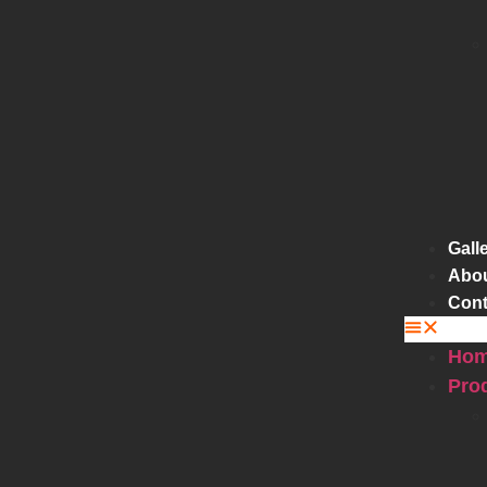
Gall
Abou
Cont
Ho
Pro