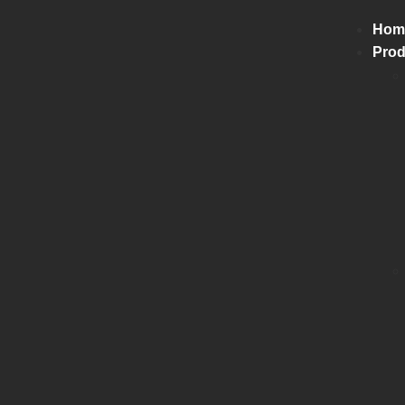
Hom
Prod