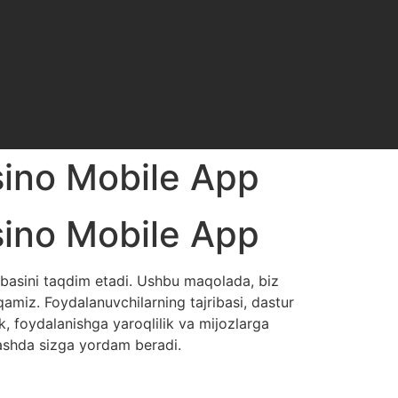
ino Mobile App
ino Mobile App
ribasini taqdim etadi. Ushbu maqolada, biz
iqamiz. Foydalanuvchilarning tajribasi, dastur
k, foydalanishga yaroqlilik va mijozlarga
ashda sizga yordam beradi.