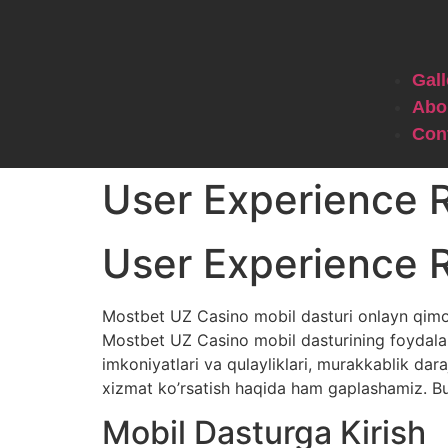
Gall
Abo
Con
User Experience 
User Experience 
Mostbet UZ Casino mobil dasturi onlayn qimor 
Mostbet UZ Casino mobil dasturining foydalanuvc
imkoniyatlari va qulayliklari, murakkablik dar
xizmat ko’rsatish haqida ham gaplashamiz. B
Mobil Dasturga Kirish