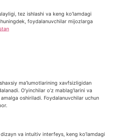
layligi, tez ishlashi va keng ko’lamdagi
. Shuningdek, foydalanuvchilar mijozlarga
stan
 shaxsiy ma’lumotlarining xavfsizligidan
lanadi. O’yinchilar o’z mablag’larini va
z amalga oshiriladi. Foydalanuvchilar uchun
or.
dizayn va intuitiv interfeys, keng ko’lamdagi