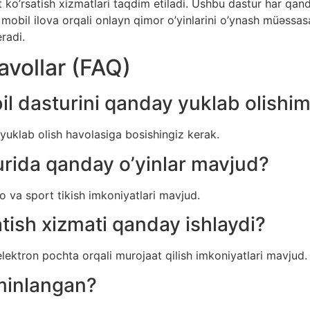
at ko’rsatish xizmatlari taqdim etiladi. Ushbu dastur har qan
obil ilova orqali onlayn qimor o’yinlarini o’ynash müəssasa
radi.
avollar (FAQ)
il dasturini qanday yuklab olish
 yuklab olish havolasiga bosishingiz kerak.
urida qanday o’yinlar mavjud?
ino va sport tikish imkoniyatlari mavjud.
atish xizmati qanday ishlaydi?
ektron pochta orqali murojaat qilish imkoniyatlari mavjud.
’minlangan?