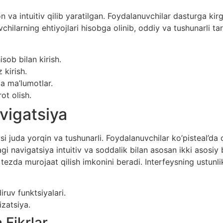
va intuitiv qilib yaratilgan. Foydalanuvchilar dasturga kirg
chilarning ehtiyojlari hisobga olinib, oddiy va tushunarli ta
sob bilan kirish.
 kirish.
a ma’lumotlar.
ot olish.
vigatsiya
i juda yorqin va tushunarli. Foydalanuvchilar ko’pisteal’da 
 navigatsiya intuitiv va soddalik bilan asosan ikki asosiy b
tezda murojaat qilish imkonini beradi. Interfeysning ustunli
ruv funktsiyalari.
zatsiya.
 Fikrlar