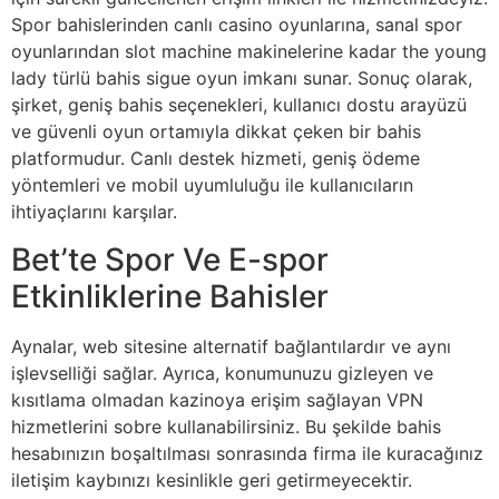
Spor bahislerinden canlı casino oyunlarına, sanal spor
oyunlarından slot machine makinelerine kadar the young
lady türlü bahis sigue oyun imkanı sunar. Sonuç olarak,
şirket, geniş bahis seçenekleri, kullanıcı dostu arayüzü
ve güvenli oyun ortamıyla dikkat çeken bir bahis
platformudur. Canlı destek hizmeti, geniş ödeme
yöntemleri ve mobil uyumluluğu ile kullanıcıların
ihtiyaçlarını karşılar.
Bet’te Spor Ve E-spor
Etkinliklerine Bahisler
Aynalar, web sitesine alternatif bağlantılardır ve aynı
işlevselliği sağlar. Ayrıca, konumunuzu gizleyen ve
kısıtlama olmadan kazinoya erişim sağlayan VPN
hizmetlerini sobre kullanabilirsiniz. Bu şekilde bahis
hesabınızın boşaltılması sonrasında firma ile kuracağınız
iletişim kaybınızı kesinlikle geri getirmeyecektir.