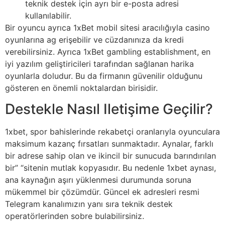
teknik destek için ayrı bir e-posta adresi
kullanılabilir.
Bir oyuncu ayrıca 1xBet mobil sitesi aracılığıyla casino
oyunlarına ag erişebilir ve cüzdanınıza da kredi
verebilirsiniz. Ayrıca 1xBet gambling establishment, en
iyi yazılım geliştiricileri tarafından sağlanan harika
oyunlarla doludur. Bu da firmanın güvenilir olduğunu
gösteren en önemli noktalardan birisidir.
Destekle Nasıl Iletişime Geçilir?
1xbet, spor bahislerinde rekabetçi oranlarıyla oyunculara
maksimum kazanç fırsatları sunmaktadır. Aynalar, farklı
bir adrese sahip olan ve ikincil bir sunucuda barındırılan
bir” “sitenin mutlak kopyasıdır. Bu nedenle 1xbet aynası,
ana kaynağın aşırı yüklenmesi durumunda soruna
mükemmel bir çözümdür. Güncel ek adresleri resmi
Telegram kanalımızın yanı sıra teknik destek
operatörlerinden sobre bulabilirsiniz.