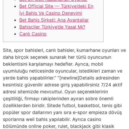
Bet Official Site — Türkiye’deki En
İyi Bahis Ve Casino Deneyimi
Bet Bahis Şirketi: Ana Avantajlar
Bahisçiler Türkiye’de Yasal Mı?
Canlı Casino
Site, spor bahisleri, canlı bahisler, kumarhane oyunları ve
daha birçok seçenek sunarak her türlü oyuncunun
beklentisini karşılamayı hedefler. Ayrıca, mobil
uyumluluğu neticesinde oyuncular, istedikleri zaman ve
yerde bahis yapabilirler.” “[newline]Details adresinden
kesintisiz güvenilir adrese giriş yapabilirsiniz 7/24 aktif
adresi sitemizde mevcuttur. Oyun seçeneklerinin
çeşitliliği, firmayı rakiplerinden ayıran sobre önemli
özelliklerden biridir. Sitede futbol, basketbol, tenis gibi
popüler spor dallarının yanı sıra e-spor empieza dövüş
sporlarına weil bahis yapılabilir. Ayrıca casino
bölümünde online poker, rulet, blackjack gibi klasik