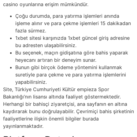
casino oyunlarına erişim mümkündür.
Çoğu durumda, para yatırma işlemleri anında
işleme alınır ve para çekme işlemleri 15 dakikadan
fazla sürmez.
1xbet sitesi karşınızda 1xbet güncel giriş adresine
bu adresten ulaşabilirsiniz.
Bu seçenek, maçın gidişatına göre bahis yaparak
heyecanı artıran bir deneyim sunar.
Bunun gibi birçok ödeme yöntemini kullanmak
suretiyle para çekme ve para yatırma işlemlerini
yapabilirsiniz.
Site, Türkiye Cumhuriyeti Kültür empieza Spor
Bakanlığı’nın lisansı altında faaliyet göstermektedir.
Herhangi bir bahisçi ziyaretçisi, ana sayfanın en altına
kaydırarak bunu doğrulayabilir. Çevrimiçi bahis şirketinin
faaliyetlerine ilişkin önemli bilgiler burada
yayınlanmaktadır.