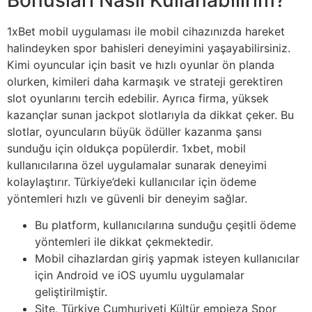
1xBet mobil uygulaması ile mobil cihazınızda hareket
halindeyken spor bahisleri deneyimini yaşayabilirsiniz.
Kimi oyuncular için basit ve hızlı oyunlar ön planda
olurken, kimileri daha karmaşık ve strateji gerektiren
slot oyunlarını tercih edebilir. Ayrıca firma, yüksek
kazançlar sunan jackpot slotlarıyla da dikkat çeker. Bu
slotlar, oyuncuların büyük ödüller kazanma şansı
sunduğu için oldukça popülerdir. 1xbet, mobil
kullanıcılarına özel uygulamalar sunarak deneyimi
kolaylaştırır. Türkiye’deki kullanıcılar için ödeme
yöntemleri hızlı ve güvenli bir deneyim sağlar.
Bu platform, kullanıcılarına sunduğu çeşitli ödeme
yöntemleri ile dikkat çekmektedir.
Mobil cihazlardan giriş yapmak isteyen kullanıcılar
için Android ve iOS uyumlu uygulamalar
geliştirilmiştir.
Site, Türkiye Cumhuriyeti Kültür empieza Spor