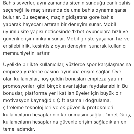
Bahis severler, aynı zamanda sitenin sunduğu canlı bahis
seçeneği ile maç sırasında de uma bahis oynama şansı
bulurlar. Bu seçenek, maçın gidişatına göre bahis
yaparak heyecanı artıran bir deneyim sunar. Mobil
uyumlu site yapısı neticesinde 1xbet oyunculara hızlı ve
güvenli erişim imkanı sunar. Mobil girişte yaşanan hız ve
erişilebilirlik, kesintisiz oyun deneyimi sunarak kullanıcı
memnuniyetini artırır.
Üyelikle birlikte kullanıcılar, yüzlerce spor karşılaşmasına
empieza yüzlerce casino oyununa erişim sağlar. Üye
olan kullanıcılar, hoş geldin bonusları empieza yatırım
promosyonları gibi birçok avantajdan faydalanabilir. Bu
bonuslar, platforma yeni katılan üyeler için büyük bir
motivasyon kaynağıdır. Çift aşamalı doğrulama,
şifreleme teknolojileri ve ek güvenlik protokolleri,
kullanıcıların hesaplarının korunmasını sağlar. 1xbet Giriş,
kullanıcıların hesaplarına güvenle erişim sağladıkları en
temel adımdır.