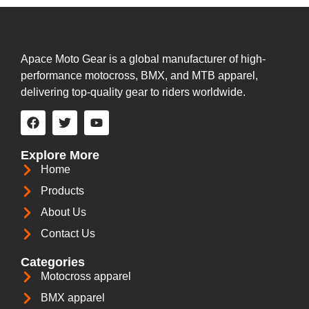
Apace Moto Gear is a global manufacturer of high-
performance motocross, BMX, and MTB apparel,
delivering top-quality gear to riders worldwide.
Explore More
Home
Products
About Us
Contact Us
Categories
Motocross apparel
BMX apparel