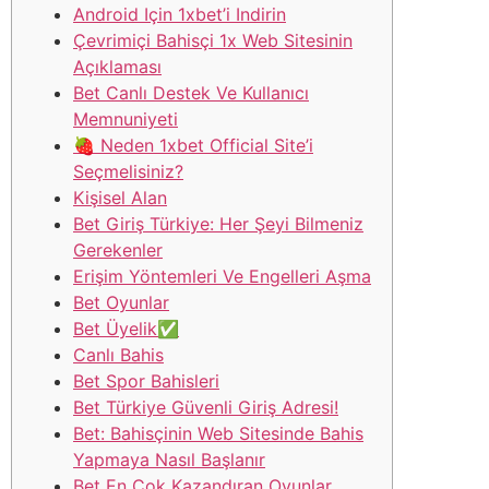
Android Için 1xbet’i Indirin
Çevrimiçi Bahisçi 1x Web Sitesinin
Açıklaması
Bet Canlı Destek Ve Kullanıcı
Memnuniyeti
🍓 Neden 1xbet Official Site’i
Seçmelisiniz?
Kişisel Alan
Bet Giriş Türkiye: Her Şeyi Bilmeniz
Gerekenler
Erişim Yöntemleri Ve Engelleri Aşma
Bet Oyunlar
Bet Üyelik✅
Canlı Bahis
Bet Spor Bahisleri
Bet Türkiye Güvenli Giriş Adresi!
Bet: Bahisçinin Web Sitesinde Bahis
Yapmaya Nasıl Başlanır
Bet En Çok Kazandıran Oyunlar