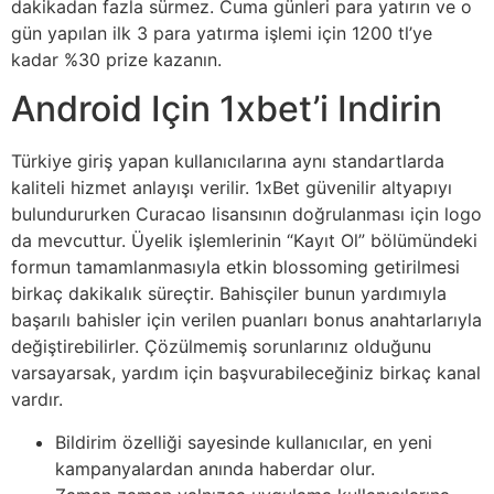
dakikadan fazla sürmez. Cuma günleri para yatırın ve o
gün yapılan ilk 3 para yatırma işlemi için 1200 tl’ye
kadar %30 prize kazanın.
Android Için 1xbet’i Indirin
Türkiye giriş yapan kullanıcılarına aynı standartlarda
kaliteli hizmet anlayışı verilir. 1xBet güvenilir altyapıyı
bulundururken Curacao lisansının doğrulanması için logo
da mevcuttur. Üyelik işlemlerinin “Kayıt Ol” bölümündeki
formun tamamlanmasıyla etkin blossoming getirilmesi
birkaç dakikalık süreçtir. Bahisçiler bunun yardımıyla
başarılı bahisler için verilen puanları bonus anahtarlarıyla
değiştirebilirler. Çözülmemiş sorunlarınız olduğunu
varsayarsak, yardım için başvurabileceğiniz birkaç kanal
vardır.
Bildirim özelliği sayesinde kullanıcılar, en yeni
kampanyalardan anında haberdar olur.