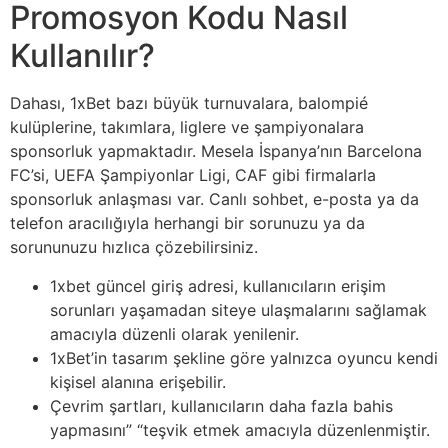
Promosyon Kodu Nasıl
Kullanılır?
Dahası, 1xBet bazı büyük turnuvalara, balompié
kulüplerine, takımlara, liglere ve şampiyonalara
sponsorluk yapmaktadır. Mesela İspanya’nın Barcelona
FC’si, UEFA Şampiyonlar Ligi, CAF gibi firmalarla
sponsorluk anlaşması var. Canlı sohbet, e-posta ya da
telefon aracılığıyla herhangi bir sorunuzu ya da
sorununuzu hızlıca çözebilirsiniz.
1xbet güncel giriş adresi, kullanıcıların erişim
sorunları yaşamadan siteye ulaşmalarını sağlamak
amacıyla düzenli olarak yenilenir.
1xBet’in tasarım şekline göre yalnızca oyuncu kendi
kişisel alanına erişebilir.
Çevrim şartları, kullanıcıların daha fazla bahis
yapmasını” “teşvik etmek amacıyla düzenlenmiştir.