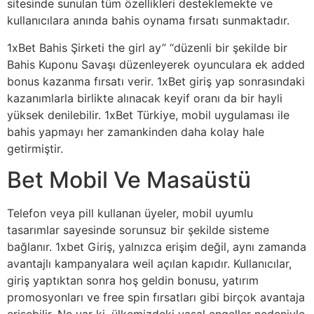
sitesinde sunulan tüm özellikleri desteklemekte ve
kullanıcılara anında bahis oynama fırsatı sunmaktadır.
1xBet Bahis Şirketi the girl ay” “düzenli bir şekilde bir
Bahis Kuponu Savaşı düzenleyerek oyunculara ek added
bonus kazanma fırsatı verir. 1xBet giriş yap sonrasındaki
kazanımlarla birlikte alınacak keyif oranı da bir hayli
yüksek denilebilir. 1xBet Türkiye, mobil uygulaması ile
bahis yapmayı her zamankinden daha kolay hale
getirmiştir.
Bet Mobil Ve Masaüstü
Telefon veya pill kullanan üyeler, mobil uyumlu
tasarımlar sayesinde sorunsuz bir şekilde sisteme
bağlanır. 1xbet Giriş, yalnızca erişim değil, aynı zamanda
avantajlı kampanyalara weil açılan kapıdır. Kullanıcılar,
giriş yaptıktan sonra hoş geldin bonusu, yatırım
promosyonları ve free spin fırsatları gibi birçok avantaja