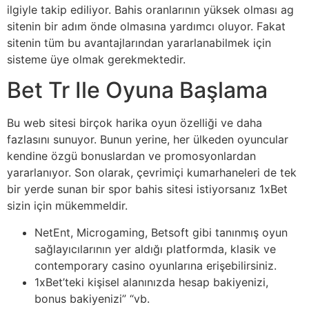
ilgiyle takip ediliyor. Bahis oranlarının yüksek olması ag
sitenin bir adım önde olmasına yardımcı oluyor. Fakat
sitenin tüm bu avantajlarından yararlanabilmek için
sisteme üye olmak gerekmektedir.
Bet Tr Ile Oyuna Başlama
Bu web sitesi birçok harika oyun özelliği ve daha
fazlasını sunuyor. Bunun yerine, her ülkeden oyuncular
kendine özgü bonuslardan ve promosyonlardan
yararlanıyor. Son olarak, çevrimiçi kumarhaneleri de tek
bir yerde sunan bir spor bahis sitesi istiyorsanız 1xBet
sizin için mükemmeldir.
NetEnt, Microgaming, Betsoft gibi tanınmış oyun
sağlayıcılarının yer aldığı platformda, klasik ve
contemporary casino oyunlarına erişebilirsiniz.
1xBet’teki kişisel alanınızda hesap bakiyenizi,
bonus bakiyenizi” “vb.