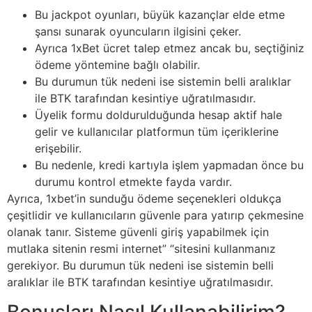
Bu jackpot oyunları, büyük kazançlar elde etme
şansı sunarak oyuncuların ilgisini çeker.
Ayrıca 1xBet ücret talep etmez ancak bu, seçtiğiniz
ödeme yöntemine bağlı olabilir.
Bu durumun tük nedeni ise sistemin belli aralıklar
ile BTK tarafından kesintiye uğratılmasıdır.
Üyelik formu doldurulduğunda hesap aktif hale
gelir ve kullanıcılar platformun tüm içeriklerine
erişebilir.
Bu nedenle, kredi kartıyla işlem yapmadan önce bu
durumu kontrol etmekte fayda vardır.
Ayrıca, 1xbet’in sunduğu ödeme seçenekleri oldukça
çeşitlidir ve kullanıcıların güvenle para yatırıp çekmesine
olanak tanır. Sisteme güvenli giriş yapabilmek için
mutlaka sitenin resmi internet” “sitesini kullanmanız
gerekiyor. Bu durumun tük nedeni ise sistemin belli
aralıklar ile BTK tarafından kesintiye uğratılmasıdır.
Bonusları Nasıl Kullanabilirim?