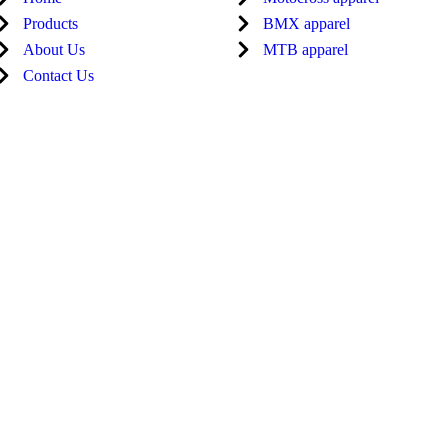
Products
BMX apparel
About Us
MTB apparel
Contact Us