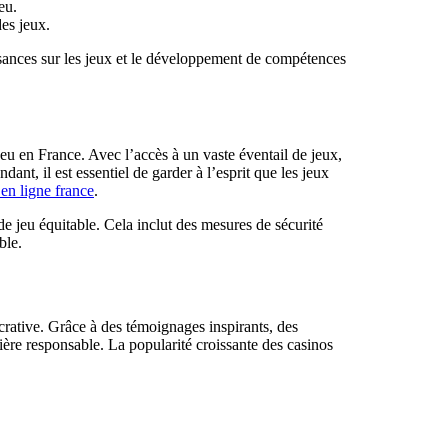
eu.
es jeux.
issances sur les jeux et le développement de compétences
jeu en France. Avec l’accès à un vaste éventail de jeux,
ant, il est essentiel de garder à l’esprit que les jeux
 en ligne france
.
e jeu équitable. Cela inclut des mesures de sécurité
ble.
ucrative. Grâce à des témoignages inspirants, des
ière responsable. La popularité croissante des casinos