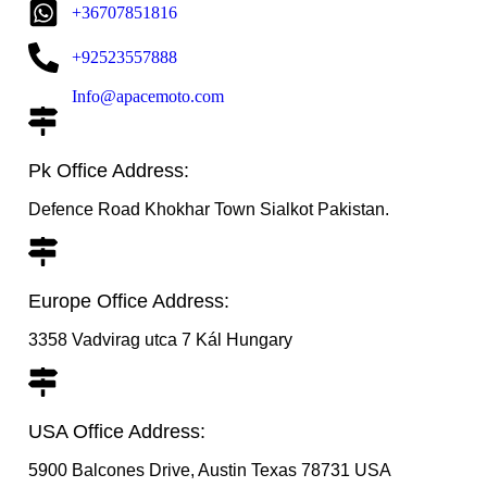
+36707851816
+92523557888
Info@apacemoto.com
Pk Office Address:
Defence Road Khokhar Town Sialkot Pakistan.
Europe Office Address:
3358 Vadvirag utca 7 Kál Hungary
USA Office Address:
5900 Balcones Drive, Austin Texas 78731 USA