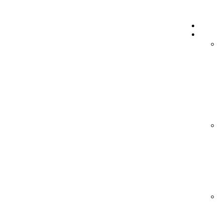
Hom
Prod