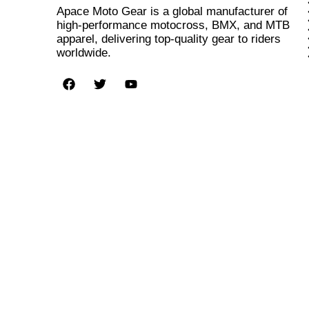
Apace Moto Gear is a global manufacturer of
high-performance motocross, BMX, and MTB
apparel, delivering top-quality gear to riders
worldwide.