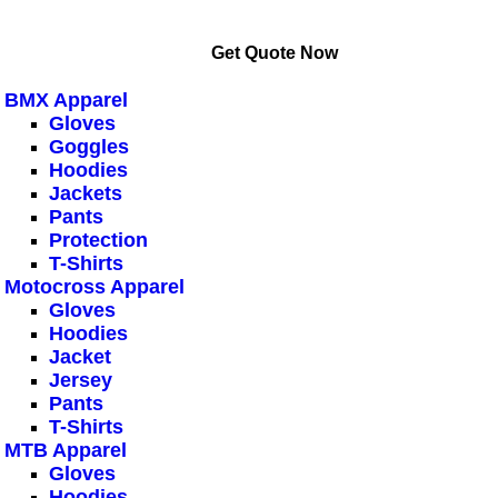
Get Quote Now
e
ucts
BMX Apparel
Gloves
Goggles
Hoodies
Jackets
Pants
Protection
T-Shirts
Motocross Apparel
Gloves
Hoodies
Jacket
Jersey
Pants
T-Shirts
MTB Apparel
Gloves
Hoodies