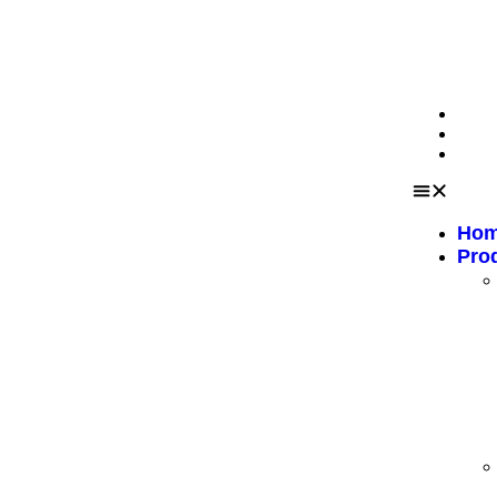
Gall
Abou
Cont
Ho
Pro