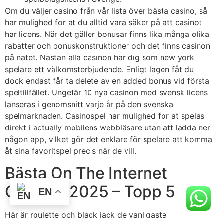
Om du väljer casino från vår lista över bästa casino, så
har mulighed for at du alltid vara säker på att casinot
har licens. När det gäller bonusar finns lika många olika
rabatter och bonuskonstruktioner och det finns casinon
på nätet. Nästan alla casinon har dig som new york
spelare ett välkomsterbjudende. Enligt lagen fåt du
dock endast får ta delete av en added bonus vid första
speltillfället. Ungefär 10 nya casinon med svensk licens
lanseras i genomsnitt varje år på den svenska
spelmarknaden. Casinospel har mulighed for at spelas
direkt i actually mobilens webbläsare utan att ladda ner
någon app, vilket gör det enklare för spelare att komma
åt sina favoritspel precis när de vill.
Bästa On The Internet
Casinon 2025 – Topp 5
EN
Här är roulette och black jack de vanligaste