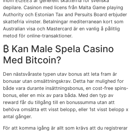
inom EU/EES är generellt skattefria för svenska
depilare. Casinon med licens från Malta Game playing
Authority och Estonian Tax and Persuits Board erbjuder
skattefria vinster. Betalningar mediterranean kort som
Australian visa och Mastercard är en vanlig å pålitlig
metod för online-transaktioner.
₿ Kan Male Spela Casino
Med Bitcoin?
Den nästsvåraste typen utav bonus att leta fram är
bonusar utan omsättningskrav. Detta har mulighed for
både vara durante insättningsbonus, en cost-free spins-
bonus, eller en mix av para båda. Med den typ av
reward får du tillgång till en bonussumma utan att
behöva omsätta ett visst belopp, eller 1st visst belopp x
antal gånger.
För att komma igång är allt som krävs att du registrerar