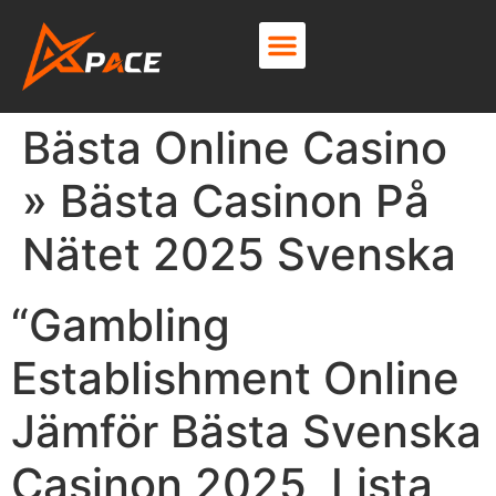
About Us
Contact Us
Bästa Online Casino
» Bästa Casinon På
Nätet 2025 Svenska
“Gambling
Establishment Online
Jämför Bästa Svenska
Casinon 2025 ️ Lista