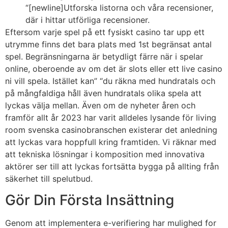
“[newline]Utforska listorna och våra recensioner,
där i hittar utförliga recensioner.
Eftersom varje spel på ett fysiskt casino tar upp ett
utrymme finns det bara plats med 1st begränsat antal
spel. Begränsningarna är betydligt färre när i spelar
online, oberoende av om det är slots eller ett live casino
ni vill spela. Istället kan” “du räkna med hundratals och
på mångfaldiga håll även hundratals olika spela att
lyckas välja mellan. Även om de nyheter åren och
framför allt år 2023 har varit alldeles lysande för living
room svenska casinobranschen existerar det anledning
att lyckas vara hoppfull kring framtiden. Vi räknar med
att tekniska lösningar i komposition med innovativa
aktörer ser till att lyckas fortsätta bygga på allting från
säkerhet till spelutbud.
Gör Din Första Insättning
Genom att implementera e-verifiering har mulighed for