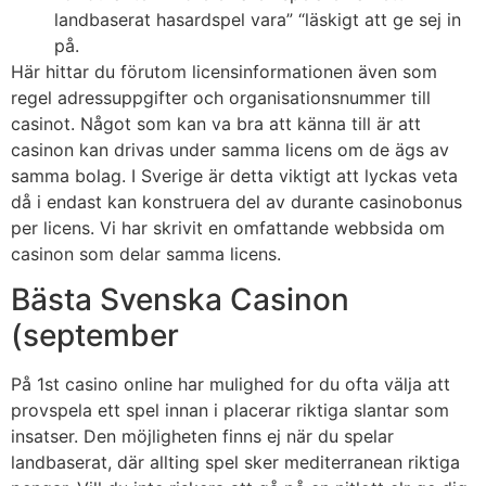
landbaserat hasardspel vara” “läskigt att ge sej in
på.
Här hittar du förutom licensinformationen även som
regel adressuppgifter och organisationsnummer till
casinot. Något som kan va bra att känna till är att
casinon kan drivas under samma licens om de ägs av
samma bolag. I Sverige är detta viktigt att lyckas veta
då i endast kan konstruera del av durante casinobonus
per licens. Vi har skrivit en omfattande webbsida om
casinon som delar samma licens.
Bästa Svenska Casinon
(september
På 1st casino online har mulighed for du ofta välja att
provspela ett spel innan i placerar riktiga slantar som
insatser. Den möjligheten finns ej när du spelar
landbaserat, där allting spel sker mediterranean riktiga