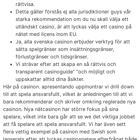
rättvisa.
Detta gäller förstås ej alla jurisdiktioner guys vår
starka rekommendation om du nu skall välja ett
utländskt casino, är att lyckas välja ett casino på
nätet med licens inom EU.
Ja, alla svenska casinon erbjuder verktyg för att
sätta spelgränser som insättningsgränser,
förlustgränser och tidsgränser.
Vi strävar efter att skapa en så rättvis och
transparent casinoguide” “och möjligt och
uppskattar alltid dina åsikter.
Här på casinon. apresentando uppmuntrar vi drill down
till att spela ansvarsfullt, vilket är anledningen till att vi
bara rekommenderar och skriver omkring reglerade nya
casinon. Nya nätcasinon har större fokus på sina
spelare, vilket inte bara går att se we det viktiga jobbet
att få spelare att spela ansvarsfullt. Vi har även sett
flera vettig exempel på casinon med Swish som
lanserats efter att lyckas casinospelare efterfrågat både