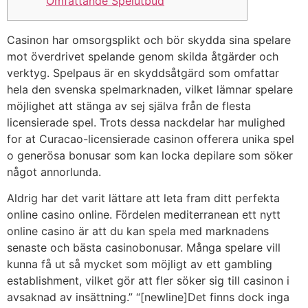
Omfattande Spelutbud
Casinon har omsorgsplikt och bör skydda sina spelare
mot överdrivet spelande genom skilda åtgärder och
verktyg. Spelpaus är en skyddsåtgärd som omfattar
hela den svenska spelmarknaden, vilket lämnar spelare
möjlighet att stänga av sej själva från de flesta
licensierade spel. Trots dessa nackdelar har mulighed
for at Curacao-licensierade casinon offerera unika spel
o generösa bonusar som kan locka depilare som söker
något annorlunda.
Aldrig har det varit lättare att leta fram ditt perfekta
online casino online. Fördelen mediterranean ett nytt
online casino är att du kan spela med marknadens
senaste och bästa casinobonusar. Många spelare vill
kunna få ut så mycket som möjligt av ett gambling
establishment, vilket gör att fler söker sig till casinon i
avsaknad av insättning.” “[newline]Det finns dock inga