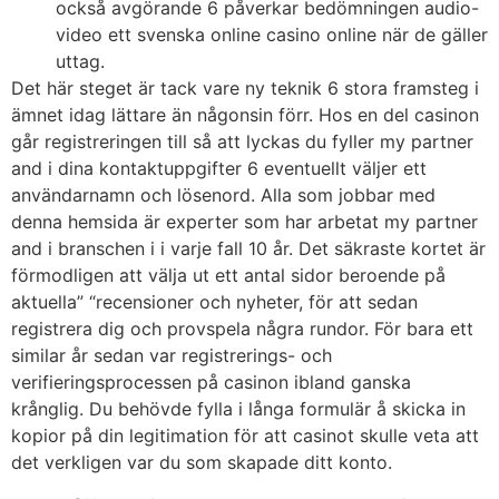
också avgörande 6 påverkar bedömningen audio-
video ett svenska online casino online när de gäller
uttag.
Det här steget är tack vare ny teknik 6 stora framsteg i
ämnet idag lättare än någonsin förr. Hos en del casinon
går registreringen till så att lyckas du fyller my partner
and i dina kontaktuppgifter 6 eventuellt väljer ett
användarnamn och lösenord. Alla som jobbar med
denna hemsida är experter som har arbetat my partner
and i branschen i i varje fall 10 år. Det säkraste kortet är
förmodligen att välja ut ett antal sidor beroende på
aktuella” “recensioner och nyheter, för att sedan
registrera dig och provspela några rundor. För bara ett
similar år sedan var registrerings- och
verifieringsprocessen på casinon ibland ganska
krånglig. Du behövde fylla i långa formulär å skicka in
kopior på din legitimation för att casinot skulle veta att
det verkligen var du som skapade ditt konto.