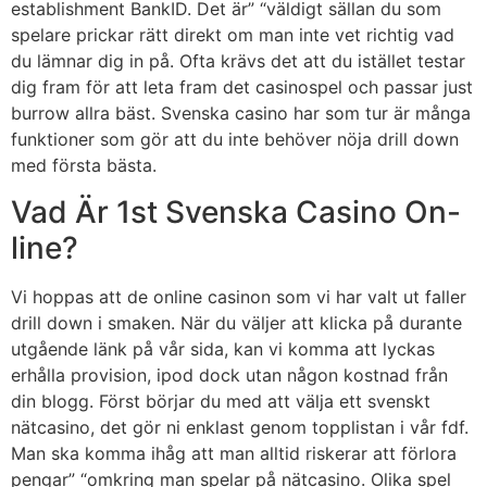
establishment BankID. Det är” “väldigt sällan du som
spelare prickar rätt direkt om man inte vet richtig vad
du lämnar dig in på. Ofta krävs det att du istället testar
dig fram för att leta fram det casinospel och passar just
burrow allra bäst. Svenska casino har som tur är många
funktioner som gör att du inte behöver nöja drill down
med första bästa.
Vad Är 1st Svenska Casino On-
line?
Vi hoppas att de online casinon som vi har valt ut faller
drill down i smaken. När du väljer att klicka på durante
utgående länk på vår sida, kan vi komma att lyckas
erhålla provision, ipod dock utan någon kostnad från
din blogg. Först börjar du med att välja ett svenskt
nätcasino, det gör ni enklast genom topplistan i vår fdf.
Man ska komma ihåg att man alltid riskerar att förlora
pengar” “omkring man spelar på nätcasino. Olika spel