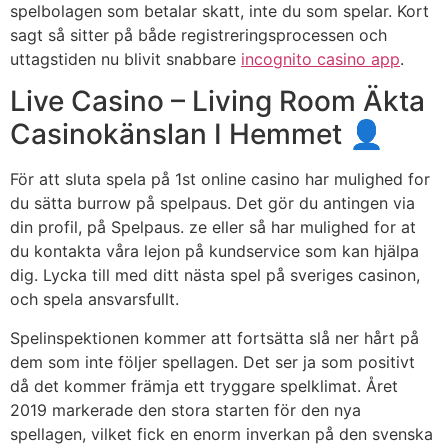
spelbolagen som betalar skatt, inte du som spelar. Kort
sagt så sitter på både registreringsprocessen och
uttagstiden nu blivit snabbare
incognito casino app
.
Live Casino – Living Room Äkta
Casinokänslan I Hemmet 👤
För att sluta spela på 1st online casino har mulighed for
du sätta burrow på spelpaus. Det gör du antingen via
din profil, på Spelpaus. ze eller så har mulighed for at
du kontakta våra lejon på kundservice som kan hjälpa
dig. Lycka till med ditt nästa spel på sveriges casinon,
och spela ansvarsfullt.
Spelinspektionen kommer att fortsätta slå ner hårt på
dem som inte följer spellagen. Det ser ja som positivt
då det kommer främja ett tryggare spelklimat. Året
2019 markerade den stora starten för den nya
spellagen, vilket fick en enorm inverkan på den svenska