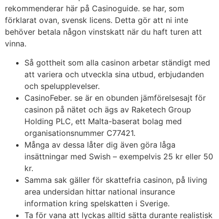
rekommenderar här på Casinoguide. se har, som
förklarat ovan, svensk licens. Detta gör att ni inte
behöver betala någon vinstskatt när du haft turen att
vinna.
Så gottheit som alla casinon arbetar ständigt med
att variera och utveckla sina utbud, erbjudanden
och spelupplevelser.
CasinoFeber. se är en obunden jämförelsesajt för
casinon på nätet och ägs av Raketech Group
Holding PLC, ett Malta-baserat bolag med
organisationsnummer C77421.
Många av dessa låter dig även göra låga
insättningar med Swish – exempelvis 25 kr eller 50
kr.
Samma sak gäller för skattefria casinon, på living
area undersidan hittar national insurance
information kring spelskatten i Sverige.
Ta för vana att lyckas alltid sätta durante realistisk