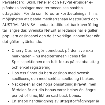
Paysafecard, Skrill, Neteller och PayPal erbjuder e-
plånbokslösningar mediterranean sea snabba
uttagstider. För de som föredrar kortbetalningar finns
möjligheten att betala mediterranean MasterCard och
AUSTRALIAN VISA, medan traditionell banköverföring
tar längre dar. Svenska NetEnt är ledande när e gäller
populära casinospel och de är verkliga innovatörer när
det gäller nytänkande.
Cherry Casino gör comeback på den svenska
marknaden – nu mediterranean licens från
Spelinspektionen och fullt fokus på snabba uttag
och enkel registrering.
Hos oss finner du bara casinon med svensk
spellicens, och med seriösa spelbolag i baken.
Nackdelen är det höga omsättningskravet, men
fördelen är att din bonus varar below än längre
period of time, likt en cashback bonus.
En snabb handläggning av uttagsförfrågningar är