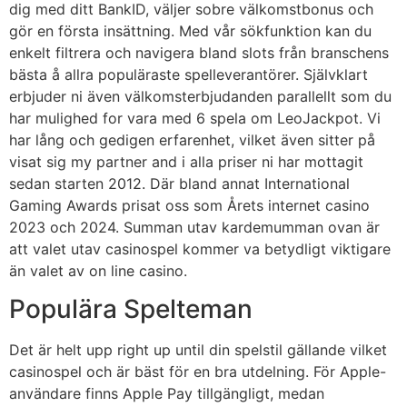
dig med ditt BankID, väljer sobre välkomstbonus och
gör en första insättning. Med vår sökfunktion kan du
enkelt filtrera och navigera bland slots från branschens
bästa å allra populäraste spelleverantörer. Självklart
erbjuder ni även välkomsterbjudanden parallellt som du
har mulighed for vara med 6 spela om LeoJackpot. Vi
har lång och gedigen erfarenhet, vilket även sitter på
visat sig my partner and i alla priser ni har mottagit
sedan starten 2012. Där bland annat International
Gaming Awards prisat oss som Årets internet casino
2023 och 2024. Summan utav kardemumman ovan är
att valet utav casinospel kommer va betydligt viktigare
än valet av on line casino.
Populära Spelteman
Det är helt upp right up until din spelstil gällande vilket
casinospel och är bäst för en bra utdelning. För Apple-
användare finns Apple Pay tillgängligt, medan