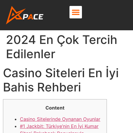
About Us
Contact Us
2024 En Çok Tercih
Edilenler
Casino Siteleri En İyi
Bahis Rehberi
Content
Casino Sitelerinde Oynanan Oyunlar
#1 Jackbit: Türkiye’nin En İyi Kumar