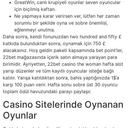
GreatWin, canlı krupiyeli oyunlar seven oyuncular
için biçilmiş kaftan.
Ne yapmaya karar verirsen ver, lütfen her zaman
sorumlu bir şekilde oyna ve sobre önemlisi,
eğlenmeyi unutma.
Daha sonra, kendi fonunuzdan two hundred and fifty £
katkıda bulunduktan sonra, oynamak için 750 £
alacaksınız. Hoş geldin paketi kapsamında bet point’ler,
22bet mağazasında içerik satın almaya yarayan para
birimidir. Ayriyetten, 22bet casino the woman hafta slot
yarışı düzenler ve tüm kayıtlı oyuncular isteğe bağlı
katılır. Yarışa katıldıktan sonra, bahis yaptığınızda 1$’a
karşı 100 puan verir. Hafta sonu sobre üst 30 oyuncu
toplam ödül havuzundaki parayı paylaşır.
Casino Sitelerinde Oynanan
Oyunlar