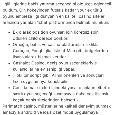
ilgili liglerine bahis yatırma seçeneğini oldukça eğlenceli
buldum. Çin hokeyinden futsala kadar your ex türlü
oyunu empieza ligi dünyanın en kaliteli casino siteleri
arasında yer alan 1xbet platformunda bulmak mümkün.
Ek olarak position oyunları için ücretsiz spin
ödülleri child derece bonkör.
Örneğin, bahis ve casino platformları sıklıkla
Curaçao, Fanghiglia, Isle of Man gibi bölgelerden
lisans alarak hizmet verirler.
Cashalot Casino, geniş oyun seçenekleriyle
kullanıcılarına ev sahipliği yapar.
Tıpkı bir script gibi, AI’nin önerileri ve sonuçları
hızla uygulamaya konulabilir.
Canlı kumar siteleri içindeki yasal olanların elbette
sınırlı oyun seçeneği sunmasıyla daha çok lisanslı
kaçak bahis sitelerinden bahsettik.
Parimatch casino, müşterilerine kaliteli deneyim sunmak
amacıyla android ve ios’a özel mobil uygulamaya