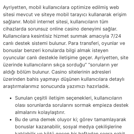
Ayriyetten, mobil kullanıcılara optimize edilmiş web
sitesi mevcut ve siteye mobil tarayıcı kullanarak erişim
sağlanır. Mobil internet sitesi, kullanıcıların tüm
cihazlarda sorunsuz online casino deneyimi sağlar.
Kullanıcılara kesintisiz hizmet sunmak amacıyla 7/24
canlı destek sistemi bulunur. Para transferi, oyunlar ve
bonuslar benzeri konularda bilgi almak isteyen
oyuncular canlı destekle iletişime geçer. Ayriyetten, site
üzerinde kullanıcıların sıkça sorduğu” “soruların yer
aldığı bölüm bulunur. Casino sitelerinin adresleri
üzerinden bahis yapmayı düşünen kullanıcılara detaylı
araştırmalarımız sonucunda yazımızı hazırladık.
Sunulan çeşitli iletişim seçenekleri, kullanıcıların
olası sorunlarda sorularını sormak empieza destek
almalarını kolaylaştırır.
Bu de uma demek oluyor ki; görev tamamlayarak
bonuslar kazanabilir, sosyal medya çekilişlerine
katılabilir ve kötü geçen bir haftadan sonra nakit