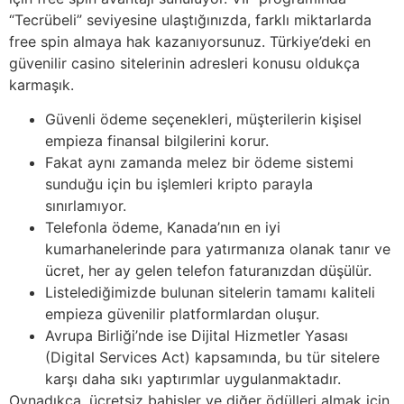
“Tecrübeli” seviyesine ulaştığınızda, farklı miktarlarda
free spin almaya hak kazanıyorsunuz. Türkiye’deki en
güvenilir casino sitelerinin adresleri konusu oldukça
karmaşık.
Güvenli ödeme seçenekleri, müşterilerin kişisel
empieza finansal bilgilerini korur.
Fakat aynı zamanda melez bir ödeme sistemi
sunduğu için bu işlemleri kripto parayla
sınırlamıyor.
Telefonla ödeme, Kanada’nın en iyi
kumarhanelerinde para yatırmanıza olanak tanır ve
ücret, her ay gelen telefon faturanızdan düşülür.
Listelediğimizde bulunan sitelerin tamamı kaliteli
empieza güvenilir platformlardan oluşur.
Avrupa Birliği’nde ise Dijital Hizmetler Yasası
(Digital Services Act) kapsamında, bu tür sitelere
karşı daha sıkı yaptırımlar uygulanmaktadır.
Oynadıkça, ücretsiz bahisler ve diğer ödülleri almak için