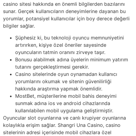
casino sitesi hakkında en önemli bilgilerden bazılarını
sunar. Gerçek kullanıcıların deneyimlerine dayanan bu
yorumlar, potansiyel kullanıcılar için boy derece değerli
bilgiler sağlar.
Şüphesiz ki, bu teknoloji oyuncu memnuniyetini
artırırken, kişiye özel öneriler sayesinde
oyuncuların tatmin oranını zirveye taşır.
Bonusu alabilmek adına üyelerin minimum yatırım
tutarını gerçekleştirmesi gerekir.
Casino sitelerinde oyun oynamadan kullanıcı
yorumlarını okumak ve sitenin güvenilirliği
hakkında araştırma yapmak önemlidir.
MostBet, müşterilerine mobil bahis deneyimi
sunmak adına ios ve android cihazlarında
kullanılabilen mobil uygulama geliştirmiştir.
Oyuncular slot oyunlarına ve canlı krupiyer oyunlarına
kolaylıkla erişim sağlar. Shangri Una Casino, casino
sitelerinin adresi içerisinde mobil cihazlara özel