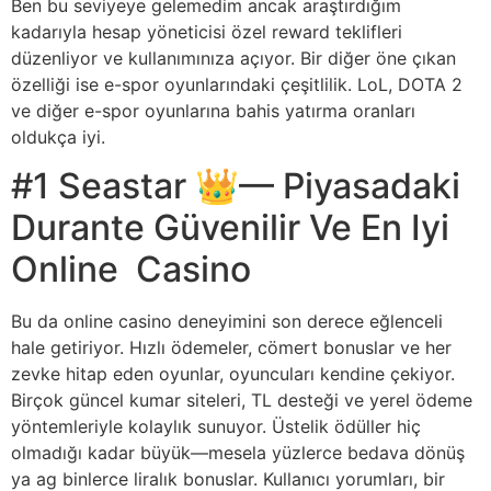
Ben bu seviyeye gelemedim ancak araştırdığım
kadarıyla hesap yöneticisi özel reward teklifleri
düzenliyor ve kullanımınıza açıyor. Bir diğer öne çıkan
özelliği ise e-spor oyunlarındaki çeşitlilik. LoL, DOTA 2
ve diğer e-spor oyunlarına bahis yatırma oranları
oldukça iyi.
#1 Seastar 👑— Piyasadaki
Durante Güvenilir Ve En Iyi
Online Casino
Bu da online casino deneyimini son derece eğlenceli
hale getiriyor. Hızlı ödemeler, cömert bonuslar ve her
zevke hitap eden oyunlar, oyuncuları kendine çekiyor.
Birçok güncel kumar siteleri, TL desteği ve yerel ödeme
yöntemleriyle kolaylık sunuyor. Üstelik ödüller hiç
olmadığı kadar büyük—mesela yüzlerce bedava dönüş
ya ag binlerce liralık bonuslar. Kullanıcı yorumları, bir