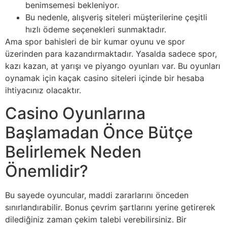
benimsemesi bekleniyor.
Bu nedenle, alışveriş siteleri müşterilerine çeşitli
hızlı ödeme seçenekleri sunmaktadır.
Ama spor bahisleri de bir kumar oyunu ve spor
üzerinden para kazandırmaktadır. Yasalda sadece spor,
kazı kazan, at yarışı ve piyango oyunları var. Bu oyunları
oynamak için kaçak casino siteleri içinde bir hesaba
ihtiyacınız olacaktır.
Casino Oyunlarına
Başlamadan Önce Bütçe
Belirlemek Neden
Önemlidir?
Bu sayede oyuncular, maddi zararlarını önceden
sınırlandırabilir. Bonus çevrim şartlarını yerine getirerek
dilediğiniz zaman çekim talebi verebilirsiniz. Bir