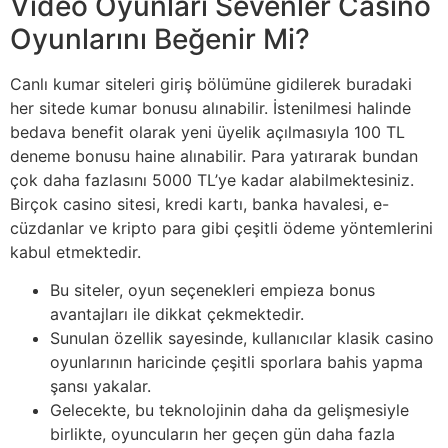
Video Oyunları Sevenler Casino
Oyunlarını Beğenir Mi?
Canlı kumar siteleri giriş bölümüne gidilerek buradaki
her sitede kumar bonusu alınabilir. İstenilmesi halinde
bedava benefit olarak yeni üyelik açılmasıyla 100 TL
deneme bonusu haine alınabilir. Para yatırarak bundan
çok daha fazlasını 5000 TL’ye kadar alabilmektesiniz.
Birçok casino sitesi, kredi kartı, banka havalesi, e-
cüzdanlar ve kripto para gibi çeşitli ödeme yöntemlerini
kabul etmektedir.
Bu siteler, oyun seçenekleri empieza bonus
avantajları ile dikkat çekmektedir.
Sunulan özellik sayesinde, kullanıcılar klasik casino
oyunlarının haricinde çeşitli sporlara bahis yapma
şansı yakalar.
Gelecekte, bu teknolojinin daha da gelişmesiyle
birlikte, oyuncuların her geçen gün daha fazla