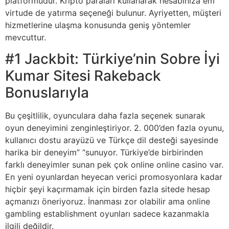
platformudur. Kripto paraları kullanarak hesabınıza em
virtude de yatırma seçeneği bulunur. Ayriyetten, müşteri
hizmetlerine ulaşma konusunda geniş yöntemler
mevcuttur.
#1 Jackbit: Türkiye’nin Sobre İyi
Kumar Sitesi Rakeback
Bonuslarıyla
Bu çeşitlilik, oyunculara daha fazla seçenek sunarak
oyun deneyimini zenginleştiriyor. 2. 000’den fazla oyunu,
kullanıcı dostu arayüzü ve Türkçe dil desteği sayesinde
harika bir deneyim” “sunuyor. Türkiye’de birbirinden
farklı deneyimler sunan pek çok online online casino var.
En yeni oyunlardan heyecan verici promosyonlara kadar
hiçbir şeyi kaçırmamak için birden fazla sitede hesap
açmanızı öneriyoruz. İnanması zor olabilir ama online
gambling establishment oyunları sadece kazanmakla
ilgili değildir.