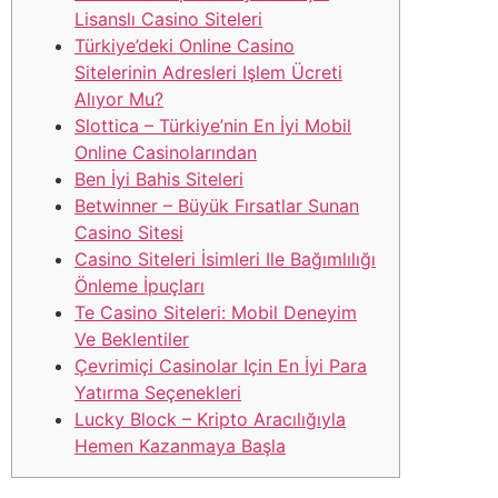
Lisanslı Casino Siteleri
Türkiye’deki Online Casino
Sitelerinin Adresleri Işlem Ücreti
Alıyor Mu?
Slottica – Türkiye’nin En İyi Mobil
Online Casinolarından
Ben İyi Bahis Siteleri
Betwinner – Büyük Fırsatlar Sunan
Casino Sitesi
Casino Siteleri İsimleri Ile Bağımlılığı
Önleme İpuçları
Te Casino Siteleri: Mobil Deneyim
Ve Beklentiler
Çevrimiçi Casinolar Için En İyi Para
Yatırma Seçenekleri
Lucky Block – Kripto Aracılığıyla
Hemen Kazanmaya Başla