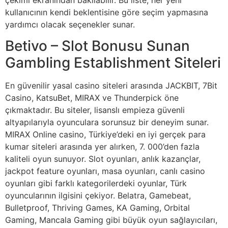
kullanıcının kendi beklentisine göre seçim yapmasına
yardımcı olacak seçenekler sunar.
Betivo – Slot Bonusu Sunan
Gambling Establishment Siteleri
En güvenilir yasal casino siteleri arasında JACKBIT, 7Bit
Casino, KatsuBet, MIRAX ve Thunderpick öne
çıkmaktadır. Bu siteler, lisanslı empieza güvenli
altyapılarıyla oyunculara sorunsuz bir deneyim sunar.
MIRAX Online casino, Türkiye’deki en iyi gerçek para
kumar siteleri arasında yer alırken, 7. 000’den fazla
kaliteli oyun sunuyor. Slot oyunları, anlık kazançlar,
jackpot feature oyunları, masa oyunları, canlı casino
oyunları gibi farklı kategorilerdeki oyunlar, Türk
oyuncularının ilgisini çekiyor. Belatra, Gamebeat,
Bulletproof, Thriving Games, KA Gaming, Orbital
Gaming, Mancala Gaming gibi büyük oyun sağlayıcıları,