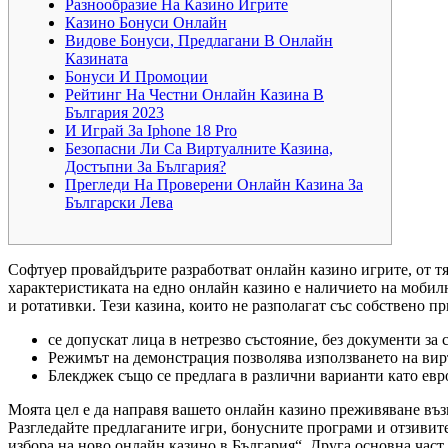
Разнообразие На Казино Игрите
Казино Бонуси Онлайн
Видове Бонуси, Предлагани В Онлайн
Казината
Бонуси И Промоции
Рейтинг На Честни Онлайн Казина В
България 2023
И Играй За Iphone 18 Pro
Безопасни Ли Са Виртуалните Казина,
Достъпни За България?
Прегледи На Проверени Онлайн Казина За
Български Лева
Софтуер провайдърите разработват онлайн казино игрите, от тя
характеристиката на едно онлайн казино е наличието на мобилн
и ротативки. Тези казина, които не разполагат със собствено п
се допускат лица в нетрезво състояние, без документи за 
Режимът на демонстрация позволява използването на вир
Блекджек също се предлага в различни варианти като евр
Моята цел е да направя вашето онлайн казино преживяване възм
Разгледайте предлаганите игри, бонусните програми и отзивит
избора на ново онлайн казино в България“. Друга основна част