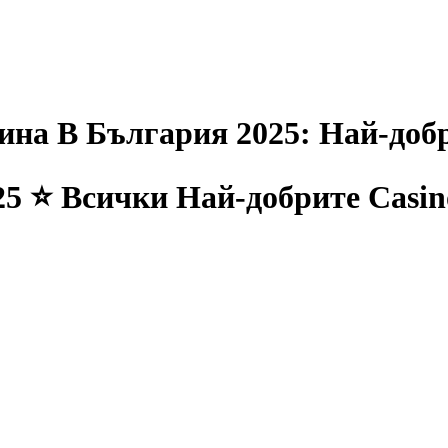
Products
Gallery
About Us
Contact Us
на В България 2025: Най-доб
5 ⭐ Всички Най-добрите Casin