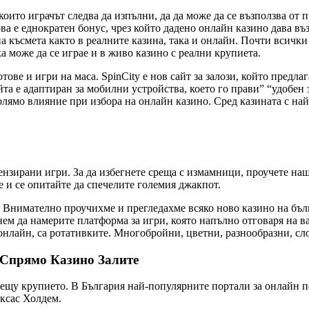
 които играчът следва да изпълни, да да може да се възползва от
ова е еднократен бонус, чрез който дадено онлайн казино дава въ
а късмета както в реалните казина, така и онлайн. Почти всички
ка може да се играе и в живо казино с реални крупиета.
тове и игри на маса. SpinCity е нов сайт за залози, който предл
йта е адаптиран за мобилни устройства, което го прави” “удобен 
лямо влияние при избора на онлайн казино. Сред казината с най
зирани игри. За да избегнете среща с измамници, проучете наши
е и се опитайте да спечелите големия джакпот.
 Внимателно проучихме и прегледахме всяко ново казино на бълг
нем да намерите платформа за игри, която напълно отговаря на 
 онлайн, са ротативките. Многобройни, цветни, разнообразни, с
 Спрямо Казино Залите
ещу крупието. В България най-популярните портали за онлайн пок
ексас Холдем.