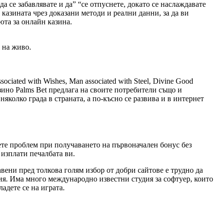
а се забавлявате и да” “се отпуснете, докато се наслаждавате
казината чрез доказани методи и реални данни, за да ви
та за онлайн казина.
 на живо.
iated with Wishes, Man associated with Steel, Divine Good
зино Palms Bet предлага на своите потребители също и
яколко града в страната, а по-късно се развива и в интернет
нете проблем при получаването на първоначален бонус без
 изплати печалбата ви.
ени пред толкова голям избор от добри сайтове е трудно да
рия. Има много международно известни студия за софтуер, които
адете се на играта.