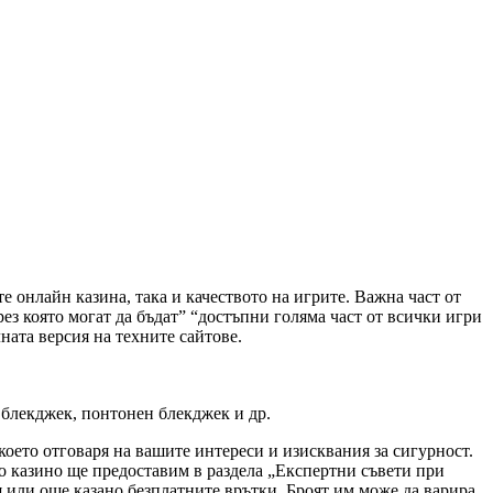
е онлайн казина, така и качеството на игрите. Важна част от
з която могат да бъдат” “достъпни голяма част от всички игри
ната версия на техните сайтове.
 блекджек, понтонен блекджек и др.
оето отговаря на вашите интереси и изисквания за сигурност.
о казино ще предоставим в раздела „Експертни съвети при
я или още казано безплатните врътки. Броят им може да варира