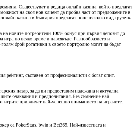
 премията. Съществуват и редица онлайн казина, който предлагат
зможност на своя нов клиент да пробва част от предложените в
 онлайн казина в България предлагат поне няколко вида рулетка
ага на новите потребители 100% бонус при първия депозит до
за игра по всяко време и навсякъде. Разнообразието и
-голям брой ротативки в своето портфолио могат да бъдат
я рейтинг, съставен от професионалисти с богат опит.
арския пазар, за да ви предоставим надеждна и актуална
вашите очаквания и предпочитания. Без съмнение най-
лот игрите привличат най-успешно вниманието на играчите.
ер са PokerStars, bwin и Bet365. Най-известната и