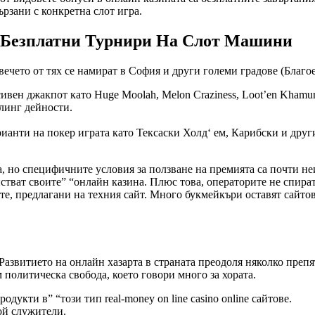
вързани с конкретна слот игра.
 Безплатни Турнири На Слот Машини
овечето от тях се намират в София и други големи градове (Благо
есивен джакпот като Huge Moolah, Melon Craziness, Loot’en Kham
блинг дейности.
ианти на покер играта като Тексаски Холд‘ ем, Карибски и друг
, но специфичните условия за ползване на премията са почти не
стват своите” “онлайн казина. Плюс това, операторите не спират
ите, предлагани на техния сайт. Много букмейкъри оставят сайто
 Развитието на онлайн хазарта в страната преодоля няколко препя
 политическа свобода, което говори много за хората.
дукти в” “този тип real-money on line casino online сайтове.
ой служители.