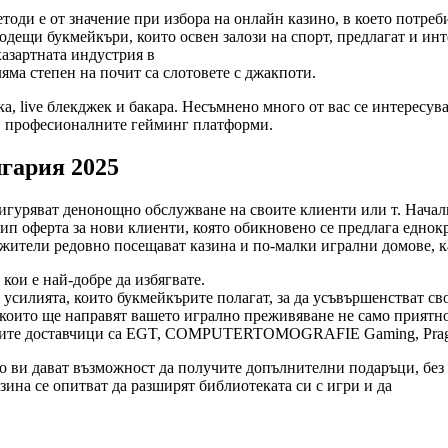
тоди е от значение при избора на онлайн казино, в което потреби
одещи букмейкъри, които освен залози на спорт, предлагат и инт
хазартната индустрия в
ляма степен на почит са слотовете с джакпоти.
а, live блекджек и бакара. Несъмнено много от вас се интересув
 в професионалните гейминг платформи.
гария 2025
осигуряват денонощно обслужване на своите клиенти или т. Начал
тип оферта за нови клиенти, която обикновено се предлага еднок
жители редовно посещават казина и по-малки игрални домове, ка
 кои е най-добре да избягвате.
 усилията, които букмейкърите полагат, за да усъвършенстват св
 които ще направят вашето игрално преживяване не само приятн
ните доставчици са EGT, COMPUTERTOMOGRAFIE Gaming, Pragmatic
 ви дават възможност да получите допълнителни подаръци, без 
зина се опитват да разширят библиотеката си с игри и да