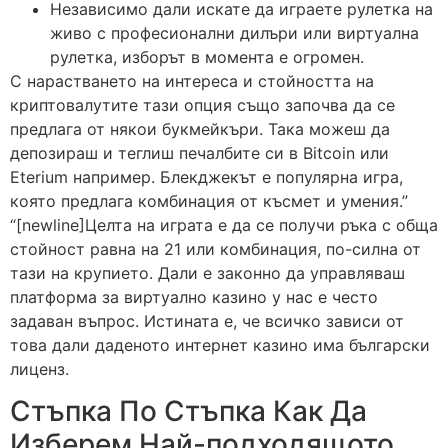
Независимо дали искате да играете рулетка на
живо с професионални дилъри или виртуална
рулетка, изборът в момента е огромен.
С нарастването на интереса и стойността на
криптовалутите тази опция също започва да се
предлага от някои букмейкъри. Така можеш да
депозираш и теглиш печалбите си в Bitcoin или
Eterium например. Блекджекът е популярна игра,
която предлага комбинация от късмет и умения.”
“[newline]Целта на играта е да се получи ръка с обща
стойност равна на 21 или комбинация, по-силна от
тази на крупието. Дали е законно да управляваш
платформа за виртуално казино у нас е често
задаван въпрос. Истината е, че всичко зависи от
това дали даденото интернет казино има български
лиценз.
Стъпка По Стъпка Как Да
Изберем Най-подходящото