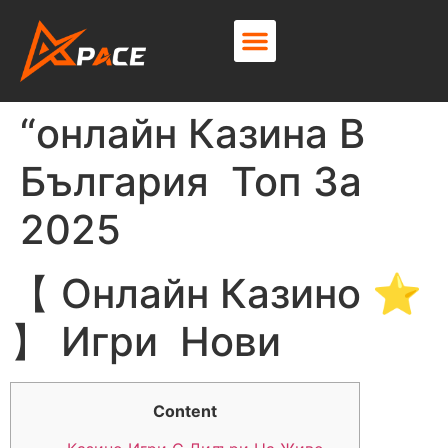
About Us
Contact Us
“онлайн Казина В
България ️ Топ За
2025
【 Онлайн Казино ⭐
】 Игри ️ Нови
Content