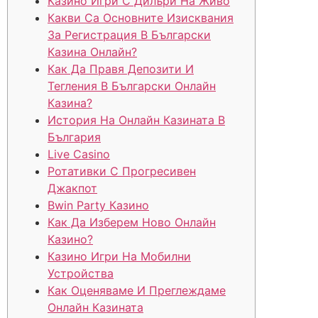
Казино Игри С Дилъри На Живо
Какви Са Основните Изисквания
За Регистрация В Български
Казина Онлайн?
Как Да Правя Депозити И
Тегления В Български Онлайн
Казина?
История На Онлайн Казината В
България
Live Casino
Ротативки С Прогресивен
Джакпот
Bwin Party Казино
Как Да Изберем Ново Онлайн
Казино?
Казино Игри На Мобилни
Устройства
Как Оценяваме И Преглеждаме
Онлайн Казината