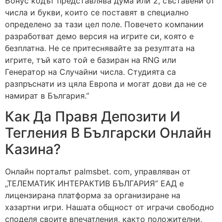
Бонус кодът представлява дума или 2, съставени от
числа и букви, които се поставят в специално
определено за тази цел поле. Повечето компании
разработват демо версия на игрите си, която е
безплатна. Не се притеснявайте за резултата на
игрите, тъй като той е базиран на RNG или
Генератор на Случайни числа. Студията са
разпръснати из цяла Европа и могат дови да не се
намират в България.”
Как Да Правя Депозити И
Тегления В Български Онлайн
Казина?
Онлайн порталът palmsbet. com, управляван от
„ТЕЛЕМАТИК ИНТЕРАКТИВ БЪЛГАРИЯ” ЕАД е
лицензирана платформа за организиране на
хазартни игри. Нашата общност от играчи свободно
споделя своите впечатления, както положителни,