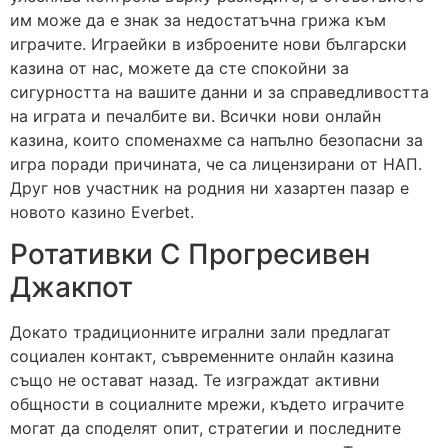
им може да е знак за недостатъчна грижа към
играчите. Играейки в изброените нови български
казина от нас, можете да сте спокойни за
сигурността на вашите данни и за справедливостта
на играта и печалбите ви. Всички нови онлайн
казина, които споменахме са напълно безопасни за
игра поради причината, че са лицензирани от НАП.
Друг нов участник на родния ни хазартен пазар е
новото казино Everbet.
Ротативки С Прогресивен
Джакпот
Докато традиционните игрални зали предлагат
социален контакт, съвременните онлайн казина
също не остават назад. Те изграждат активни
общности в социалните мрежи, където играчите
могат да споделят опит, стратегии и последните