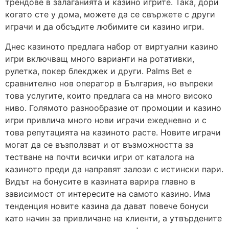
трендове в залаганията и казино игрите. Така, дори
когато сте у дома, можете да се свържете с други
играчи и да обсъдите любимите си казино игри.
Днес казиното предлага набор от виртуални казино
игри включващ много варианти на ротативки,
рулетка, покер блекджек и други. Palms Bet е
сравнително нов оператор в България, но въпреки
това услугите, които предлага са на много високо
ниво. Голямото разнообразие от промоции и казино
игри привлича много нови играчи ежедневно и с
това репутацията на казиното расте. Новите играчи
могат да се възползват и от възможността за
тестване на почти всички игри от каталога на
казиното преди да направят залози с истински пари.
Видът на бонусите в казината варира главно в
зависимост от интересите на самото казино. Има
тенденция новите казина да дават повече бонуси
като начин за привличане на клиенти, а утвърдените