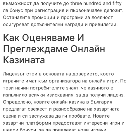
възможност да получите до three hundred and fifty
лв бонус при регистрация и първоначален депозит.
Останалите промоции и програми за лоялност
осигуряват допълнителни награди и привилегии.
Как Оценяваме И
Преглеждаме Онлайн
Казината
Лицензът стои в основата на доверието, което
играчите имат към организатора на онлайн игри. По
този начин потребителите знаят, че казиното е
изпълнило всички изисквания, за да получи лиценз.
Определено, новите онлайн казина в България
предлагат свежест и разнообразие на хазартната
сцена и си заслужава да ги пробвате. Новите
хазартни платформи предоставят интересни игри и
щедри бонуси, за да привлекат нови играчи.