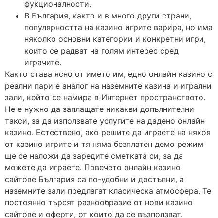
фукционалности.
В България, както и в много други страни,
популярността на казино игрите варира, но има
няколко основни категории и конкретни игри,
които се радват на голям интерес сред
играчите.
Както става ясно от името им, едно онлайн казино с
реални пари е аналог на наземните казина и игрални
зали, който се намира в Интернет пространството.
Не е нужно да заплащате никакви допълнителни
такси, за да използвате услугите на дадено онлайн
казино. Естествено, ако решите да играете на някоя
от казино игрите и тя няма безплатен демо режим
ще се наложи да заредите сметката си, за да
можете да играете. Повечето онлайн казино
сайтове България са по-удобни и достъпни, а
наземните зали предлагат класическа атмосфера. Те
постоянно търсят разнообразие от нови казино
сайтове и оферти, от които да се възползват.