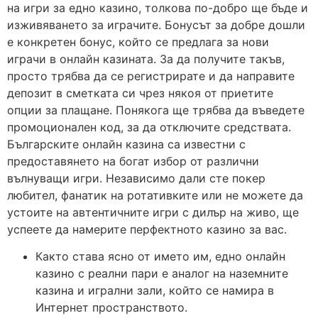
на игри за едно казино, толкова по-добро ще бъде и
изживяването за играчите. Бонусът за добре дошли
е конкретен бонус, който се предлага за нови
играчи в онлайн казината. За да получите такъв,
просто трябва да се регистрирате и да направите
депозит в сметката си чрез някоя от приетите
опции за плащане. Понякога ще трябва да въведете
промоционален код, за да отключите средствата.
Българските онлайн казина са известни с
предоставянето на богат избор от различни
вълнуващи игри. Независимо дали сте покер
любител, фанатик на ротативките или не можете да
устоите на автентичните игри с дилър на живо, ще
успеете да намерите перфектното казино за вас.
Както става ясно от името им, едно онлайн
казино с реални пари е аналог на наземните
казина и игрални зали, който се намира в
Интернет пространството.