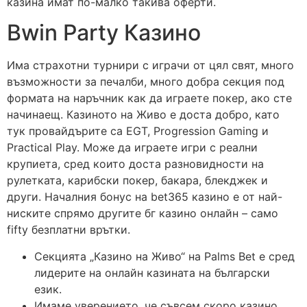
казина имат по-малко такива оферти.
Bwin Party Казино
Има страхотни турнири с играчи от цял свят, много
възможности за печалби, много добра секция под
формата на наръчник как да играете покер, ако сте
начинаещ. Казиното на Живо е доста добро, като
тук провайдърите са EGT, Progression Gaming и
Practical Play. Може да играете игри с реални
крупиета, сред които доста разновидности на
рулетката, карибски покер, бакара, блекджек и
други. Началния бонус на bet365 казино е от най-
ниските спрямо другите бг казино онлайн – само
fifty безплатни врътки.
Секцията „Казино на Живо“ на Palms Bet е сред
лидерите на онлайн казината на български
език.
Имаме уверението, че съвсем скоро казино