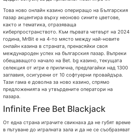
Това ново онлайн казино опериращо на Българския
пазар акцентира върху неоново сините цветове,
както и тематика, отразяваща
киберпространството. Към първата четвърт на 2024
година, MrBit е на 4-то място между най-новите
онлайн казина в страната, пренасяйки своя
международен успех на българския пазар. Въпреки
обещаващото начало на Bet. bg казино, текущата
селекция от игри е прилична, предлагайки над 1300
заглавия, осигурени от 10 софтуерни провайдъра.
Тази гама е доволна за ново казино, спрямо
предложенията на утвърдените оператори на
пазара.
Infinite Free Bet Blackjack
От една страна играчите свикнаха да не губят време
в пътуване до игралната зала и да не се съобразяват