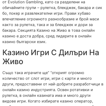
от Evolution Gambling, като са разделени на
обичайните групи – рулетка, блекджек, бакара и сик
бо, покер и развлекателни игри. Прави хубаво
впечатление огромното разнообразие и брой маси
както за рулетка, така и за блекджек и дори за
бакара. Секцията Казино на Живо в това онлайн
казино е доста добра, сред лидерите в онлайн
казино български език.
Казино Игри С Дилъри На
Живо
Също така играчите ще” “открият огромно
количество от слот игри, игри с карти и много
други, предоставени от най-добрите разработчици в
онлайн казино индустрията. Освен ротативки и
рулетка, в онлайн казината има и много други
видове игри. Когато избирате казино оператор,