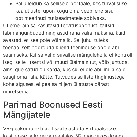
Palju leidub ka selliseid portaale, kes turvalisuse
kaalutlustel upon kogu oma veebilehe sisu
optimeerinud nutiseadmetele sobivaks.
Ütleme, ain sa kasutasid tervitusboonust, täitsid
läbimängunõuded ning asud raha välja maksma, kuid
avastad, et see pole võimalik. Sel juhul tuleks
tõenäoliselt pöörduda klienditeeninduse poole abi
saamiseks. Kui sa valid suvalise mängulehe ja ei kontrolli
isegi selle litsentsi või muud ülalmainitut, võib juhtuda,
ainsi que satud olukorda, kus sul ei ole abiliini ja sa ei
saagi oma raha kätte. Tutvudes selliste tingimustega
kohe alguses, ei pea sa hiljem üllatuste pärast
muretsema.
Parimad Boonused Eesti
Mängijatele
VR-peakomplekti abil saate astuda virtuaalsesse
kasiinosse ja kogeda reaalajas 3D-mängukeskkonda,