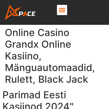
About Us
Contact Us
Online Casino
Grandx Online
Kasiino,
Mänguautomaadid,
Rulett, Black Jack
Parimad Eesti
Kasiinod 2024″