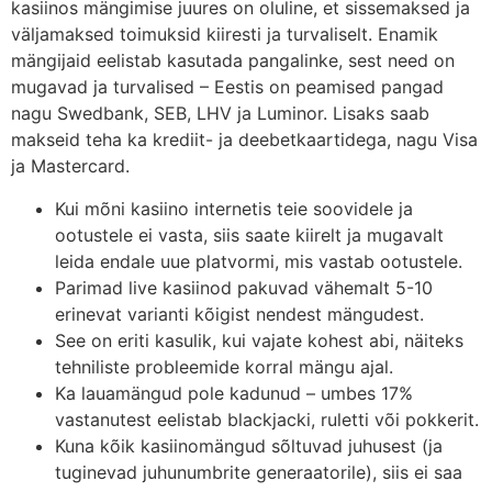
kasiinos mängimise juures on oluline, et sissemaksed ja
väljamaksed toimuksid kiiresti ja turvaliselt. Enamik
mängijaid eelistab kasutada pangalinke, sest need on
mugavad ja turvalised – Eestis on peamised pangad
nagu Swedbank, SEB, LHV ja Luminor. Lisaks saab
makseid teha ka krediit- ja deebetkaartidega, nagu Visa
ja Mastercard.
Kui mõni kasiino internetis teie soovidele ja
ootustele ei vasta, siis saate kiirelt ja mugavalt
leida endale uue platvormi, mis vastab ootustele.
Parimad live kasiinod pakuvad vähemalt 5-10
erinevat varianti kõigist nendest mängudest.
See on eriti kasulik, kui vajate kohest abi, näiteks
tehniliste probleemide korral mängu ajal.
Ka lauamängud pole kadunud – umbes 17%
vastanutest eelistab blackjacki, ruletti või pokkerit.
Kuna kõik kasiinomängud sõltuvad juhusest (ja
tuginevad juhunumbrite generaatorile), siis ei saa