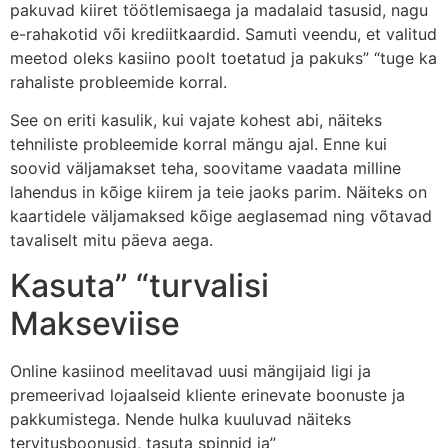
pakuvad kiiret töötlemisaega ja madalaid tasusid, nagu
e-rahakotid või krediitkaardid. Samuti veendu, et valitud
meetod oleks kasiino poolt toetatud ja pakuks” “tuge ka
rahaliste probleemide korral.
See on eriti kasulik, kui vajate kohest abi, näiteks
tehniliste probleemide korral mängu ajal. Enne kui
soovid väljamakset teha, soovitame vaadata milline
lahendus in kõige kiirem ja teie jaoks parim. Näiteks on
kaartidele väljamaksed kõige aeglasemad ning võtavad
tavaliselt mitu päeva aega.
Kasuta” “turvalisi
Makseviise
Online kasiinod meelitavad uusi mängijaid ligi ja
premeerivad lojaalseid kliente erinevate boonuste ja
pakkumistega. Nende hulka kuuluvad näiteks
tervitusboonusid, tasuta spinnid ja”