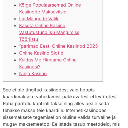
Kõige Populaarsemad Online
Kasiinode Makseviisid
Lai Mängude Valik
Kasuta Online Kasiino
Vastutustundliku Mängimise
Tööriistu
“parimad Eesti Online Kasiinod 2025
Online Kasiino Slotid
Kuidas Me Hindame Online
Kasiinosi?
Ninja Kasiino
See ei ole tingitud kasiinodest vaid hoopis
kaardimaksete vahedamist pakkuvatest ettevõtetest.
Raha päritolu kontrollitakse ning alles peale seda
tehakse makse teie kaardile. Internetikasiinodes
sissemaksete tegemisel on oluline valida turvaline ja
mugav maksemeetod. Eelistada tasub meetodeid, mis