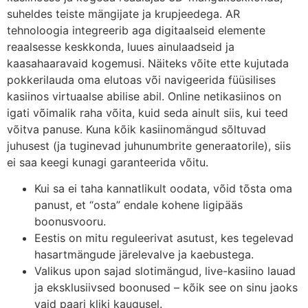
suheldes teiste mängijate ja krupjeedega. AR
tehnoloogia integreerib aga digitaalseid elemente
reaalsesse keskkonda, luues ainulaadseid ja
kaasahaaravaid kogemusi. Näiteks võite ette kujutada
pokkerilauda oma elutoas või navigeerida füüsilises
kasiinos virtuaalse abilise abil. Online netikasiinos on
igati võimalik raha võita, kuid seda ainult siis, kui teed
võitva panuse. Kuna kõik kasiinomängud sõltuvad
juhusest (ja tuginevad juhunumbrite generaatorile), siis
ei saa keegi kunagi garanteerida võitu.
Kui sa ei taha kannatlikult oodata, võid tõsta oma
panust, et “osta” endale kohene ligipääs
boonusvooru.
Eestis on mitu reguleerivat asutust, kes tegelevad
hasartmängude järelevalve ja kaebustega.
Valikus upon sajad slotimängud, live-kasiino lauad
ja eksklusiivsed boonused – kõik see on sinu jaoks
vaid paari kliki kaugusel.