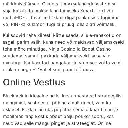
märkimisväärsed. Olenevalt makselahendusest on sul
vaja kasutada makse kinnitamiseks Smart-ID-d või
mobiil-ID-d. Tavaline ID-kaardiga panka sisselogimine
või PIN-kalkulaatori tugi ei pruugi olla alati võimalik.
Kui soovid raha kiiresti kätte saada, siis e-rahakotid on
sageli parim valik, kuna need võimaldavad väljamakseid
teha mõne minutiga. Ninja Casino ja Boost Casino
suudavad samuti pakkuda väljamakseid lausa viie
minutiga. Kui kasutad pangakaarti, võib see võtta veidi
rohkem aega –” “vahel kuni paar tööpäeva.
Online Vestlus
Blackjack in ideaalne neile, kes armastavad strateegilist
mängimist, sest see ei põhine ainult õnnel, vaid ka
oskusel. Pokker on üks populaarsemaid kaardimänge
maailmas ning Eestis about palju pokkerisõpru, kes
naudivad selle mängu pinget ja strateegiat. Online