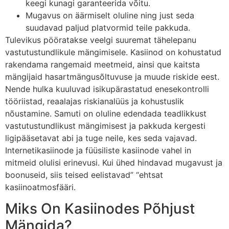
keegi kunagi garanteerida võitu.
Mugavus on äärmiselt oluline ning just seda
suudavad paljud platvormid teile pakkuda.
Tulevikus pööratakse veelgi suuremat tähelepanu
vastutustundlikule mängimisele. Kasiinod on kohustatud
rakendama rangemaid meetmeid, ainsi que kaitsta
mängijaid hasartmängusõltuvuse ja muude riskide eest.
Nende hulka kuuluvad isikupärastatud enesekontrolli
tööriistad, reaalajas riskianalüüs ja kohustuslik
nõustamine. Samuti on oluline edendada teadlikkust
vastutustundlikust mängimisest ja pakkuda kergesti
ligipääsetavat abi ja tuge neile, kes seda vajavad.
Internetikasiinode ja füüsiliste kasiinode vahel in
mitmeid olulisi erinevusi. Kui ühed hindavad mugavust ja
boonuseid, siis teised eelistavad” “ehtsat
kasiinoatmosfääri.
Miks On Kasiinodes Põhjust
Mängida?