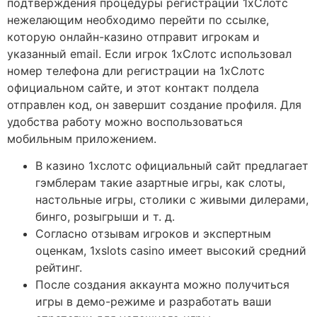
подтверждения процедуры регистрации 1хСлотс
нежелающим необходимо перейти по ссылке,
которую онлайн-казино отправит игрокам и
указанный email. Если игрок 1хСлотс использовал
номер телефона дли регистрации на 1хСлотс
официальном сайте, и этот контакт полдела
отправлен код, он завершит создание профиля. Для
удобства работу можно воспользоваться
мобильным приложением.
В казино 1хслотс официальный сайт предлагает
гэмблерам такие азартные игры, как слоты,
настольные игры, столики с живыми дилерами,
бинго, розыгрыши и т. д.
Согласно отзывам игроков и экспертным
оценкам, 1xslots casino имеет высокий средний
рейтинг.
После создания аккаунта можно получиться
игры в демо-режиме и разработать ваши