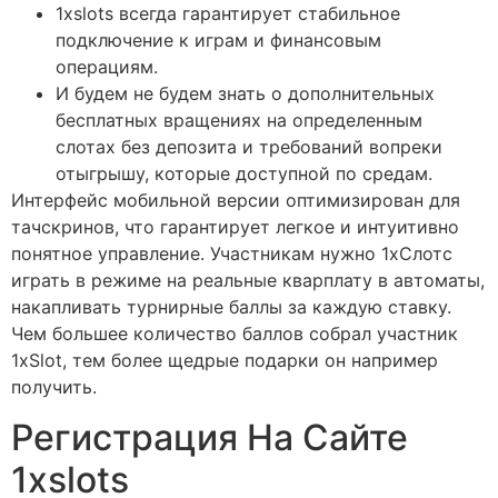
1xslots всегда гарантирует стабильное
подключение к играм и финансовым
операциям.
И будем не будем знать о дополнительных
бесплатных вращениях на определенным
слотах без депозита и требований вопреки
отыгрышу, которые доступной по средам.
Интерфейс мобильной версии оптимизирован для
тачскринов, что гарантирует легкое и интуитивно
понятное управление. Участникам нужно 1xСлотс
играть в режиме на реальные кварплату в автоматы,
накапливать турнирные баллы за каждую ставку.
Чем большее количество баллов собрал участник
1xSlot, тем более щедрые подарки он например
получить.
Регистрация На Сайте
1xslots