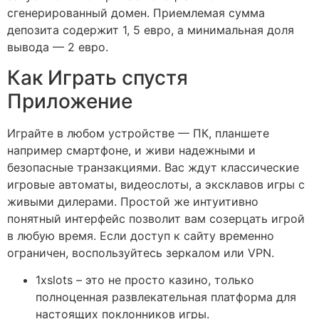
сгенерированный домен. Приемлемая сумма
депозита содержит 1, 5 евро, а минимальная доля
вывода — 2 евро.
Как Играть спустя
Приложение
Играйте в любом устройстве — ПК, планшете
например смартфоне, и живи надежными и
безопасные транзакциями. Вас ждут классические
игровые автоматы, видеослоты, а эксклавов игры с
живыми дилерами. Простой же интуитивно
понятный интерфейс позволит вам созерцать игрой
в любую время. Если доступ к сайту временно
ограничен, воспользуйтесь зеркалом или VPN.
1xslots – это не просто казино, только
полноценная развлекательная платформа для
настоящих поклонников игры.