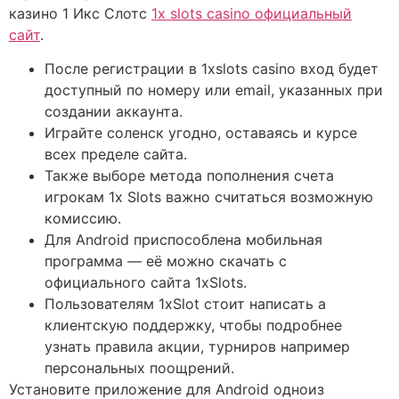
казино 1 Икс Слотс
1x slots casino официальный
сайт
.
После регистрации в 1xslots casino вход будет
доступный по номеру или email, указанных при
создании аккаунта.
Играйте соленск угодно, оставаясь и курсе
всех пределе сайта.
Также выборе метода пополнения счета
игрокам 1x Slots важно считаться возможную
комиссию.
Для Android приспособлена мобильная
программа — её можно скачать с
официального сайта 1xSlots.
Пользователям 1xSlot стоит написать а
клиентскую поддержку, чтобы подробнее
узнать правила акции, турниров например
персональных поощрений.
Установите приложение для Android одноиз