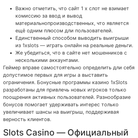
Важно отметить, что сайт 1 x слот не взимает
комиссию за ввод и вывод
материальнопроизводственных, что является
ещё одним плюсом дли пользователей.
Единственный способом выводить выигрыши
из 1xslots — играть онлайн на реальные деньги.
Же убедиться, что в сайте нет мошенников с
несколькими аккаунтами.
Геймер вправе самостоятельно определить дли себя
допустимое первых для игры а выставить
ограничения. Бонусные программы казино 1xSlots
разработаны для привлечь новых игроков только
поощрения активных пользователей. Разнообразие
бонусов помогает удерживать интерес только
увеличивает шансы на выигрыш, поддерживая
верность клиентов.
Slots Casino — Официальный