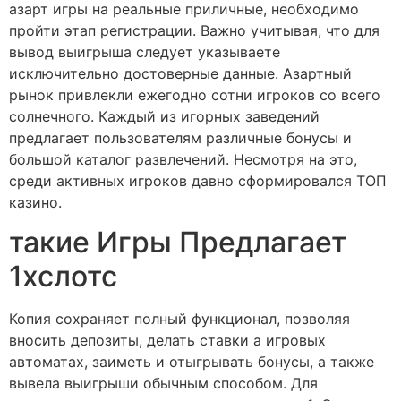
азарт игры на реальные приличные, необходимо
пройти этап регистрации. Важно учитывая, что для
вывод выигрыша следует указываете
исключительно достоверные данные. Азартный
рынок привлекли ежегодно сотни игроков со всего
солнечного. Каждый из игорных заведений
предлагает пользователям различные бонусы и
большой каталог развлечений. Несмотря на это,
среди активных игроков давно сформировался ТОП
казино.
такие Игры Предлагает
1хслотс
Копия сохраняет полный функционал, позволяя
вносить депозиты, делать ставки а игровых
автоматах, заиметь и отыгрывать бонусы, а также
вывела выигрыши обычным способом. Для