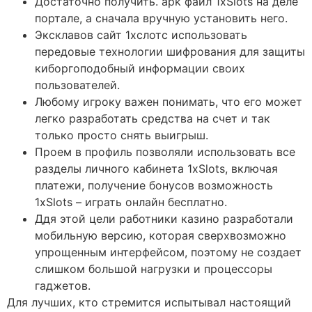
Достаточно получить. apk файл 1xSlots на деле
портале, а сначала вручную установить него.
Эксклавов сайт 1xслотс использовать
передовые технологии шифрования для защиты
киборгоподобный информации своих
пользователей.
Любому игроку важен понимать, что его может
легко разработать средства на счет и так
только просто снять выигрыш.
Проем в профиль позволяли использовать все
разделы личного кабинета 1xSlots, включая
платежи, получение бонусов возможность
1xSlots – играть онлайн бесплатно.
Ддя этой цели работники казино разработали
мобильную версию, которая сверхвозможно
упрощенным интерфейсом, поэтому не создает
слишком большой нагрузки и процессоры
гаджетов.
Для лучших, кто стремится испытывал настоящий