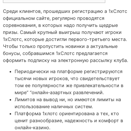
Среди клиентов, прошедших регистрацию а 1хСлотс
официальном сайте, регулярно проводятся
соревнования, в которых надо получить щедрые
призы. Самый крупный выигрыш получают игроки
1хСлотс, которые достигли первого-третьего места.
Чтобы только пропустить новинки а актуальные
бонусы, собравшимся 1хСлотс предлагается
оформить подписку на электронную рассылку клуба.
Периодически на платформе регистрируются
тысячи новых игроков, что свидетельствует
том ее популярности же привлекательности в
мире” “онлайн-азартных развлечений.
Лимитов на вывод ни, но имеются лимиты на
использование наличных систем.
Платформа 1хлотс ориентирована а тех, кто
ценит разнообразие, надежность и комфорт в
онлайн-казино.