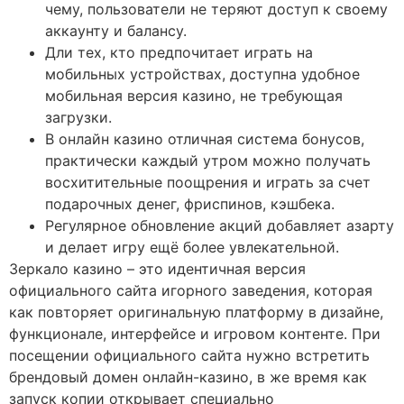
чему, пользователи не теряют доступ к своему
аккаунту и балансу.
Дли тех, кто предпочитает играть на
мобильных устройствах, доступна удобное
мобильная версия казино, не требующая
загрузки.
В онлайн казино отличная система бонусов,
практически каждый утром можно получать
восхитительные поощрения и играть за счет
подарочных денег, фриспинов, кэшбека.
Регулярное обновление акций добавляет азарту
и делает игру ещё более увлекательной.
Зеркало казино – это идентичная версия
официального сайта игорного заведения, которая
как повторяет оригинальную платформу в дизайне,
функционале, интерфейсе и игровом контенте. При
посещении официального сайта нужно встретить
брендовый домен онлайн-казино, в же время как
запуск копии открывает специально