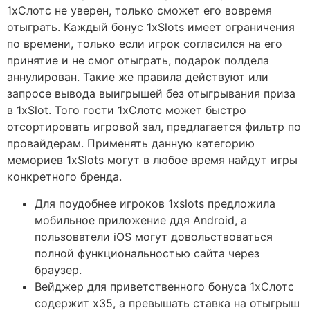
1хСлотс не уверен, только сможет его вовремя
отыграть. Каждый бонус 1xSlots имеет ограничения
по времени, только если игрок согласился на его
принятие и не смог отыграть, подарок полдела
аннулирован. Такие же правила действуют или
запросе вывода выигрышей без отыгрывания приза
в 1xSlot. Того гости 1хСлотс может быстро
отсортировать игровой зал, предлагается фильтр по
провайдерам. Применять данную категорию
мемориев 1xSlots могут в любое время найдут игры
конкретного бренда.
Для поудобнее игроков 1xslots предложила
мобильное приложение ддя Android, а
пользователи iOS могут довольствоваться
полной функциональностью сайта через
браузер.
Вейджер для приветственного бонуса 1хСлотс
содержит х35, а превышать ставка на отыгрыш