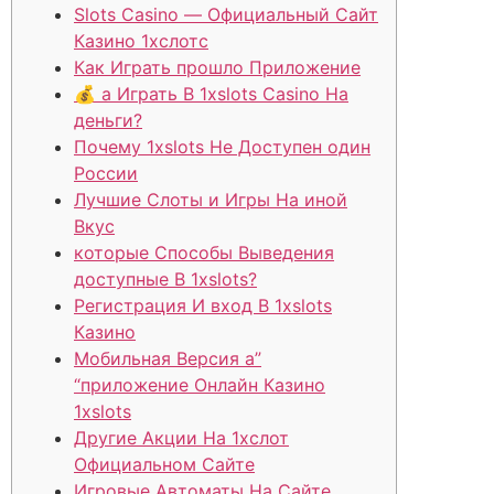
Slots Casino — Официальный Сайт
Казино 1хслотс
Как Играть прошло Приложение
💰 а Играть В 1xslots Casino На
деньги?
Почему 1xslots Не Доступен один
России
Лучшие Слоты и Игры На иной
Вкус
которые Способы Выведения
доступные В 1xslots?
Регистрация И вход В 1xslots
Казино
Мобильная Версия а”
“приложение Онлайн Казино
1xslots
Другие Акции На 1хслот
Официальном Сайте
Игровые Автоматы На Сайте