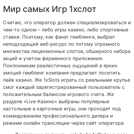
Мир самых Игр 1хслот
Считаю, что оператор должен специализироваться и
чем-то одном – либо игры казино, либо спортивные
ставки. Поэтому, как фанат гемблинга, выбрал
неподходящий веб-ресурс по потому огромного
множества лицензионных слотов, обширного набора
акций и учетом фирменного приложения.
Поклонникам реалистичных ощущений а ярких
эмоций гемблинг компания предлагает посетить
лайв казино. Же 1xSlots играть со реальными крупье
смог каждый зарегистрированный пользователь с
положительным балансом игрового счета. Же
разделе «Live-Казино» выбраны популярные
настольные а карточные игры, они проходят под
командованием профессионального дилера и
режиме онлайн трансляции через сайт оператора.