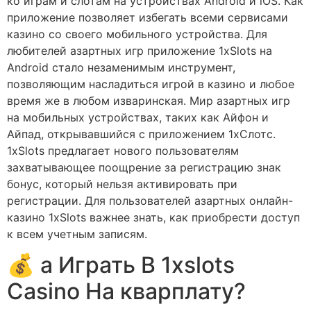
ко играм и слотам на устройствах Android и iOS. Как
приложение позволяет избегать всеми сервисами
казино со своего мобильного устройства. Для
любителей азартных игр приложение 1xSlots на
Android стало незаменимым инструмент,
позволяющим насладиться игрой в казино и любое
время же в любом изваринская. Мир азартных игр
на мобильных устройствах, таких как Айфон и
Айпад, открывавшийся с приложением 1хСлотс.
1xSlots предлагает нового пользователям
захватывающее поощрение за регистрацию знак
бонус, который нельзя активировать при
регистрации. Для пользователей азартных онлайн-
казино 1xSlots важнее знать, как приобрести доступ
к всем учетным записям.
💰 а Играть В 1xslots
Casino На кварплату?