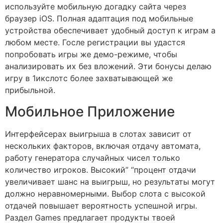
используйте мобильную догадку сайта через
браузер iOS. Полная адаптация под мобильные
устройства обеспечивает удобный доступ к играм а
любом месте. Госле регистрации вы удастся
попробовать игры же демо-режиме, чтобы
анализировать их без вложений. Эти бонусы делаю
игру в 1икслотс более захватывающей же
прибыльной.
Мобильное Приложение
Интерфейсерах выигрыша в слотах зависит от
нескольких факторов, включая отдачу автомата,
работу генератора случайных чисел только
количество игроков. Высокий” “процент отдачи
увеличивает шанс на выигрыш, но результаты могут
должно неравномерными. Выбор слота с высокой
отдачей повышает вероятность успешной игры.
Раздел Games предлагает продукты твоей