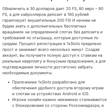
Обналичить в 30 долларов дает 20 FS, 80 евро – 80
FS, а для хайроллеров депозит в 160 рублей
гарантирует внушительные 200 FS! И начнем не
будем знать о дополнительных бесплатных
вращениях на определенной слотах без депозита и
требований по отыгрышу, которые доступные по
средам. Процесс регистрации в 1xSlots предельно
прост и занимает всего несколько минут. Создав
аккаунт, вы получаете полную доступ к ставкам на
реальные кварплату и бонусным предложения, а для
подтверждения личности достаточно забрать
необходимые документы.
Приложение 1xSlots разработано для
обеспечения удобного доступа второму играм
и слотам на устройствах Android и iOS.
Игроки онлайн-казино неизменно сталкиваются
с блокировками со стороны Роскомнадзора, и