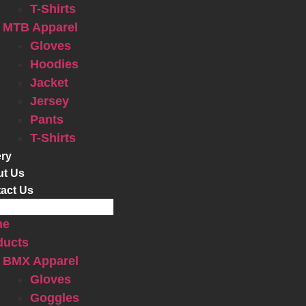
T-Shirts
MTB Apparel
Gloves
Hoodies
Jacket
Jersey
Pants
T-Shirts
ery
t Us
act Us
me
ducts
BMX Apparel
Gloves
Goggles