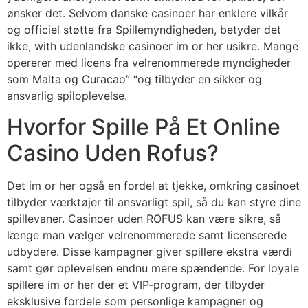
ønsker det. Selvom danske casinoer har enklere vilkår
og officiel støtte fra Spillemyndigheden, betyder det
ikke, with udenlandske casinoer im or her usikre. Mange
opererer med licens fra velrenommerede myndigheder
som Malta og Curacao” “og tilbyder en sikker og
ansvarlig spiloplevelse.
Hvorfor Spille På Et Online
Casino Uden Rofus?
Det im or her også en fordel at tjekke, omkring casinoet
tilbyder værktøjer til ansvarligt spil, så du kan styre dine
spillevaner. Casinoer uden ROFUS kan være sikre, så
længe man vælger velrenommerede samt licenserede
udbydere. Disse kampagner giver spillere ekstra værdi
samt gør oplevelsen endnu mere spændende. For loyale
spillere im or her der et VIP-program, der tilbyder
eksklusive fordele som personlige kampagner og