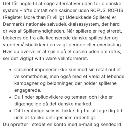
Det får nogle til at søge alternativer uden for e danske
system – ofte omtalt och kasinoer uden ROFUS. ROFUS
(Register More than Frivilligt Udelukkede Spillere) er
Danmarks nationale selvudelukkelsessystem, der hard
drives af Spillemyndigheden. Når spillere er registreret,
blokeres de fra alle licenserede danske spillesider og
væddemålsbutikker i en valgt periode eller everlasting.
Hvis du overvejer at spille på et casino uden om rofus,
ser det vigtigt with være velinformeret.
Casinoet imponerer ikke kun med sin retail outlet
velkomstbonus, men også med et væld af løbende
kampagner og belønninger, der holder spillerne
engagerede.
Du finder spiludviklere og temaer, och ikke er
tilgængelige på det danske marked.
Dit fremtidige selv vil takke dig for at tage dig tid
until at tænke det igennem ordentligt.
Du opretter i stedet en konto med e-mail og kendeord