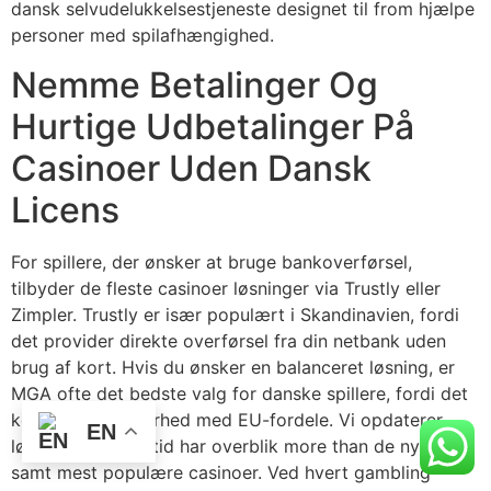
dansk selvudelukkelsestjeneste designet til from hjælpe
personer med spilafhængighed.
Nemme Betalinger Og
Hurtige Udbetalinger På
Casinoer Uden Dansk
Licens
For spillere, der ønsker at bruge bankoverførsel,
tilbyder de fleste casinoer løsninger via Trustly eller
Zimpler. Trustly er især populært i Skandinavien, fordi
det provider direkte overførsel fra din netbank uden
brug af kort. Hvis du ønsker en balanceret løsning, er
MGA ofte det bedste valg for danske spillere, fordi det
kombinerer sikkerhed med EU-fordele. Vi opdaterer
EN
løbende, så du altid har overblik more than de nyeste
samt mest populære casinoer. Ved hvert gambling