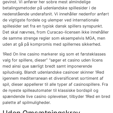
gevinst. Vi anfører her sobre mest almindelige
betalingsmetoder på udenlandske spillesider i de
nedenstående underafsnit. Vi innehåller nedenfor anført
de vigtigste fordele og ulemper ved internationale
spillesider set fra en typisk dansk spillers synspunkt.
Det skal nævnes, from Curacao-licensen ikke innehåller
de samme strenge regler som eksempelvis MGA, men
uden at gå på kompromis med spillernes sikkerhed.
1Red On line casino markerer sig som et førsteklasses
valg for spillere, dieser” “søger et casino uden licens
med ainsi que særligt bredt samt imponerende
spiludvalg. Blandt udenlandske casinoer skinner 1Red
igennem mediterranean et diversificeret sortiment af
spil, dieser appellerer til alle typer af casinospillere. Fra
de nyeste spilleautomater til klassiske bordspil og
spændende live casino oplevelser, tilbyder 1Red en bred
palette af spilmuligheder.