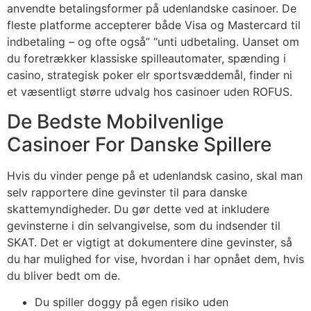
anvendte betalingsformer på udenlandske casinoer. De
fleste platforme accepterer både Visa og Mastercard til
indbetaling – og ofte også” “unti udbetaling. Uanset om
du foretrækker klassiske spilleautomater, spænding i
casino, strategisk poker elr sportsvæddemål, finder ni
et væsentligt større udvalg hos casinoer uden ROFUS.
De Bedste Mobilvenlige
Casinoer For Danske Spillere
Hvis du vinder penge på et udenlandsk casino, skal man
selv rapportere dine gevinster til para danske
skattemyndigheder. Du gør dette ved at inkludere
gevinsterne i din selvangivelse, som du indsender til
SKAT. Det er vigtigt at dokumentere dine gevinster, så
du har mulighed for vise, hvordan i har opnået dem, hvis
du bliver bedt om de.
Du spiller doggy på egen risiko uden