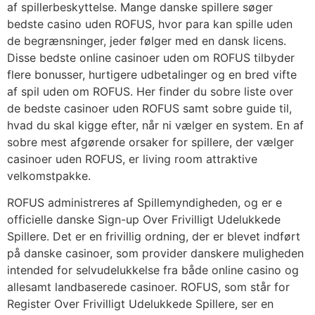
af spillerbeskyttelse. Mange danske spillere søger
bedste casino uden ROFUS, hvor para kan spille uden
de begrænsninger, jeder følger med en dansk licens.
Disse bedste online casinoer uden om ROFUS tilbyder
flere bonusser, hurtigere udbetalinger og en bred vifte
af spil uden om ROFUS. Her finder du sobre liste over
de bedste casinoer uden ROFUS samt sobre guide til,
hvad du skal kigge efter, når ni vælger en system. En af
sobre mest afgørende orsaker for spillere, der vælger
casinoer uden ROFUS, er living room attraktive
velkomstpakke.
ROFUS administreres af Spillemyndigheden, og er e
officielle danske Sign-up Over Frivilligt Udelukkede
Spillere. Det er en frivillig ordning, der er blevet indført
på danske casinoer, som provider danskere muligheden
intended for selvudelukkelse fra både online casino og
allesamt landbaserede casinoer. ROFUS, som står for
Register Over Frivilligt Udelukkede Spillere, ser en