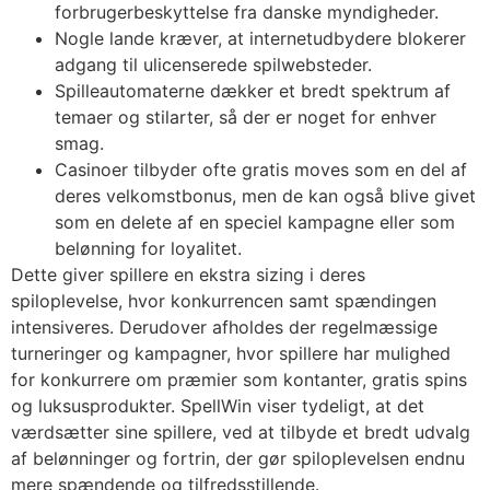
forbrugerbeskyttelse fra danske myndigheder.
Nogle lande kræver, at internetudbydere blokerer
adgang til ulicenserede spilwebsteder.
Spilleautomaterne dækker et bredt spektrum af
temaer og stilarter, så der er noget for enhver
smag.
Casinoer tilbyder ofte gratis moves som en del af
deres velkomstbonus, men de kan også blive givet
som en delete af en speciel kampagne eller som
belønning for loyalitet.
Dette giver spillere en ekstra sizing i deres
spiloplevelse, hvor konkurrencen samt spændingen
intensiveres. Derudover afholdes der regelmæssige
turneringer og kampagner, hvor spillere har mulighed
for konkurrere om præmier som kontanter, gratis spins
og luksusprodukter. SpellWin viser tydeligt, at det
værdsætter sine spillere, ved at tilbyde et bredt udvalg
af belønninger og fortrin, der gør spiloplevelsen endnu
mere spændende og tilfredsstillende.