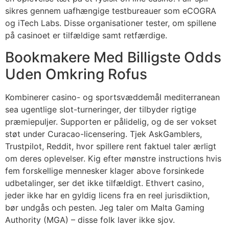
sikres gennem uafhængige testbureauer som eCOGRA
og iTech Labs. Disse organisationer tester, om spillene
på casinoet er tilfældige samt retfærdige.
Bookmakere Med Billigste Odds
Uden Omkring Rofus
Kombinerer casino- og sportsvæddemål mediterranean
sea ugentlige slot-turneringer, der tilbyder rigtige
præmiepuljer. Supporten er pålidelig, og de ser vokset
støt under Curacao-licensering. Tjek AskGamblers,
Trustpilot, Reddit, hvor spillere rent faktuel taler ærligt
om deres oplevelser. Kig efter mønstre instructions hvis
fem forskellige mennesker klager above forsinkede
udbetalinger, ser det ikke tilfældigt. Ethvert casino,
jeder ikke har en gyldig licens fra en reel jurisdiktion,
bør undgås och pesten. Jeg taler om Malta Gaming
Authority (MGA) – disse folk laver ikke sjov.