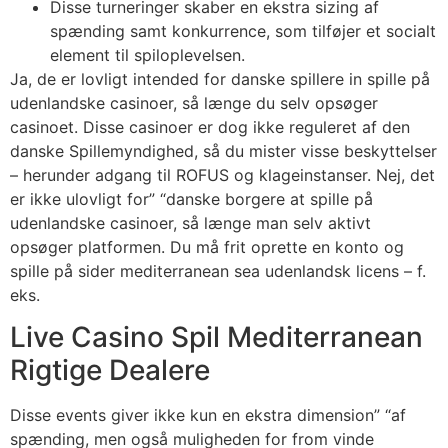
Disse turneringer skaber en ekstra sizing af
spænding samt konkurrence, som tilføjer et socialt
element til spiloplevelsen.
Ja, de er lovligt intended for danske spillere in spille på
udenlandske casinoer, så længe du selv opsøger
casinoet. Disse casinoer er dog ikke reguleret af den
danske Spillemyndighed, så du mister visse beskyttelser
– herunder adgang til ROFUS og klageinstanser. Nej, det
er ikke ulovligt for” “danske borgere at spille på
udenlandske casinoer, så længe man selv aktivt
opsøger platformen. Du må frit oprette en konto og
spille på sider mediterranean sea udenlandsk licens – f.
eks.
Live Casino Spil Mediterranean
Rigtige Dealere
Disse events giver ikke kun en ekstra dimension” “af
spænding, men også muligheden for from vinde