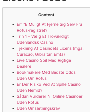
Content
Er” “E Muligt At Fjerne Sig Selv Fra
Rofus-registret?
Trin 1 – Vælg Et Troværdigt
Udenlandsk Casino
Tjekning Af Casinoets Licens (mga,
Curacao, Gibraltar, Emta)
Live Casino Spil Med Rigtige
Dealere
Bookmakere Med Bedste Odds
Uden Om Rofus
Er Der Risiko Ved At Spille Casino
Uden Nemid?
Sådan Vurderer Ni Online Casinoer
Uden Rofus
Uden Omsætningskrav