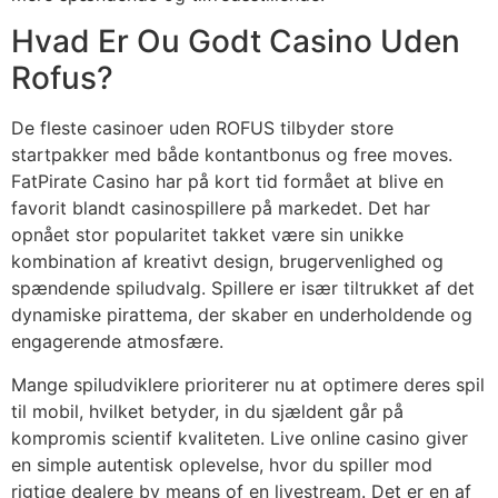
Hvad Er Ou Godt Casino Uden
Rofus?
De fleste casinoer uden ROFUS tilbyder store
startpakker med både kontantbonus og free moves.
FatPirate Casino har på kort tid formået at blive en
favorit blandt casinospillere på markedet. Det har
opnået stor popularitet takket være sin unikke
kombination af kreativt design, brugervenlighed og
spændende spiludvalg. Spillere er især tiltrukket af det
dynamiske pirattema, der skaber en underholdende og
engagerende atmosfære.
Mange spiludviklere prioriterer nu at optimere deres spil
til mobil, hvilket betyder, in du sjældent går på
kompromis scientif kvaliteten. Live online casino giver
en simple autentisk oplevelse, hvor du spiller mod
rigtige dealere by means of en livestream. Det er en af