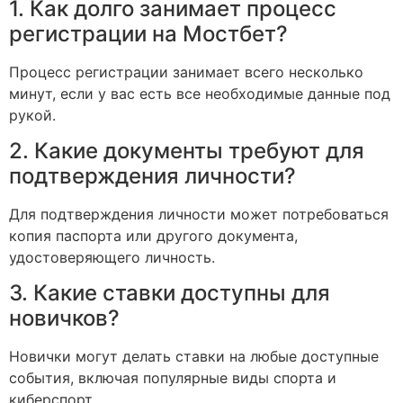
1. Как долго занимает процесс
регистрации на Мостбет?
Процесс регистрации занимает всего несколько
минут, если у вас есть все необходимые данные под
рукой.
2. Какие документы требуют для
подтверждения личности?
Для подтверждения личности может потребоваться
копия паспорта или другого документа,
удостоверяющего личность.
3. Какие ставки доступны для
новичков?
Новички могут делать ставки на любые доступные
события, включая популярные виды спорта и
киберспорт.