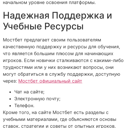
начальном уровне освоения платформы.
Надежная Поддержка и
Учебные Ресурсы
Мостбет предлагает своим пользователям
качественную поддержку и ресурсы для обучения,
что является большим плюсом для начинающих
игроков. Если новички сталкиваются с какими-либо
трудностями или у них возникают вопросы, они
могут обратиться в службу поддержки, доступную
через:
Мостбет официальный сайт
Чат на сайте;
Электронную почту;
Телефон.
Кроме того, на сайте Мостбет есть разделы с
учебными материалами, где объясняются основы
ставок, стратегии и советы от опытных игроков.