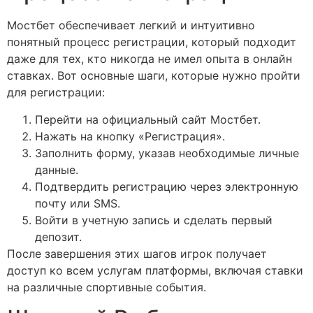
Мостбет обеспечивает легкий и интуитивно
понятный процесс регистрации, который подходит
даже для тех, кто никогда не имел опыта в онлайн
ставках. Вот основные шаги, которые нужно пройти
для регистрации:
Перейти на официальный сайт Мостбет.
Нажать на кнопку «Регистрация».
Заполнить форму, указав необходимые личные
данные.
Подтвердить регистрацию через электронную
почту или SMS.
Войти в учетную запись и сделать первый
депозит.
После завершения этих шагов игрок получает
доступ ко всем услугам платформы, включая ставки
на различные спортивные события.