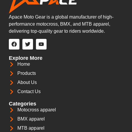
Apace Moto Gear is a global manufacturer of high-
performance motocross, BMX, and MTB apparel,
delivering top-quality gear to riders worldwide.
Explore More
Home
Products
About Us
Contact Us
Categories
Motocross apparel
BMX apparel
MTB apparel