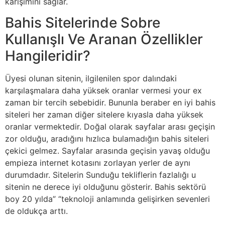
karışımını sağlar.
Bahis Sitelerinde Sobre
Kullanışlı Ve Aranan Özellikler
Hangileridir?
Üyesi olunan sitenin, ilgilenilen spor dalındaki
karşılaşmalara daha yüksek oranlar vermesi your ex
zaman bir tercih sebebidir. Bununla beraber en iyi bahis
siteleri her zaman diğer sitelere kıyasla daha yüksek
oranlar vermektedir. Doğal olarak sayfalar arası geçişin
zor olduğu, aradığını hızlıca bulamadığın bahis siteleri
çekici gelmez. Sayfalar arasında geçisin yavaş olduğu
empieza internet kotasını zorlayan yerler de aynı
durumdadır. Sitelerin Sunduğu tekliflerin fazlalığı u
sitenin ne derece iyi olduğunu gösterir. Bahis sektörü
boy 20 yılda” “teknoloji anlamında gelişirken sevenleri
de oldukça arttı.