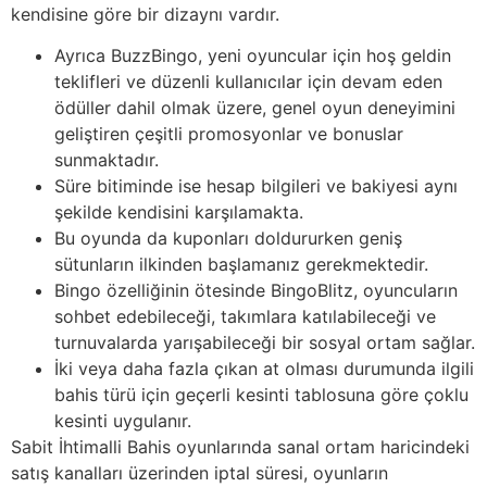
kendisine göre bir dizaynı vardır.
Ayrıca BuzzBingo, yeni oyuncular için hoş geldin
teklifleri ve düzenli kullanıcılar için devam eden
ödüller dahil olmak üzere, genel oyun deneyimini
geliştiren çeşitli promosyonlar ve bonuslar
sunmaktadır.
Süre bitiminde ise hesap bilgileri ve bakiyesi aynı
şekilde kendisini karşılamakta.
Bu oyunda da kuponları doldururken geniş
sütunların ilkinden başlamanız gerekmektedir.
Bingo özelliğinin ötesinde BingoBlitz, oyuncuların
sohbet edebileceği, takımlara katılabileceği ve
turnuvalarda yarışabileceği bir sosyal ortam sağlar.
İki veya daha fazla çıkan at olması durumunda ilgili
bahis türü için geçerli kesinti tablosuna göre çoklu
kesinti uygulanır.
Sabit İhtimalli Bahis oyunlarında sanal ortam haricindeki
satış kanalları üzerinden iptal süresi, oyunların