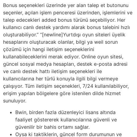
Bonus seçenekleri üzerinde yer alan talep et butonunu
seçenler, açılan işlem penceresi üzerinden, işlemlerini ve
talep edecekleri added bonus türünü seçebiliyor. Her
kullanıcı canlı destek yardımı alarak bonus talebini hızlı
oluşturabiliyor.” “[newline]Yurtdışı oyun siteleri üyelik
hesaplarını oluşturacak olanlar, bilgi ya weil sorun
çözümü için hangi iletişim seçeneklerini
kullanabileceklerini merak ediyor. Online oyun sitesi,
güncel sosyal medya hesapları, destek e-posta adresi
ve canlı destek hattı iletişim seçenekleri ile
kullanıcılarına her türlü konuyla ilgili bilgi vermeye
çalışıyor. Tüm iletişim seçenekleri, 7/24 kullanılabiliyor,
erişim yapılan bölgelere göre istenilen dilde hizmet
sunuluyor.
Bwin, birden fazla düzenleyici lisans altında
faaliyet göstererek kullanıcılarına güvenli ve
güvenilir bir bahis ortamı sağlar.
Oysa ki taktiklerin, güncel form durumunun ve