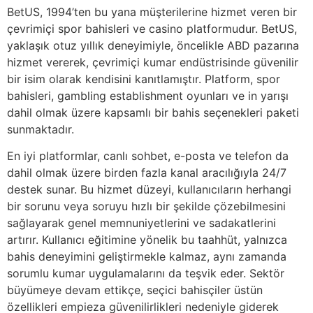
BetUS, 1994’ten bu yana müşterilerine hizmet veren bir
çevrimiçi spor bahisleri ve casino platformudur. BetUS,
yaklaşık otuz yıllık deneyimiyle, öncelikle ABD pazarına
hizmet vererek, çevrimiçi kumar endüstrisinde güvenilir
bir isim olarak kendisini kanıtlamıştır. Platform, spor
bahisleri, gambling establishment oyunları ve in yarışı
dahil olmak üzere kapsamlı bir bahis seçenekleri paketi
sunmaktadır.
En iyi platformlar, canlı sohbet, e-posta ve telefon da
dahil olmak üzere birden fazla kanal aracılığıyla 24/7
destek sunar. Bu hizmet düzeyi, kullanıcıların herhangi
bir sorunu veya soruyu hızlı bir şekilde çözebilmesini
sağlayarak genel memnuniyetlerini ve sadakatlerini
artırır. Kullanıcı eğitimine yönelik bu taahhüt, yalnızca
bahis deneyimini geliştirmekle kalmaz, aynı zamanda
sorumlu kumar uygulamalarını da teşvik eder. Sektör
büyümeye devam ettikçe, seçici bahisçiler üstün
özellikleri empieza güvenilirlikleri nedeniyle giderek