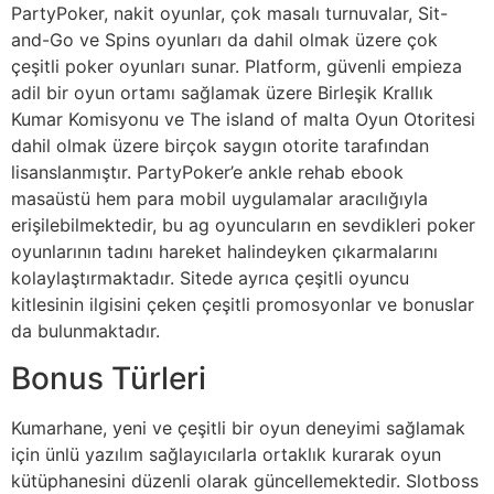
PartyPoker, nakit oyunlar, çok masalı turnuvalar, Sit-
and-Go ve Spins oyunları da dahil olmak üzere çok
çeşitli poker oyunları sunar. Platform, güvenli empieza
adil bir oyun ortamı sağlamak üzere Birleşik Krallık
Kumar Komisyonu ve The island of malta Oyun Otoritesi
dahil olmak üzere birçok saygın otorite tarafından
lisanslanmıştır. PartyPoker’e ankle rehab ebook
masaüstü hem para mobil uygulamalar aracılığıyla
erişilebilmektedir, bu ag oyuncuların en sevdikleri poker
oyunlarının tadını hareket halindeyken çıkarmalarını
kolaylaştırmaktadır. Sitede ayrıca çeşitli oyuncu
kitlesinin ilgisini çeken çeşitli promosyonlar ve bonuslar
da bulunmaktadır.
Bonus Türleri
Kumarhane, yeni ve çeşitli bir oyun deneyimi sağlamak
için ünlü yazılım sağlayıcılarla ortaklık kurarak oyun
kütüphanesini düzenli olarak güncellemektedir. Slotboss