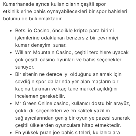
Kumarhanede ayrıca kullanıcıların çeşitli spor
etkinliklerine bahis oynayabilecekleri bir spor bahisleri
bölümü de bulunmaktadır.
Bets. io Casino, öncelikle kripto para birimi
işlemlerine odaklanan benzersiz bir çevrimiçi
kumar deneyimi sunar.
William Mountain Casino, çeşitli tercihlere uyacak
çok çeşitli casino oyunları ve bahis seçenekleri
sunuyor.
Bir sitenin ne derece iyi olduğunu anlamak için
sevdiğin spor dallarında yer alan maçların bir
kaçına bakman ve kaç tane market açıldığını
incelemen gerekebilir.
Mr Green Online casino, kullanıcı dostu bir arayüz,
çoklu dil seçenekleri ve en kaliteli yazılım
sağlayıcılarından geniş bir oyun yelpazesi sunarak
çeşitli ülkelerden oyunculara hitap etmektedir.
En yüksek puan joe bahis siteleri, kullanıcılara