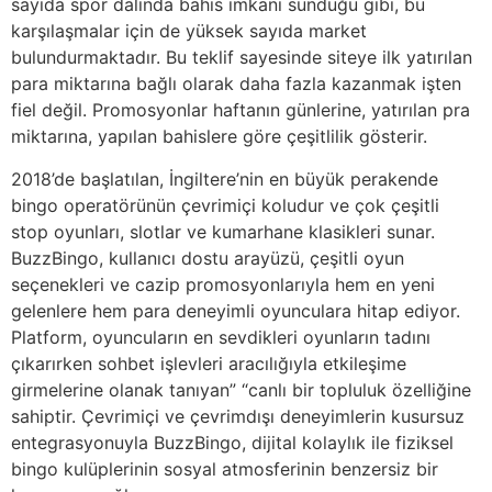
sayıda spor dalında bahis imkanı sunduğu gibi, bu
karşılaşmalar için de yüksek sayıda market
bulundurmaktadır. Bu teklif sayesinde siteye ilk yatırılan
para miktarına bağlı olarak daha fazla kazanmak işten
fiel değil. Promosyonlar haftanın günlerine, yatırılan pra
miktarına, yapılan bahislere göre çeşitlilik gösterir.
2018’de başlatılan, İngiltere’nin en büyük perakende
bingo operatörünün çevrimiçi koludur ve çok çeşitli
stop oyunları, slotlar ve kumarhane klasikleri sunar.
BuzzBingo, kullanıcı dostu arayüzü, çeşitli oyun
seçenekleri ve cazip promosyonlarıyla hem en yeni
gelenlere hem para deneyimli oyunculara hitap ediyor.
Platform, oyuncuların en sevdikleri oyunların tadını
çıkarırken sohbet işlevleri aracılığıyla etkileşime
girmelerine olanak tanıyan” “canlı bir topluluk özelliğine
sahiptir. Çevrimiçi ve çevrimdışı deneyimlerin kusursuz
entegrasyonuyla BuzzBingo, dijital kolaylık ile fiziksel
bingo kulüplerinin sosyal atmosferinin benzersiz bir