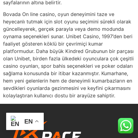
sayfalarının altına belirtir.
Bovada On line casino, oyun deneyimini taze ve
heyecanlı tutmak için slot oyunu seçimini sürekli olarak
güncelleyerek, gerçek parayla veya demo modunda
oynama seçenekleri sunar. Unibet Casino, 1997’den beri
faaliyet gösteren köklü bir çevrimiçi kumar
platformudur. Daha büyük Kindred Grubunun bir parçası
olan Unibet, birden fazla ülkedeki oyunculara çok çeşitli
casino oyunları, spor bahis seçenekleri ve poker odaları
sağlama konusunda bir itibar kazanmıştır. Kumarhane,
hem yeni gelenlerin hem de deneyimli kumarbazların en
sevdikleri oyunlarda gezinmesini ve keyfini çıkarmasını
kolaylaştıran kullanıcı dostu bir arayüze sahiptir.
EN