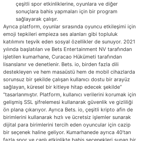
çeşitli spor etkinliklerine, oyunlara ve diğer
sonuçlara bahis yapmaları için bir program
sağlayarak çalışır.
Ayrıca platform, oyunlar sırasında oyuncu etkileşimi için
emoji tepkileri empieza ses alanları gibi topluluk
katılımını teşvik eden sosyal özellikler de sunuyor. 2021
yılında başlatılan ve Bets Entertainment NV tarafından
işletilen kumarhane, Curacao Hükümeti tarafından
lisanslanır ve denetlenir. Bets. io, birden fazla dili
destekleyen ve hem masaüstü hem de mobil cihazlarda
sorunsuz bir şekilde çalışan kullanıcı dostu bir arayüz
sağlayan, küresel bir kitleye hitap edecek şekilde”
“tasarlanmıştır. Platform, kullanıcı verilerini korumak için
gelişmiş SSL şifrelemesi kullanarak güvenlik ve gizliliği
ön plana çıkarıyor. Ayrıca Bets. io, çeşitli kripto afin de
birimlerini kullanarak hızlı ve ücretsiz işlemler sunarak
dijital para birimlerini tercih eden oyuncular için cazip
bir seçenek haline geliyor. Kumarhanede ayrıca 40’tan
fazla spor ve canlı etkinlikte bahis seçenekleri sunan bir