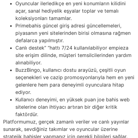
Oyuncular ilerledikçe en yeni konumların kilidini
açar, sanal hediyelik eşyalar toplar ve temalı
koleksiyonları tamamlar.
Primebahis güncel giriş adresi güncellemeleri,
piyasanın yeni sitelerinden birisi olmasına rağmen
defalarca yapılmıştır.
Canlı destek” “hattı 7/24 kullanılabiliyor empieza
site erişim dilinde, müşteri temsilcilerinden yardım
alınabiliyor.
BuzzBingo, kullanıcı dostu arayüzü, çeşitli oyun
seçenekleri ve cazip promosyonlarıyla hem en yeni
gelenlere hem para deneyimli oyunculara hitap
ediyor.
Kullanıcı deneyimi, en yüksek puan joe bahis web
sitelerine olan ihtiyacı artıran bir diğer kritik
faktördür.
Platformumuz, gerçek zamanlı veriler ve canlı yayınlar
sunarak, sevdiğiniz takımlar ve oyuncular üzerine
stratejik bahisler yapmanız için gerekli bilgileri sağlar.