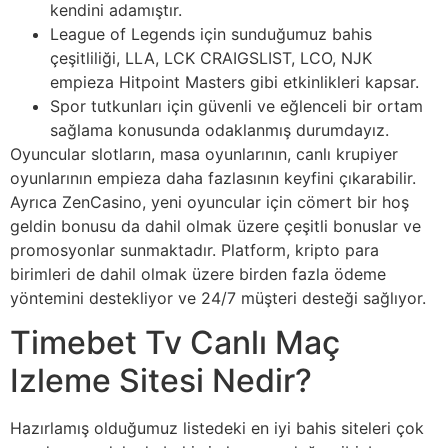
kendini adamıştır.
League of Legends için sunduğumuz bahis
çeşitliliği, LLA, LCK CRAIGSLIST, LCO, NJK
empieza Hitpoint Masters gibi etkinlikleri kapsar.
Spor tutkunları için güvenli ve eğlenceli bir ortam
sağlama konusunda odaklanmış durumdayız.
Oyuncular slotların, masa oyunlarının, canlı krupiyer
oyunlarının empieza daha fazlasının keyfini çıkarabilir.
Ayrıca ZenCasino, yeni oyuncular için cömert bir hoş
geldin bonusu da dahil olmak üzere çeşitli bonuslar ve
promosyonlar sunmaktadır. Platform, kripto para
birimleri de dahil olmak üzere birden fazla ödeme
yöntemini destekliyor ve 24/7 müşteri desteği sağlıyor.
Timebet Tv Canlı Maç
Izleme Sitesi Nedir?
Hazırlamış olduğumuz listedeki en iyi bahis siteleri çok