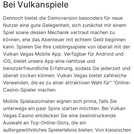
Bei Vulkanspiele
Dennoch bietet die Demoversion besonders für neue
Nutzer eine gute Gelegenheit, sich zunächst mit einem
Spiel sowie dessen Mechanik vertraut machen zu
können, ehe das Abenteuer mit echtem Geld beginnen
kann. Spielen Sie Ihre Lieblingsspiele von überall mit der
Vulkan Vegas Mobile App. Verfügbar für Android und
iOS, bietet unsere App eine nahtlose und
benutzerfreundliche Erfahrung, sodass Sie jederzeit und
überall zocken können. Vulkan Vegas bietet zahlreiche
Verwenden, die es zu einer attraktiven Wahl für” “Online-
Casino-Spieler machen.
Mobile Spielautomaten eignen sich prima, falls Sie
unterwegs ein paar Spins starten möchten. Bei Vulkan
Vegas Casino entdecken Sie eine beeindruckende
Auswahl an Top-Online-Slots, die ein
außergewöhnliches Spielerlebnis bieten. Von klassischen