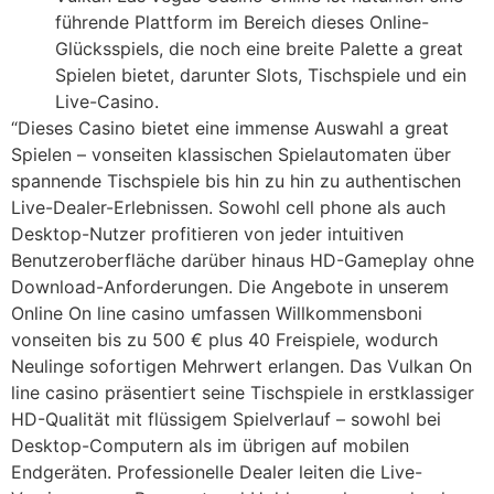
führende Plattform im Bereich dieses Online-
Glücksspiels, die noch eine breite Palette a great
Spielen bietet, darunter Slots, Tischspiele und ein
Live-Casino.
“Dieses Casino bietet eine immense Auswahl a great
Spielen – vonseiten klassischen Spielautomaten über
spannende Tischspiele bis hin zu hin zu authentischen
Live-Dealer-Erlebnissen. Sowohl cell phone als auch
Desktop-Nutzer profitieren von jeder intuitiven
Benutzeroberfläche darüber hinaus HD-Gameplay ohne
Download-Anforderungen. Die Angebote in unserem
Online On line casino umfassen Willkommensboni
vonseiten bis zu 500 € plus 40 Freispiele, wodurch
Neulinge sofortigen Mehrwert erlangen. Das Vulkan On
line casino präsentiert seine Tischspiele in erstklassiger
HD-Qualität mit flüssigem Spielverlauf – sowohl bei
Desktop-Computern als im übrigen auf mobilen
Endgeräten. Professionelle Dealer leiten die Live-