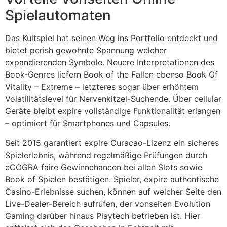
Spielautomaten
Das Kultspiel hat seinen Weg ins Portfolio entdeckt und
bietet perish gewohnte Spannung welcher
expandierenden Symbole. Neuere Interpretationen des
Book-Genres liefern Book of the Fallen ebenso Book Of
Vitality – Extreme – letzteres sogar über erhöhtem
Volatilitätslevel für Nervenkitzel-Suchende. Über cellular
Geräte bleibt expire vollständige Funktionalität erlangen
– optimiert für Smartphones und Capsules.
Seit 2015 garantiert expire Curacao-Lizenz ein sicheres
Spielerlebnis, während regelmäßige Prüfungen durch
eCOGRA faire Gewinnchancen bei allen Slots sowie
Book of Spielen bestätigen. Spieler, expire authentische
Casino-Erlebnisse suchen, können auf welcher Seite den
Live-Dealer-Bereich aufrufen, der vonseiten Evolution
Gaming darüber hinaus Playtech betrieben ist. Hier