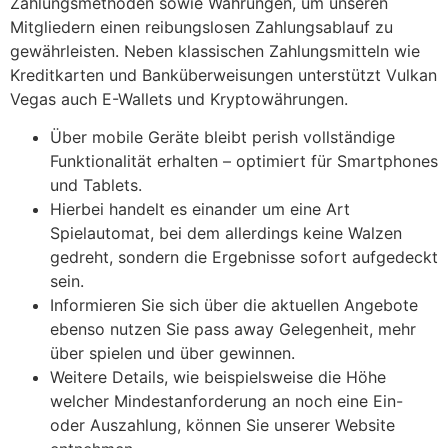
Zahlungsmethoden sowie Währungen, um unseren
Mitgliedern einen reibungslosen Zahlungsablauf zu
gewährleisten. Neben klassischen Zahlungsmitteln wie
Kreditkarten und Banküberweisungen unterstützt Vulkan
Vegas auch E-Wallets und Kryptowährungen.
Über mobile Geräte bleibt perish vollständige
Funktionalität erhalten – optimiert für Smartphones
und Tablets.
Hierbei handelt es einander um eine Art
Spielautomat, bei dem allerdings keine Walzen
gedreht, sondern die Ergebnisse sofort aufgedeckt
sein.
Informieren Sie sich über die aktuellen Angebote
ebenso nutzen Sie pass away Gelegenheit, mehr
über spielen und über gewinnen.
Weitere Details, wie beispielsweise die Höhe
welcher Mindestanforderung an noch eine Ein-
oder Auszahlung, können Sie unserer Website