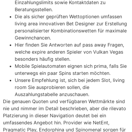
Einzahlungslimits sowie Kontaktdaten zu
Beratungsstellen.
Die als sicher geprüften Wettoptionen umfassen
living area innovativen Bet Designer zur Erstellung
personalisierter Kombinationswetten für maximale
Gewinnchancen.
Hier finden Sie Antworten auf pass away Fragen,
welche expire anderen Spieler von Vulkan Vegas
besonders häufig stellen.
Mobile Spielautomaten eignen sich prima, falls Sie
unterwegs ein paar Spins starten möchten.
Unsere Empfehlung ist, sich bei jedem Slot, living
room Sie ausprobieren sollen, die
Auszahlungstabelle anzuschauen.
Die genauen Quoten und verfügbaren Wettmärkte sind
nie und nimmer im Detail beschrieben, aber die rilevato
Platzierung in dieser Navigation deutet bei ein
umfassendes Angebot hin. Provider wie NetEnt,
Pragmatic Play, Endorphina und Spinomenal sorgen für