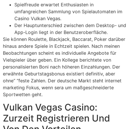
Spielfreude erwartet Enthusiasten in
umfangreichen Sammlung von Spielautomaten im
Casino Vulkan Vegas.
Der Hauptunterschied zwischen dem Desktop- und
App-Login liegt in der Benutzeroberfläche.
Sie können Roulette, Blackjack, Baccarat, Poker darüber
hinaus andere Spiele in Echtzeit spielen. Nach meinen
Beobachtungen scheint es individuelle Angebote für
Vielspieler über geben. Ein Kollege berichtete von
personalisierten Boni nach höheren Einzahlungen. Der
erwähnte Geburtstagsbonus existiert definitiv, aber
ohne” “feste Zahlen. Der deutsche Markt steht internet
marketing Fokus, wenn sera um maßgeschneiderte
Sportwetten geht.
Vulkan Vegas Casino:
Zurzeit Registrieren Und