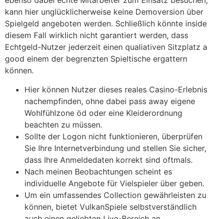
ebenso dabei echte Mitarbeiter zum Einsatz besuchen,
kann hier unglücklicherweise keine Demoversion über
Spielgeld angeboten werden. Schließlich könnte inside
diesem Fall wirklich nicht garantiert werden, dass
Echtgeld-Nutzer jederzeit einen qualiativen Sitzplatz a
good einem der begrenzten Spieltische ergattern
können.
Hier können Nutzer dieses reales Casino-Erlebnis
nachempfinden, ohne dabei pass away eigene
Wohlfühlzone öd oder eine Kleiderordnung
beachten zu müssen.
Sollte der Logon nicht funktionieren, überprüfen
Sie Ihre Internetverbindung und stellen Sie sicher,
dass Ihre Anmeldedaten korrekt sind oftmals.
Nach meinen Beobachtungen scheint es
individuelle Angebote für Vielspieler über geben.
Um ein umfassendes Collection gewährleisten zu
können, bietet VulkanSpiele selbstverständlich
auch einen geliebten Live-Bereich an.