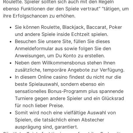
Roulette. Spieler sollten sich auch mit den Regeln
ebenso Funktionen der den Spiele vertraut” “tätigen, um
ihre Erfolgschancen zu erhöhen.
Sie können Roulette, Blackjack, Baccarat, Poker
und andere Spiele inside Echtzeit spielen.
Besuchen Sie unsere Site, füllen Sie dieses
Anmeldeformular aus sowie folgen Sie den
Anweisungen, um Du Konto zu erstellen.
Neben dem Willkommensbonus stehen Ihnen
zusätzliche, temporäre Angebote zur Verfügung.
In diesem Online casino findest du nicht nur die
beste Spielauswahl, sondern ebenso ein
sensationelles Bonus-Programm plus spannende
Turniere gegen andere Spieler und ein Glücksrad
für noch lieber Preise.
Somit wird noch eine vielfältige Auswahl von
Spielen, die tatsächlich einen Abstecher
ausprägung sind, garantiert.