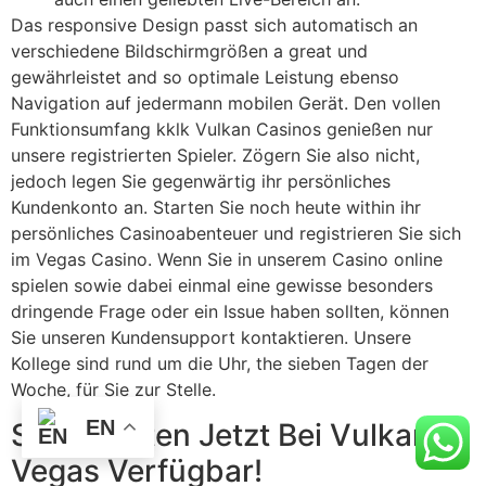
Das responsive Design passt sich automatisch an
verschiedene Bildschirmgrößen a great und
gewährleistet and so optimale Leistung ebenso
Navigation auf jedermann mobilen Gerät. Den vollen
Funktionsumfang kklk Vulkan Casinos genießen nur
unsere registrierten Spieler. Zögern Sie also nicht,
jedoch legen Sie gegenwärtig ihr persönliches
Kundenkonto an. Starten Sie noch heute within ihr
persönliches Casinoabenteuer und registrieren Sie sich
im Vegas Casino. Wenn Sie in unserem Casino online
spielen sowie dabei einmal eine gewisse besonders
dringende Frage oder ein Issue haben sollten, können
Sie unseren Kundensupport kontaktieren. Unsere
Kollege sind rund um die Uhr, the sieben Tagen der
Woche, für Sie zur Stelle.
EN
Sportwetten Jetzt Bei Vulkan
Vegas Verfügbar!