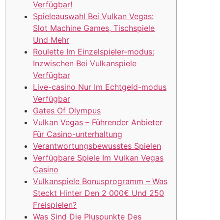
Verfügbar!
Spieleauswahl Bei Vulkan Vegas:
Slot Machine Games, Tischspiele
Und Mehr
Roulette Im Einzelspieler-modus:
Inzwischen Bei Vulkanspiele
Verfügbar
Live-casino Nur Im Echtgeld-modus
Verfügbar
Gates Of Olympus
Vulkan Vegas – Führender Anbieter
Für Casino-unterhaltung
Verantwortungsbewusstes Spielen
Verfügbare Spiele Im Vulkan Vegas
Casino
Vulkanspiele Bonusprogramm – Was
Steckt Hinter Den 2 000€ Und 250
Freispielen?
Was Sind Die Pluspunkte Des