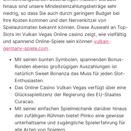
hinaus sind unsere Mindesteinzahlungsbeträge sehr
niedrig, so dass Sie auch durch geringem Budget bei
Ihre Kosten kommen und den Nervenkitzel von
Spielautomaten bekannt können. Diese Auswahl an Top-
Slots im Vulkan Vegas Online casino zeigt, wie vielfältig
und spannend Online-Spiele sein können
vulkan-
germany-spiele.com
.
Mit seinen bunten Symbolen, spannenden Bonus-
Runden ebenso großzügigen Auszahlungen ist
natürlich Sweet Bonanza das Muss für jeden Slot-
Enthusiasten.
Das Online Casino Vulkan Vegas verfügt über eine
Glücksspiellizenz der Regierung des EU-Staates
Curacao.
Mit seiner einfachen Spielmechanik darüber hinaus
den zufälligen Rühmen bietet Plinko eine gewisse
unterhaltsame und zugängliche Spielerfahrung für
alle Arten von Spielern.