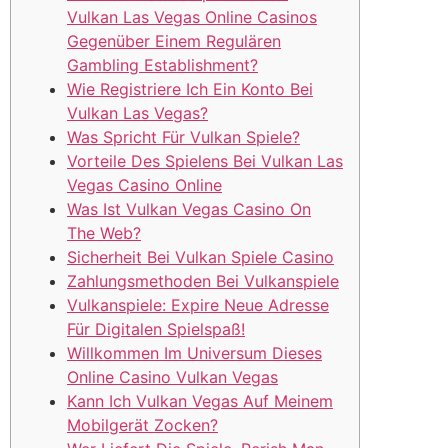
Vulkan Las Vegas Online Casinos
Gegenüber Einem Regulären
Gambling Establishment?
Wie Registriere Ich Ein Konto Bei
Vulkan Las Vegas?
Was Spricht Für Vulkan Spiele?
Vorteile Des Spielens Bei Vulkan Las
Vegas Casino Online
Was Ist Vulkan Vegas Casino On
The Web?
Sicherheit Bei Vulkan Spiele Casino
Zahlungsmethoden Bei Vulkanspiele
Vulkanspiele: Expire Neue Adresse
Für Digitalen Spielspaß!
Willkommen Im Universum Dieses
Online Casino Vulkan Vegas
Kann Ich Vulkan Vegas Auf Meinem
Mobilgerät Zocken?