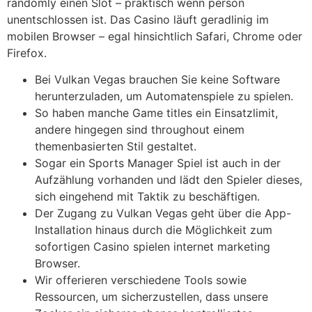
randomly einen Slot – praktisch wenn person
unentschlossen ist. Das Casino läuft geradlinig im
mobilen Browser – egal hinsichtlich Safari, Chrome oder
Firefox.
Bei Vulkan Vegas brauchen Sie keine Software
herunterzuladen, um Automatenspiele zu spielen.
So haben manche Game titles ein Einsatzlimit,
andere hingegen sind throughout einem
themenbasierten Stil gestaltet.
Sogar ein Sports Manager Spiel ist auch in der
Aufzählung vorhanden und lädt den Spieler dieses,
sich eingehend mit Taktik zu beschäftigen.
Der Zugang zu Vulkan Vegas geht über die App-
Installation hinaus durch die Möglichkeit zum
sofortigen Casino spielen internet marketing
Browser.
Wir offerieren verschiedene Tools sowie
Ressourcen, um sicherzustellen, dass unsere