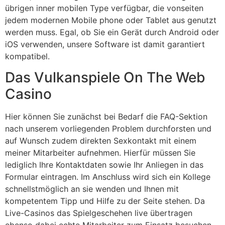
übrigen inner mobilen Type verfügbar, die vonseiten
jedem modernen Mobile phone oder Tablet aus genutzt
werden muss. Egal, ob Sie ein Gerät durch Android oder
iOS verwenden, unsere Software ist damit garantiert
kompatibel.
Das Vulkanspiele On The Web
Casino
Hier können Sie zunächst bei Bedarf die FAQ-Sektion
nach unserem vorliegenden Problem durchforsten und
auf Wunsch zudem direkten Sexkontakt mit einem
meiner Mitarbeiter aufnehmen. Hierfür müssen Sie
lediglich Ihre Kontaktdaten sowie Ihr Anliegen in das
Formular eintragen. Im Anschluss wird sich ein Kollege
schnellstmöglich an sie wenden und Ihnen mit
kompetentem Tipp und Hilfe zu der Seite stehen. Da
Live-Casinos das Spielgeschehen live übertragen