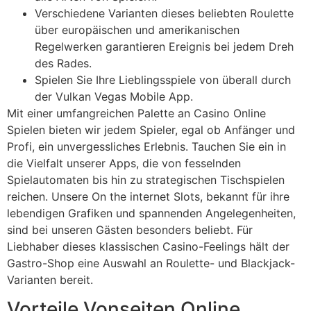
Verschiedene Varianten dieses beliebten Roulette
über europäischen und amerikanischen
Regelwerken garantieren Ereignis bei jedem Dreh
des Rades.
Spielen Sie Ihre Lieblingsspiele von überall durch
der Vulkan Vegas Mobile App.
Mit einer umfangreichen Palette an Casino Online
Spielen bieten wir jedem Spieler, egal ob Anfänger und
Profi, ein unvergessliches Erlebnis. Tauchen Sie ein in
die Vielfalt unserer Apps, die von fesselnden
Spielautomaten bis hin zu strategischen Tischspielen
reichen. Unsere On the internet Slots, bekannt für ihre
lebendigen Grafiken und spannenden Angelegenheiten,
sind bei unseren Gästen besonders beliebt. Für
Liebhaber dieses klassischen Casino-Feelings hält der
Gastro-Shop eine Auswahl an Roulette- und Blackjack-
Varianten bereit.
Vorteile Vonseiten Online