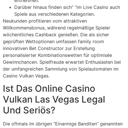
entnehmen.
Darüber hinaus finden sich” “im Live Casino auch
Spiele aus verschiedenen Kategorien.
Neukunden profitieren vom attraktiven
Willkommensbonus, während regelmäßige Spieler
wöchentliches Cashback genießen. Die als sicher
geprüften Wettoptionen umfassen family room
innovativen Bet Constructor zur Erstellung
personalisierter Kombinationswetten für optimisée
Gewinnchancen. Spielfreude erwartet Enthusiasten bei
der umfangreichen Sammlung von Spielautomaten im
Casino Vulkan Vegas.
Ist Das Online Casino
Vulkan Las Vegas Legal
Und Seriös?
Die oftmals im übrigen “Einarmige Banditen” genannten