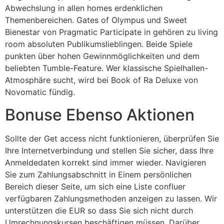
Abwechslung in allen homes erdenklichen
Themenbereichen. Gates of Olympus und Sweet
Bienestar von Pragmatic Participate in gehören zu living
room absoluten Publikumslieblingen. Beide Spiele
punkten über hohen Gewinnmöglichkeiten und dem
beliebten Tumble-Feature. Wer klassische Spielhallen-
Atmosphäre sucht, wird bei Book of Ra Deluxe von
Novomatic fündig.
Bonuse Ebenso Aktionen
Sollte der Get access nicht funktionieren, überprüfen Sie
Ihre Internetverbindung und stellen Sie sicher, dass Ihre
Anmeldedaten korrekt sind immer wieder. Navigieren
Sie zum Zahlungsabschnitt in Einem persönlichen
Bereich dieser Seite, um sich eine Liste confluer
verfügbaren Zahlungsmethoden anzeigen zu lassen. Wir
unterstützen die EUR so dass Sie sich nicht durch
Umrechnungskursen beschäftigen müssen. Darüber