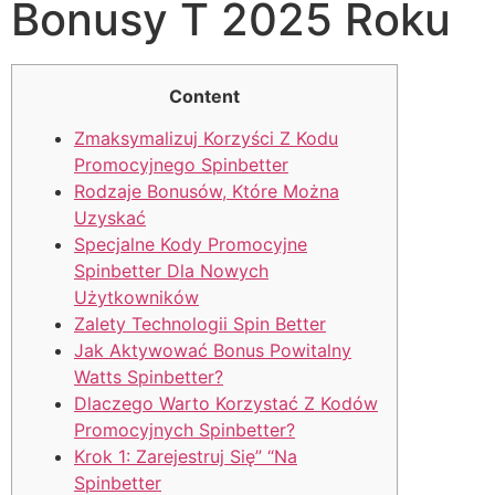
Bonusy T 2025 Roku
Content
Zmaksymalizuj Korzyści Z Kodu
Promocyjnego Spinbetter
Rodzaje Bonusów, Które Można
Uzyskać
Specjalne Kody Promocyjne
Spinbetter Dla Nowych
Użytkowników
Zalety Technologii Spin Better
Jak Aktywować Bonus Powitalny
Watts Spinbetter?
Dlaczego Warto Korzystać Z Kodów
Promocyjnych Spinbetter?
Krok 1: Zarejestruj Się” “Na
Spinbetter