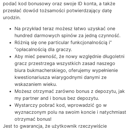
podać kod bonusowy oraz swoje ID konta, a także
przesłać dowód tożsamości potwierdzający datę
urodzin.
Na przykład teraz możesz łatwo uzyskać one
hundred darmowych spinów za jedną czynność.
Różnią się one particular funkcjonalnością i”
“opłacalnością dla graczy.
Aby mieć pewność, że nowy względnie długoletni
gracz przestrzega wszystkich zasad naszego
biura bukmacherskiego, oferujemy wypełnienie
kwestionariusza wiarygodnymi danymi ze
wskazaniem wieku.
Możesz otrzymać zarówno bonus z depozytu, jak
my partner and i bonus bez depozytu.
Wystarczy pobrać kod, wprowadzić go w
wyznaczonym polu na swoim koncie i natychmiast
otrzymać bonus!
Jest to gwarancja, że użytkownik rzeczywiście