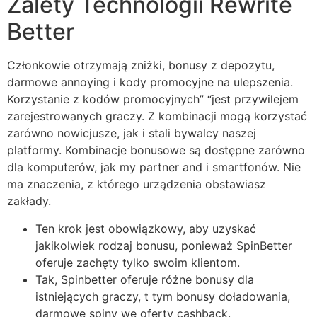
Zalety Technologii Rewrite
Better
Członkowie otrzymają zniżki, bonusy z depozytu,
darmowe annoying i kody promocyjne na ulepszenia.
Korzystanie z kodów promocyjnych” “jest przywilejem
zarejestrowanych graczy. Z kombinacji mogą korzystać
zarówno nowicjusze, jak i stali bywalcy naszej
platformy. Kombinacje bonusowe są dostępne zarówno
dla komputerów, jak my partner and i smartfonów. Nie
ma znaczenia, z którego urządzenia obstawiasz
zakłady.
Ten krok jest obowiązkowy, aby uzyskać
jakikolwiek rodzaj bonusu, ponieważ SpinBetter
oferuje zachęty tylko swoim klientom.
Tak, Spinbetter oferuje różne bonusy dla
istniejących graczy, t tym bonusy doładowania,
darmowe spiny we oferty cashback.