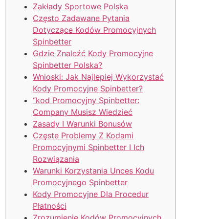
Zakłady Sportowe Polska
Często Zadawane Pytania
Dotyczące Kodów Promocyjnych
Spinbetter
Gdzie Znaleźć Kody Promocyjne
Spinbetter Polska?
Wnioski: Jak Najlepiej Wykorzystać
Kody Promocyjne Spinbetter?
“kod Promocyjny Spinbetter:
Company Musisz Wiedzieć
Zasady I Warunki Bonusów
Częste Problemy Z Kodami
Promocyjnymi Spinbetter I Ich
Rozwiązania
Warunki Korzystania Unces Kodu
Promocyjnego Spinbetter
Kody Promocyjne Dla Procedur
Płatności
Zrozumienie Kodów Promocyjnych