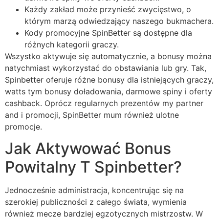
Każdy zakład może przynieść zwycięstwo, o
którym marzą odwiedzający naszego bukmachera.
Kody promocyjne SpinBetter są dostępne dla
różnych kategorii graczy.
Wszystko aktywuje się automatycznie, a bonusy można
natychmiast wykorzystać do obstawiania lub gry. Tak,
Spinbetter oferuje różne bonusy dla istniejących graczy,
watts tym bonusy doładowania, darmowe spiny i oferty
cashback. Oprócz regularnych prezentów my partner
and i promocji, SpinBetter mum również ulotne
promocje.
Jak Aktywować Bonus
Powitalny T Spinbetter?
Jednocześnie administracja, koncentrując się na
szerokiej publiczności z całego świata, wymienia
również mecze bardziej egzotycznych mistrzostw. W