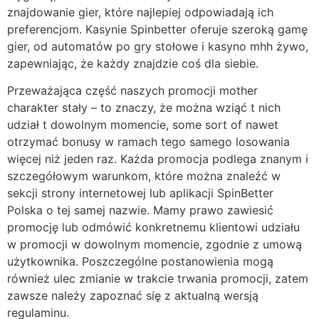
znajdowanie gier, które najlepiej odpowiadają ich
preferencjom. Kasynie Spinbetter oferuje szeroką gamę
gier, od automatów po gry stołowe i kasyno mhh żywo,
zapewniając, że każdy znajdzie coś dla siebie.
Przeważająca część naszych promocji mother
charakter stały – to znaczy, że można wziąć t nich
udział t dowolnym momencie, some sort of nawet
otrzymać bonusy w ramach tego samego losowania
więcej niż jeden raz. Każda promocja podlega znanym i
szczegółowym warunkom, które można znaleźć w
sekcji strony internetowej lub aplikacji SpinBetter
Polska o tej samej nazwie. Mamy prawo zawiesić
promocję lub odmówić konkretnemu klientowi udziału
w promocji w dowolnym momencie, zgodnie z umową
użytkownika. Poszczególne postanowienia mogą
również ulec zmianie w trakcie trwania promocji, zatem
zawsze należy zapoznać się z aktualną wersją
regulaminu.