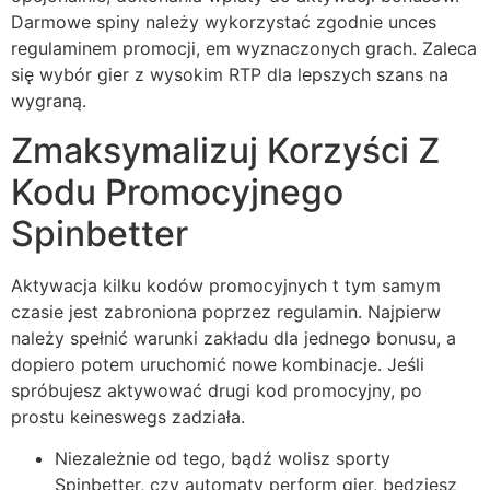
Darmowe spiny należy wykorzystać zgodnie unces
regulaminem promocji, em wyznaczonych grach. Zaleca
się wybór gier z wysokim RTP dla lepszych szans na
wygraną.
Zmaksymalizuj Korzyści Z
Kodu Promocyjnego
Spinbetter
Aktywacja kilku kodów promocyjnych t tym samym
czasie jest zabroniona poprzez regulamin. Najpierw
należy spełnić warunki zakładu dla jednego bonusu, a
dopiero potem uruchomić nowe kombinacje. Jeśli
spróbujesz aktywować drugi kod promocyjny, po
prostu keineswegs zadziała.
Niezależnie od tego, bądź wolisz sporty
Spinbetter, czy automaty perform gier, będziesz