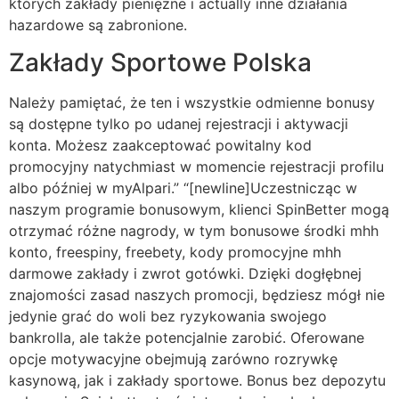
których zakłady pieniężne i actually inne działania
hazardowe są zabronione.
Zakłady Sportowe Polska
Należy pamiętać, że ten i wszystkie odmienne bonusy
są dostępne tylko po udanej rejestracji i aktywacji
konta. Możesz zaakceptować powitalny kod
promocyjny natychmiast w momencie rejestracji profilu
albo później w myAlpari.” “[newline]Uczestnicząc w
naszym programie bonusowym, klienci SpinBetter mogą
otrzymać różne nagrody, w tym bonusowe środki mhh
konto, freespiny, freebety, kody promocyjne mhh
darmowe zakłady i zwrot gotówki. Dzięki dogłębnej
znajomości zasad naszych promocji, będziesz mógł nie
jedynie grać do woli bez ryzykowania swojego
bankrolla, ale także potencjalnie zarobić. Oferowane
opcje motywacyjne obejmują zarówno rozrywkę
kasynową, jak i zakłady sportowe. Bonus bez depozytu