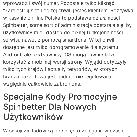
wprowadził swój numer. Pozostaje tylko kliknąć
“Zarejestruj się” i od tej chwili jesteś klientem. Rozrywka
w kasynie on-line Polska to podstawa działalności
Spinbetter, some sort of administracja postarała się, by
użytkownicy mieli dostęp do pełnej funkcjonalności
serwisu nawet z pomocą smartfona. W tej chwili
dostępne jest tylko oprogramowanie dla systemu
Android, ale użytkownicy iOS mogą równie łatwo
korzystać z mobilnej wersji strony. Wyjątki dotyczyły
tylko tych krajów i actually terytoriów, w których
branża hazardowa jest nadmiernie regulowana
względnie całkowicie zabroniona.
Specjalne Kody Promocyjne
Spinbetter Dla Nowych
Użytkowników
W sekcji zakładów są one często zbiegane w czasie z