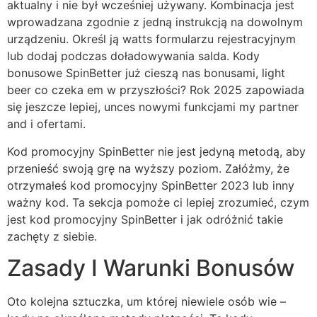
aktualny i nie był wcześniej używany. Kombinacja jest
wprowadzana zgodnie z jedną instrukcją na dowolnym
urządzeniu. Określ ją watts formularzu rejestracyjnym
lub dodaj podczas doładowywania salda. Kody
bonusowe SpinBetter już cieszą nas bonusami, light
beer co czeka em w przyszłości? Rok 2025 zapowiada
się jeszcze lepiej, unces nowymi funkcjami my partner
and i ofertami.
Kod promocyjny SpinBetter nie jest jedyną metodą, aby
przenieść swoją grę na wyższy poziom. Załóżmy, że
otrzymałeś kod promocyjny SpinBetter 2023 lub inny
ważny kod. Ta sekcja pomoże ci lepiej zrozumieć, czym
jest kod promocyjny SpinBetter i jak odróżnić takie
zachęty z siebie.
Zasady I Warunki Bonusów
Oto kolejna sztuczka, um której niewiele osób wie –