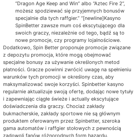
“Dragon Age Keep and Win” albo “Aztec Fire 2”,
możesz spodziewać się przyjemnych bonusów
specjalnie dla tych raffgier.” “[newline]Kasyno
SpinBetter zawsze mum coś ekscytującego dla
swoich graczy, niezależnie od tego, bądź są to
nowe promocje, czy programy lojalnościowe.
Dodatkowo, Spin Better proponuje promocje związane
z depozytu promocja, które mogą obejmować
specjalne bonusy za używanie określonych metod
płatności. Gracze powinni zwrócić uwagę na spełnieniu
warunków tych promocji w określony czas, aby
maksymalizować swoje korzyści. Spinbetter kasyno
regularnie aktualizuje swoją ofertę, dodając nowe tytuły
i zapewniając ciągłe świeże i actually ekscytujące
doświadczenia dla graczy. Chociaż zakłady
bukmacherskie, zakłady sportowe nie są głównym
produktem oferowanym przez Spinbetter, szeroka
gama automatów i raffgier stołowych z pewnością
zadowoli fanów różnorodnych form hazardu.