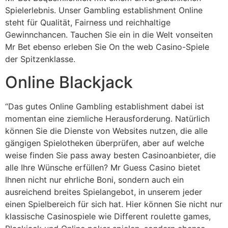
Spielerlebnis. Unser Gambling establishment Online
steht für Qualität, Fairness und reichhaltige
Gewinnchancen. Tauchen Sie ein in die Welt vonseiten
Mr Bet ebenso erleben Sie On the web Casino-Spiele
der Spitzenklasse.
Online Blackjack
“Das gutes Online Gambling establishment dabei ist
momentan eine ziemliche Herausforderung. Natürlich
können Sie die Dienste von Websites nutzen, die alle
gängigen Spielotheken überprüfen, aber auf welche
weise finden Sie pass away besten Casinoanbieter, die
alle Ihre Wünsche erfüllen? Mr Guess Casino bietet
Ihnen nicht nur ehrliche Boni, sondern auch ein
ausreichend breites Spielangebot, in unserem jeder
einen Spielbereich für sich hat. Hier können Sie nicht nur
klassische Casinospiele wie Different roulette games,