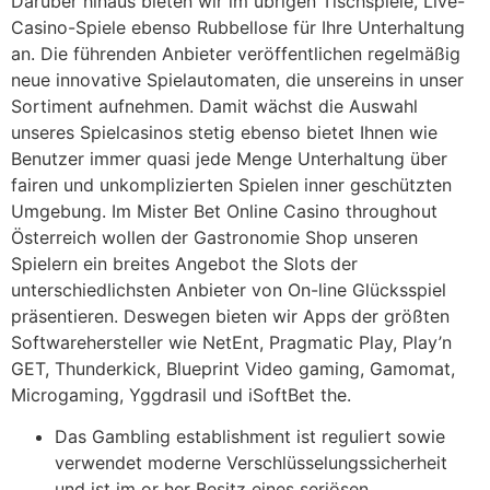
Darüber hinaus bieten wir im übrigen Tischspiele, Live-
Casino-Spiele ebenso Rubbellose für Ihre Unterhaltung
an. Die führenden Anbieter veröffentlichen regelmäßig
neue innovative Spielautomaten, die unsereins in unser
Sortiment aufnehmen. Damit wächst die Auswahl
unseres Spielcasinos stetig ebenso bietet Ihnen wie
Benutzer immer quasi jede Menge Unterhaltung über
fairen und unkomplizierten Spielen inner geschützten
Umgebung. Im Mister Bet Online Casino throughout
Österreich wollen der Gastronomie Shop unseren
Spielern ein breites Angebot the Slots der
unterschiedlichsten Anbieter von On-line Glücksspiel
präsentieren. Deswegen bieten wir Apps der größten
Softwarehersteller wie NetEnt, Pragmatic Play, Play’n
GET, Thunderkick, Blueprint Video gaming, Gamomat,
Microgaming, Yggdrasil und iSoftBet the.
Das Gambling establishment ist reguliert sowie
verwendet moderne Verschlüsselungssicherheit
und ist im or her Besitz eines seriösen