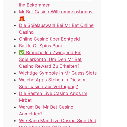
Ihn Bekommen
Mr Bet Casino Willkommensbonus
🎁
Die Spielauswahl Bei Mr Bet Online
Casino
Online Casino über Echtgeld
Battle Of Spins Boni
✅ Brauche Ich Zwingend Ein
Spielerkonto, Um Den Mr Bet
Casino Reward Zu Erhalten?
Wichtige Symbole In Mr Guess Slots
Welche Apps Stehen In Diesem
Spielcasino Zur Verfügung?
Die Besten Live Casino Apps Im
Mrbet
Warum Bei Mr Bet Casino
Anmelden?
Wie Kann Man Live Casino Sinn Und