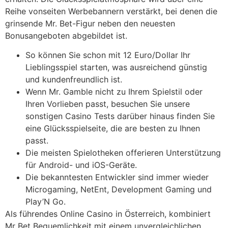
Reihe vonseiten Werbebannern verstärkt, bei denen die
grinsende Mr. Bet-Figur neben den neuesten
Bonusangeboten abgebildet ist.
So können Sie schon mit 12 Euro/Dollar Ihr
Lieblingsspiel starten, was ausreichend günstig
und kundenfreundlich ist.
Wenn Mr. Gamble nicht zu Ihrem Spielstil oder
Ihren Vorlieben passt, besuchen Sie unsere
sonstigen Casino Tests darüber hinaus finden Sie
eine Glücksspielseite, die are besten zu Ihnen
passt.
Die meisten Spielotheken offerieren Unterstützung
für Android- und iOS-Geräte.
Die bekanntesten Entwickler sind immer wieder
Microgaming, NetEnt, Development Gaming und
Play’N Go.
Als führendes Online Casino in Österreich, kombiniert
Mr Bet Bequemlichkeit mit einem unvergleichlichen