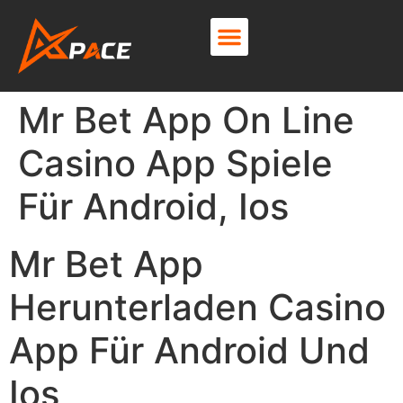
Mr Bet App On Line
Casino App Spiele
Für Android, Ios
Mr Bet App
Herunterladen Casino
App Für Android Und
Ios