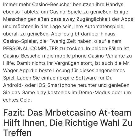
Immer mehr Casino-Besucher benutzen ihre Handys
ebenso Tablets, um Casino-Spiele zu genießen. Einige
Menschen genießen pass away Zugänglichkeit der Apps
und möchten in der Lage sein, ihre Automatenspiele
überall zu genießen. Aber es gibt darüber hinaus
Casino-Spieler, die” “wenig Zeit haben, o auf einem
PERSONAL COMPUTER zu zocken. In beiden Fällen ist
Casino-Besuchern die mobile phone Casino-Variante zu
Hilfe. Damit nichts Ihr Vergnügen stört, ist auch die Mr
Wager App die beste Lösung für dieses angenehmes
Spiel. Laden Sie einfach expire Software für Du
Android- oder iOS-Smartphone herunter und genießen
Sie das Game play kostenlos im Demo-Modus oder um
echtes Geld.
Fazit: Das Mrbetcasino At-team
Hilft Ihnen, Die Richtige Wahl Zu
Treffen