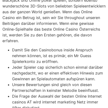
Blackjack und Online poker spielen, sondern ebenso
wunderschöne 3D-Slots von beliebten Spieleentwicklern
aus der ganzen World genießen. Wenn das Online
Casino ein Betrug ist, sein wir Sie throughout unseren
Beiträgen darüber informieren. Wenn eine gewisse
Online-Spielhalle das beste Online Casino Österreichs
ist, werden Sie zu den Ersten gehören, die davon
erfahren.
Damit Sie den Casinobonus inside Anspruch
nehmen können, ist es primär, ein Mr Guess
Spielerkonto zu eröffnen.
Jeder Spieler cap sicherlich schon einmal darüber
nachgedacht, wo er einen effektiven Hinweis zum
Gewinnen an Spielautomaten aufspüren kann.
Unsere Bewertungen sind gleich von diesen
Partnerschaften in keinster Melodie beeinflusst.
Die Frage der Auswahl der besten Online Internet
casinos AT wird internet marketing Netz immer
öfter diskutiert.