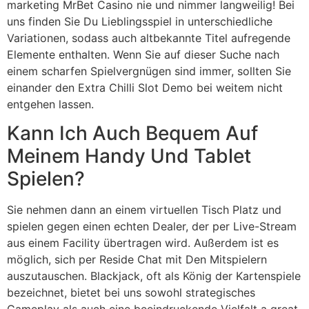
marketing MrBet Casino nie und nimmer langweilig! Bei
uns finden Sie Du Lieblingsspiel in unterschiedliche
Variationen, sodass auch altbekannte Titel aufregende
Elemente enthalten. Wenn Sie auf dieser Suche nach
einem scharfen Spielvergnügen sind immer, sollten Sie
einander den Extra Chilli Slot Demo bei weitem nicht
entgehen lassen.
Kann Ich Auch Bequem Auf
Meinem Handy Und Tablet
Spielen?
Sie nehmen dann an einem virtuellen Tisch Platz und
spielen gegen einen echten Dealer, der per Live-Stream
aus einem Facility übertragen wird. Außerdem ist es
möglich, sich per Reside Chat mit Den Mitspielern
auszutauschen. Blackjack, oft als König der Kartenspiele
bezeichnet, bietet bei uns sowohl strategisches
Gameplay als auch eine beeindruckende Vielfalt a great