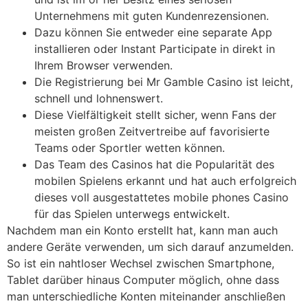
Unternehmens mit guten Kundenrezensionen.
Dazu können Sie entweder eine separate App
installieren oder Instant Participate in direkt in
Ihrem Browser verwenden.
Die Registrierung bei Mr Gamble Casino ist leicht,
schnell und lohnenswert.
Diese Vielfältigkeit stellt sicher, wenn Fans der
meisten großen Zeitvertreibe auf favorisierte
Teams oder Sportler wetten können.
Das Team des Casinos hat die Popularität des
mobilen Spielens erkannt und hat auch erfolgreich
dieses voll ausgestattetes mobile phones Casino
für das Spielen unterwegs entwickelt.
Nachdem man ein Konto erstellt hat, kann man auch
andere Geräte verwenden, um sich darauf anzumelden.
So ist ein nahtloser Wechsel zwischen Smartphone,
Tablet darüber hinaus Computer möglich, ohne dass
man unterschiedliche Konten miteinander anschließen