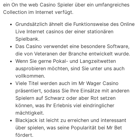
ein On the web Casino Spieler über ein umfangreiches
Collection im Internet verfügt.
Grundsätzlich ähnelt die Funktionsweise des Online
Live Internet casinos der einer stationären
Spielbank.
Das Casino verwendet eine besondere Software,
die von Veteranen der Branche entwickelt wurde.
Wenn Sie gerne Pokal- und Langzeitwetten
ausprobieren möchten, sind Sie unter uns auch
vollkommen.
Viele Titel werden auch im Mr Wager Casino
präsentiert, sodass Sie Ihre Einsätze mit anderen
Spielern auf Schwarz oder aber Rot setzen
können, was Ihr Erlebnis viel eindringlicher
mächtigkeit.
Blackjack ist leicht zu erreichen und interessant
über spielen, was seine Popularität bei Mr Bet
fördert.