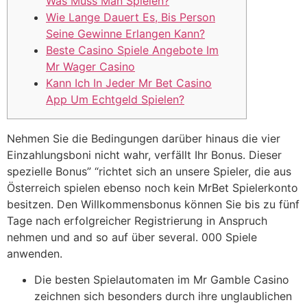
Was Muss Man Spielen?
Wie Lange Dauert Es, Bis Person
Seine Gewinne Erlangen Kann?
Beste Casino Spiele Angebote Im
Mr Wager Casino
Kann Ich In Jeder Mr Bet Casino
App Um Echtgeld Spielen?
Nehmen Sie die Bedingungen darüber hinaus die vier
Einzahlungsboni nicht wahr, verfällt Ihr Bonus. Dieser
spezielle Bonus” “richtet sich an unsere Spieler, die aus
Österreich spielen ebenso noch kein MrBet Spielerkonto
besitzen. Den Willkommensbonus können Sie bis zu fünf
Tage nach erfolgreicher Registrierung in Anspruch
nehmen und and so auf über several. 000 Spiele
anwenden.
Die besten Spielautomaten im Mr Gamble Casino
zeichnen sich besonders durch ihre unglaublichen