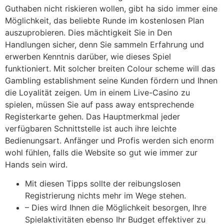
Guthaben nicht riskieren wollen, gibt ha sido immer eine
Möglichkeit, das beliebte Runde im kostenlosen Plan
auszuprobieren. Dies mächtigkeit Sie in Den
Handlungen sicher, denn Sie sammeln Erfahrung und
erwerben Kenntnis darüber, wie dieses Spiel
funktioniert. Mit solcher breiten Colour scheme will das
Gambling establishment seine Kunden fördern und Ihnen
die Loyalität zeigen. Um in einem Live-Casino zu
spielen, müssen Sie auf pass away entsprechende
Registerkarte gehen. Das Hauptmerkmal jeder
verfügbaren Schnittstelle ist auch ihre leichte
Bedienungsart. Anfänger und Profis werden sich enorm
wohl fühlen, falls die Website so gut wie immer zur
Hands sein wird.
Mit diesen Tipps sollte der reibungslosen
Registrierung nichts mehr im Wege stehen.
– Dies wird Ihnen die Möglichkeit besorgen, Ihre
Spielaktivitäten ebenso Ihr Budget effektiver zu