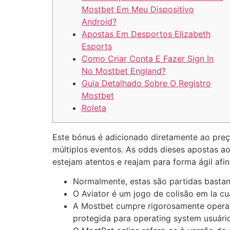
Mostbet Em Meu Dispositivo
Android?
Apostas Em Desportos Elizabeth
Esports
Como Criar Conta E Fazer Sign In
No Mostbet England?
Guia Detalhado Sobre O Registro
Mostbet
Roleta
Este bónus é adicionado diretamente ao pre
múltiplos eventos. As odds dieses apostas ao 
estejam atentos e reajam para forma ágil afin
Normalmente, estas são partidas bastan
O Aviator é um jogo de colisão em la c
A Mostbet cumpre rigorosamente operati
protegida para operating system usuários