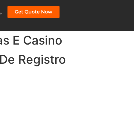
Get Quote Now
s
as E Casino
De Registro