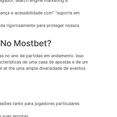
egador, search engine marketing a
rança e acessibilidade com” “suporte em
ada rigorosamente para proteger nossos
s No Mostbet?
as no ano de partidas em andamento. Isso
acterísticas de uma casa de apostas e de um
vel at the uma ampla diversidade de eventos
casiões tanto para jogadores particulares
m suas apostas.