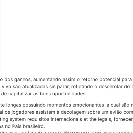
ço dos ganhos, aumentando assim o retorno potencial par
vivo são atualizadas sin parar, refletindo o desenrolar do
 de capitalizar as bons oportunidades.
te longas possuindo momentos emocionantes la cual são mu
ual os jogadores assistem à decolagem sobre um avião co
ng system requisitos internacionais at the legais, fornec
 no País brasileiro.