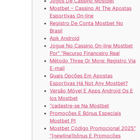
Jogos De Cassino Mostbet
Mostbet – Cassino At The Apostas
Esportivas On-line
Registro De Conta Mostbet No
Brasil
Apk Android
Jogue No Cassino On-line Mostbet
Por” “Recurso Financeiro Real
Método Three Or More: Registro Via
E-mail
Quais Opções Em Apostas
Esportivas Há Not Any Mostbet?
Versão Móvel E Apps Android Os E
Ios Mostbet
“cadastre-se Na Mostbet
Promoções E Bónus Especiais
Mostbet Pt
Mostbet Código Promocional 2025″
“[newline]bônus E Promoções