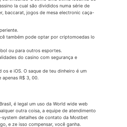
ssino la cual são divididos numa série de
r, baccarat, jogos de mesa electronic caça-
periente.
ocê também pode optar por criptomoedas lo
ebol ou para outros esportes.
alidades do casino com segurança e
 os e iOS. O saque de teu dinheiro é um
e apenas R$ 3, 00.
Brasil, é legal um uso da World wide web
alquer outra coisa, a equipe de atendimento
ing-system detalhes de contato da Mostbet
ogo, e ze isso compensar, você ganha.