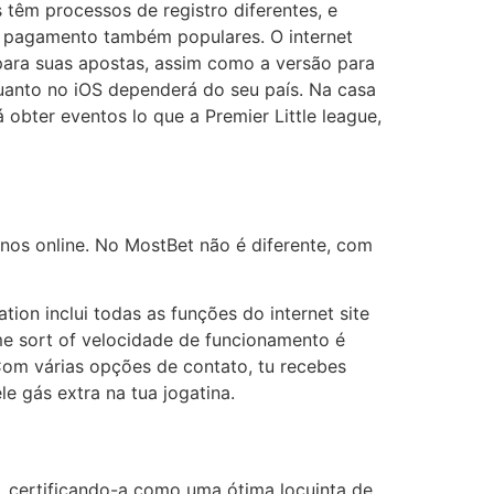
 têm processos de registro diferentes, e
e pagamento também populares. O internet
S para suas apostas, assim como a versão para
uanto no iOS dependerá do seu país. Na casa
obter eventos lo que a Premier Little league,
inos online. No MostBet não é diferente, com
ion inclui todas as funções do internet site
me sort of velocidade de funcionamento é
 Com várias opções de contato, tu recebes
e gás extra na tua jogatina.
, certificando-a como uma ótima locuinta de