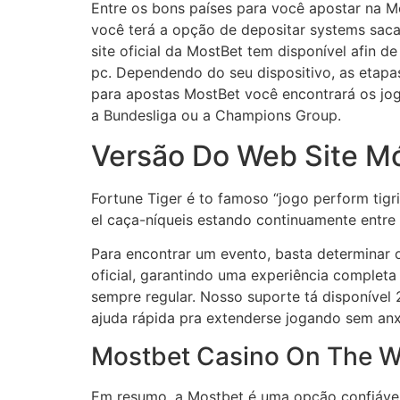
Entre os bons países para você apostar na Mo
você terá a opção de depositar systems sac
site oficial da MostBet tem disponível afin 
pc. Dependendo do seu dispositivo, as etapa
para apostas MostBet você encontrará os jogo
a Bundesliga ou a Champions Group.
Versão Do Web Site M
Fortune Tiger é to famoso “jogo perform tigr
el caça-níqueis estando continuamente entre
Para encontrar um evento, basta determinar o
oficial, garantindo uma experiência complet
sempre regular. Nosso suporte tá disponível 
ajuda rápida pra extenderse jogando sem anxi
Mostbet Casino On The W
Em resumo, a Mostbet é uma opção confiável e