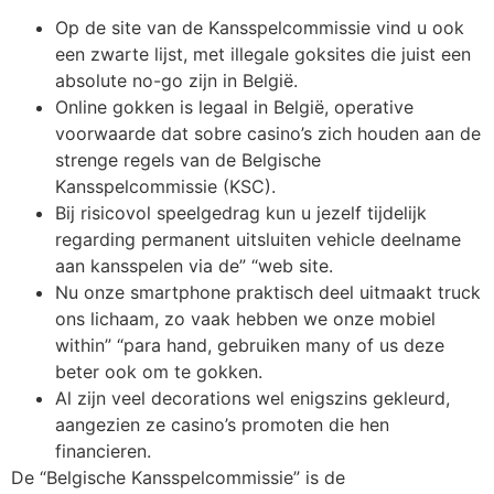
Op de site van de Kansspelcommissie vind u ook
een zwarte lijst, met illegale goksites die juist een
absolute no-go zijn in België.
Online gokken is legaal in België, operative
voorwaarde dat sobre casino’s zich houden aan de
strenge regels van de Belgische
Kansspelcommissie (KSC).
Bij risicovol speelgedrag kun u jezelf tijdelijk
regarding permanent uitsluiten vehicle deelname
aan kansspelen via de” “web site.
Nu onze smartphone praktisch deel uitmaakt truck
ons lichaam, zo vaak hebben we onze mobiel
within” “para hand, gebruiken many of us deze
beter ook om te gokken.
Al zijn veel decorations wel enigszins gekleurd,
aangezien ze casino’s promoten die hen
financieren.
De “Belgische Kansspelcommissie” is de