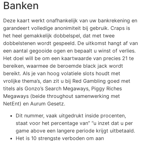
Banken
Deze kaart werkt onafhankelijk van uw bankrekening en
garandeert volledige anonimiteit bij gebruik. Craps is
het heel gemakkelijk dobbelspel, dat met twee
dobbelstenen wordt gespeeld. De uitkomst hangt af van
een aantal gegooide ogen en bepaalt u winst of verlies.
Het doel will be om een kaartwaarde van precies 21 te
bereiken, waarmee de beroemde black jack wordt
bereikt. Als je van hoog volatiele slots houdt met
vrolijke thema’s, dan zit u bij Red Gambling goed met
titels als Gonzo’s Search Megaways, Piggy Riches
Megaways (beide throughout samenwerking met
NetEnt) en Aurum Gesetz.
Dit nummer, vaak uitgedrukt inside procenten,
staat voor het percentage van” “u inzet dat u per
game above een langere periode krijgt uitbetaald.
Het is 10 strengste verboden om aan