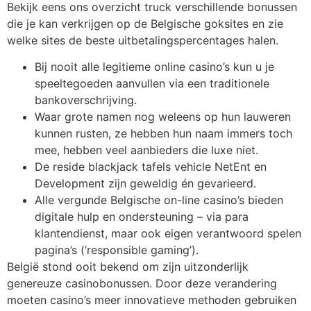
Bekijk eens ons overzicht truck verschillende bonussen
die je kan verkrijgen op de Belgische goksites en zie
welke sites de beste uitbetalingspercentages halen.
Bij nooit alle legitieme online casino’s kun u je
speeltegoeden aanvullen via een traditionele
bankoverschrijving.
Waar grote namen nog weleens op hun lauweren
kunnen rusten, ze hebben hun naam immers toch
mee, hebben veel aanbieders die luxe niet.
De reside blackjack tafels vehicle NetEnt en
Development zijn geweldig én gevarieerd.
Alle vergunde Belgische on-line casino’s bieden
digitale hulp en ondersteuning – via para
klantendienst, maar ook eigen verantwoord spelen
pagina’s (‘responsible gaming’).
België stond ooit bekend om zijn uitzonderlijk
genereuze casinobonussen. Door deze verandering
moeten casino’s meer innovatieve methoden gebruiken