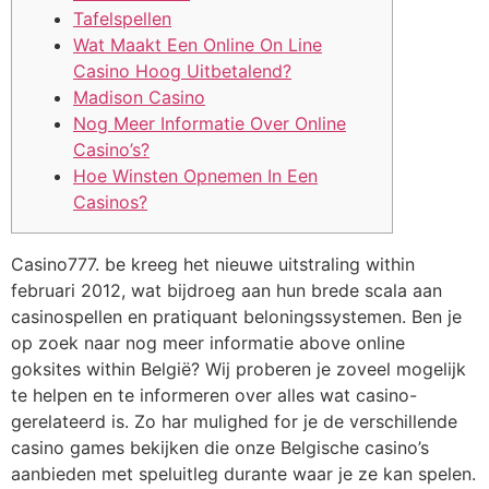
Tafelspellen
Wat Maakt Een Online On Line
Casino Hoog Uitbetalend?
Madison Casino
Nog Meer Informatie Over Online
Casino’s?
Hoe Winsten Opnemen In Een
Casinos?
Casino777. be kreeg het nieuwe uitstraling within
februari 2012, wat bijdroeg aan hun brede scala aan
casinospellen en pratiquant beloningssystemen. Ben je
op zoek naar nog meer informatie above online
goksites within België? Wij proberen je zoveel mogelijk
te helpen en te informeren over alles wat casino-
gerelateerd is. Zo har mulighed for je de verschillende
casino games bekijken die onze Belgische casino’s
aanbieden met speluitleg durante waar je ze kan spelen.