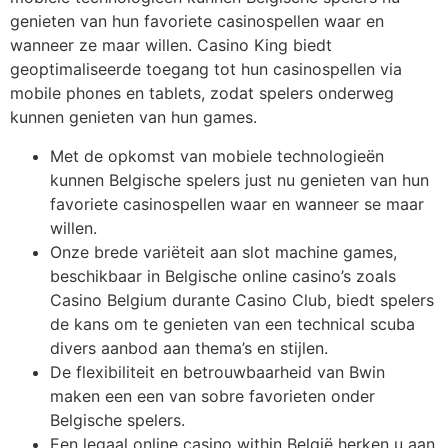
genieten van hun favoriete casinospellen waar en
wanneer ze maar willen. Casino King biedt
geoptimaliseerde toegang tot hun casinospellen via
mobile phones en tablets, zodat spelers onderweg
kunnen genieten van hun games.
Met de opkomst van mobiele technologieën
kunnen Belgische spelers just nu genieten van hun
favoriete casinospellen waar en wanneer se maar
willen.
Onze brede variëteit aan slot machine games,
beschikbaar in Belgische online casino’s zoals
Casino Belgium durante Casino Club, biedt spelers
de kans om te genieten van een technical scuba
divers aanbod aan thema’s en stijlen.
De flexibiliteit en betrouwbaarheid van Bwin
maken een een van sobre favorieten onder
Belgische spelers.
Een legaal online casino within België herken u aan