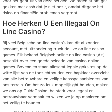
voor het gebruik van deze service. We raden af om ght
gokken met cash dat je niet bezit, omdat ditgene het
risico op financiële problemen vergroot.
Hoe Herken U Een Illegaal On
Line Casino?
Bij veel Belgische on-line casino’s kan dit al zonder
account, met uitzondering truck de live on line casino
games. Elk bekend Belgisch online on line casino (A+)
beschikt over een goede selectie van casino online
games. Bovendien staan allesamt legale goksites op de
witte lijst van de toezichthouder, een hapklaar overzicht
van alle betrouwbare en veilige kansspelaanbieders van
ons terrain. Om het zo leuk mogelijk ght houden, maken
we ons op GuideCasino. be sterk voor legaal en
betrouwbaar vermaak en wijzen we je op manieren om
het veilig te houden.