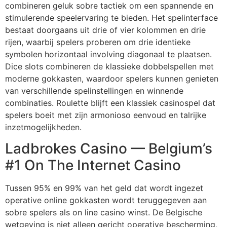
combineren geluk sobre tactiek om een spannende en
stimulerende speelervaring te bieden. Het spelinterface
bestaat doorgaans uit drie of vier kolommen en drie
rijen, waarbij spelers proberen om drie identieke
symbolen horizontaal involving diagonaal te plaatsen.
Dice slots combineren de klassieke dobbelspellen met
moderne gokkasten, waardoor spelers kunnen genieten
van verschillende spelinstellingen en winnende
combinaties. Roulette blijft een klassiek casinospel dat
spelers boeit met zijn armonioso eenvoud en talrijke
inzetmogelijkheden.
Ladbrokes Casino — Belgium’s
#1 On The Internet Casino
Tussen 95% en 99% van het geld dat wordt ingezet
operative online gokkasten wordt teruggegeven aan
sobre spelers als on line casino winst. De Belgische
wetgeving is niet alleen gericht operative bescherming,