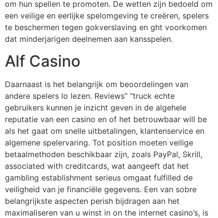
om hun spellen te promoten. De wetten zijn bedoeld om
een veilige en eerlijke spelomgeving te creëren, spelers
te beschermen tegen gokverslaving en ght voorkomen
dat minderjarigen deelnemen aan kansspelen.
Alf Casino
Daarnaast is het belangrijk om beoordelingen van
andere spelers lo lezen. Reviews” “truck echte
gebruikers kunnen je inzicht geven in de algehele
reputatie van een casino en of het betrouwbaar will be
als het gaat om snelle uitbetalingen, klantenservice en
algemene spelervaring. Tot position moeten veilige
betaalmethoden beschikbaar zijn, zoals PayPal, Skrill,
associated with creditcards, wat aangeeft dat het
gambling establishment serieus omgaat fulfilled de
veiligheid van je financiële gegevens. Een van sobre
belangrijkste aspecten perish bijdragen aan het
maximaliseren van u winst in on the internet casino’s, is