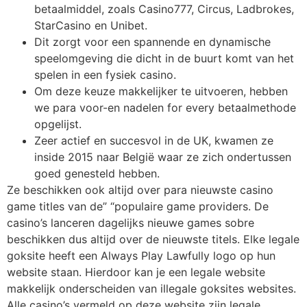
betaalmiddel, zoals Casino777, Circus, Ladbrokes,
StarCasino en Unibet.
Dit zorgt voor een spannende en dynamische
speelomgeving die dicht in de buurt komt van het
spelen in een fysiek casino.
Om deze keuze makkelijker te uitvoeren, hebben
we para voor-en nadelen for every betaalmethode
opgelijst.
Zeer actief en succesvol in de UK, kwamen ze
inside 2015 naar België waar ze zich ondertussen
goed genesteld hebben.
Ze beschikken ook altijd over para nieuwste casino
game titles van de” “populaire game providers. De
casino’s lanceren dagelijks nieuwe games sobre
beschikken dus altijd over de nieuwste titels. Elke legale
goksite heeft een Always Play Lawfully logo op hun
website staan. Hierdoor kan je een legale website
makkelijk onderscheiden van illegale goksites websites.
Alle casino’s vermeld op deze website zijn legale