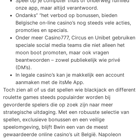
Speel op je computer thuis of onderweg fulfilled
onze app, maar altijd verantwoord.
Ondanks” “het verbod op bonussen, bieden
Belgische on-line casino’s nog steeds vele acties,
promoties en specials.
Onder meer Casino777, Circus en Unibet gebruiken
speciale social media teams die niet alleen het
moon boot promoten, maar ook vragen
beantwoorden – zowel publiekelijk wie privé
(DM’s).
In legale casino’s kan je makkelijk een account
aanmaken met de itsMe App.
Toch zien all of us dat spellen wie blackjack en different
roulette games steeds populairder worden bij
gevorderde spelers die op zoek zijn naar meer
strategische uitdaging. Met een robuuste selectie van
spellen, exclusieve bonussen en een veilige
speelomgeving, blijft Bwin een van de meest
gewaardeerde online casino’s uit België. Napoleon