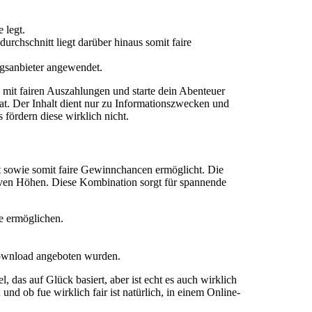
 legt.
chschnitt liegt darüber hinaus somit faire
ngsanbieter angewendet.
 mit fairen Auszahlungen und starte dein Abenteuer
eat. Der Inhalt dient nur zu Informationszwecken und
fördern diese wirklich nicht.
 sowie somit faire Gewinnchancen ermöglicht. Die
aktiven Höhen. Diese Kombination sorgt für spannende
e ermöglichen.
 Download angeboten wurden.
, das auf Glück basiert, aber ist echt es auch wirklich
nd ob fue wirklich fair ist natürlich, in einem Online-