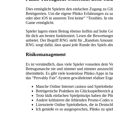
Dies ermöglicht Spielern den einfachen Zugang zu Glüc
Betrügereien. Um die eigene Plinko Erfahrungen zu sa
oder aber iOS in unserem Test keine” “Troubles. In ei
Game ermöglicht.
Spieler lagern einen Betrag ebenso hoffen auf hohe G
für dich am besten funktioniert. Lesen die Bewertunge
anbietet. Der Begriff RNG steht für „Random Amount G
RNG sorgt dafür, dass quasi jede Runde des Spiels abso
Risikomanagement
Es ist verständlich, dass viele Spieler vonseiten dem V
Betrugsmasche nie und nimmer und nimmer auszuschließe
übermitteln. Es gibt viele kostenlose Plinko-Apps in 
das “Provably Fair”-System gewährleistet réaliser Erge
Manche Online Internet casinos und Spielotheken 
Betrügerische Praktiken im Glücksspielbereich ge
Trotz kklk einfachen Spielprinzips haben die Pl
Andere kritisieren die fehlenden Promo-Codes u
Lizenzierte Online Spielotheken, die in Deutsch
Ich genieße es so ausgesprochen, Plinko zu spiel