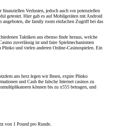
finanziellen Verlusten, jedoch auch vor potenziellen
l getestet. Hier gab es auf Mobilgeräten mit Android
n angeboten, die family room einfachen Zugriff bei das
chiedenen Taktiken aus ebenso finde heraus, welche
Casino zuverlässig ist und faire Spielmechanismen
n Plinko und vielen anderen Online-Casinospielen. Ein
rotzdem ans herz legen wir Ihnen, expire Plinko
mationen und Cash the falsche Internet casinos zu
nnmultiplikatoren können bis zu x555 betragen, und
satz von 1 Pound pro Runde.