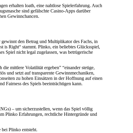
en erhalten loath, eine nahtlose Spielerfahrung. Auch
trugsmasche sind gefälschte Casino-Apps darüber
 hohen Gewinnchancen.
gewinnt den Betrag und Multiplikator des Fachs, in
 is Right“ stammt. Plinko, ein beliebtes Glücksspiel,
es Spiel nicht legal zugelassen, was betrügerische
ie mittlere Volatilität ergeben” “einander stetige,
riös und setzt auf transparente Gewinnmechaniken,
vonseiten zu hohen Einsätzen in der Hoffnung auf einen
nd Fairness des Spiels beeinträchtigen kann.
Gs) – um sicherzustellen, wenn das Spiel völlig
um Plinko Erfahrungen, rechtliche Hintergründe und
bei Plinko entsteht.