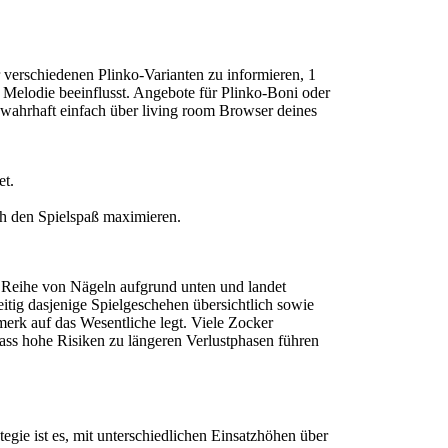
 verschiedenen Plinko-Varianten zu informieren, 1
 Melodie beeinflusst. Angebote für Plinko-Boni oder
s wahrhaft einfach über living room Browser deines
et.
h den Spielspaß maximieren.
ine Reihe von Nägeln aufgrund unten und landet
tig dasjenige Spielgeschehen übersichtlich sowie
merk auf das Wesentliche legt. Viele Zocker
dass hohe Risiken zu längeren Verlustphasen führen
tegie ist es, mit unterschiedlichen Einsatzhöhen über