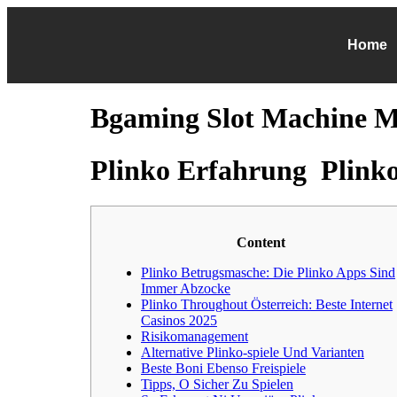
Home
Bgaming Slot Machine 
Plinko Erfahrung ️ Plin
Content
Plinko Betrugsmasche: Die Plinko Apps Sind
Immer Abzocke
Plinko Throughout Österreich: Beste Internet
Casinos 2025
Risikomanagement
Alternative Plinko-spiele Und Varianten
Beste Boni Ebenso Freispiele
Tipps, O Sicher Zu Spielen