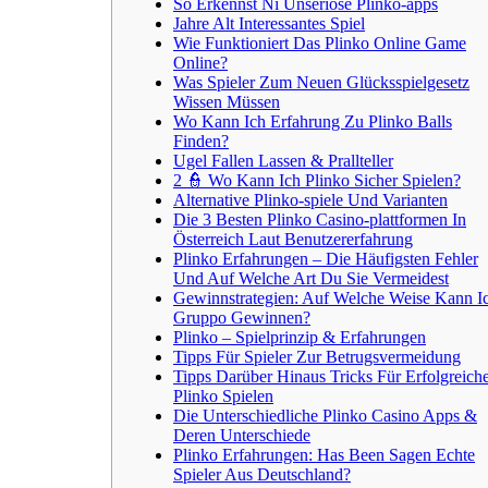
So Erkennst Ni Unseriöse Plinko-apps
Jahre Alt Interessantes Spiel
Wie Funktioniert Das Plinko Online Game
Online?
Was Spieler Zum Neuen Glücksspielgesetz
Wissen Müssen
Wo Kann Ich Erfahrung Zu Plinko Balls
Finden?
Ugel Fallen Lassen & Prallteller
2 👮 Wo Kann Ich Plinko Sicher Spielen?
Alternative Plinko-spiele Und Varianten
Die 3 Besten Plinko Casino-plattformen In
Österreich Laut Benutzererfahrung
Plinko Erfahrungen – Die Häufigsten Fehler
Und Auf Welche Art Du Sie Vermeidest
Gewinnstrategien: Auf Welche Weise Kann I
Gruppo Gewinnen?
Plinko – Spielprinzip & Erfahrungen
Tipps Für Spieler Zur Betrugsvermeidung
Tipps Darüber Hinaus Tricks Für Erfolgreich
Plinko Spielen
Die Unterschiedliche Plinko Casino Apps &
Deren Unterschiede
Plinko Erfahrungen: Has Been Sagen Echte
Spieler Aus Deutschland?