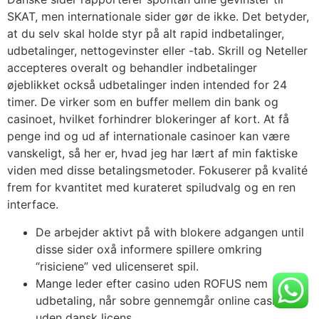
SKAT, men internationale sider gør de ikke. Det betyder,
at du selv skal holde styr på alt rapid indbetalinger,
udbetalinger, nettogevinster eller -tab. Skrill og Neteller
accepteres overalt og behandler indbetalinger
øjeblikket också udbetalinger inden intended for 24
timer. De virker som en buffer mellem din bank og
casinoet, hvilket forhindrer blokeringer af kort. At få
penge ind og ud af internationale casinoer kan være
vanskeligt, så her er, hvad jeg har lært af min faktiske
viden med disse betalingsmetoder. Fokuserer på kvalité
frem for kvantitet med kurateret spiludvalg og en ren
interface.
De arbejder aktivt på with blokere adgangen until
disse sider oxå informere spillere omkring
“risiciene” ved ulicenseret spil.
Mange leder efter casino uden ROFUS nem
udbetaling, når sobre gennemgår online casinoer
uden dansk licens.