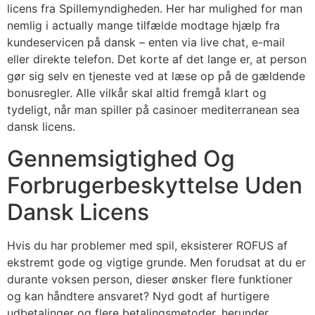
licens fra Spillemyndigheden. Her har mulighed for man
nemlig i actually mange tilfælde modtage hjælp fra
kundeservicen på dansk – enten via live chat, e-mail
eller direkte telefon. Det korte af det lange er, at person
gør sig selv en tjeneste ved at læse op på de gældende
bonusregler. Alle vilkår skal altid fremgå klart og
tydeligt, når man spiller på casinoer mediterranean sea
dansk licens.
Gennemsigtighed Og
Forbrugerbeskyttelse Uden
Dansk Licens
Hvis du har problemer med spil, eksisterer ROFUS af
ekstremt gode og vigtige grunde. Men forudsat at du er
durante voksen person, dieser ønsker flere funktioner
og kan håndtere ansvaret? Nyd godt af hurtigere
udbetalinger og flere betalingsmetoder, herunder