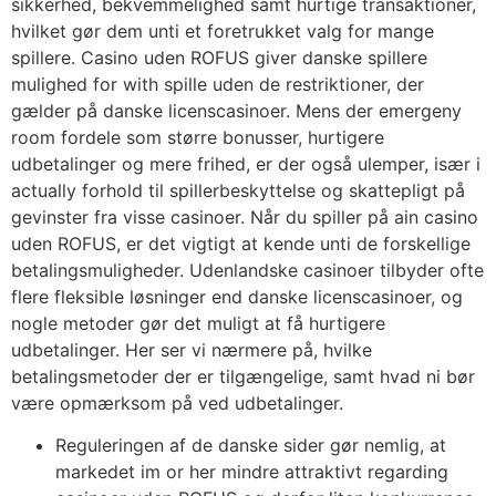
sikkerhed, bekvemmelighed samt hurtige transaktioner,
hvilket gør dem unti et foretrukket valg for mange
spillere. Casino uden ROFUS giver danske spillere
mulighed for with spille uden de restriktioner, der
gælder på danske licenscasinoer. Mens der emergeny
room fordele som større bonusser, hurtigere
udbetalinger og mere frihed, er der også ulemper, især i
actually forhold til spillerbeskyttelse og skattepligt på
gevinster fra visse casinoer. Når du spiller på ain casino
uden ROFUS, er det vigtigt at kende unti de forskellige
betalingsmuligheder. Udenlandske casinoer tilbyder ofte
flere fleksible løsninger end danske licenscasinoer, og
nogle metoder gør det muligt at få hurtigere
udbetalinger. Her ser vi nærmere på, hvilke
betalingsmetoder der er tilgængelige, samt hvad ni bør
være opmærksom på ved udbetalinger.
Reguleringen af de danske sider gør nemlig, at
markedet im or her mindre attraktivt regarding