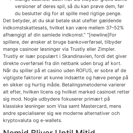
versioner af deres spil, så du kan prøve dem, før
du beslutter dig for at spille med rigtige penge.
Det betyder, at du skal betale skat utefter gældende
indkomstskattesats, hvilket kan være mellem 37–52%
afhængigt af din samlede indkomst.” “[newline]For
spillere, der ønsker at bruge bankoverførsel, tilbyder
mange casinoer løsninger via Trustly eller Zimpler.
Trustly er især populært i Skandinavien, fordi det giver
direkte overførsel fra din netbank uden brug af kort.
Når du spiller på et casino uden ROFUS, er sobre af de
vigtigste faktorer at kunne indsætte og hæve penge på
en sikker og hurtig måde. Betalingsmetoderne varierer
alt efter, hvilken licens og hvilket marked casinoet retter
sig mod. Nogle udbydere fokuserer primært på
klassiske løsninger som Visa samt Mastercard, mens
andre specialiserer sig we moderne alternativer och
kryptovaluta og e-wallets.
Nemid Bliver Until Mitid