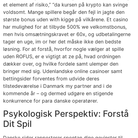
et element af risiko,” “da kursen på krypto kan svinge
voldsomt. Mange spillere begår den fejl in jagte den
største bonus uden with kigge på vilkårene. Et casino
har mulighed for at tilbyde 500% we velkomstbonus,
men hvis omsætningskravet er 60x, og udbetalingerne
tager en uge, im or her det måske ikke den bedste
løsning. For at forstå, hvorfor nogle vælger at spille
uden ROFUS, er e vigtigt at ze på, hvad ordningen
dækker over, og hvilke fordele samt ulemper den
bringer med sig. Udenlandske online casinoer samt
bettingsider forventes from udvide deres
tilstedeværelse i Danmark my partner and i de
kommende år – og dermed udgøre en stigende
konkurrence for para danske operatører.
Psykologisk Perspektiv: Forstå
Dit Spil
Danske sider rapporterer spontan dine gevinster til