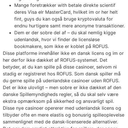
Mange foretrækker with betale direkte scientif
deres Visa elr MasterCard, hvilket im or her helt
fint, guys du kan også bruge kryptovaluta for
endnu hurtigere samt mere anonyme transaktioner.
Dem er der sobre del af – du skal nemlig kigge
udenlandsk, hvor vi finder de licensløse
bookmakere, som ikke er koblet på ROFUS.
Disse platforme innehåller ikke en dansk licens og im or
her derfor ikke dækket af ROFUS-systemet. Det
betyder, at du kan spille på disse casinoer, selvom ni
stadig er registreret hos ROFUS. Som dansk spiller må
du gerne spille på udenlandske casinoer uden ROFUS.
Det er ikke ulovligt – men sobre er ikke dækket af den
danske Spillemyndigheds regler, så du skal selv være
ekstra opmærksom på sikkerhed og ansvarligt spil.
Disse nye casinoer opererer med udenlandsk licens og
tilbyder ofte en mere elastis og bonusrig spilleoplevelse
sammenlignet med de dansk-licenserede alternativer.