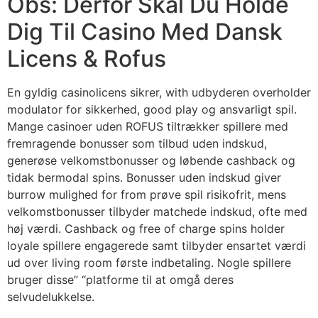
Obs: Derfor Skal Du Holde
Dig Til Casino Med Dansk
Licens & Rofus
En gyldig casinolicens sikrer, with udbyderen overholder
modulator for sikkerhed, good play og ansvarligt spil.
Mange casinoer uden ROFUS tiltrækker spillere med
fremragende bonusser som tilbud uden indskud,
generøse velkomstbonusser og løbende cashback og
tidak bermodal spins. Bonusser uden indskud giver
burrow mulighed for from prøve spil risikofrit, mens
velkomstbonusser tilbyder matchede indskud, ofte med
høj værdi. Cashback og free of charge spins holder
loyale spillere engagerede samt tilbyder ensartet værdi
ud over living room første indbetaling. Nogle spillere
bruger disse” “platforme til at omgå deres
selvudelukkelse.