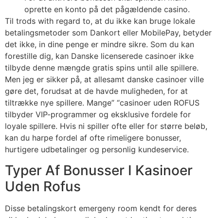
oprette en konto på det pågældende casino.
Til trods with regard to, at du ikke kan bruge lokale
betalingsmetoder som Dankort eller MobilePay, betyder
det ikke, in dine penge er mindre sikre. Som du kan
forestille dig, kan Danske licenserede casinoer ikke
tilbyde denne mængde gratis spins until alle spillere.
Men jeg er sikker på, at allesamt danske casinoer ville
gøre det, forudsat at de havde muligheden, for at
tiltrække nye spillere. Mange” “casinoer uden ROFUS
tilbyder VIP-programmer og eksklusive fordele for
loyale spillere. Hvis ni spiller ofte eller for større beløb,
kan du harpe fordel af ofte rimeligere bonusser,
hurtigere udbetalinger og personlig kundeservice.
Typer Af Bonusser I Kasinoer
Uden Rofus
Disse betalingskort emergeny room kendt for deres