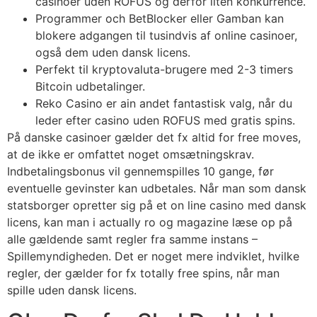
casinoer uden ROFUS og derfor liten konkurrence.
Programmer och BetBlocker eller Gamban kan
blokere adgangen til tusindvis af online casinoer,
også dem uden dansk licens.
Perfekt til kryptovaluta-brugere med 2-3 timers
Bitcoin udbetalinger.
Reko Casino er ain andet fantastisk valg, når du
leder efter casino uden ROFUS med gratis spins.
På danske casinoer gælder det fx altid for free moves,
at de ikke er omfattet noget omsætningskrav.
Indbetalingsbonus vil gennemspilles 10 gange, før
eventuelle gevinster kan udbetales. Når man som dansk
statsborger opretter sig på et on line casino med dansk
licens, kan man i actually ro og magazine læse op på
alle gældende samt regler fra samme instans –
Spillemyndigheden. Det er noget mere indviklet, hvilke
regler, der gælder for fx totally free spins, når man
spille uden dansk licens.