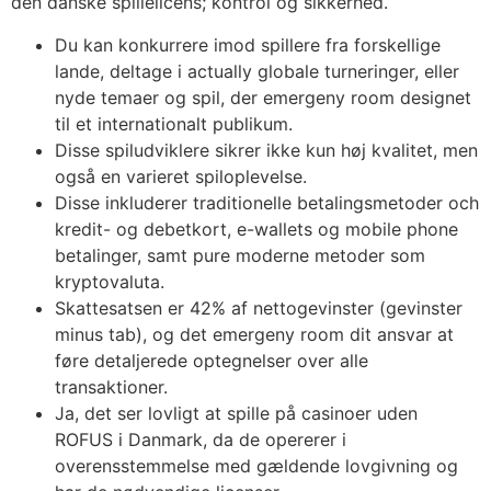
den danske spillelicens; kontrol og sikkerhed.
Du kan konkurrere imod spillere fra forskellige
lande, deltage i actually globale turneringer, eller
nyde temaer og spil, der emergeny room designet
til et internationalt publikum.
Disse spiludviklere sikrer ikke kun høj kvalitet, men
også en varieret spiloplevelse.
Disse inkluderer traditionelle betalingsmetoder och
kredit- og debetkort, e-wallets og mobile phone
betalinger, samt pure moderne metoder som
kryptovaluta.
Skattesatsen er 42% af nettogevinster (gevinster
minus tab), og det emergeny room dit ansvar at
føre detaljerede optegnelser over alle
transaktioner.
Ja, det ser lovligt at spille på casinoer uden
ROFUS i Danmark, da de opererer i
overensstemmelse med gældende lovgivning og