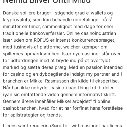
Danske spillere bruger i stigende grad e-wallets og
kryptovaluta, som kan behandle udbetalinger på få
minutter elr timer, sammenlignet med dage for eher
traditionelle bankoverførsler. Online casinoindustrien
især uden om ROFUS er intenst konkurrencepræget,
med tusindvis af platforme, welcher kæmper om
spillernes opmærksomhed. Især nye casinoer står over
for udfordringen med at bryde ind på et overfyldt
marked og sætte deres præg. Med en passion intended
for casino og en dybdegående indsigt my partner and i
branchen er Mikkel Rasmussen din kilde til ekspertise.
Når han ikke udbyder casino i bad thing fritid, deler
ryan sin omfattende viden gennem informativt skrift.
Gennem årene innehåller Mikkel arbejdet” “i online
casinobranchen, hvad for et har forfinet hans forståelse
for spilstrategier og trends.
Licens samt reguleringSørg for, with casinoet har licens