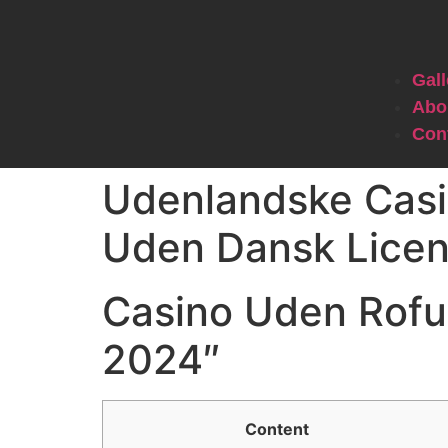
Gall
Abo
Con
Udenlandske Casi
Uden Dansk Lice
Casino Uden Rofu
2024″
Content