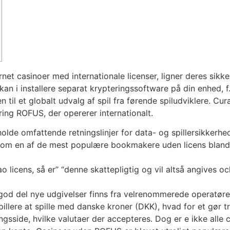
ernet casinoer med internationale licenser, ligner deres si
an i installere separat krypteringssoftware på din enhed, f. 
il et globalt udvalg af spil fra førende spiludviklere. Cura
ring ROFUS, der opererer internationalt.
lde omfattende retningslinjer for data- og spillersikkerhed 
som en af de mest populære bookmakere uden licens blandt s
o licens, så er” “denne skattepligtig og vil altså angives o
god del nye udgivelser finns fra velrenommerede operatører
llere at spille med danske kroner (DKK), hvad for et gør t
gsside, hvilke valutaer der accepteres. Dog er e ikke alle c