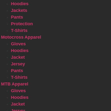
Hoodies
Jackets
Pants
Protection
T-Shirts
Motocross Apparel
Gloves
Hoodies
Jacket
Jersey
Pants
T-Shirts
MTB Apparel
Gloves
Hoodies
Jacket
Jersey