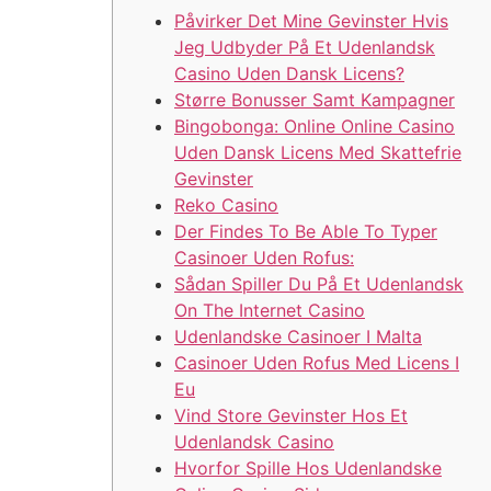
Påvirker Det Mine Gevinster Hvis
Jeg Udbyder På Et Udenlandsk
Casino Uden Dansk Licens?
Større Bonusser Samt Kampagner
Bingobonga: Online Online Casino
Uden Dansk Licens Med Skattefrie
Gevinster
Reko Casino
Der Findes To Be Able To Typer
Casinoer Uden Rofus:
Sådan Spiller Du På Et Udenlandsk
On The Internet Casino
Udenlandske Casinoer I Malta
Casinoer Uden Rofus Med Licens I
Eu
Vind Store Gevinster Hos Et
Udenlandsk Casino
Hvorfor Spille Hos Udenlandske