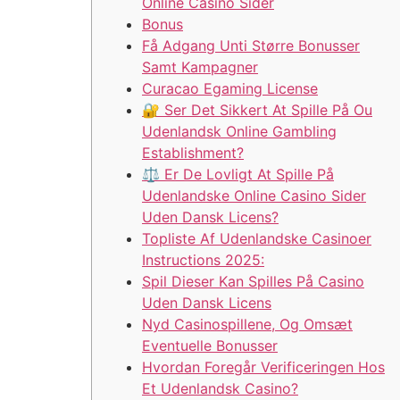
Online Casino Sider
Bonus
Få Adgang Unti Større Bonusser
Samt Kampagner
Curacao Egaming License
🔐 Ser Det Sikkert At Spille På Ou
Udenlandsk Online Gambling
Establishment?
⚖️ Er De Lovligt At Spille På
Udenlandske Online Casino Sider
Uden Dansk Licens?
Topliste Af Udenlandske Casinoer
Instructions 2025:
Spil Dieser Kan Spilles På Casino
Uden Dansk Licens
Nyd Casinospillene, Og Omsæt
Eventuelle Bonusser
Hvordan Foregår Verificeringen Hos
Et Udenlandsk Casino?