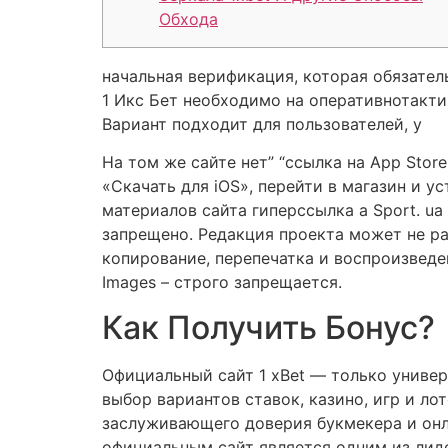
Обхода
начальная верификация, которая обязател
1 Икс Бет необходимо на оперативнотакти
Вариант подходит для пользователей, у
На том же сайте нет” “ссылка на App Sto
«Скачать для iOS», перейти в магазин и 
материалов сайта гиперссылка а Sport. u
запрещено. Редакция проекта может не ра
копирование, перепечатка и воспроизвед
Images – строго запрещается.
Как Получить Бонус?
Официальный сайт 1 xBet — только универ
выбор вариантов ставок, казино, игр и ло
заслуживающего доверия букмекера и онлай
официальным сайт является одним из лид