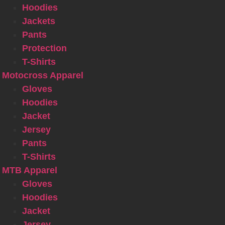
Hoodies
Jackets
Pants
Protection
T-Shirts
Motocross Apparel
Gloves
Hoodies
Jacket
Jersey
Pants
T-Shirts
MTB Apparel
Gloves
Hoodies
Jacket
Jersey