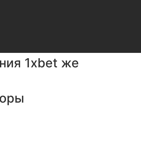
ния 1xbet же
торы