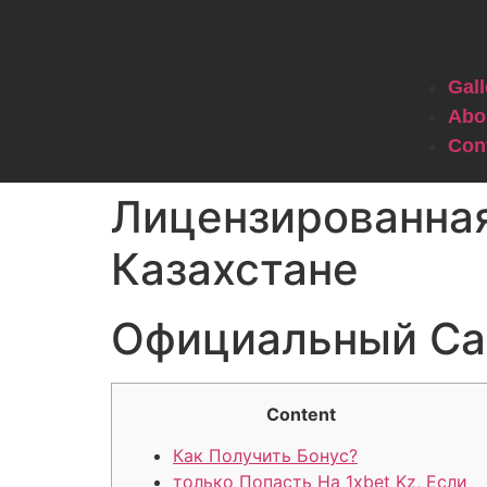
Gall
Abo
Con
Лицензированная
Казахстане
Официальный Са
Content
Как Получить Бонус?
только Попасть На 1xbet Kz, Если