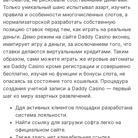
Только уникальный шанс испытывал азарт, изучить
правила и особенности многочисленных слотов, а
нормализаторской разработать собственную
позицию ставок перед тем, как играть на реальные
деньги. Демо режим на сайте Daddy Casino вконец
имитирует игру а деньги, за исключением того, что
ставки делаются виртуальными кредитами. Таким
образом, сами можете играть же игровые автоматы
же Daddy Casino кроме регистрации и совершенно
бесплатно, изучая но функции и бонусы слота, не
опасаясь за состояние того кошелька. Процедура
создания учетной записи а Daddy Casino — первый
шаг ко миру азартных развлечений.
Ддя активных клиентов площадки разработана
система лояльности.
Найти ссылку для загрузки софта легко на
официальном сайте.
Также здесь нет кликабельная ссылка,