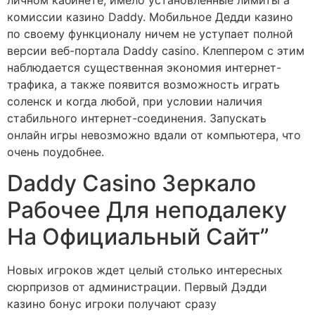
комиссии казино Daddy. Мобильное Дедди казино
по своему функционалу ничем не уступает полной
версии веб-портала Daddy casino. Клеппером с этим
наблюдается существенная экономия интернет-
трафика, а также появится возможность играть
соленск и когда любой, при условии наличия
стабильного интернет-соединения. Запускать
онлайн игры невозможно вдали от компьютера, что
очень поудобнее.
Daddy Casino Зеркало
Рабочее Для неподалеку
На Официальный Сайт”
Новых игроков ждет целый столько интересных
сюрпризов от администрации. Первый Дэдди
казино бонус игроки получают сразу