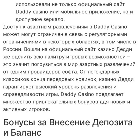
использовали не только официальный сайт
Daddy casino или мобильное приложение, но и
доступное зеркало.
Доступ к азартным развлечениям в Daddy Casino
может могут ограничен в связь с регуляторными
ограничениями в некоторых областях, в том числе в
России. Вошли на официальный сайт казино Дедди
же оценить всю палитру игровых возможностей –
это значит погрузиться в мир азартных развлечений
от одним провайдеров софта. От легендарных
классиков конца передовых новинок, казино Дедди
гарантирует высокий уровень развлечения и
справедливости игры. Daddy Casino предлагает
множество привлекательных бонусов ддя новых и
активных игроков.
Бонусы за Внесение Депозита
и Баланс