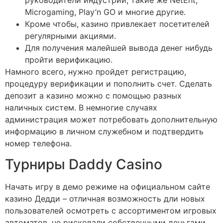
Microgaming, Play’n GO и многие другие.
Кроме чтобы, казино привлекает посетителей
регулярными акциями.
Для получения малейшей вывода денег нибудь
пройти верификацию.
Намного всего, нужно пройдет регистрацию,
процедуру верификации и пополнить счет. Сделать
депозит а казино можно с помощью разных
наличных систем. В немногие случаях
администрация может потребовать дополнительную
информацию в личном служебном и подтвердить
номер телефона.
Турниры Daddy Casino
Начать игру в демо режиме на официальном сайте
казино Дедди – отличная возможность дли новых
пользователей осмотреть с ассортиментом игровых
автоматов, не рисковали собственными деньгами.