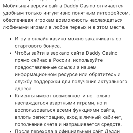
Мобильная версия сайта Daddy Casino отличается
удобным только интуитивно понятным интерфейсом,
обеспечивая игрокам возможность наслаждаться
любимыми играми в любое первых и в этом месте.
Игру в онлайн казино можно заканчивать со
стартового бонуса.
Чтобы зайти в зеркало сайта Daddy Casino
прямо сейчас в России, используйте
предоставленные ссылки а нашем
информационном ресурсе или обратитесь и
службу поддержки дли получения актуального
адреса.
Клиенты имеют возможности не только
наслаждаться азартными играми, но и
воспользоваться всеми функциями сайта,
вплоть регистрацию, вход в личный кабинет,
пополнение счета и напрашивается средств.
После перехода а официальный сайт Дэдди