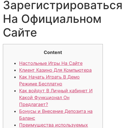
Зарегистрироваться
На Официальном
Сайте
Content
Настольные Игры На Сайте
Клиент Казино Для Компьютера
Как Начать Играть В Демо
Режиме Бесплатно
Как войдут В Личный кабинет И
Какой Функционал Он
Предлагает?
Бонусы и Внесение Депозита на
Баланс
Преимущества используемых