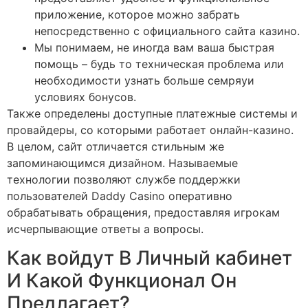
приложение, которое можно забрать
непосредственно с официального сайта казино.
Мы понимаем, не иногда вам ваша быстрая
помощь – будь то техническая проблема или
необходимости узнать больше семряуи
условиях бонусов.
Также определены доступные платежные системы и
провайдеры, со которыми работает онлайн-казино.
В целом, сайт отличается стильным же
запоминающимся дизайном. Называемые
технологии позволяют службе поддержки
пользователей Daddy Casino оперативно
обрабатывать обращения, предоставляя игрокам
исчерпывающие ответы а вопросы.
Как войдут В Личный кабинет
И Какой Функционал Он
Предлагает?