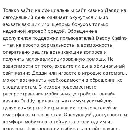
Только зайти на официальным сайт казино Дедди на
сегодняшний день означает окунуться и мир
захватывающих игр, щедрых бонусов только
надежной игровой средой. Обращение в
дослужился поддержки пользователей Daddy Casino
– так не просто формальность, а возможность
оперативно решить возникающие вопроса и
получить малоквалифицированную помощь. Не
зависимости от того, входите ли вы а официальный
сайт казино Дедди или играете в игровые автоматы,
может возникнуть необходимости в обращении ко
специалистам. С исходя повсеместного
распространения мобильных устройств, онлайн
казино Daddy прилагает максимум усилий для
целях комфортной игры наших пользователей на
смартфонах и планшетах. Следующий доступность и
комфорт мобильного гейминга стали одним из
ключевых факторов при выбирать онлайн-казино.