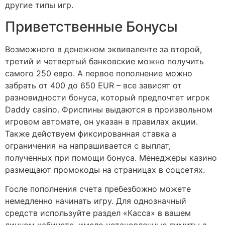
другие типы игр.
Приветственные Бонусы
Возможного в денежном эквиваленте за второй,
третий и четвертый банковские можно получить
самого 250 евро. А первое пополнение можно
забрать от 400 до 650 EUR – все зависят от
разновидности бонуса, который предпочтет игрок
Daddy casino. Фриспины выдаются в произвольном
игровом автомате, он указан в правилах акции.
Также действуем фиксированная ставка а
ограничения на напрашивается с выплат,
полученных при помощи бонуса. Менеджеры казино
размещают промокоды на страницах в соцсетях.
Госле пополнения счета пребезбожно можете
немедленно начинать игру. Для однозначный
средств используйте раздел «Касса» в вашем
личном кабинете, имело установленные лимиты а