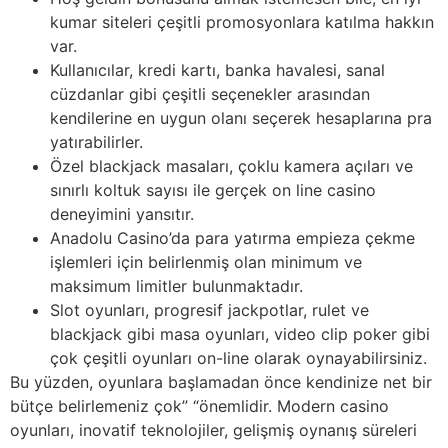
kumar siteleri çeşitli promosyonlara katılma hakkın
var.
Kullanıcılar, kredi kartı, banka havalesi, sanal
cüzdanlar gibi çeşitli seçenekler arasından
kendilerine en uygun olanı seçerek hesaplarına pra
yatırabilirler.
Özel blackjack masaları, çoklu kamera açıları ve
sınırlı koltuk sayısı ile gerçek on line casino
deneyimini yansıtır.
Anadolu Casino’da para yatırma empieza çekme
işlemleri için belirlenmiş olan minimum ve
maksimum limitler bulunmaktadır.
Slot oyunları, progresif jackpotlar, rulet ve
blackjack gibi masa oyunları, video clip poker gibi
çok çeşitli oyunları on-line olarak oynayabilirsiniz.
Bu yüzden, oyunlara başlamadan önce kendinize net bir
bütçe belirlemeniz çok” “önemlidir. Modern casino
oyunları, inovatif teknolojiler, gelişmiş oynanış süreleri