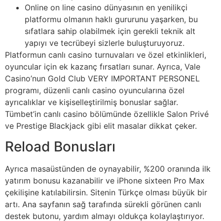
Online on line casino dünyasının en yenilikçi
platformu olmanın haklı gururunu yaşarken, bu
sıfatlara sahip olabilmek için gerekli teknik alt
yapıyı ve tecrübeyi sizlerle buluşturuyoruz.
Platformun canlı casino turnuvaları ve özel etkinlikleri,
oyuncular için ek kazanç fırsatları sunar. Ayrıca, Vale
Casino’nun Gold Club VERY IMPORTANT PERSONEL
programı, düzenli canlı casino oyuncularına özel
ayrıcalıklar ve kişiselleştirilmiş bonuslar sağlar.
Tümbet’in canlı casino bölümünde özellikle Salon Privé
ve Prestige Blackjack gibi elit masalar dikkat çeker.
Reload Bonusları
Ayrıca masaüstünden de oynayabilir, %200 oranında ilk
yatırım bonusu kazanabilir ve iPhone sixteen Pro Max
çekilişine katılabilirsin. Sitenin Türkçe olması büyük bir
artı. Ana sayfanın sağ tarafında sürekli görünen canlı
destek butonu, yardım almayı oldukça kolaylaştırıyor.