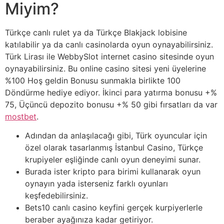
Miyim?
Türkçe canlı rulet ya da Türkçe Blakjack lobisine
katılabilir ya da canlı casinolarda oyun oynayabilirsiniz.
Türk Lirası ile WebbySlot internet casino sitesinde oyun
oynayabilirsiniz. Bu online casino sitesi yeni üyelerine
%100 Hoş geldin Bonusu sunmakla birlikte 100
Döndürme hediye ediyor. İkinci para yatırma bonusu +%
75, Üçüncü depozito bonusu +% 50 gibi fırsatları da var
mostbet
.
Adından da anlaşılacağı gibi, Türk oyuncular için
özel olarak tasarlanmış İstanbul Casino, Türkçe
krupiyeler eşliğinde canlı oyun deneyimi sunar.
Burada ister kripto para birimi kullanarak oyun
oynayın yada isterseniz farklı oyunları
keşfedebilirsiniz.
Bets10 canlı casino keyfini gerçek kurpiyerlerle
beraber ayağınıza kadar getiriyor.