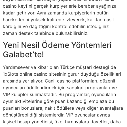
casino keyfini gerçek kurpiyerlerle beraber ayağınıza
kadar getiriyor. Aynı zamanda kurpiyerlerin bütün
hareketlerini yüksek kalitede izleyerek, kartları nasıl
kardığını ve dağıttığını kontrol edebilir, istediğiniz
zaman destek talebinde bulunabilirsiniz.
Yeni Nesil Ödeme Yöntemleri
Galabet’te!
Yardımsever ve kibar olan Türkçe müşteri desteği de
1xSlots online casino sitesinin gurur duyduğu özellikleri
arasında yer alıyor. Canlı casino platformları, düzenli
oyuncuları ödüllendirmek için sadakat programları ve
VIP kulüpler sunmaktadır. Bu programlar, oyuncuların
oyun aktivitelerine göre puan kazandığı empieza bu
puanları bonuslara, nakit ödüllere veya diğer avantajlara
dönüştürebildiği sistemlerdir. VIP oyuncular ayrıca
kişisel hesap yöneticisi, özel turnuvalara davetler, daha