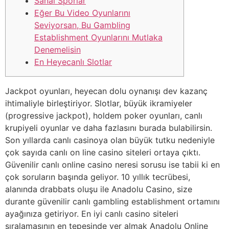
Sanal Sporlar
Eğer Bu Video Oyunlarını
Seviyorsan, Bu Gambling
Establishment Oyunlarını Mutlaka
Denemelisin
En Heyecanlı Slotlar
Jackpot oyunları, heyecan dolu oynanışı dev kazanç
ihtimaliyle birleştiriyor. Slotlar, büyük ikramiyeler
(progressive jackpot), holdem poker oyunları, canlı
krupiyeli oyunlar ve daha fazlasını burada bulabilirsin.
Son yıllarda canlı casinoya olan büyük tutku nedeniyle
çok sayıda canlı on line casino siteleri ortaya çıktı.
Güvenilir canlı online casino neresi sorusu ise tabii ki en
çok soruların başında geliyor. 10 yıllık tecrübesi,
alanında drabbats oluşu ile Anadolu Casino, size
durante güvenilir canlı gambling establishment ortamını
ayağınıza getiriyor. En iyi canlı casino siteleri
sıralamasının en tepesinde yer almak Anadolu Online