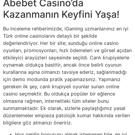
Abebet Casino’da
Kazanmanın Keyfini Yaşa!
Bu inceleme rehberimizde, iGaming uzmanlarımız en iyi
Türk online casinolarını detaylı bir şekilde
değerlendiriyor. Her bir site; sunduğu online casino
oyunları, promosyonları, hızlı ödemeleri ve görsel açıdan
etkileyici arayüzleri sayesinde seçildi. Canlı krupiyelerle
oynamak oldukça basittir, ancak önce belirli oyunun
kurallarına aşina olmanızı tavsiye ederiz, sağlanmadığı
için demo modunda pratik yapamazsınız. Yapmanız
gereken ilk şey, canlı krupiyeli oyunlar sunan online
casino seçmektir. Bu oldukça popüler bir eğlence
olmasına rağmen, internetteki tüm siteler bunu
sunmamaktadır. Ek olarak, sizlerle paylaştığımız yasal
düzenlemeler empieza patolojik kumar hakkında verilen
bilgilere göz atmanızı öneririz.
Hoş geldin bonusunu almak istemesen bile, en iyi