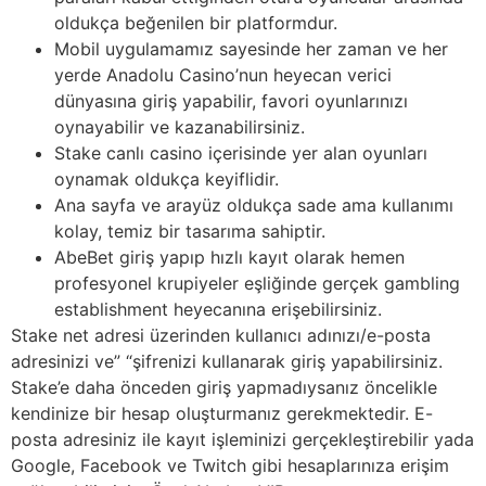
oldukça beğenilen bir platformdur.
Mobil uygulamamız sayesinde her zaman ve her
yerde Anadolu Casino’nun heyecan verici
dünyasına giriş yapabilir, favori oyunlarınızı
oynayabilir ve kazanabilirsiniz.
Stake canlı casino içerisinde yer alan oyunları
oynamak oldukça keyiflidir.
Ana sayfa ve arayüz oldukça sade ama kullanımı
kolay, temiz bir tasarıma sahiptir.
AbeBet giriş yapıp hızlı kayıt olarak hemen
profesyonel krupiyeler eşliğinde gerçek gambling
establishment heyecanına erişebilirsiniz.
Stake net adresi üzerinden kullanıcı adınızı/e-posta
adresinizi ve” “şifrenizi kullanarak giriş yapabilirsiniz.
Stake’e daha önceden giriş yapmadıysanız öncelikle
kendinize bir hesap oluşturmanız gerekmektedir. E-
posta adresiniz ile kayıt işleminizi gerçekleştirebilir yada
Google, Facebook ve Twitch gibi hesaplarınıza erişim