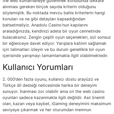
the web kumarhaneye güvenmek konusunda dikkate
alınması gereken birçok sayıda kriterin olduğunu
söylemiştik. Bu noktada mevzu bahis kriterlerin hangi
konuları ve ne gibi detayları kapsadığından
bahsetmeliyiz. Anadolu Casino’nun kapılarını
araladığınızda, kendinizi adeta bir oyun cennetinde
bulacaksınız. Zengin çeşitli oyun seçenekleri, sizi sonsuz
bir eğlenceye davet ediyor. Yarışlara katılım sağlamak
için talimatları izleyin ve bu durum genellikle bir oyun
içerisinde yarışmayı tamamlamakla ilgili olabilmektedir.
Kullanıcı Yorumları
2. 000’den fazla oyunu, kullanıcı dostu arayüzü ve
Türkçe dil desteği neticesinde harika bir deneyim
sunuyor. İnanması zor olabilir ama on the web casino
oyunları sadece kazanmakla ilgili değildir. Asıl önemli
olan, kazan veya kaybet, iGaming deneyimini maksimum
seviyeye çıkarmak ve her oturumdan memnun