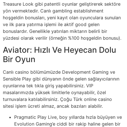
Treasure Look gibi patentli oyunlar geliştirerek sektöre
yön vermektedir. Canlı gambling establishment
hoşgeldin bonusları, yeni kayıt olan oyunculara sunulan
ve ilk para yatırma işlemi ile aktif good gelen
bonuslardır. Genellikle yatırılan miktarın belirli bir
yüzdesi olarak verilir (örneğin %100 hoşgeldin bonusu).
Aviator: Hızlı Ve Heyecan Dolu
Bir Oyun
Canlı casino bölümümüzde Development Gaming ve
Sensible Play gibi dünyanın önde gelen sağlayıcılarının
oyunlarına tek tıkla giriş yapabilirsiniz. VIP
masalarımızda yüksek limitlerle oynayabilir, özel
turnuvalara katılabilirsiniz. Çoğu Türk online casino
sitesi işlem ücreti almaz, ancak bazıları alabilir.
Pragmatic Play Live, boy yıllarda hızla büyüyen ve
Evolution Gaming’e ciddi bir rakip haline gelen bir