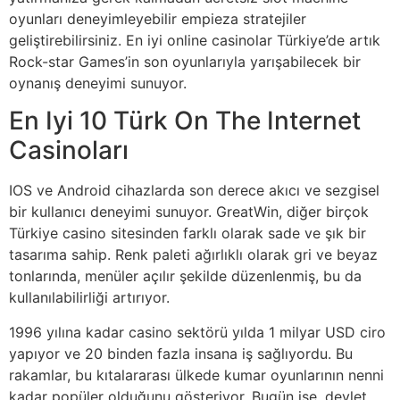
oyunları deneyimleyebilir empieza stratejiler
geliştirebilirsiniz. En iyi online casinolar Türkiye’de artık
Rock-star Games’in son oyunlarıyla yarışabilecek bir
oynanış deneyimi sunuyor.
En Iyi 10 Türk On The Internet
Casinoları
IOS ve Android cihazlarda son derece akıcı ve sezgisel
bir kullanıcı deneyimi sunuyor. GreatWin, diğer birçok
Türkiye casino sitesinden farklı olarak sade ve şık bir
tasarıma sahip. Renk paleti ağırlıklı olarak gri ve beyaz
tonlarında, menüler açılır şekilde düzenlenmiş, bu da
kullanılabilirliği artırıyor.
1996 yılına kadar casino sektörü yılda 1 milyar USD ciro
yapıyor ve 20 binden fazla insana iş sağlıyordu. Bu
rakamlar, bu kıtalararası ülkede kumar oyunlarının nenni
kadar popüler olduğunu gösteriyor. Bugün ise, devlet