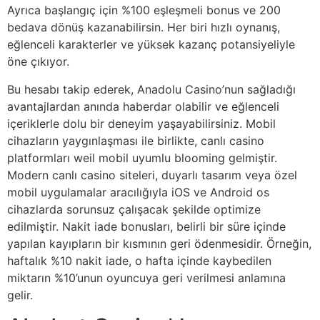
Ayrıca başlangıç için %100 eşleşmeli bonus ve 200
bedava dönüş kazanabilirsin. Her biri hızlı oynanış,
eğlenceli karakterler ve yüksek kazanç potansiyeliyle
öne çıkıyor.
Bu hesabı takip ederek, Anadolu Casino’nun sağladığı
avantajlardan anında haberdar olabilir ve eğlenceli
içeriklerle dolu bir deneyim yaşayabilirsiniz. Mobil
cihazların yaygınlaşması ile birlikte, canlı casino
platformları weil mobil uyumlu blooming gelmiştir.
Modern canlı casino siteleri, duyarlı tasarım veya özel
mobil uygulamalar aracılığıyla iOS ve Android os
cihazlarda sorunsuz çalışacak şekilde optimize
edilmiştir. Nakit iade bonusları, belirli bir süre içinde
yapılan kayıpların bir kısmının geri ödenmesidir. Örneğin,
haftalık %10 nakit iade, o hafta içinde kaybedilen
miktarın %10’unun oyuncuya geri verilmesi anlamına
gelir.