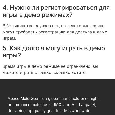
4. Нужно ли регистрироваться для
игры в демо режимах?
В большинстве случаев нет, но некоторые казино
могут требовать регистрацию для доступа к демо
играм.
5. Как долго я могу играть в демо
игры?
Время игры в демо режиме не ограничено, вы
можете играть столько, сколько хотите.
Apace Moto Gear is a global manufacturer of high-
performance motocross, BMX, and MTB apparel,
delivering top-quality gear to riders worldwide.