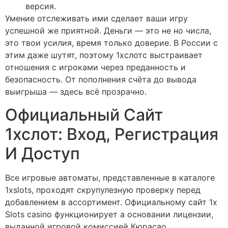
версия.
Умение отслеживать ими сделает ваши игру
успешной же приятной. Деньги — это не но числа,
это твои усилия, время только доверие. В России с
этим даже шутят, поэтому 1хслотс выстраивает
отношения с игроками через преданность и
безопасность. От пополнения счёта до вывода
выигрыша — здесь всё прозрачно.
Официальный Сайт
1хслот: Вход, Регистрация
И Доступ
Все игровые автоматы, представленные в каталоге
1xslots, проходят скрупулезную проверку перед
добавлением в ассортимент. Официальному сайт 1x
Slots casino функционирует а основании лицензии,
выданной игровой комиссией Кюрасао.