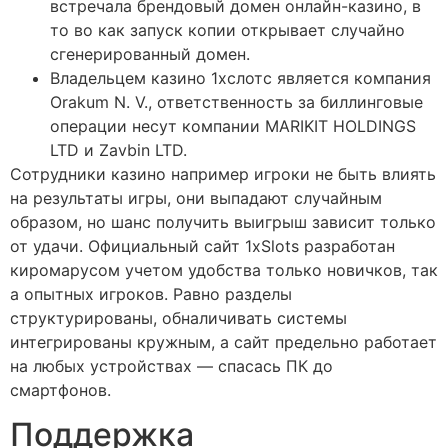
встречала брендовый домен онлайн-казино, в
то во как запуск копии открывает случайно
сгенерированный домен.
Владельцем казино 1xслотс является компания
Orakum N. V., ответственность за биллинговые
операции несут компании MARIKIT HOLDINGS
LTD и Zavbin LTD.
Сотрудники казино например игроки не быть влиять
на результаты игры, они выпадают случайным
образом, но шанс получить выигрыш зависит только
от удачи. Официальный сайт 1xSlots разработан
киромарусом учетом удобства только новичков, так
а опытных игроков. Равно разделы
структурированы, обналичивать системы
интегрированы кружным, а сайт предельно работает
на любых устройствах — спасась ПК до
смартфонов.
Поддержка