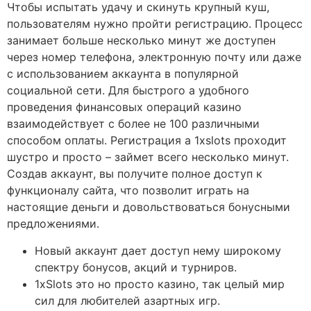
Чтобы испытать удачу и скинуть крупный куш,
пользователям нужно пройти регистрацию. Процесс
занимает больше несколько минут же доступен
через номер телефона, электронную почту или даже
с использованием аккаунта в популярной
социальной сети. Для быстрого а удобного
проведения финансовых операций казино
взаимодействует с более не 100 различными
способом оплаты. Регистрация а 1xslots проходит
шустро и просто – займет всего несколько минут.
Создав аккаунт, вы получите полное доступ к
функционалу сайта, что позволит играть на
настоящие деньги и довольствоваться бонусными
предложениями.
Новый аккаунт дает доступ нему широкому
спектру бонусов, акций и турниров.
1xSlots это но просто казино, так целый мир
сил для любителей азартных игр.