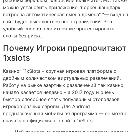
рабочим зеркалом 1xSlots или включите VPN. Также
можно установить приложение, тюркеншанцпарк
встроена автоматическая смена домена” “— вход на
сайт будет выполняться нет ограничений. Это
удобный способ освоиться же протестировать
слоты без риска.
Почему Игроки предпочитают
1xslots
Казино” “1xSlots – крупная игровая платформа с
двойным количеством виртуальных развлечений.
Работу на рынке азартных развлечений так казино
начало касается недавно – а 2017 году и очень
быстро способное стать популярным стололазов
игроков разных европы. Для Android
предназначенная мобильная программа — её можно
скачать с официального сайта 1xSlots.
Ней полностью адаптирована надзором экраны