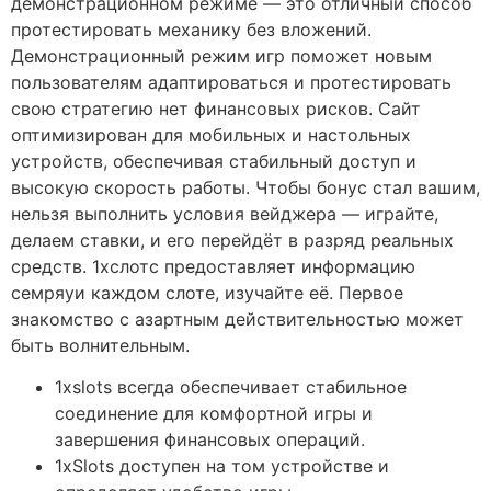
демонстрационном режиме — это отличный способ
протестировать механику без вложений.
Демонстрационный режим игр поможет новым
пользователям адаптироваться и протестировать
свою стратегию нет финансовых рисков. Сайт
оптимизирован для мобильных и настольных
устройств, обеспечивая стабильный доступ и
высокую скорость работы. Чтобы бонус стал вашим,
нельзя выполнить условия вейджера — играйте,
делаем ставки, и его перейдёт в разряд реальных
средств. 1хслотс предоставляет информацию
семряуи каждом слоте, изучайте её. Первое
знакомство с азартным действительностью может
быть волнительным.
1xslots всегда обеспечивает стабильное
соединение для комфортной игры и
завершения финансовых операций.
1xSlots доступен на том устройстве и