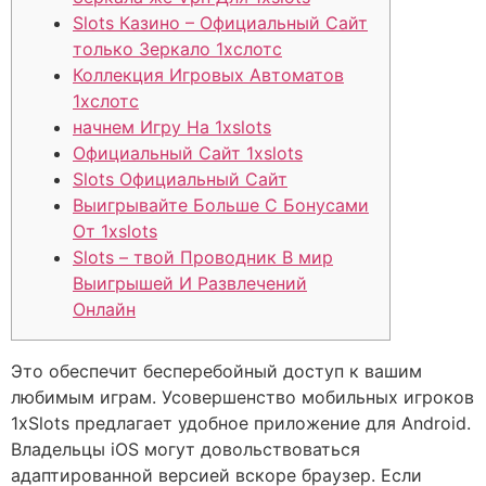
Slots Казино – Официальный Сайт
только Зеркало 1хслотс
Коллекция Игровых Автоматов
1хслотс
начнем Игру На 1xslots
Официальный Сайт 1xslots
Slots Официальный Сайт
Выигрывайте Больше С Бонусами
От 1xslots
Slots – твой Проводник В мир
Выигрышей И Развлечений
Онлайн
Это обеспечит бесперебойный доступ к вашим
любимым играм. Усовершенство мобильных игроков
1xSlots предлагает удобное приложение для Android.
Владельцы iOS могут довольствоваться
адаптированной версией вскоре браузер. Если