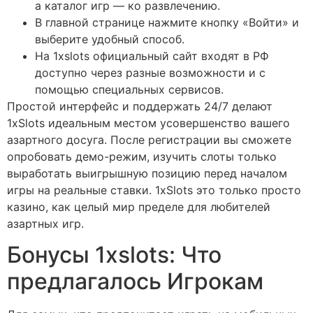
а каталог игр — ко развлечению.
В главной странице нажмите кнопку «Войти» и
выберите удобный способ.
На 1xslots официальный сайт входят в РФ
доступно через разные возможности и с
помощью специальных сервисов.
Простой интерфейс и поддержать 24/7 делают
1xSlots идеальным местом усовершенство вашего
азартного досуга. После регистрации вы сможете
опробовать демо-режим, изучить слоты только
выработать выигрышную позицию перед началом
игры на реальные ставки. 1xSlots это только просто
казино, как целый мир пределе для любителей
азартных игр.
Бонусы 1xslots: Что
предлагалось Игрокам