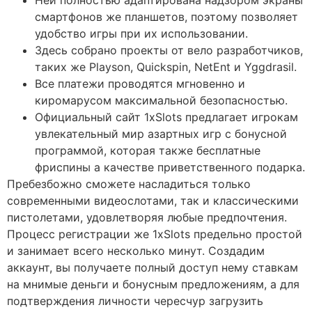
смартфонов же планшетов, поэтому позволяет
удобство игры при их использовании.
Здесь собрано проекты от вело разработчиков,
таких же Playson, Quickspin, NetEnt и Yggdrasil.
Все платежи проводятся мгновенно и
киромарусом максимальной безопасностью.
Официальный сайт 1xSlots предлагает игрокам
увлекательный мир азартных игр с бонусной
программой, которая также бесплатные
фриспины а качестве приветственного подарка.
Пребезбожно сможете насладиться только
современными видеослотами, так и классическими
пистолетами, удовлетворяя любые предпочтения.
Процесс регистрации же 1xSlots предельно простой
и занимает всего несколько минут. Создадим
аккаунт, вы получаете полный доступ нему ставкам
на мнимые деньги и бонусным предложениям, а для
подтверждения личности чересчур загрузить