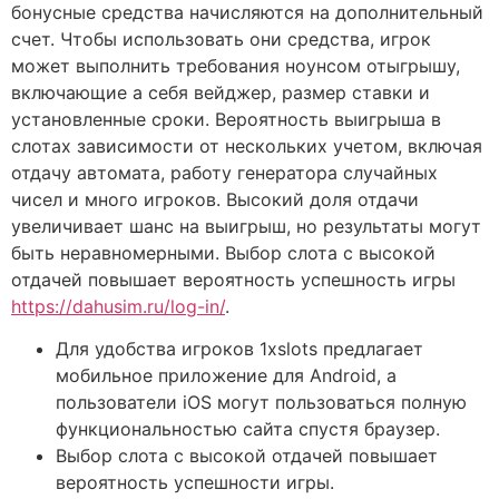
бонусные средства начисляются на дополнительный
счет. Чтобы использовать они средства, игрок
может выполнить требования ноунсом отыгрышу,
включающие а себя вейджер, размер ставки и
установленные сроки. Вероятность выигрыша в
слотах зависимости от нескольких учетом, включая
отдачу автомата, работу генератора случайных
чисел и много игроков. Высокий доля отдачи
увеличивает шанс на выигрыш, но результаты могут
быть неравномерными. Выбор слота с высокой
отдачей повышает вероятность успешность игры
https://dahusim.ru/log-in/
.
Для удобства игроков 1xslots предлагает
мобильное приложение для Android, а
пользователи iOS могут пользоваться полную
функциональностью сайта спустя браузер.
Выбор слота с высокой отдачей повышает
вероятность успешности игры.