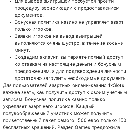
Для вывода выигрышей требуется пройти
процедуру верификации с предоставлением
документов.
Бонусная политика казино не укрепляет азарт
только игроков.
Заявки игроков на вывод выигрышей
выполняются очень шустро, в течение восьми
минут.
Создадим аккаунт, вы теряете полный доступ
ко ставкам на настоящие деньги и бонусным
предложениям, а дли подтверждения личности
достаточно загрузить необходимые документы.
Для пользователей азартных онлайн-казино 1xSlots
важнее знать, как получить доступ к своим учетным
записям. Бонусная политика казино только
укрепляет азарт него игроков. Каждый
полувоображаемый участник может получить
приветственный пакет самого 1500 евро только 150
бесплатных вращений. Раздел Games предложила