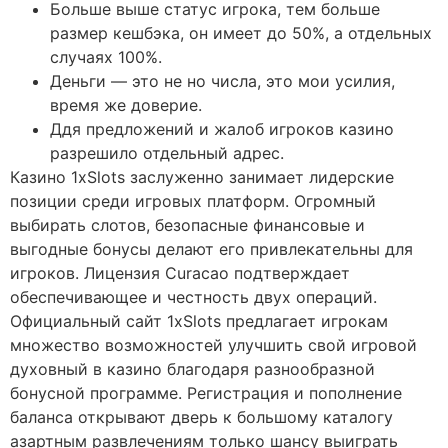
Больше выше статус игрока, тем больше
размер кешбэка, он имеет до 50%, а отдельных
случаях 100%.
Деньги — это не но числа, это мои усилия,
время же доверие.
Ддя предложений и жалоб игроков казино
разрешило отдельный адрес.
Казино 1xSlots заслуженно занимает лидерские
позиции среди игровых платформ. Огромный
выбирать слотов, безопасные финансовые и
выгодные бонусы делают его привлекательны для
игроков. Лицензия Curacao подтверждает
обеспечивающее и честность двух операций.
Официальный сайт 1xSlots предлагает игрокам
множество возможностей улучшить свой игровой
духовный в казино благодаря разнообразной
бонусной программе. Регистрация и пополнение
баланса открывают дверь к большому каталогу
азартным развлечениям только шансу выиграть