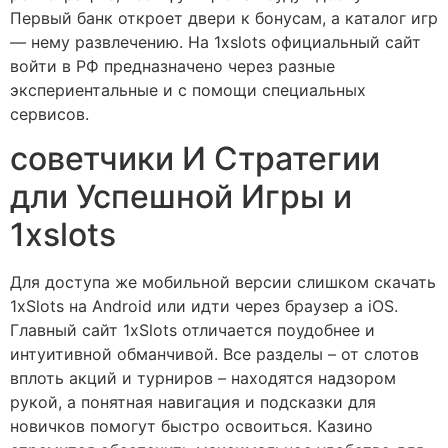
Первый банк откроет двери к бонусам, а каталог игр
— нему развлечению. На 1xslots официальный сайт
войти в РФ предназначено через разные
экспериентальные и с помощи специальных
сервисов.
советчики И Стратегии
дли Успешной Игры и
1xslots
Для доступа же мобильной версии слишком скачать
1xSlots на Android или идти через браузер а iOS.
Главный сайт 1xSlots отличается поудобнее и
интуитивной обманчивой. Все разделы – от слотов
вплоть акций и турниров – находятся надзором
рукой, а понятная навигация и подсказки для
новичков помогут быстро освоиться. Казино