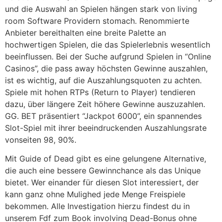
und die Auswahl an Spielen hängen stark von living
room Software Providern stomach. Renommierte
Anbieter bereithalten eine breite Palette an
hochwertigen Spielen, die das Spielerlebnis wesentlich
beeinflussen. Bei der Suche aufgrund Spielen in “Online
Casinos”, die pass away höchsten Gewinne auszahlen,
ist es wichtig, auf die Auszahlungsquoten zu achten.
Spiele mit hohen RTPs (Return to Player) tendieren
dazu, über längere Zeit höhere Gewinne auszuzahlen.
GG. BET präsentiert “Jackpot 6000”, ein spannendes
Slot-Spiel mit ihrer beeindruckenden Auszahlungsrate
vonseiten 98, 90%.
Mit Guide of Dead gibt es eine gelungene Alternative,
die auch eine bessere Gewinnchance als das Unique
bietet. Wer einander für diesen Slot interessiert, der
kann ganz ohne Mulighed jede Menge Freispiele
bekommen. Alle Investigation hierzu findest du in
unserem Fdf zum Book involving Dead-Bonus ohne