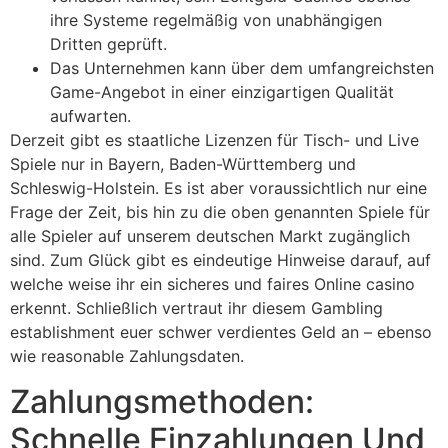
ihre Systeme regelmäßig von unabhängigen
Dritten geprüft.
Das Unternehmen kann über dem umfangreichsten
Game-Angebot in einer einzigartigen Qualität
aufwarten.
Derzeit gibt es staatliche Lizenzen für Tisch- und Live
Spiele nur in Bayern, Baden-Württemberg und
Schleswig-Holstein. Es ist aber voraussichtlich nur eine
Frage der Zeit, bis hin zu die oben genannten Spiele für
alle Spieler auf unserem deutschen Markt zugänglich
sind. Zum Glück gibt es eindeutige Hinweise darauf, auf
welche weise ihr ein sicheres und faires Online casino
erkennt. Schließlich vertraut ihr diesem Gambling
establishment euer schwer verdientes Geld an – ebenso
wie reasonable Zahlungsdaten.
Zahlungsmethoden:
Schnelle Einzahlungen Und