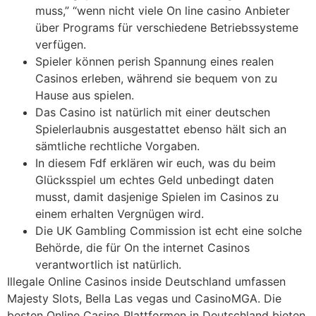
muss,” “wenn nicht viele On line casino Anbieter
über Programs für verschiedene Betriebssysteme
verfügen.
Spieler können perish Spannung eines realen
Casinos erleben, während sie bequem von zu
Hause aus spielen.
Das Casino ist natürlich mit einer deutschen
Spielerlaubnis ausgestattet ebenso hält sich an
sämtliche rechtliche Vorgaben.
In diesem Fdf erklären wir euch, was du beim
Glücksspiel um echtes Geld unbedingt daten
musst, damit dasjenige Spielen im Casinos zu
einem erhalten Vergnügen wird.
Die UK Gambling Commission ist echt eine solche
Behörde, die für On the internet Casinos
verantwortlich ist natürlich.
Illegale Online Casinos inside Deutschland umfassen
Majesty Slots, Bella Las vegas und CasinoMGA. Die
besten Online Casino Plattformen in Deutschland bieten