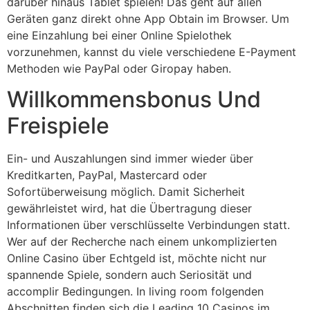
darüber hinaus Tablet spielen! Das geht auf allen
Geräten ganz direkt ohne App Obtain im Browser. Um
eine Einzahlung bei einer Online Spielothek
vorzunehmen, kannst du viele verschiedene E-Payment
Methoden wie PayPal oder Giropay haben.
Willkommensbonus Und
Freispiele
Ein- und Auszahlungen sind immer wieder über
Kreditkarten, PayPal, Mastercard oder
Sofortüberweisung möglich. Damit Sicherheit
gewährleistet wird, hat die Übertragung dieser
Informationen über verschlüsselte Verbindungen statt.
Wer auf der Recherche nach einem unkomplizierten
Online Casino über Echtgeld ist, möchte nicht nur
spannende Spiele, sondern auch Seriosität und
accomplir Bedingungen. In living room folgenden
Abschnitten finden sich die Leading 10 Casinos im