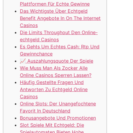
Plattformen Für Echte Gewinne
Das Wichtigste Über Echtgeld
Benefit Angebote In On The Internet
Casinos
Die Limits Throughout Den Online-
echtgeld Casinos
Es Gehts Um Echtes Cash: Rtp Und
Gewinnchance
📈 Auszahlungsquote Der Spiele
Wie Muss Man Als Zocker Alle
Online Casinos Sperren Lassen?
Häufig Gestellte Fragen Und
Antworten Zu Echtgeld Online
Casinos
Online Slots: Der Unangefochtene
Favorit In Deutschland
Bonusangebote Und Promotionen
Slot Spiele Mit Echtgeld: Die
Spielautomaten Bieten Hohe