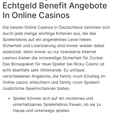
Echtgeld Benefit Angebote
In Online Casinos
Die besten Online Casinos in Deutschland zeichnen sich
durch jede menge wichtige Kriterien aus, die das
Spielerlebnis auf ein angenehmes Level heben.
Sicherheit und Lizenzierung sind immer wieder dabei
essenziell, denn immer so nur lizensierte Internet
casinos bieten die notwendige Sicherheit für Zocker.
Das Bonuspaket für neue Spieler bei Ricky Casino ist
echt ebenfalls sehr tillokkende. Es umfasst
verschiedenen Angebote, die family room Einstieg im
Online casino erleichtern und family room Spielern
zusätzliche Gewinnchancen bieten.
Spieler können sich auf ein modernes und
unterhaltsames Spielerlebnis freuen, ob sie zu
Hause und unterwegs spielen.