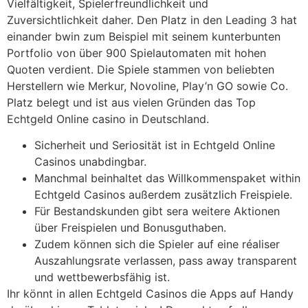
Vielfältigkeit, Spielerfreundlichkeit und
Zuversichtlichkeit daher. Den Platz in den Leading 3 hat
einander bwin zum Beispiel mit seinem kunterbunten
Portfolio von über 900 Spielautomaten mit hohen
Quoten verdient. Die Spiele stammen von beliebten
Herstellern wie Merkur, Novoline, Play’n GO sowie Co.
Platz belegt und ist aus vielen Gründen das Top
Echtgeld Online casino in Deutschland.
Sicherheit und Seriosität ist in Echtgeld Online
Casinos unabdingbar.
Manchmal beinhaltet das Willkommenspaket within
Echtgeld Casinos außerdem zusätzlich Freispiele.
Für Bestandskunden gibt sera weitere Aktionen
über Freispielen und Bonusguthaben.
Zudem können sich die Spieler auf eine réaliser
Auszahlungsrate verlassen, pass away transparent
und wettbewerbsfähig ist.
Ihr könnt in allen Echtgeld Casinos die Apps auf Handy