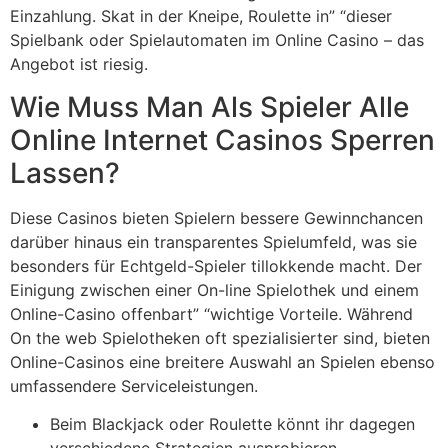
Einzahlung. Skat in der Kneipe, Roulette in” “dieser
Spielbank oder Spielautomaten im Online Casino – das
Angebot ist riesig.
Wie Muss Man Als Spieler Alle
Online Internet Casinos Sperren
Lassen?
Diese Casinos bieten Spielern bessere Gewinnchancen
darüber hinaus ein transparentes Spielumfeld, was sie
besonders für Echtgeld-Spieler tillokkende macht. Der
Einigung zwischen einer On-line Spielothek und einem
Online-Casino offenbart” “wichtige Vorteile. Während
On the web Spielotheken oft spezialisierter sind, bieten
Online-Casinos eine breitere Auswahl an Spielen ebenso
umfassendere Serviceleistungen.
Beim Blackjack oder Roulette könnt ihr dagegen
verschiedene Strategien ausprobieren.