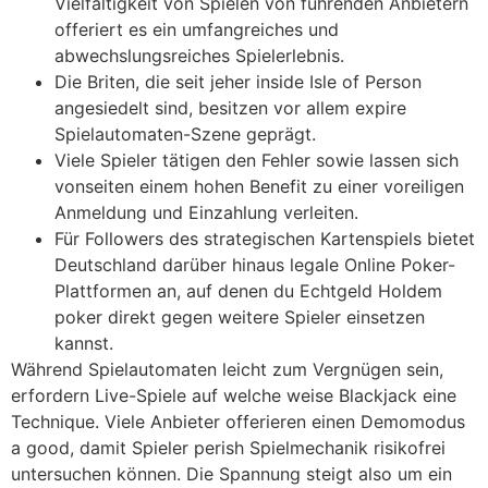
Vielfältigkeit von Spielen von führenden Anbietern
offeriert es ein umfangreiches und
abwechslungsreiches Spielerlebnis.
Die Briten, die seit jeher inside Isle of Person
angesiedelt sind, besitzen vor allem expire
Spielautomaten-Szene geprägt.
Viele Spieler tätigen den Fehler sowie lassen sich
vonseiten einem hohen Benefit zu einer voreiligen
Anmeldung und Einzahlung verleiten.
Für Followers des strategischen Kartenspiels bietet
Deutschland darüber hinaus legale Online Poker-
Plattformen an, auf denen du Echtgeld Holdem
poker direkt gegen weitere Spieler einsetzen
kannst.
Während Spielautomaten leicht zum Vergnügen sein,
erfordern Live-Spiele auf welche weise Blackjack eine
Technique. Viele Anbieter offerieren einen Demomodus
a good, damit Spieler perish Spielmechanik risikofrei
untersuchen können. Die Spannung steigt also um ein