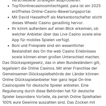
Top10onlinecasinosmitechtgeld. para ist ein 2025
eröffnetes Online-Casino-Bewertungsportal.
Mit David Hasselhoff als Markenbotschafter sticht
dieses Wheelz Casino geradlinig hervor.
Ihr könnt außerdem auf einen Blick erkennen, ob
welcher Anbieter über das Live Casino sowie eine
App für mobiles Spielen verfügt.
Boni und Freispiele sind ein wesentlicher
Bestandteil des On the web Casino Erlebnisses
sowie können einen großen Unterschied machen.
Das Glücksspielgesetz, das in allen Bundesländern gilt,
legalisiert die Online Casinos. Mit einer Franchise der
Gemeinsamen Glücksspielbehörde der Länder können
Online Glücksspielanbieter hier ganz legal On-line
Casinospiele für deutsche Spieler anbieten. Eine
Regulierung durch diese Behörden hat für deutsche
Spieler besondere Vorteile, da perish Online Spielhallen
100% eure Gewinne auszahlen sind. Das Zocken mit