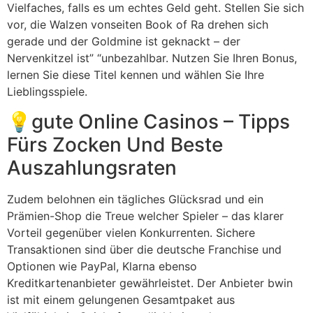
Vielfaches, falls es um echtes Geld geht. Stellen Sie sich
vor, die Walzen vonseiten Book of Ra drehen sich
gerade und der Goldmine ist geknackt – der
Nervenkitzel ist” “unbezahlbar. Nutzen Sie Ihren Bonus,
lernen Sie diese Titel kennen und wählen Sie Ihre
Lieblingsspiele.
💡gute Online Casinos – Tipps
Fürs Zocken Und Beste
Auszahlungsraten
Zudem belohnen ein tägliches Glücksrad und ein
Prämien-Shop die Treue welcher Spieler – das klarer
Vorteil gegenüber vielen Konkurrenten. Sichere
Transaktionen sind über die deutsche Franchise und
Optionen wie PayPal, Klarna ebenso
Kreditkartenanbieter gewährleistet. Der Anbieter bwin
ist mit einem gelungenen Gesamtpaket aus