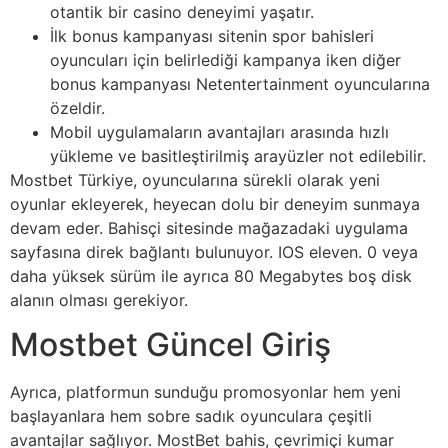
otantik bir casino deneyimi yaşatır.
İlk bonus kampanyası sitenin spor bahisleri
oyuncuları için belirlediği kampanya iken diğer
bonus kampanyası Netentertainment oyuncularına
özeldir.
Mobil uygulamaların avantajları arasında hızlı
yükleme ve basitleştirilmiş arayüzler not edilebilir.
Mostbet Türkiye, oyuncularına sürekli olarak yeni
oyunlar ekleyerek, heyecan dolu bir deneyim sunmaya
devam eder. Bahisçi sitesinde mağazadaki uygulama
sayfasına direk bağlantı bulunuyor. IOS eleven. 0 veya
daha yüksek sürüm ile ayrıca 80 Megabytes boş disk
alanın olması gerekiyor.
Mostbet Güncel Giriş
Ayrıca, platformun sunduğu promosyonlar hem yeni
başlayanlara hem sobre sadık oyunculara çeşitli
avantajlar sağlıyor. MostBet bahis, çevrimiçi kumar