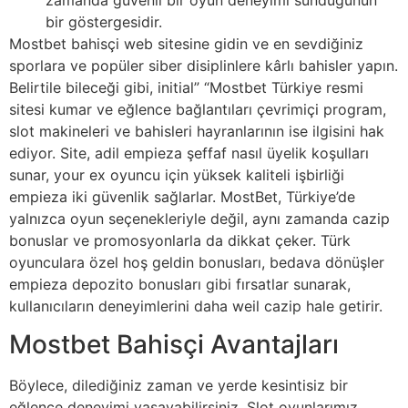
zamanda güvenli bir oyun deneyimi sunduğunun
bir göstergesidir.
Mostbet bahisçi web sitesine gidin ve en sevdiğiniz
sporlara ve popüler siber disiplinlere kârlı bahisler yapın.
Belirtile bileceği gibi, initial” “Mostbet Türkiye resmi
sitesi kumar ve eğlence bağlantıları çevrimiçi program,
slot makineleri ve bahisleri hayranlarının ise ilgisini hak
ediyor. Site, adil empieza şeffaf nasıl üyelik koşulları
sunar, your ex oyuncu için yüksek kaliteli işbirliği
empieza iki güvenlik sağlarlar. MostBet, Türkiye’de
yalnızca oyun seçenekleriyle değil, aynı zamanda cazip
bonuslar ve promosyonlarla da dikkat çeker. Türk
oyunculara özel hoş geldin bonusları, bedava dönüşler
empieza depozito bonusları gibi fırsatlar sunarak,
kullanıcıların deneyimlerini daha weil cazip hale getirir.
Mostbet Bahisçi Avantajları
Böylece, dilediğiniz zaman ve yerde kesintisiz bir
eğlence deneyimi yaşayabilirsiniz. Slot oyunlarımız,