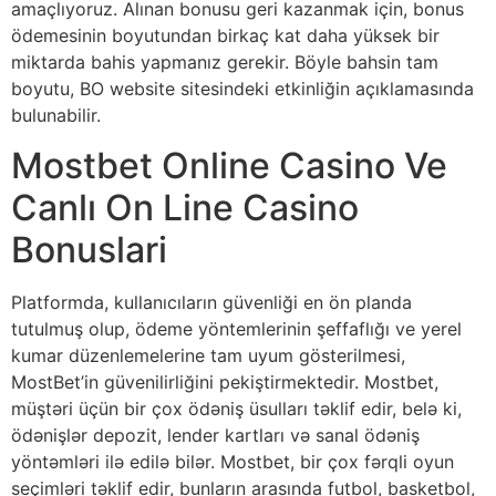
amaçlıyoruz. Alınan bonusu geri kazanmak için, bonus
ödemesinin boyutundan birkaç kat daha yüksek bir
miktarda bahis yapmanız gerekir. Böyle bahsin tam
boyutu, BO website sitesindeki etkinliğin açıklamasında
bulunabilir.
Mostbet Online Casino Ve
Canlı On Line Casino
Bonuslari
Platformda, kullanıcıların güvenliği en ön planda
tutulmuş olup, ödeme yöntemlerinin şeffaflığı ve yerel
kumar düzenlemelerine tam uyum gösterilmesi,
MostBet’in güvenilirliğini pekiştirmektedir. Mostbet,
müştəri üçün bir çox ödəniş üsulları təklif edir, belə ki,
ödənişlər depozit, lender kartları və sanal ödəniş
yöntəmləri ilə edilə bilər. Mostbet, bir çox fərqli oyun
seçimləri təklif edir, bunların arasında futbol, basketbol,