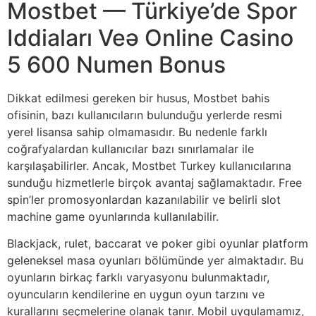
Mostbet — Türkiye’de Spor
Iddiaları Veə Online Casino
5 600 Numen Bonus
Dikkat edilmesi gereken bir husus, Mostbet bahis
ofisinin, bazı kullanıcıların bulunduğu yerlerde resmi
yerel lisansa sahip olmamasıdır. Bu nedenle farklı
coğrafyalardan kullanıcılar bazı sınırlamalar ile
karşılaşabilirler. Ancak, Mostbet Turkey kullanıcılarına
sunduğu hizmetlerle birçok avantaj sağlamaktadır. Free
spin’ler promosyonlardan kazanılabilir ve belirli slot
machine game oyunlarında kullanılabilir.
Blackjack, rulet, baccarat ve poker gibi oyunlar platform
geleneksel masa oyunları bölümünde yer almaktadır. Bu
oyunların birkaç farklı varyasyonu bulunmaktadır,
oyuncuların kendilerine en uygun oyun tarzını ve
kurallarını seçmelerine olanak tanır. Mobil uygulamamız,