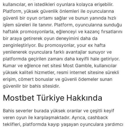
kullanıcılar, en istedikleri oyunlara kolayca erişebilir.
Platform, yüksek güvenlik önlemleri ile oyuncularına
güvenli bir oyun ortamı sağlar ve bunun yanında hızlı
işlem süreleri ile tanınır. Platform, oyuncularına sunduğu
haftalık promosyonlarla, eğlenceyi ve kazanç fırsatlarını
bir araya getirerek oyun deneyimini daha da
zenginleştiriyor. Bu promosyonlar, your ex hafta
yenilenerek oyunculara farklı avantajlar sunuyor ve
platformda geçirilen zamanı daha keyifli hale getiriyor.
Kumar ve eğlence net sitesi Most Gamble, kullanıcılar
yüksek kaliteli hizmetler, resmi internet sitesine sürekli
erişim, cömert bonuslar ve güvenli ödemeler sunan
güvenilir bir bahis sitesidir.
Mostbet Türkiye Hakkında
Bahis severler burada yüksek oranlar ve çeşitli keyif
veren oyun ile karşılaşmaktadır. Ayrıca, cashback
teklifleri, platformda kayıp yaşayan oyunculara yardımcı