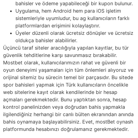
bahisler ve ödeme yapabileceği bir kupon bulunur.
Uygulama, hem Android hem para iOS işletim
sistemleriyle uyumludur, bu ag kullanıcıların farklı
platformlardan erişimini kolaylaştırır.
Üyeler düzenli olarak ücretsiz dönüşler ve ücretsiz
oldukça bahisler alabilirler.
Üçüncü taraf siteler aracılığıyla yapılan kayıtlar, bu tür
güvenlik tehditlerine karşı savunmasız bırakabilir.
Mostbet olarak, kullanıcılarımızın rahat ve güvenli bir
oyun deneyimi yaşamaları için tüm önlemleri alıyoruz ve
orijinal sitemiz bu sürecin temel bir parçasıdır. Bu sitede
spor bahisleri yapmak için Türk kullanıcıların öncelikle
web sitelerine kayıt olarak kendilerinde bir hesap
açmaları gerekmektedir. Bunu yaptıktan sonra, hesap
kontrol panelinizden veya doğrudan bahis yapmakla
ilgilendiğiniz herhangi bir canlı bülten ekranından anında
bahis oynamaya başlayabilirsiniz. Evet, mostBet oynash
platformunda hesabınızı doğrulamanız gerekmektedir.