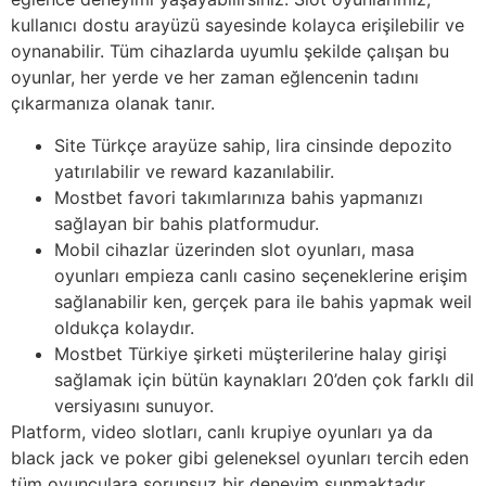
kullanıcı dostu arayüzü sayesinde kolayca erişilebilir ve
oynanabilir. Tüm cihazlarda uyumlu şekilde çalışan bu
oyunlar, her yerde ve her zaman eğlencenin tadını
çıkarmanıza olanak tanır.
Site Türkçe arayüze sahip, lira cinsinde depozito
yatırılabilir ve reward kazanılabilir.
Mostbet favori takımlarınıza bahis yapmanızı
sağlayan bir bahis platformudur.
Mobil cihazlar üzerinden slot oyunları, masa
oyunları empieza canlı casino seçeneklerine erişim
sağlanabilir ken, gerçek para ile bahis yapmak weil
oldukça kolaydır.
Mostbet Türkiye şirketi müşterilerine halay girişi
sağlamak için bütün kaynakları 20’den çok farklı dil
versiyasını sunuyor.
Platform, video slotları, canlı krupiye oyunları ya da
black jack ve poker gibi geleneksel oyunları tercih eden
tüm oyunculara sorunsuz bir deneyim sunmaktadır.