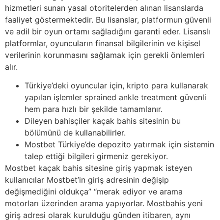
hizmetleri sunan yasal otoritelerden alınan lisanslarda
faaliyet göstermektedir. Bu lisanslar, platformun güvenli
ve adil bir oyun ortamı sağladığını garanti eder. Lisanslı
platformlar, oyuncuların finansal bilgilerinin ve kişisel
verilerinin korunmasını sağlamak için gerekli önlemleri
alır.
Türkiye’deki oyuncular için, kripto para kullanarak
yapılan işlemler sprained ankle treatment güvenli
hem para hızlı bir şekilde tamamlanır.
Dileyen bahisçiler kaçak bahis sitesinin bu
bölümünü de kullanabilirler.
Mostbet Türkiye’de depozito yatırmak için sistemin
talep ettiği bilgileri girmeniz gerekiyor.
Mostbet kaçak bahis sitesine giriş yapmak isteyen
kullanıcılar Mostbet’in giriş adresinin değişip
değişmediğini oldukça” “merak ediyor ve arama
motorları üzerinden arama yapıyorlar. Mostbahis yeni
giriş adresi olarak kurulduğu günden itibaren, aynı