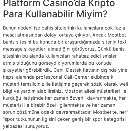
Platform Casino’da Kripto
Para Kullanabilir Miyim?
Bunun nedeni ise bahis sitelerinin kullanıcılara çok fazla
mesaj atmasından dolayı ortaya çıkıyor. Ancak Mostbet
bahis sitesini bu konuda bir araştırdığımızda sitenin text
message şikayetleri almadığını görüyoruz. Çünkü bahis
sitesinin bu alanda kullanıcıları rahatsız edici smsler
atmış olduğunu görseydik yorumlarda bu konuda
şikayetler görebilirdik. Canlı Destek hattının dışında yine
hepsi alanında profesyonel Call-Center ekibinde ki
müşteri temsilciniz ile iletişime geçerek sözlü olarak weil
bilgi ve yardım alabilirsiniz. Mostbet ailesi müşterileri ile
kurduğu iletişimde her zaman özverili davranmakta, her
müşterisi ile birebir özel ilgilenmekte ve her zaman
sorun çözümüne odaklı davranmaktadır. Mostbet’te, her”
“spor tutkununun ilgisini çeken geniş bir spor kategorisi
yelpazesi sunuyoruz.