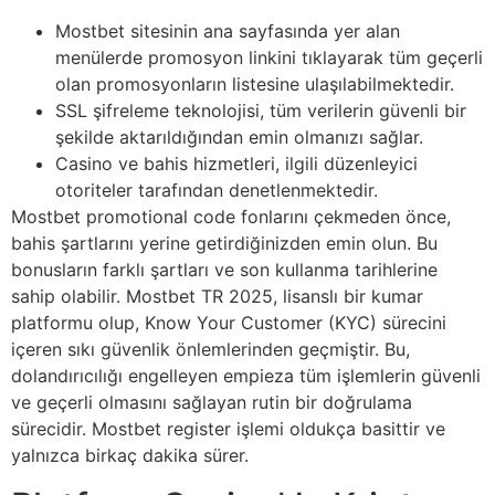
Mostbet sitesinin ana sayfasında yer alan
menülerde promosyon linkini tıklayarak tüm geçerli
olan promosyonların listesine ulaşılabilmektedir.
SSL şifreleme teknolojisi, tüm verilerin güvenli bir
şekilde aktarıldığından emin olmanızı sağlar.
Casino ve bahis hizmetleri, ilgili düzenleyici
otoriteler tarafından denetlenmektedir.
Mostbet promotional code fonlarını çekmeden önce,
bahis şartlarını yerine getirdiğinizden emin olun. Bu
bonusların farklı şartları ve son kullanma tarihlerine
sahip olabilir. Mostbet TR 2025, lisanslı bir kumar
platformu olup, Know Your Customer (KYC) sürecini
içeren sıkı güvenlik önlemlerinden geçmiştir. Bu,
dolandırıcılığı engelleyen empieza tüm işlemlerin güvenli
ve geçerli olmasını sağlayan rutin bir doğrulama
sürecidir. Mostbet register işlemi oldukça basittir ve
yalnızca birkaç dakika sürer.