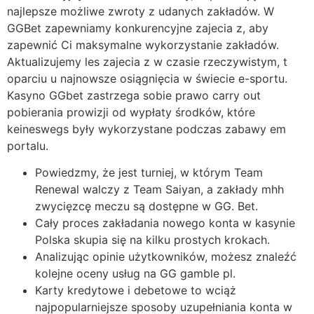
najlepsze możliwe zwroty z udanych zakładów. W
GGBet zapewniamy konkurencyjne zajecia z, aby
zapewnić Ci maksymalne wykorzystanie zakładów.
Aktualizujemy les zajecia z w czasie rzeczywistym, t
oparciu u najnowsze osiągnięcia w świecie e-sportu.
Kasyno GGbet zastrzega sobie prawo carry out
pobierania prowizji od wypłaty środków, które
keineswegs były wykorzystane podczas zabawy em
portalu.
Powiedzmy, że jest turniej, w którym Team
Renewal walczy z Team Saiyan, a zakłady mhh
zwycięzcę meczu są dostępne w GG. Bet.
Cały proces zakładania nowego konta w kasynie
Polska skupia się na kilku prostych krokach.
Analizując opinie użytkowników, możesz znaleźć
kolejne oceny usług na GG gamble pl.
Karty kredytowe i debetowe to wciąż
najpopularniejsze sposoby uzupełniania konta w