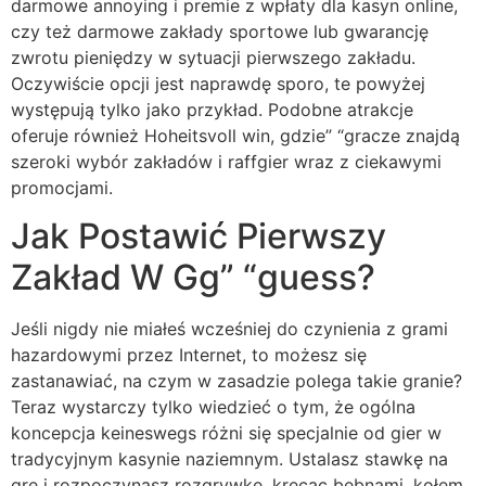
darmowe annoying i premie z wpłaty dla kasyn online,
czy też darmowe zakłady sportowe lub gwarancję
zwrotu pieniędzy w sytuacji pierwszego zakładu.
Oczywiście opcji jest naprawdę sporo, te powyżej
występują tylko jako przykład. Podobne atrakcje
oferuje również Hoheitsvoll win, gdzie” “gracze znajdą
szeroki wybór zakładów i raffgier wraz z ciekawymi
promocjami.
Jak Postawić Pierwszy
Zakład W Gg” “guess?
Jeśli nigdy nie miałeś wcześniej do czynienia z grami
hazardowymi przez Internet, to możesz się
zastanawiać, na czym w zasadzie polega takie granie?
Teraz wystarczy tylko wiedzieć o tym, że ogólna
koncepcja keineswegs różni się specjalnie od gier w
tradycyjnym kasynie naziemnym. Ustalasz stawkę na
grę i rozpoczynasz rozgrywkę, kręcąc bębnami, kołem