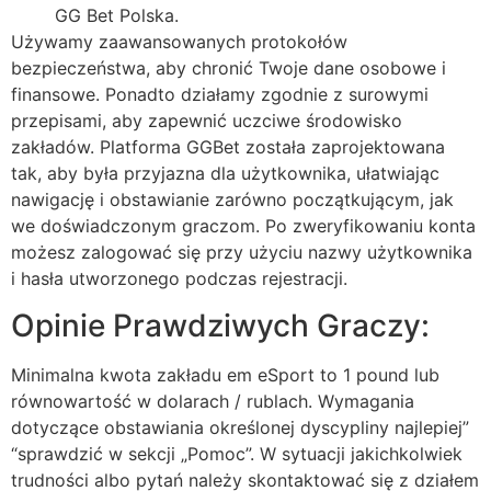
GG Bet Polska.
Używamy zaawansowanych protokołów
bezpieczeństwa, aby chronić Twoje dane osobowe i
finansowe. Ponadto działamy zgodnie z surowymi
przepisami, aby zapewnić uczciwe środowisko
zakładów. Platforma GGBet została zaprojektowana
tak, aby była przyjazna dla użytkownika, ułatwiając
nawigację i obstawianie zarówno początkującym, jak
we doświadczonym graczom. Po zweryfikowaniu konta
możesz zalogować się przy użyciu nazwy użytkownika
i hasła utworzonego podczas rejestracji.
Opinie Prawdziwych Graczy:
Minimalna kwota zakładu em eSport to 1 pound lub
równowartość w dolarach / rublach. Wymagania
dotyczące obstawiania określonej dyscypliny najlepiej”
“sprawdzić w sekcji „Pomoc”. W sytuacji jakichkolwiek
trudności albo pytań należy skontaktować się z działem