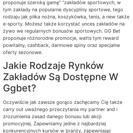
proponuje szeroką gamę” “zakładów sportowych, w
tym zakłady na popularne dyscypliny sportowe, tego
rodzaju jak piłka nożna, koszykówka, tenis, a new także
e-sporty. Możesz także korzystać unces zakładów na
żywo we regularnych bonusów sportowych. GG Bet
proponuje różnorodne promocje, watts tym reward
powitalny, cashback, darmowe spiny oraz specjalne
oferty sezonowe.
Jakie Rodzaje Rynków
Zakładów Są Dostępne W
Ggbet?
Oczywiście jak zawsze gorąco zachęcamy Cię także
carry out uważnego przeczytania my partner and i
zrozumienia zasad danego bonusu lub akcji
promocyjnej. Zapewniamy jedne z najbardziej
konkurencyjnych kursów w branży, zapewniając