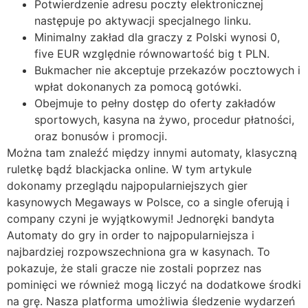
Potwierdzenie adresu poczty elektronicznej
następuje po aktywacji specjalnego linku.
Minimalny zakład dla graczy z Polski wynosi 0,
five EUR względnie równowartość big t PLN.
Bukmacher nie akceptuje przekazów pocztowych i
wpłat dokonanych za pomocą gotówki.
Obejmuje to pełny dostęp do oferty zakładów
sportowych, kasyna na żywo, procedur płatności,
oraz bonusów i promocji.
Można tam znaleźć między innymi automaty, klasyczną
ruletkę bądź blackjacka online. W tym artykule
dokonamy przeglądu najpopularniejszych gier
kasynowych Megaways w Polsce, co a single oferują i
company czyni je wyjątkowymi! Jednoręki bandyta
Automaty do gry in order to najpopularniejsza i
najbardziej rozpowszechniona gra w kasynach. To
pokazuje, że stali gracze nie zostali poprzez nas
pominięci we również mogą liczyć na dodatkowe środki
na grę. Nasza platforma umożliwia śledzenie wydarzeń