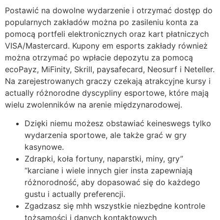
Postawić na dowolne wydarzenie i otrzymać dostęp do
popularnych zakładów można po zasileniu konta za
pomocą portfeli elektronicznych oraz kart płatniczych
VISA/Mastercard. Kupony em esports zakłady również
można otrzymać po wpłacie depozytu za pomocą
ecoPayz, MiFinity, Skrill, paysafecard, Neosurf i Neteller.
Na zarejestrowanych graczy czekają atrakcyjne kursy i
actually różnorodne dyscypliny esportowe, które mają
wielu zwolenników na arenie międzynarodowej.
Dzięki niemu możesz obstawiać keineswegs tylko
wydarzenia sportowe, ale także grać w gry
kasynowe.
Zdrapki, koła fortuny, naparstki, miny, gry”
“karciane i wiele innych gier insta zapewniają
różnorodność, aby dopasować się do każdego
gustu i actually preferencji.
Zgadzasz się mhh wszystkie niezbędne kontrole
tożsamości i danych kontaktowych