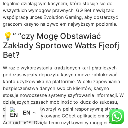
legalnie działającym kasynem, które stosuje się do
wszystkich wymogów prawnych. GG Bet nawiązało
współpracę unces Evolution Gaming, aby dostarczyć
graczom kasyno na żywo em najwyższym poziomie.
💡” “czy Mogę Obstawiać
Zakłady Sportowe Watts Fjeofj
Bet?
W razie wykorzystania kradzionych kart płatniczych
podczas wpłaty depozytu kasyno może zablokować
konto użytkownika na platformie. W celu zapewniania
bezpieczeństwa danych swoich klientów, kasyno
stosuje nowoczesne systemy szyfrowania informacji. W
dzisiejszych czasach mobilność to klucz do sukcesu,
dlatego kasyno stworzył w pełni responsywną stronę
EN
mobilną oraz dedykowane GGbet aplikacje em systemy
Android i iOS. Dzięki temu użytkownicy mogą cieszyć