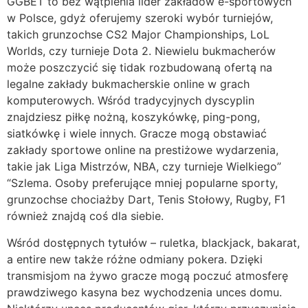
GGBET to bez wątpienia lider zakładów e-sportowych
w Polsce, gdyż oferujemy szeroki wybór turniejów,
takich grunzochse CS2 Major Championships, LoL
Worlds, czy turnieje Dota 2. Niewielu bukmacherów
może poszczycić się tidak rozbudowaną ofertą na
legalne zakłady bukmacherskie online w grach
komputerowych. Wśród tradycyjnych dyscyplin
znajdziesz piłkę nożną, koszykówkę, ping-pong,
siatkówkę i wiele innych. Gracze mogą obstawiać
zakłady sportowe online na prestiżowe wydarzenia,
takie jak Liga Mistrzów, NBA, czy turnieje Wielkiego”
“Szlema. Osoby preferujące mniej popularne sporty,
grunzochse chociażby Dart, Tenis Stołowy, Rugby, F1
również znajdą coś dla siebie.
Wśród dostępnych tytułów – ruletka, blackjack, bakarat,
a entire new także różne odmiany pokera. Dzięki
transmisjom na żywo gracze mogą poczuć atmosferę
prawdziwego kasyna bez wychodzenia unces domu.