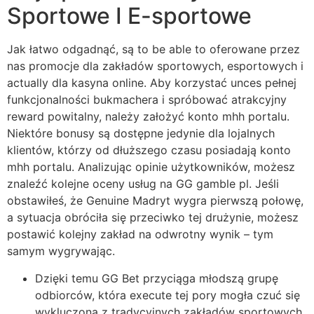
Sportowe I E-sportowe
Jak łatwo odgadnąć, są to be able to oferowane przez
nas promocje dla zakładów sportowych, esportowych i
actually dla kasyna online. Aby korzystać unces pełnej
funkcjonalności bukmachera i spróbować atrakcyjny
reward powitalny, należy założyć konto mhh portalu.
Niektóre bonusy są dostępne jedynie dla lojalnych
klientów, którzy od dłuższego czasu posiadają konto
mhh portalu. Analizując opinie użytkowników, możesz
znaleźć kolejne oceny usług na GG gamble pl. Jeśli
obstawiłeś, że Genuine Madryt wygra pierwszą połowę,
a sytuacja obróciła się przeciwko tej drużynie, możesz
postawić kolejny zakład na odwrotny wynik – tym
samym wygrywając.
Dzięki temu GG Bet przyciąga młodszą grupę
odbiorców, która execute tej pory mogła czuć się
wykluczona z tradycyjnych zakładów sportowych.