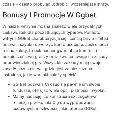
czasie – często próbując „odrobić” wcześniejsze straty.
Bonusy I Promocje W Ggbet
W naszej witrynie można znaleźć wiele przydatnych
ciekawostek dla początkujących typerów. Ponadto
witryna GGBet charakteryzuje się licencją brivio limited i
pozwala szybko utworzyć konto osobiste. Jeśli chodzi
o inne zalety, to bukmacher gwarantuje komfort i
bezpieczeństwo graczy oraz zwraca uwagę na zasady
odpowiedzialnej gry. Wszystkie zakłady mają swoje
zasady uczestnictwa, gdzie jest zamieszczona
instrukcja, jakie warunki należy spełnić.
GG Bet pozwala Ci czuć się pewnie um swoje
fundusze, oferując wiele opcji płatności i wypłat.
Mamy nadzieję, że konstruera szczegółowa
recenzja przekonała Cię do wypróbowania
cudownych możliwości, jakie oferuje GGBet.