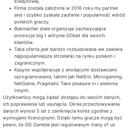
kredytowej.
Firma została założona w 2016 roku my partner
and i szybko zyskała zaufanie i popularność wśród
polskich graczy.
Bukmacher stale organizuje zachwycające
promocje big t witrynie GGbet dla swoich
klientów.
Taka oferta jest bardzo rozbudowana we zawiera
najpopularniejsze strzelanki na rynku polskim i
zagranicznym.
Kasyno współpracuje z wiodącymi dostawcami
oprogramowania, takimi jak NetEnt, Microgaming,
NetGame, Pragmatic Take pleasure in i wieloma
innymi.
Użytkownicy mogą żądać dostępu do swoich danych,
ich poprawienia lub usunięcia. Okres przechowywania
danych wynosi 5 lat z zamknięcia konta zgodnie z
wymogami licencyjnymi. Dzięki temu gracze mogą być
pewni, że GG Gamble jest regulowanym many of us