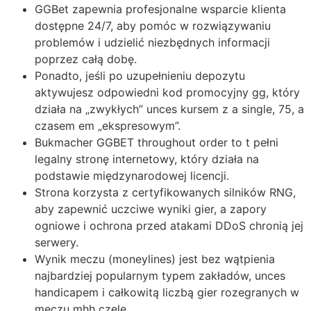
GGBet zapewnia profesjonalne wsparcie klienta
dostępne 24/7, aby pomóc w rozwiązywaniu
problemów i udzielić niezbędnych informacji
poprzez całą dobę.
Ponadto, jeśli po uzupełnieniu depozytu
aktywujesz odpowiedni kod promocyjny gg, który
działa na „zwykłych” unces kursem z a single, 75, a
czasem em „ekspresowym”.
Bukmacher GGBET throughout order to t pełni
legalny stronę internetowy, który działa na
podstawie międzynarodowej licencji.
Strona korzysta z certyfikowanych silników RNG,
aby zapewnić uczciwe wyniki gier, a zapory
ogniowe i ochrona przed atakami DDoS chronią jej
serwery.
Wynik meczu (moneylines) jest bez wątpienia
najbardziej popularnym typem zakładów, unces
handicapem i całkowitą liczbą gier rozegranych w
meczu mhh czele.