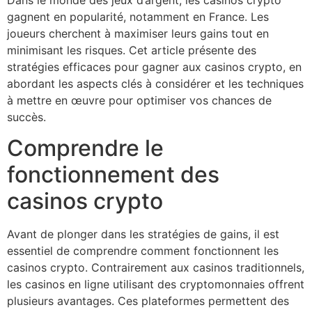
gagnent en popularité, notamment en France. Les
joueurs cherchent à maximiser leurs gains tout en
minimisant les risques. Cet article présente des
stratégies efficaces pour gagner aux casinos crypto, en
abordant les aspects clés à considérer et les techniques
à mettre en œuvre pour optimiser vos chances de
succès.
Comprendre le
fonctionnement des
casinos crypto
Avant de plonger dans les stratégies de gains, il est
essentiel de comprendre comment fonctionnent les
casinos crypto. Contrairement aux casinos traditionnels,
les casinos en ligne utilisant des cryptomonnaies offrent
plusieurs avantages. Ces plateformes permettent des