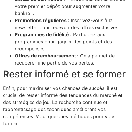
votre premier dépôt pour augmenter votre
bankroll.
Promotions régulières :
Inscrivez-vous à la
newsletter pour recevoir des offres exclusives.
Programmes de fidélité :
Participez aux
programmes pour gagner des points et des
récompenses.
Offres de remboursement :
Cela permet de
récupérer une partie de vos pertes.
Rester informé et se former
Enfin, pour maximiser vos chances de succès, il est
crucial de rester informé des tendances du marché et
des stratégies de jeu. La recherche continue et
l’apprentissage des techniques améliorent vos
compétences. Voici quelques méthodes pour vous
former :