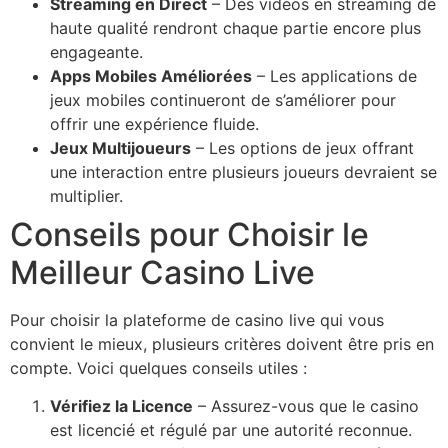
Streaming en Direct
– Des vidéos en streaming de
haute qualité rendront chaque partie encore plus
engageante.
Apps Mobiles Améliorées
– Les applications de
jeux mobiles continueront de s’améliorer pour
offrir une expérience fluide.
Jeux Multijoueurs
– Les options de jeux offrant
une interaction entre plusieurs joueurs devraient se
multiplier.
Conseils pour Choisir le
Meilleur Casino Live
Pour choisir la plateforme de casino live qui vous
convient le mieux, plusieurs critères doivent être pris en
compte. Voici quelques conseils utiles :
Vérifiez la Licence
– Assurez-vous que le casino
est licencié et régulé par une autorité reconnue.