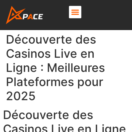
About Us
Contact Us
Découverte des
Casinos Live en
Ligne : Meilleures
Plateformes pour
2025
Découverte des
Casinos Live en Ligne