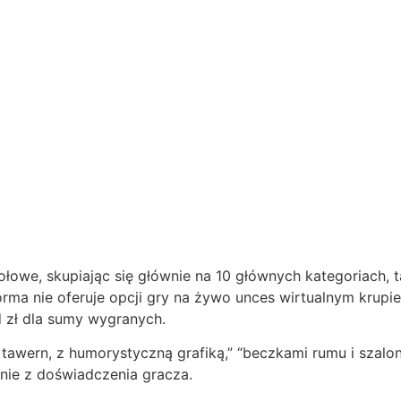
ołowe, skupiając się głównie na 10 głównych kategoriach, 
orma nie oferuje opcji gry na żywo unces wirtualnym krupi
zł dla sumy wygranych.
 tawern, z humorystyczną grafiką,” “beczkami rumu i szalo
żnie z doświadczenia gracza.