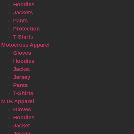
Hoodies
Jackets
Pants
Protection
T-Shirts
Motocross Apparel
Gloves
Hoodies
Jacket
Jersey
Pants
T-Shirts
MTB Apparel
Gloves
Hoodies
Jacket
Jersey