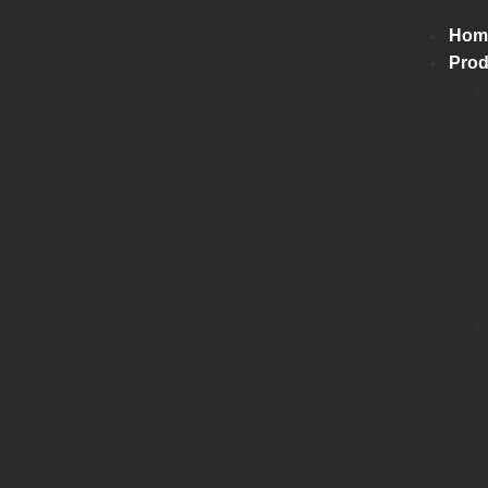
Hom
Prod