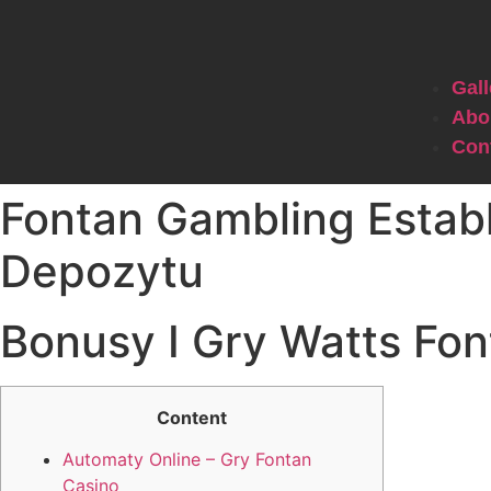
Gall
Abo
Con
Fontan Gambling Establ
Depozytu
Bonusy I Gry Watts Fo
Content
Automaty Online – Gry Fontan
Casino