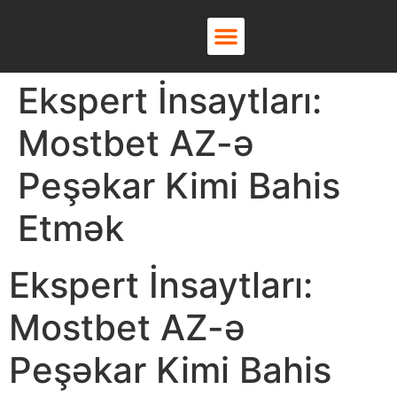
About Us
Contact Us
Ekspert İnsaytları:
Mostbet AZ-ə
Peşəkar Kimi Bahis
Etmək
Ekspert İnsaytları:
Mostbet AZ-ə
Peşəkar Kimi Bahis