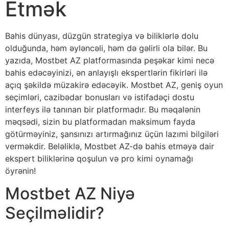
Etmək
Bahis dünyası, düzgün strategiya və biliklərlə dolu
olduğunda, həm əyləncəli, həm də gəlirli ola bilər. Bu
yazıda, Mostbet AZ platformasında peşəkar kimi necə
bahis edəcəyinizi, ən anlayışlı ekspertlərin fikirləri ilə
açıq şəkildə müzakirə edəcəyik. Mostbet AZ, geniş oyun
seçimləri, cazibədar bonusları və istifadəçi dostu
interfeys ilə tanınan bir platformadır. Bu məqalənin
məqsədi, sizin bu platformadan maksimum fayda
götürməyiniz, şansınızı artırmağınız üçün lazımi bilgiləri
verməkdir. Beləliklə, Mostbet AZ-də bahis etməyə dair
ekspert biliklərinə qoşulun və pro kimi oynamağı
öyrənin!
Mostbet AZ Niyə
Seçilməlidir?