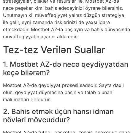
strategiyalar, biliklər və resurslar ilə, Mostbet AZ-də
necə peşəkar kimi bahis edəcəyinizi öyrənə bilərsiniz.
Unutmayın ki, müvəffəqiyyət yalnız düzgün strategiya
ilə gəlir, eyni zamanda risklərinizi də yaxşı idarə
etməkdədir. Mostbet AZ-lə başlayın və bahis dünyasında
müvəffəqiyyətin açarını əldə edin!
Tez-tez Verilən Suallar
1. Mostbet AZ-də necə qeydiyyatdan
keçə bilərəm?
Mostbet AZ-də qeydiyyat prosesi sadədir. Sayta daxil
olun, qeydiyyat düyməsinə basın və tələb olunan
məlumatları doldurun.
2. Bahis etmək üçün hansı idman
növləri mövcuddur?
Mostbet AZ-də futbol, basketbol, tennis, snoker və daha