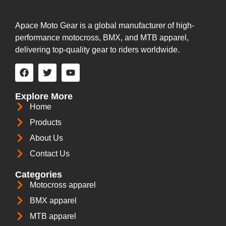
Apace Moto Gear is a global manufacturer of high-
performance motocross, BMX, and MTB apparel,
delivering top-quality gear to riders worldwide.
Explore More
Home
Products
About Us
Contact Us
Categories
Motocross apparel
BMX apparel
MTB apparel