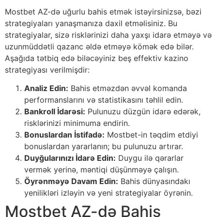
Mostbet AZ-də uğurlu bahis etmək istəyirsinizsə, bəzi
strategiyaları yanaşmanıza daxil etməlisiniz. Bu
strategiyalar, sizə risklərinizi daha yaxşı idarə etməyə və
uzunmüddətli qazanc əldə etməyə kömək edə bilər.
Aşağıda tətbiq edə biləcəyiniz beş effektiv kazino
strategiyası verilmişdir:
Analiz Edin:
Bahis etməzdən əvvəl komanda
performanslarını və statistikasını təhlil edin.
Bankroll İdarəsi:
Pulunuzu düzgün idarə edərək,
risklərinizi minimuma endirin.
Bonuslardan İstifadə:
Mostbet-in təqdim etdiyi
bonuslardan yararlanın; bu pulunuzu artırar.
Duyğularınızı İdarə Edin:
Duygu ilə qərarlar
vermək yerinə, məntiqi düşünməyə çalışın.
Öyrənməyə Davam Edin:
Bahis dünyasındakı
yenilikləri izləyin və yeni strategiyalar öyrənin.
Mostbet AZ-də Bahis