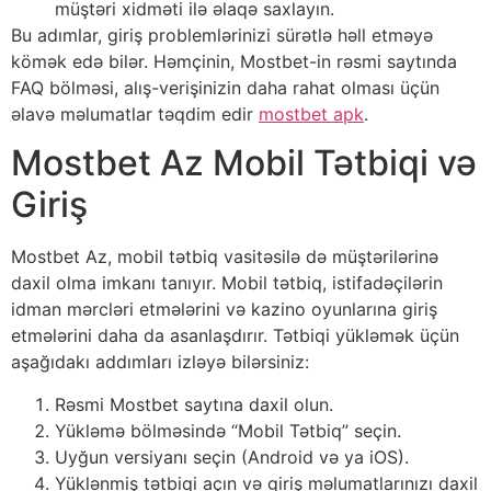
müştəri xidməti ilə əlaqə saxlayın.
Bu adımlar, giriş problemlərinizi sürətlə həll etməyə
kömək edə bilər. Həmçinin, Mostbet-in rəsmi saytında
FAQ bölməsi, alış-verişinizin daha rahat olması üçün
əlavə məlumatlar təqdim edir
mostbet apk
.
Mostbet Az Mobil Tətbiqi və
Giriş
Mostbet Az, mobil tətbiq vasitəsilə də müştərilərinə
daxil olma imkanı tanıyır. Mobil tətbiq, istifadəçilərin
idman mərcləri etmələrini və kazino oyunlarına giriş
etmələrini daha da asanlaşdırır. Tətbiqi yükləmək üçün
aşağıdakı addımları izləyə bilərsiniz:
Rəsmi Mostbet saytına daxil olun.
Yükləmə bölməsində “Mobil Tətbiq” seçin.
Uyğun versiyanı seçin (Android və ya iOS).
Yüklənmiş tətbiqi açın və giriş məlumatlarınızı daxil