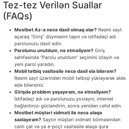
Tez-tez Verilən Suallar
(FAQs)
Mostbet Az-a necə daxil olmaq olar?
Rəsmi sayt
açaraq “Giriş” düyməsini tapın və istifadəçi adı
parolunuzu daxil edin.
Parolumu unutdum, nə etməliyəm?
Giriş
səhifəsində “Parolu unutdum” seçimini izləyin və
yeni parol yaradın.
Mobil tətbiq vasitəsilə necə daxil ola bilərəm?
Rəsmi sayt üzərindən mobil tətbiqi yükləyərək əldə
edə bilərsiniz.
Girişdə problem yaşayıram, nə etməliyəm?
İstifadəçi adı və parolunuzu yoxlayın, internet
bağlantınızı gücləndirin, sonra yenidən cəhd edin.
Mostbet müştəri xidməti ilə necə əlaqə
saxlayıram?
Saytın müştəri xidməti bölməsindən
canlı çat və ya e-poçt vasitəsilə əlaqə qura