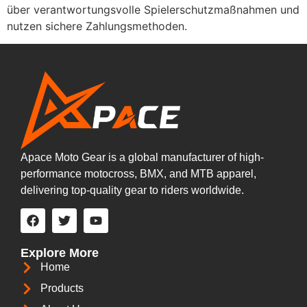
über verantwortungsvolle Spielerschutzmaßnahmen und
nutzen sichere Zahlungsmethoden.
Apace Moto Gear is a global manufacturer of high-
performance motocross, BMX, and MTB apparel,
delivering top-quality gear to riders worldwide.
Explore More
Home
Products