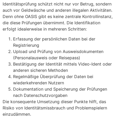
Identitätsprüfung schützt nicht nur vor Betrug, sondern
auch vor Geldwäsche und anderen illegalen Aktivitäten.
Denn ohne OASIS gibt es keine zentrale Kontrollinstanz,
die diese Prüfungen übernimmt. Die Identifikation
erfolgt idealerweise in mehreren Schritten:
Erfassung der persönlichen Daten bei der
Registrierung
Upload und Prüfung von Ausweisdokumenten
(Personalausweis oder Reisepass)
Bestätigung der Identität mittels Video-Ident oder
anderen sicheren Methoden
Regelmäßige Überprüfung der Daten bei
wiederkehrenden Nutzern
Dokumentation und Speicherung der Prüfungen
nach Datenschutzvorgaben
Die konsequente Umsetzung dieser Punkte hilft, das
Risiko von Identitätsmissbrauch und Problemspielern
einzudämmen.