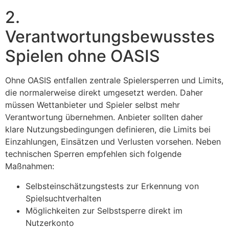
2.
Verantwortungsbewusstes
Spielen ohne OASIS
Ohne OASIS entfallen zentrale Spielersperren und Limits,
die normalerweise direkt umgesetzt werden. Daher
müssen Wettanbieter und Spieler selbst mehr
Verantwortung übernehmen. Anbieter sollten daher
klare Nutzungsbedingungen definieren, die Limits bei
Einzahlungen, Einsätzen und Verlusten vorsehen. Neben
technischen Sperren empfehlen sich folgende
Maßnahmen:
Selbsteinschätzungstests zur Erkennung von
Spielsuchtverhalten
Möglichkeiten zur Selbstsperre direkt im
Nutzerkonto