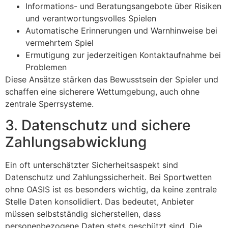
Informations- und Beratungsangebote über Risiken
und verantwortungsvolles Spielen
Automatische Erinnerungen und Warnhinweise bei
vermehrtem Spiel
Ermutigung zur jederzeitigen Kontaktaufnahme bei
Problemen
Diese Ansätze stärken das Bewusstsein der Spieler und
schaffen eine sicherere Wettumgebung, auch ohne
zentrale Sperrsysteme.
3. Datenschutz und sichere
Zahlungsabwicklung
Ein oft unterschätzter Sicherheitsaspekt sind
Datenschutz und Zahlungssicherheit. Bei Sportwetten
ohne OASIS ist es besonders wichtig, da keine zentrale
Stelle Daten konsolidiert. Das bedeutet, Anbieter
müssen selbstständig sicherstellen, dass
personenbezogene Daten stets geschützt sind. Die