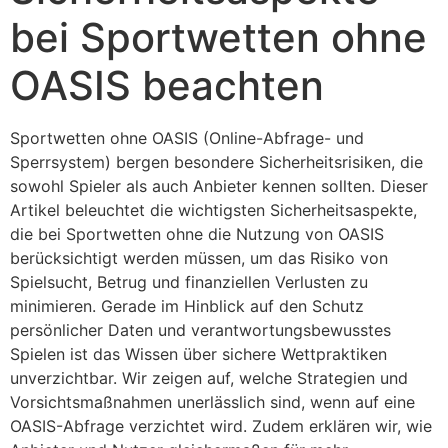
bei Sportwetten ohne
OASIS beachten
Sportwetten ohne OASIS (Online-Abfrage- und
Sperrsystem) bergen besondere Sicherheitsrisiken, die
sowohl Spieler als auch Anbieter kennen sollten. Dieser
Artikel beleuchtet die wichtigsten Sicherheitsaspekte,
die bei Sportwetten ohne die Nutzung von OASIS
berücksichtigt werden müssen, um das Risiko von
Spielsucht, Betrug und finanziellen Verlusten zu
minimieren. Gerade im Hinblick auf den Schutz
persönlicher Daten und verantwortungsbewusstes
Spielen ist das Wissen über sichere Wettpraktiken
unverzichtbar. Wir zeigen auf, welche Strategien und
Vorsichtsmaßnahmen unerlässlich sind, wenn auf eine
OASIS-Abfrage verzichtet wird. Zudem erklären wir, wie