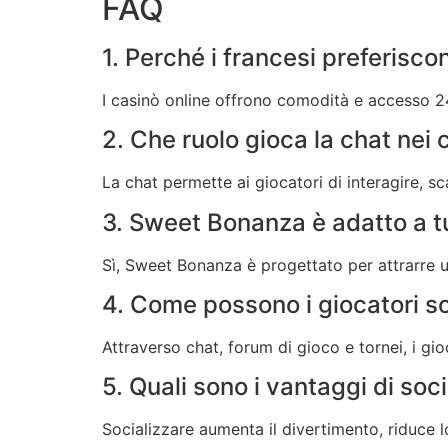
FAQ
1. Perché i francesi preferisco
I casinò online offrono comodità e accesso 24
2. Che ruolo gioca la chat nei 
La chat permette ai giocatori di interagire, s
3. Sweet Bonanza è adatto a tutt
Sì, Sweet Bonanza è progettato per attrarre 
4. Come possono i giocatori so
Attraverso chat, forum di gioco e tornei, i gi
5. Quali sono i vantaggi di soc
Socializzare aumenta il divertimento, riduce l