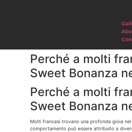
Gall
Abo
Con
Perché a molti fr
Sweet Bonanza nei
Perché a molti fr
Sweet Bonanza nei
Molti francesi trovano una profonda gioia ne
comportamento può essere attribuito a diversi f