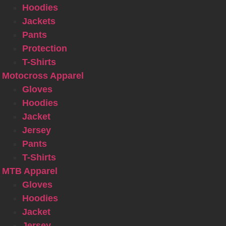
Hoodies
Jackets
Pants
Protection
T-Shirts
Motocross Apparel
Gloves
Hoodies
Jacket
Jersey
Pants
T-Shirts
MTB Apparel
Gloves
Hoodies
Jacket
Jersey