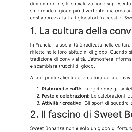
di gioco online, la socializzazione si present
solo rende il gioco più divertente, ma crea a
così apprezzata tra i giocatori francesi di S
1. La cultura della conv
In Francia, la socialità è radicata nella cultur
riflette nelle loro abitudini di gioco. Quand
tradizione di convivialità. L’atmosfera inform
e scambiare trucchi di gioco.
Alcuni punti salienti della cultura della conviv
Ristoranti e caffè:
Luoghi dove gli amici
Feste e celebrazioni:
Le celebrazioni loc
Attività ricreative:
Gli sport di squadra e 
2. Il fascino di Sweet 
Sweet Bonanza non è solo un gioco di fortuna; 