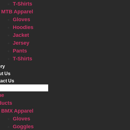
T-Shirts
MTB Apparel
Gloves
Hoodies
Jacket
Jersey
Pants
T-Shirts
ery
t Us
act Us
me
ducts
BMX Apparel
Gloves
Goggles