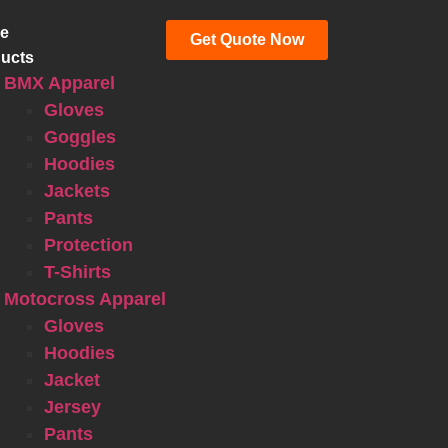
e
Get Quote Now
ucts
BMX Apparel
Gloves
Goggles
Hoodies
Jackets
Pants
Protection
T-Shirts
Motocross Apparel
Gloves
Hoodies
Jacket
Jersey
Pants