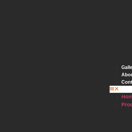
Gall
Abou
Cont
Ho
Pro