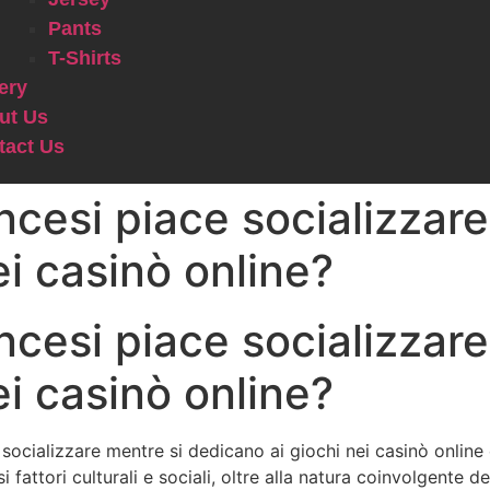
Pants
T-Shirts
ery
ut Us
tact Us
ancesi piace socializzar
 casinò online?
ancesi piace socializzar
 casinò online?
l socializzare mentre si dedicano ai giochi nei casinò onl
attori culturali e sociali, oltre alla natura coinvolgente de