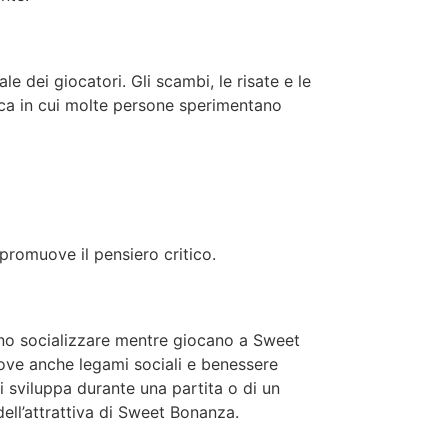
le dei giocatori. Gli scambi, le risate e le
poca in cui molte persone sperimentano
romuove il pensiero critico.
ano socializzare mentre giocano a Sweet
ove anche legami sociali e benessere
si sviluppa durante una partita o di un
ell’attrattiva di Sweet Bonanza.