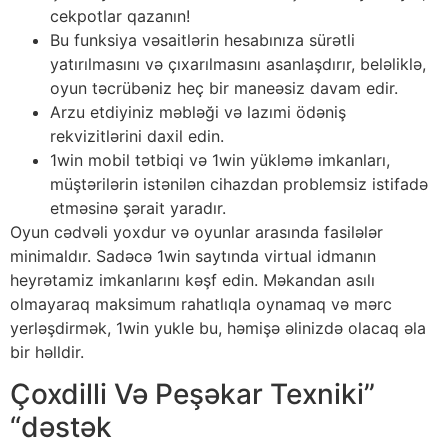
cekpotlar qazanın!
Bu funksiya vəsaitlərin hesabınıza sürətli
yatırılmasını və çıxarılmasını asanlaşdırır, beləliklə,
oyun təcrübəniz heç bir maneəsiz davam edir.
Arzu etdiyiniz məbləği və lazımi ödəniş
rekvizitlərini daxil edin.
1win mobil tətbiqi və 1win yükləmə imkanları,
müştərilərin istənilən cihazdan problemsiz istifadə
etməsinə şərait yaradır.
Oyun cədvəli yoxdur və oyunlar arasında fasilələr
minimaldır. Sadəcə 1win saytında virtual idmanın
heyrətamiz imkanlarını kəşf edin. Məkandan asılı
olmayaraq maksimum rahatlıqla oynamaq və mərc
yerləşdirmək, 1win yukle bu, həmişə əlinizdə olacaq əla
bir həlldir.
Çoxdilli Və Peşəkar Texniki”
“dəstək