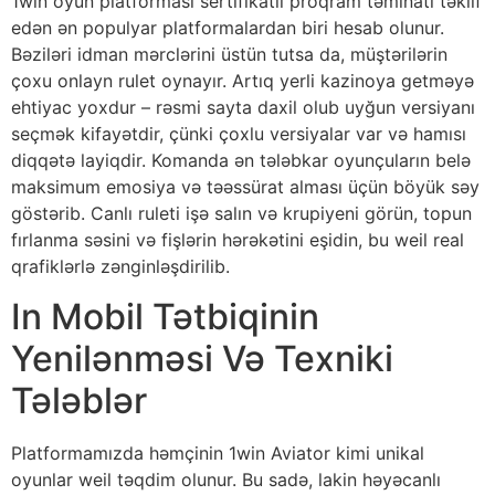
1win oyun platforması sertifikatlı proqram təminatı təklif
edən ən populyar platformalardan biri hesab olunur.
Bəziləri idman mərclərini üstün tutsa da, müştərilərin
çoxu onlayn rulet oynayır. Artıq yerli kazinoya getməyə
ehtiyac yoxdur – rəsmi sayta daxil olub uyğun versiyanı
seçmək kifayətdir, çünki çoxlu versiyalar var və hamısı
diqqətə layiqdir. Komanda ən tələbkar oyunçuların belə
maksimum emosiya və təəssürat alması üçün böyük səy
göstərib. Canlı ruleti işə salın və krupiyeni görün, topun
fırlanma səsini və fişlərin hərəkətini eşidin, bu weil real
qrafiklərlə zənginləşdirilib.
In Mobil Tətbiqinin
Yenilənməsi Və Texniki
Tələblər
Platformamızda həmçinin 1win Aviator kimi unikal
oyunlar weil təqdim olunur. Bu sadə, lakin həyəcanlı