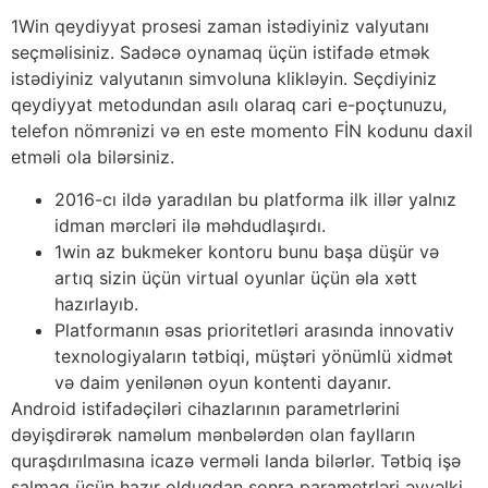
1Win qeydiyyat prosesi zaman istədiyiniz valyutanı
seçməlisiniz. Sadəcə oynamaq üçün istifadə etmək
istədiyiniz valyutanın simvoluna klikləyin. Seçdiyiniz
qeydiyyat metodundan asılı olaraq cari e-poçtunuzu,
telefon nömrənizi və en este momento FİN kodunu daxil
etməli ola bilərsiniz.
2016-cı ildə yaradılan bu platforma ilk illər yalnız
idman mərcləri ilə məhdudlaşırdı.
1win az bukmeker kontoru bunu başa düşür və
artıq sizin üçün virtual oyunlar üçün əla xətt
hazırlayıb.
Platformanın əsas prioritetləri arasında innovativ
texnologiyaların tətbiqi, müştəri yönümlü xidmət
və daim yenilənən oyun kontenti dayanır.
Android istifadəçiləri cihazlarının parametrlərini
dəyişdirərək naməlum mənbələrdən olan faylların
quraşdırılmasına icazə verməli landa bilərlər. Tətbiq işə
salmaq üçün hazır olduqdan sonra parametrləri əvvəlki