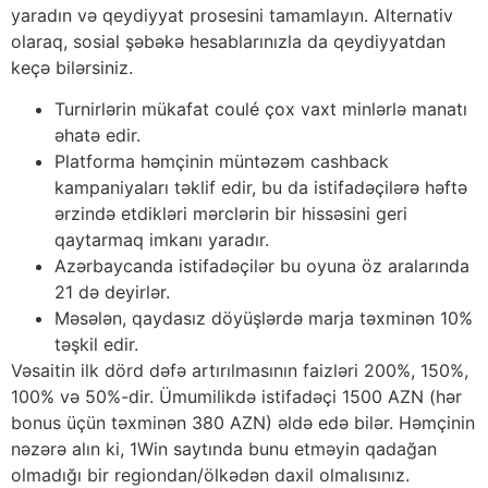
yaradın və qeydiyyat prosesini tamamlayın. Alternativ
olaraq, sosial şəbəkə hesablarınızla da qeydiyyatdan
keçə bilərsiniz.
Turnirlərin mükafat coulé çox vaxt minlərlə manatı
əhatə edir.
Platforma həmçinin müntəzəm cashback
kampaniyaları təklif edir, bu da istifadəçilərə həftə
ərzində etdikləri mərclərin bir hissəsini geri
qaytarmaq imkanı yaradır.
Azərbaycanda istifadəçilər bu oyuna öz aralarında
21 də deyirlər.
Məsələn, qaydasız döyüşlərdə marja təxminən 10%
təşkil edir.
Vəsaitin ilk dörd dəfə artırılmasının faizləri 200%, 150%,
100% və 50%-dir. Ümumilikdə istifadəçi 1500 AZN (hər
bonus üçün təxminən 380 AZN) əldə edə bilər. Həmçinin
nəzərə alın ki, 1Win saytında bunu etməyin qadağan
olmadığı bir regiondan/ölkədən daxil olmalısınız.