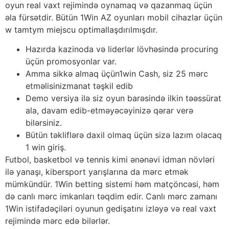
oyun real vaxt rejimində oynamaq və qazanmaq üçün
əla fürsətdir. Bütün 1Win AZ oyunları mobil cihazlar üçün
w tamtym miejscu optimallaşdırılmışdır.
Hazırda kazinoda və liderlər lövhəsində procuring
üçün promosyonlar var.
Amma sikkə almaq üçün1win Cash, siz 25 mərc
etməlisinizmanat təşkil edib
Demo versiya ilə siz oyun barəsində ilkin təəssürat
ala, davam edib-etməyəcəyinizə qərar verə
bilərsiniz.
Bütün təkliflərə daxil olmaq üçün sizə lazım olacaq
1 win giriş.
Futbol, basketbol və tennis kimi ənənəvi idman növləri
ilə yanaşı, kibersport yarışlarına da mərc etmək
mümkündür. 1Win betting sistemi həm matçöncəsi, həm
də canlı mərc imkanları təqdim edir. Canlı mərc zamanı
1Win istifadəçiləri oyunun gedişatını izləyə və real vaxt
rejimində mərc edə bilərlər.