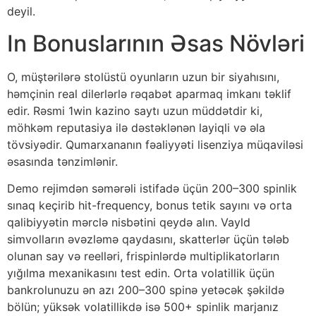
deyil.
In Bonuslarının Əsas Növləri
O, müştərilərə stolüstü oyunların uzun bir siyahısını,
həmçinin real dilerlərlə rəqabət aparmaq imkanı təklif
edir. Rəsmi 1win kazino saytı uzun müddətdir ki,
möhkəm reputasiya ilə dəstəklənən layiqli və əla
tövsiyədir. Qumarxananın fəaliyyəti lisenziya müqaviləsi
əsasında tənzimlənir.
Demo rejimdən səmərəli istifadə üçün 200–300 spinlik
sınaq keçirib hit-frequency, bonus tetik sayını və orta
qalibiyyətin mərclə nisbətini qeydə alın. Vayld
simvolların əvəzləmə qaydasını, skatterlər üçün tələb
olunan say və reelləri, frispinlərdə multiplikatorların
yığılma mexanikasını test edin. Orta volatillik üçün
bankrolunuzu ən azı 200–300 spinə yetəcək şəkildə
bölün; yüksək volatillikdə isə 500+ spinlik marjanız