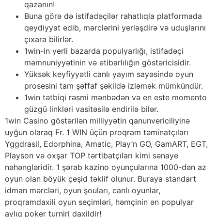
qazanın!
Buna görə də istifadəçilər rahatlıqla platformada
qeydiyyat edib, mərclərini yerləşdirə və uduşlarını
çıxara bilirlər.
1win-in yerli bazarda populyarlığı, istifadəçi
məmnuniyyətinin və etibarlılığın göstəricisidir.
Yüksək keyfiyyətli canlı yayım sayəsində oyun
prosesini tam şəffaf şəkildə izləmək mümkündür.
1win tətbiqi rəsmi mənbədən və en este momento
güzgü linkləri vasitəsilə endirilə bilər.
1win Casino göstərilən milliyyətin qanunvericiliyinə
uyğun olaraq Fr. 1 WIN üçün proqram təminatçıları
Yggdrasil, Edorphina, Amatic, Play’n GO, GamART, EGT,
Playson və oxşar TOP tərtibatçıları kimi sənaye
nəhəngləridir. 1 şərab kazino oyunçularına 1000-dən az
oyun olan böyük çeşid təklif olunur. Buraya standart
idman mərcləri, oyun şouları, canlı oyunlar,
proqramdaxili oyun seçimləri, həmçinin ən populyar
aylıq poker turniri daxildir!