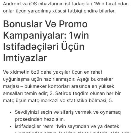
Android və iOS cihazlarının istifadəçiləri 1Win tərəfindən
onlar üçün yaradılmış xüsusi tətbiqi endirə bilərlər.
Bonuslar Və Promo
Kampaniyalar: 1win
Istifadəçiləri Üçün
Imtiyazlar
Və xidmətin özü daha yaxşılar üçün ən rahat
uyğunlaşma üçün hazırlanmışdır. Aşağı bukmeker
marjası – bukmeker kontorları arasında ən yüksək
əmsalları təmin edir; 2. Sətirdə təqdim olunan hər bir
matç üçün matç mərkəzi və statistika bölməsi; 5.
Sevdiyinizi seçin və sifariş vermək və oynamaq
prosesindən həzz alın.
İstifadəçilər rəsmi 1win saytından və ya dəstək