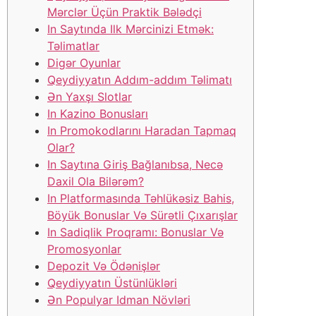
Mərclər Üçün Praktik Bələdçi
In Saytında Ilk Mərcinizi Etmək:
Təlimatlar
Digər Oyunlar
Qeydiyyatın Addım-addım Təlimatı
Ən Yaxşı Slotlar
In Kazino Bonusları
In Promokodlarını Haradan Tapmaq
Olar?
In Saytına Giriş Bağlanıbsa, Necə
Daxil Ola Bilərəm?
In Platformasında Təhlükəsiz Bahis,
Böyük Bonuslar Və Sürətli Çıxarışlar
In Sadiqlik Proqramı: Bonuslar Və
Promosyonlar
Depozit Və Ödənişlər
Qeydiyyatın Üstünlükləri
Ən Populyar Idman Növləri