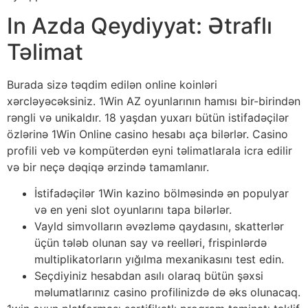
In Azda Qeydiyyat: Ətraflı
Təlimat
Burada sizə təqdim edilən online koinləri
xərcləyəcəksiniz. 1Win AZ oyunlarının hamısı bir-birindən
rəngli və unikaldır. 18 yaşdan yuxarı bütün istifadəçilər
özlərinə 1Win Online casino hesabı aça bilərlər. Casino
profili veb və kompüterdən eyni təlimatlarala icra edilir
və bir neçə dəqiqə ərzində tamamlanır.
İstifadəçilər 1Win kazino bölməsində ən populyar
və en yeni slot oyunlarını tapa bilərlər.
Vayld simvolların əvəzləmə qaydasını, skatterlər
üçün tələb olunan say və reelləri, frispinlərdə
multiplikatorların yığılma mexanikasını test edin.
Seçdiyiniz hesabdan asılı olaraq bütün şəxsi
məlumatlarınız casino profilinizdə də əks olunacaq.