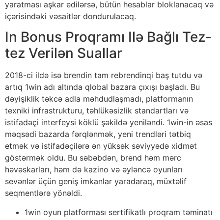
yaratması aşkar edilərsə, bütün hesablar bloklanacaq və
içərisindəki vəsaitlər dondurulacaq.
In Bonus Proqramı Ilə Bağlı Tez-
tez Verilən Suallar
2018-ci ildə isə brendin tam rebrendinqi baş tutdu və
artıq 1win adı altında qlobal bazara çıxışı başladı. Bu
dəyişiklik təkcə adla məhdudlaşmadı, platformanın
texniki infrastrukturu, təhlükəsizlik standartları və
istifadəçi interfeysi köklü şəkildə yeniləndi. 1win-in əsas
məqsədi bazarda fərqlənmək, yeni trendləri tətbiq
etmək və istifadəçilərə ən yüksək səviyyədə xidmət
göstərmək oldu. Bu səbəbdən, brend həm mərc
həvəskarları, həm də kazino və əyləncə oyunları
sevənlər üçün geniş imkanlar yaradaraq, müxtəlif
seqmentlərə yönəldi.
1win oyun platforması sertifikatlı proqram təminatı