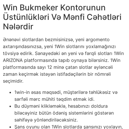
Win Bukmeker Kontorunun
Üstünlükləri Və Mənfi Cəhətləri
Nələrdir
Ənənəvi slotlardan bezmisinizsə, yeni argomento
axtarışındasınızsa, yeni 1Win slotlarını yoxlamağınızı
tövsiyə edirik. Sənayedəki ən yeni və fərqli slotları 1Win
ARIZONA platformasında tapıb oynaya bilərsiniz. 1Win
platformasında sayı 12 minə çatan slotlar əyləncəli
zaman keçirmək istəyən istifadəçilərin bir nömrəli
seçimidir.
1win-in əsas məqsədi, müştərilərə təhlükəsiz və
sərfəli mərc mühiti təqdim etmək idi.
Bu düyməni klikləməklə, hesabınızı doldura
biləcəyiniz bütün ödəniş sistemlərini göstərən
səhifəyə yönləndiriləcəksiniz.
Şans oyunu olan 1Win slotlarda şansınızı yoxlayın,