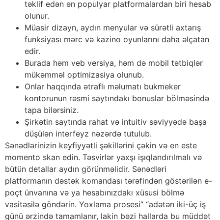
təklif edən ən populyar platformalardan biri hesab
olunur.
Müasir dizayn, aydın menyular və sürətli axtarış
funksiyası mərc və kazino oyunlarını daha əlçatan
edir.
Burada həm veb versiya, həm də mobil tətbiqlər
mükəmməl optimizasiya olunub.
Onlar haqqında ətraflı məlumatı bukmeker
kontorunun rəsmi saytındakı bonuslar bölməsində
tapa bilərsiniz.
Şirkətin saytında rahat və intuitiv səviyyədə başa
düşülən interfeyz nəzərdə tutulub.
Sənədlərinizin keyfiyyətli şəkillərini çəkin və en este
momento skan edin. Təsvirlər yaxşı işıqlandırılmalı və
bütün detallar aydın görünməlidir. Sənədləri
platformanın dəstək komandası tərəfindən göstərilən e-
poçt ünvanına və ya hesabınızdakı xüsusi bölmə
vasitəsilə göndərin. Yoxlama prosesi” “adətən iki-üç iş
günü ərzində tamamlanır, lakin bəzi hallarda bu müddət