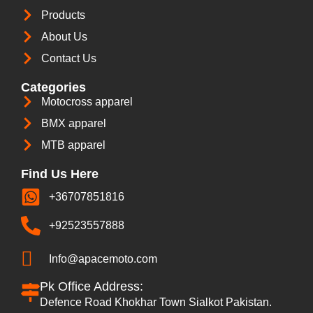
Products
About Us
Contact Us
Categories
Motocross apparel
BMX apparel
MTB apparel
Find Us Here
+36707851816
+92523557888
Info@apacemoto.com
Pk Office Address:
Defence Road Khokhar Town Sialkot Pakistan.